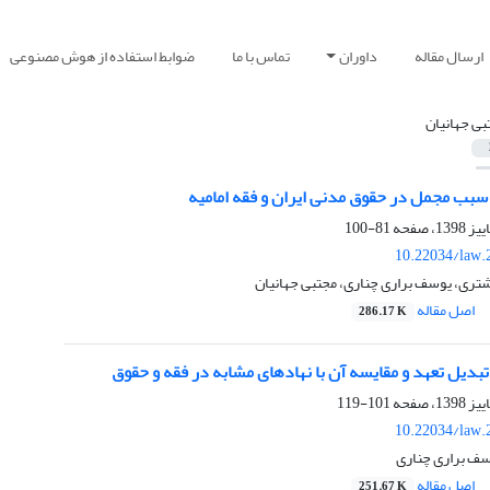
ارسال مقاله
داوران
تماس با ما
ضوابط استفاده از هوش مصنوعی
بی جهانیان
بب مجمل در حقوق مدنی ایران و فقه امامیه
81-100
10.22034/law.
تری، یوسف براری چناری، مجتبی جهانیان
اصل مقاله
286.17 K
تبدیل تعهد و مقایسه آن با نهادهای مشابه در فقه و حقوق
101-119
10.22034/law.
سف براری چناری
اصل مقاله
251.67 K