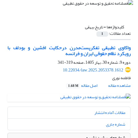
کلیدواژه‌ها =
تاریخ بیهقی
تعداد مقالات:
1
واکاوی تطبیقی تفکرپست‌مدرن درحکایت افشین و بودلف با
رویکرد نظام حقوقی ایران و فرانسه
دوره 9، شماره 30، بهار 1405، صفحه
319-341
10.22034/law.2025.2053378.1612
فاطمه نوری
مشاهده مقاله
اصل مقاله
1.68 M
مقالات آماده انتشار
شماره جاری
شماره‌های پیشین نشریه