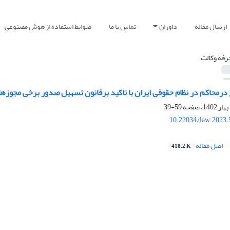
ارسال مقاله
داوران
تماس با ما
ضوابط استفاده از هوش مصنوعی
رفه وکالت
درمحاکم در نظام حقوقی ایران با تاکید برقانون تسهیل صدور برخی مجوزها
59-39
10.22034/law.2023.
اصل مقاله
418.2 K