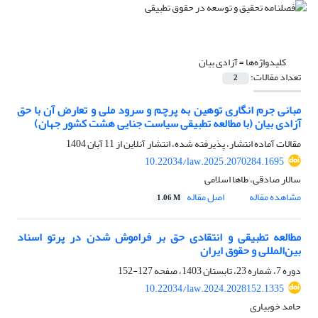
کلیدواژه‌ها =
آزادی بیان
تعداد مقالات:
2
مبانی جرم انگاری توهین به پرچم و سرود ملی و تعارض آن با حق
آزادی بیان (با مطالعه تطبیقی سیاست جنایی هشت کشور جهان)
مقالات آماده انتشار، پذیرفته شده، انتشار آنلاین از
11 آبان 1404
10.22034/law.2025.2070284.1695
سالار صادقی، طاها اسلامی
مشاهده مقاله
اصل مقاله
1.06 M
مطالعه تطبیقی و انتقادی حق بر فراموش شدن در پرتو اسناد
بین‌المللی و حقوق ایران
دوره 7، شماره 23، تابستان 1403، صفحه
127-152
10.22034/law.2024.2028152.1335
حامد خوبیاری