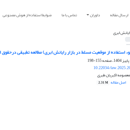
ارسال مقاله
داوران
تماس با ما
ضوابط استفاده از هوش مصنوعی
ایانش ابری
ء استفاده از موقعیت مسلط در بازار رایانش ابری) مطالعه تطبیقی درحقوق اتح
155-198
10.22034/law.2025.2
معصومه اکبریان طبری
اصل مقاله
2.31 M