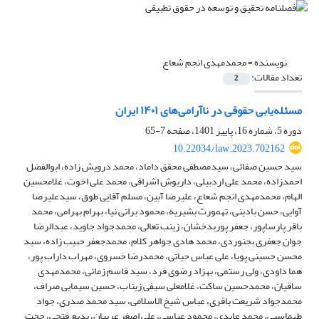
نویسنده =
محمدمهدی انجم شعاع
تعداد مقالات:
2
مسئله‌یابی حقوقی در ناآرامی‌های ۱۴۰۱ ایران
دوره 5، شماره 16، پاییز 1401، صفحه
7-65
10.22034/law.2023.702162
سید حسین صفائی، سیدمصطفی محقق داماد، محمد درویش زاده، ابوالفضل
احمدزاده، محمد علی اردبیلی، داریوش اشرافی، محمد علی اخوت، غلامحسین
الهام، محمدمهدی انجم شعاع، علیرضا آبین، مسلم آقایی طوق، سیدعلیرضا
آوایی، حسن بادینی، تهمورث بشیریه، محمود براتی نیا، بهرام بهرامی، محمد
باقر پارساپور، جعفر پوربدخشان، زینب تعالی، محمدجواد جاوید، عبدالرضا
جوان جعفری بجنوردی، محمد هادی جواهر کلام، محمدجعفر حبیب زاده، سید
محسن حسینی پویا، علی عباس حیاتی، محمدرضا خسروی، مهراب داراب پور،
هما داودی، ولی رستمی، بهزاد رضوی فرد، سید قاسم زمانی، محمدمهدی
ساقیان، محمدحسین ساکت، غلامعلی سیفی زیناب، حسین سیمایی صراف،
محمدجواد شریعت باقری، عباس شیخ الاسلامی، سید محمد صدری، جواد
طهماسبی، محمد عابدی، محمود عباسی، علی اصغر عربیان، بدیع فتحی، حجت