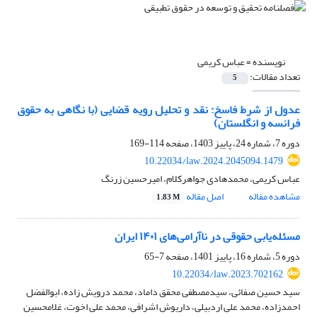
نویسنده =
عباس کریمی
تعداد مقالات:
5
عدول از شرط فاسخ: نقد و تحلیل رویه قضایی (با نگاهی به حقوق
فرانسه و انگلستان)
دوره 7، شماره 24، پاییز 1403، صفحه
114-169
10.22034/law.2024.2045094.1479
عباس کریمی، محمدهادی جواهرکلام، امیرحسین زرنگ
مشاهده مقاله
اصل مقاله
1.83 M
مسئله‌یابی حقوقی در ناآرامی‌های ۱۴۰۱ ایران
دوره 5، شماره 16، پاییز 1401، صفحه
7-65
10.22034/law.2023.702162
سید حسین صفائی، سیدمصطفی محقق داماد، محمد درویش زاده، ابوالفضل
احمدزاده، محمد علی اردبیلی، داریوش اشرافی، محمد علی اخوت، غلامحسین