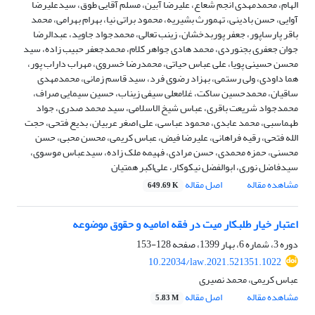
الهام، محمدمهدی انجم شعاع، علیرضا آبین، مسلم آقایی طوق، سیدعلیرضا
آوایی، حسن بادینی، تهمورث بشیریه، محمود براتی نیا، بهرام بهرامی، محمد
باقر پارساپور، جعفر پوربدخشان، زینب تعالی، محمدجواد جاوید، عبدالرضا
جوان جعفری بجنوردی، محمد هادی جواهر کلام، محمدجعفر حبیب زاده، سید
محسن حسینی پویا، علی عباس حیاتی، محمدرضا خسروی، مهراب داراب پور،
هما داودی، ولی رستمی، بهزاد رضوی فرد، سید قاسم زمانی، محمدمهدی
ساقیان، محمدحسین ساکت، غلامعلی سیفی زیناب، حسین سیمایی صراف،
محمدجواد شریعت باقری، عباس شیخ الاسلامی، سید محمد صدری، جواد
طهماسبی، محمد عابدی، محمود عباسی، علی اصغر عربیان، بدیع فتحی، حجت
الله فتحی، رقیه فراهانی، علیرضا فیض، عباس کریمی، محسن محبی، حسن
محسنی، حمزه محمدی، حسن مرادی، فهیمه ملک زاده، سیدعباس موسوی،
سیدفاضل نوری، ابوالفضل نیکوکار، علی‌اکبر همتیان
مشاهده مقاله
اصل مقاله
649.69 K
اعتبار خیار طلبکار میت در فقه امامیه و حقوق موضوعه
دوره 3، شماره 6، بهار 1399، صفحه
128-153
10.22034/law.2021.521351.1022
عباس کریمی، محمد نصیری
مشاهده مقاله
اصل مقاله
5.83 M