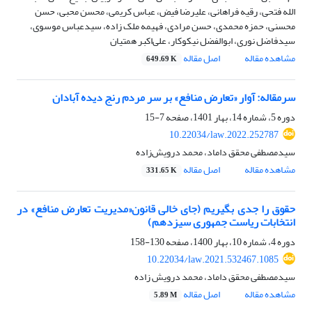
الله فتحی، رقیه فراهانی، علیرضا فیض، عباس کریمی، محسن محبی، حسن
محسنی، حمزه محمدی، حسن مرادی، فهیمه ملک زاده، سیدعباس موسوی،
سیدفاضل نوری، ابوالفضل نیکوکار، علی‌اکبر همتیان
مشاهده مقاله
اصل مقاله
649.69 K
سرمقاله: آوار «تعارض منافع» بر سر مردم رنج دیده آبادان
دوره 5، شماره 14، بهار 1401، صفحه
7-15
10.22034/law.2022.252787
سیدمصطفی محقق داماد، محمد درویش‌زاده
مشاهده مقاله
اصل مقاله
331.65 K
حقوق را جدی بگیریم (جای خالی قانون«مدیریت تعارض منافع» در
انتخابات ریاست جمهوری سیزدهم)
دوره 4، شماره 10، بهار 1400، صفحه
130-158
10.22034/law.2021.532467.1085
سیدمصطفی محقق داماد، محمد درویش زاده
مشاهده مقاله
اصل مقاله
5.89 M