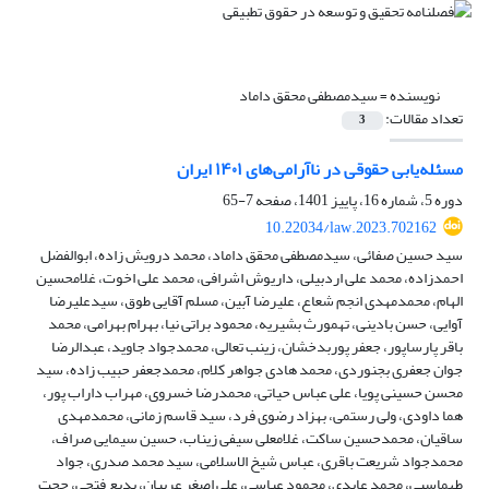
نویسنده =
سیدمصطفی محقق داماد
تعداد مقالات:
3
مسئله‌یابی حقوقی در ناآرامی‌های ۱۴۰۱ ایران
دوره 5، شماره 16، پاییز 1401، صفحه
7-65
10.22034/law.2023.702162
سید حسین صفائی، سیدمصطفی محقق داماد، محمد درویش زاده، ابوالفضل
احمدزاده، محمد علی اردبیلی، داریوش اشرافی، محمد علی اخوت، غلامحسین
الهام، محمدمهدی انجم شعاع، علیرضا آبین، مسلم آقایی طوق، سیدعلیرضا
آوایی، حسن بادینی، تهمورث بشیریه، محمود براتی نیا، بهرام بهرامی، محمد
باقر پارساپور، جعفر پوربدخشان، زینب تعالی، محمدجواد جاوید، عبدالرضا
جوان جعفری بجنوردی، محمد هادی جواهر کلام، محمدجعفر حبیب زاده، سید
محسن حسینی پویا، علی عباس حیاتی، محمدرضا خسروی، مهراب داراب پور،
هما داودی، ولی رستمی، بهزاد رضوی فرد، سید قاسم زمانی، محمدمهدی
ساقیان، محمدحسین ساکت، غلامعلی سیفی زیناب، حسین سیمایی صراف،
محمدجواد شریعت باقری، عباس شیخ الاسلامی، سید محمد صدری، جواد
طهماسبی، محمد عابدی، محمود عباسی، علی اصغر عربیان، بدیع فتحی، حجت