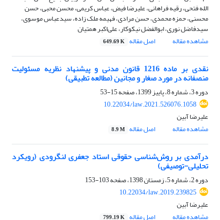
الله فتحی، رقیه فراهانی، علیرضا فیض، عباس کریمی، محسن محبی، حسن
محسنی، حمزه محمدی، حسن مرادی، فهیمه ملک زاده، سیدعباس موسوی،
سیدفاضل نوری، ابوالفضل نیکوکار، علی‌اکبر همتیان
مشاهده مقاله
اصل مقاله
649.69 K
نقدی بر ماده 1216 قانون مدنی و پیشنهاد نظریه مسئولیت
منصفانه در مورد صغار و مجانین (مطالعه تطبیقی)
دوره 3، شماره 8، پاییز 1399، صفحه
15-53
10.22034/law.2021.526076.1058
علیرضا آبین
مشاهده مقاله
اصل مقاله
8.9 M
درآمدی بر روش‌شناسی حقوقی استاد جعفری لنگرودی (رویکرد
تحلیلی-توصیفی)
دوره 2، شماره 5، زمستان 1398، صفحه
103-153
10.22034/law.2019.239825
علیرضا آبین
مشاهده مقاله
اصل مقاله
799.19 K