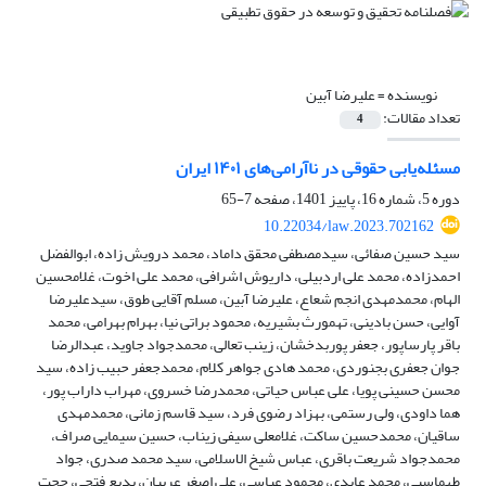
نویسنده =
علیرضا آبین
تعداد مقالات:
4
مسئله‌یابی حقوقی در ناآرامی‌های ۱۴۰۱ ایران
دوره 5، شماره 16، پاییز 1401، صفحه
7-65
10.22034/law.2023.702162
سید حسین صفائی، سیدمصطفی محقق داماد، محمد درویش زاده، ابوالفضل
احمدزاده، محمد علی اردبیلی، داریوش اشرافی، محمد علی اخوت، غلامحسین
الهام، محمدمهدی انجم شعاع، علیرضا آبین، مسلم آقایی طوق، سیدعلیرضا
آوایی، حسن بادینی، تهمورث بشیریه، محمود براتی نیا، بهرام بهرامی، محمد
باقر پارساپور، جعفر پوربدخشان، زینب تعالی، محمدجواد جاوید، عبدالرضا
جوان جعفری بجنوردی، محمد هادی جواهر کلام، محمدجعفر حبیب زاده، سید
محسن حسینی پویا، علی عباس حیاتی، محمدرضا خسروی، مهراب داراب پور،
هما داودی، ولی رستمی، بهزاد رضوی فرد، سید قاسم زمانی، محمدمهدی
ساقیان، محمدحسین ساکت، غلامعلی سیفی زیناب، حسین سیمایی صراف،
محمدجواد شریعت باقری، عباس شیخ الاسلامی، سید محمد صدری، جواد
طهماسبی، محمد عابدی، محمود عباسی، علی اصغر عربیان، بدیع فتحی، حجت