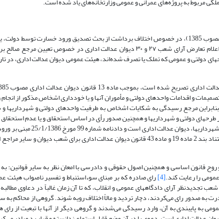
گی مربوط به پروژه‌های عمرانی و عمومی وزارتخانه‌های یاد شده است.
قبل از تصویب قانون جدید دیوان عدالت اداری و در زمان حکومت قانون قبلی (مصوب 1385)، در خصوص اختلاف برداشت از بحث تصدیق ورود خسارت 
عمومی دیوان عدالت اداری صادر شده است که شرح آن بیان می‌شود: در پى اعلام تعارض آرای شعب ٢٧ و ٣٠ دیوان عدالت ادارى در خص
مات و اقدامات واحدهای دولتی و مأموران آنها و یا خودداری اشخاص مذکور از انجام و
د. بنابراین مرجع رسیدگی به شکایات اشخاص به طرفیت واحدهای دولتی و شهرداریها 
نه تملک اراضی و ابنیه واقع در طرحهای دولتی و شهرداریها و همچنین صدور رأی در اساس استحقاق و یا عدم استحق
املاک مذکور به دریافت معوض و یا بهای اراضی و املاک واقع در طرحهای دولتی و ش
که متضمن این معنی است، موافق اصول و موازین قانونی می‌باشد. این رأی به استناد بند 2 ماده 19 و ماده 43 قانون دیوان عدالت اداری برای شعب
روح قانون اساسی و همچنین اصول حقوقی و دادرسی با امعان نظر به سایر قوانین؛ به ب
مومی را رعایت کند.
[4]
 تجدیدنظر آرای دادگاههاى عمومى و انقلاب، که تا آن زمان غالباً در دعاوى مطالبه 
ادرت به صدور راى می‌کردند، دچار تردید و مالاً اختلاف رویه شوند. گروهى از محاکم به س
ى به پایبندى به آن، وارد رسیدگى می‌شدند و گروهى دیگر از آنها با تبعیت از راى ه
یوان عدالت ادارى است، دعوى را در آن وضع قابل استماع ندانسته و قرار رد صادر می‌کر