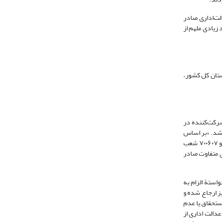
لت‌اداری صادر
 زیادی ملهم از
ز بیان نظریه نماینده دادستان کل کشور،
لف اعضای شرکت‌‌کننده در
کشور که به ‌ترتیب‌ ذیل منعکس ‌می‌شود، به ‌صدور رأی وحدت‌ رویة ‌قضایی شمارة ۷۴۷ـ ۲۹/۱۰/۱۳۹۴ منتهی شد. «بر اساس
گزارش دادرس محترم شعبة دهم دیوان عدالت اداری که در تاریخ ۷/۹/۱۳۹۴ به شمارة ۸۹۵۵ در دبیرخانة وحدت رویه ثبت شده است، در پرونده‌های کلاسه ۷۰۰۰۱۰ و ۷۰۰۶۰۷ شعب
 دیوان عدالت اداری آرای متفاوت صادر
یرضا با وکالت آقای مقصودپور به خواستة الزام به
ستان تبریز ارجاع شده و
ص و استحقاق یا عدم
دالت اداری از