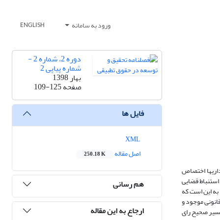
ورود به سامانه
ENGLISH
دوره 2، شماره 2 -
شماره پیاپی 2
بهار 1398
صفحه
109-125
فایل ها
XML
اصل مقاله
250.18 K
اریها اختصاص
استنباط قضایی
هم رسانی
 الظاهر، به طور مطلق قائل به این است که
قانونی موجود و
ارجاع به این مقاله
فسیر صحیح رای