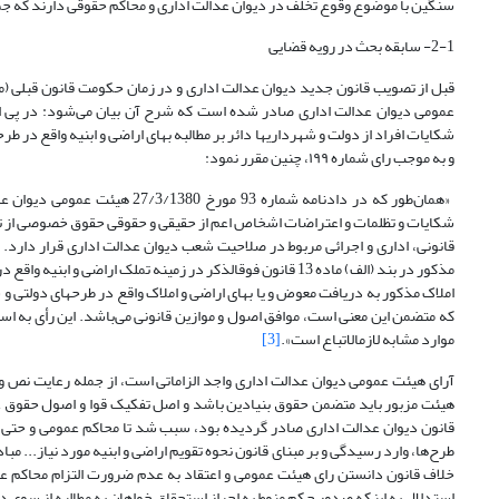
سنگین با موضوع وقوع تخلف در دیوان عدالت اداری و محاکم حقوقی دارند که جمل
2-1- سابقه بحث در رویه قضایی
و به موجب راى شماره ١٩٩، چنین مقرر نمود:
شکایات و تظلمات و اعتراضات اشخاص اعم از حقیقی و حقوقی حقوق خصوصی از تصمی
قانونی، اداری و اجرائی مربوط در صلاحیت شعب دیوان عدالت اداری قرار دار
مذکور در بند (الف) ماده 13 قانون فوق‎الذکر در زمی
موارد مشابه لازم‎الاتباع است».
[3]
آرای هیئت عمومی دیوان عدالت اداری واجد الزاماتی است، از جمله رعایت نص و 
هیئت مزبور باید متضمن حقوق بنیادین باشد و اصل تفکیک قوا و اصول حقوق ع
قانون دیوان عدالت ادارى صادر گردیده بود، سبب شد تا محاکم عمومى و حتى شعب
طرح‌ها، وارد رسیدگى و بر مبناى قانون نحوه تقویم اراضى و ابنیه مورد نیاز... مب
خلاف قانون دانستن راى هیئت عمومى و اعتقاد به عدم ضرورت التزام محاکم عموم
استدلال به اینکه صدور حکم منوط به احراز استحقاق خواهان به مطالبه از سوى د