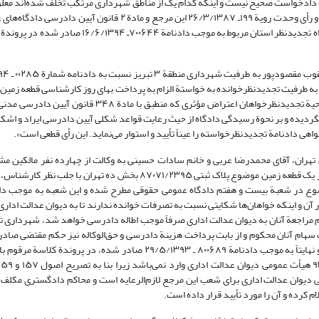
ادخواست صحیح نیست و اینکه کدام یک از مناطق شهرداری مرتکب تخلف شده‌اند معلو
استناد مادة ۱۰ قانون تشکیلات و آیین دادرسی دیوان عدالت اداری مصوّب ۱۳۹۲ و رأی وحدت رویة ۱۹۹ـ ۲۶/۳/۱۳۸۷ این مرجع و
در امور مدنی قرار عدم استماع دعوی صادر و اعلام کرده که شعبة هفدهم دادگاه تجدیدنظر استان مربوط ب
ه طرفیت تجدیدنظرخوانده به خواستة الزام به پرداخت بهای روز کارشناسی قطعه زمین‌ه
مرقوم در دادنامه قرار عدم استماع دعوی صادر شده است. نظر به اینکه از ناحیة تجدیدنظرخواهان اعتراض مؤثر
ردیده و بر نحوة رسیدگی دادگاه از حیث رعایت قواعد شکلی آیین دادرسی ایراد و اشک
م دادگاه تجدیدنظر استان تهران، آقای محمدرضا عربی و خانم سادات حسینی به وکالت از چهارده نفر مالکی
شهرداری منطقة ۲ و شهرداری تهران به خواستة صدور حکم به پرداخت بهای روز یک قطعه زمین موضوع پلاک ثبتی ۸۷۰۷۱/۲۳۹۵ بخش
 در آن و اینکه خواهان‌ها شکایتی نسبت به تصرفات خوانده ندارند تا به دیوان عدالت اداری
مراجعة آنان به دیوان عدالت اداری صرفاً موجب اطاله دادرسی خواهد شد، شهرداری تهرا
ان‌ها، به نسبت سهام آنان محکوم و از بابت پرداخت هزینة دادرسی و حق‌الوکاله نیز حکم مقتضی ص
پرونده پس از اعتراض به شعبة هجدهم دادگاه تجدیدنظر استان تهران ارجاع و نهایتاً به موجب دادنامة ۸۰۰۶۸۹ ـ ۲۹/۵/۱۳۹۳ صادر 
یوان عدالت اداری برای شعب این مرجع لازم‌الرعایه است و محاکم دادگستری مکلف ب
کرده و آن را مورد تأیید قرار داده است.