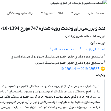
صفحه اصلی
مرور
اطلاعات نشریه
راهنمای نویسندگان
نقد و بررسی رای وحدت رویه شماره 747 مورخ 29/10/1394 دیوانعالی کشور
نوع مقاله : مقاله علمی پژوهشی
نویسندگان
2
1
امیر خناری نژاد
عبدالوحید صباغی
1
دانشجوی دوره دکتری حقوق خصوصی دانشگاه تهران و قاضی دادگستری
2
دانشجوی دوره دکتری حقوق خصوصی دانشگاه تهران
10.22034/law.2019.239537
چکیده
این تحقیق به بررسی یکی از آرای وحدت رویه دیوانعالی کشور در خصوص تمل
دارد. راجع به تملک و تصرف ملک افراد توسط دولت و عدم پرداخت بهای آن یا ج
تمامی دعاوی مطالبه بها به طرفیت دولت، ترافعی و غیر از آن، غیرترافعی و نیاز
قواعد خاص حوزه حقوق عمومی در تملک دولت ممکن نیست؛ لذا باید با بررسی پیش