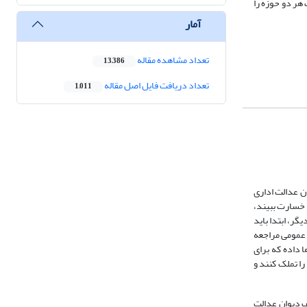
هر دو حوزه را
آمار
تعداد مشاهده مقاله
13,386
تعداد دریافت فایل اصل مقاله
1,011
ان عدالت اداری
 در انجام وظایفش، خسارت ببیند،
گر، ابتدا باید
 عمومی مراجعه
135، این اجازه را به دولت و شهرداری‌ها داده که برای
را تملک کنند و
 دیوان عدالت