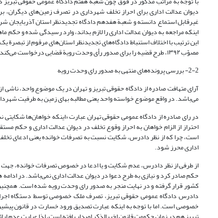
دیوان عدالت اداری برای احراز تخلف شهرداری در تصرف زمین‌های دیگران، برای
غیرقابل استماع دانسته و شعبة هفدهم دادگاه تجدیدنظر استان آذربایجان شرقی
اینکه مراجعه به دیوان عدالت اداری را لازم بداند، وارد رسیدگی شده و حکم ما
مصوّب ۱۳۹۲، طرح قضیه را برای صدور رأی وحدت رویة قضایی درخواست می‌کند. معاون قضایی دیوان عالی کشورـ حسین مختاری.
2-2- بررسی پرونده‌های منتهی به صدور رای وحدت رویه
می‌باشد. در واقع موضوع خواسته واحد یعنی مطالبه بهای زمین به طرفیت شهردا
در رای صادره از دادگاه عمومی حقوقی تهران عبارت «اینکه خواهان‌ها شکایتی نس
احتراز از الزام خواهان به احراز وقوع تخلف در دیوان عدالت اداری و حکم م
است، چرا که از نظر دادرس، شکایت نسبت به تصرفات خوانده یعنی ادعای تخلف دس
اداری محرز شود.
از طرفی از نظر دادرس، عدم شکایت و یا ادعا در خصوص تصرفات خوانده، جهت خوا
حکم صادر کرد و نیازی به طرح دعوا در دیوان عدالت اداری نمی‌باشد. در ادام
کشور قرار گرفته و در نهایت منجر به صدور رای وحدت رویه شده است. همچنین،
دادرس دادگاه عمومی حقوقی تبریز، تصرف ملک خصوصی توسط دستگاه اجرای
خصوصی است. اما با توجه به اینکه عبارت تصدیق ورود خسارت در قانون پیشین دی
تبریز هم در زمان حکومت قانون اخیرالذکر اصدار یافته است، لذا عبارت عدم ارا