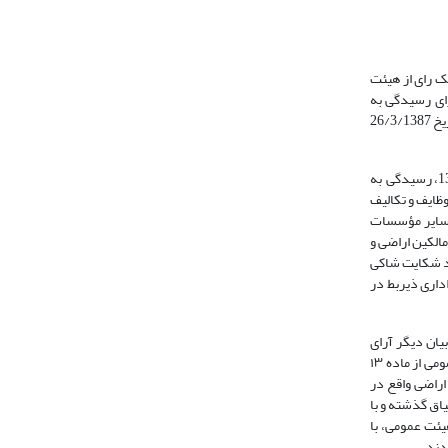
توسط دولت، یک رای از هیئت
وص تعیین مرجع صالح براى رسیدگى به
شکایات افراد از دولت و شهرداریها دائر بر مطالبه بهاى اراضى و ابنیه واقع در طرحهاى دولتى و عمومى که تملک یا تصرف شده‌اند، هیئت عمومى دیوان عدالت ادارى، در تاریخ 26/3/1387
«همان‌طور که در دادنامه شماره 93 مورخ 27/3/1380 هیئت عمومی دیوان عدالت اداری تصریح شده است، بموجب ماده 13 قانون دیوان عدالت اداری مصوب 1385، رسیدگی به
ظایف و تکالیف
و سایر مؤسسات
اق مالکین اراضی و
هرداریها، دیوان عدالت اداری است و دادنامه شماره 99 مورخ 25/1/1386 مبنی بر ورود شکایت شاکی
 دیوان و سایر مراجع اداری ذیربط در
یان دیگر آرای
راى صادره که بر مبناى سوءاستنباط و تفسیر ناصواب هیئت عمومى از ماده ١٣
اراضى واقع در
یاق گذشته و با
یئت عمومى، با
دند.