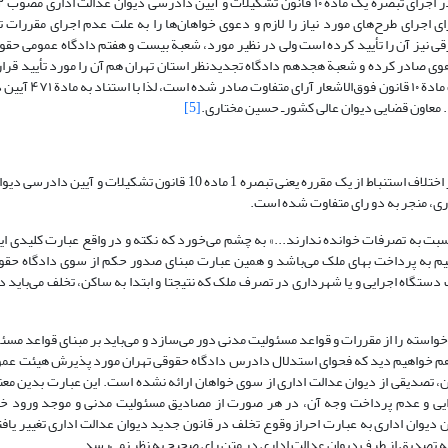
 اجرای طرح‌های مورد نیاز را لازم و دعوی خواهان‌ها را به علت عدم اجرای مقررات ت
 نیز آن را تأیید کرده است ولی در نظیر مورد، شعبة بیست و هفتم دادگاه عمومی حقو
هوی صادر کرده و شعبة هجدهم دادگاه تجدیدنظر استان تهران هم آن را مورد تأیید قرار 
این ترتیب با اختلاف استنباط دادگاه‌های تجدیدنظر 
[5]
آرای متهافت صادره از دادگاه حقوقی تبریز و تهران در یک موضوع واحد، ناشی از اختلاف استنباط از یک مقرره یعنی تبصره 1 ماده
ری، منجر به دو رای متفاوت شده است.
بت به تصرفات خوانده ندارند...» به چشم می‌خورد که نکته و در واقع عبارت کلیدی این
ستقیم به پرداخت بهای ملک می‌باشد و همین عبارت مبنای صدور حکم از سوی دادگاه حق
تگاه اجرایی و یا شهرداری در تصرف ملک که نتیجتا و ابتدا به ساکن، تخلف می‌باید د
سته را از مقررات و قواعد مسئولیت مدنی دور می‌سازد و می‌باید بر مبنای قواعد مسئ
ه هم خواهیم دید که فحوای استدلال دادرس دادگاه حقوقی تهران مورد پذیرش هیئت عمو
 تصدیقی از دیوان عدالت اداری از سوی خواهان ارائه نشده است. این عبارت بدین معن
ی و عدم پرداخت وجه آن، در هر صورت از مصادیق مسئولیت مدنی و موجد ورود خ
وان اداری به عبارت احراز وقوع تخلف در قانون جدید دیوان عدالت اداری تغییر یافته
ئه تصدیق از طرف دیوان عدالت اداری در متن رای صحیح به نظر نمی‌رسد.