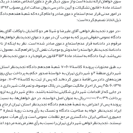
سوی خواهان ارائه نشده است و از سوی دیگر طرح دعاوی اشخاص متعدد در یک د
ذیل اتخاذ تصمیم کرده است:
دادگاه عمومی حقوقی تبریز که به موجب آن در مورد دعوای تجدیدنظرخواهان‌ها ب
دادنامة تجدیدنظرخواسته را مخدوش و موجبات نقض آن را فراهم کند، معمول نگ
نمی‌باشد، لهذا دادگاه به استناد مادة ۳۵۳ قانون مرقوم با رد دعوی تجدیدنظرخواهی دادنامة تجدیدنظرخواسته را عیناً تأیید و استوار می‌نماید. این رأی قطعی است».
ب‌ـ طبق محتویات پروندة کلاسة۷۰۰۶۰۷ شعبة هجده
۲۵/۶/۱۳۹۱ پس از احراز مالکیت موکلین در پلاک موصوف و تصرفات شهرداری
در جایی که از اقدامات شهرداری شکایتی نداشته باشند، دفاع شهرداری به لزوم 
پرداخت ۰۰۰/۰۰۰/۲۰۰/۳۹ ریال به عنوان اصل خواسته، در حق خواه
جمهوری اسلامی ایران دادگستری مرجع تظلمات عمومی است و رأی هیأت عمومی د
نیستند، تجدیدنظرخواهی شهرداری تهران را نسبت به رأی معترض‌عنه مردود اعلام 