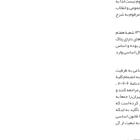
م نیست لذا به
 مادة ۲ قانون آیین دادرسی دادگاه‌های عمومی و انقلاب
ه موجب دادنامة ۷۰۰۶۴۴ـ ۱۶/۶/۱۳۹۴ صادر شده در پروندة مرقوم به شرح
«در مورد تجدیدنظرخواهی آقای علیرضا و شهلا هر دو کاغذیان با وکالت آقای یعقوب مقصودپور به طرفیت شهرداری منطقة ۳ تبریز نسبت به دادنامه شمارة ۰۰۲۸۵ ـ ۱۳۹۴ شعبة هفتم
ای دارای پلاک
ی که منطبق با مادة ۳۴۸ قانون آیین دادرسی مدنی بوده و اساس
ال اساسی وارد
ن مشاعی به طرفیت
 ده تهران با جلب نظر کارشناس، به انضمام کلیة
هزینه‌های دادرسی اقامة دعوی کرده‌اند که پس از ثبت به کلاسة۷۰۰۳۰۷، موضوع در شعبة بیست و هفتم دادگاه عمومی حقوقی مطرح شده و این شعبه به موجب دادنامة ۷۰۰۶۰۶ ـ
 مراجعه کنند و
ن را جمعاً به
ادر کرده است که
شده، در پروندة کلاسة مرقوم با تأکید به اینکه
ایراد تجدیدنظر خواه به صلاحیت دادگاه و تمسک به رأی وحدت رویة شمارة ۹۳ هیأت عمومی دیوان عدالت اداری وارد نمی‌باشد زیرا بنا به تصریح اصول ۱۵۷ و ۱۵۹ قانون اساسی
ه تبعیت از آن