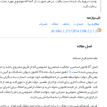
وحدت رویه یاد شده دست یافت. در هر صورت، از آنجا که موضوع مورد بحث، مر
رعایت کرد.
کلیدواژه‌ها
مطالبه بها
خسارت
تخلف
تملک
تصرف
20.1001.1.27172074.1398.2.2.7.2
اصل مقاله
مقدمه و طرح مسئله
اصل 47 قانون اساسی، مالکیت شخصی و خصوصی که از طریق مشروع باشد را مح
پیش‌بینی شده است.
[1]
یعنی اگر دولت به‌واسطه تقصیر در انجام وظایف خود موجب خسارت به دیگران بشود،
در دیوان عدالت اداری برای اثبات و احراز تقصیر دولت طرح دعوی کند و بعد از 
اجرای برنامه‌های عمومی و عمرانی خود بتوانند املاک خصوصی مردم را تملک کنند.
در ازای این تملک، قیمت املاک را به صاحبانش بپردازند.
فرض کنیم که شهرداری ملکی را برای اجرای پروژه خود تملک کند اما از پرد