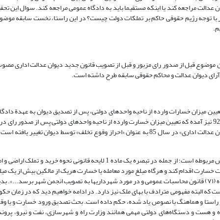
ان عدالت مراجعه کند یا اینکه مستقیما باید به دادگاه عمومی مراجعه کند. سوال این تح
رویه شماره 747 مورخ 29/10/1394 دیوان عالی کشور با توجه رژیم حقوقی حاکم بر تملکات دولت چیست؟ در این راستا، نخست سابق
م.
ه 13 قانون دیوان عدالت اداری مصوب 1385 آمده بود که تعیین میزان خسارات وارده از ناحیه واحدهای دولتی، پس از تصدیق دیوان به ع
در تبصره 1 ماده 10 قانون تشکیلات و آیین دادرسی دیوان عدالت اداری مصوب 92 نیز آمده که تعیین میزان خسارت وارده از ناحیه واحدهای دولتی پس از ص
بدین ترتیب عنوان «تصدیق خسارت توسط دیوان عدالت اداری» در سال 85 به عنوان «احراز وقوع تخلف» توسط دیوان تغی
به هر روی، استفاده از عبارت تصدیق ورود خسارت خود هماهنگ با سایر نصوص مربوطه است؛ از جمله در تبصره یک ماده 1 لایحه قانو
داخت خسارت اقدام کند و هرگاه مبلغ مورد معامله یا خسارت هریک از مالکین بیش از یک می
بهای خرید ملک یا میزان خسارت و انجام معامله باید به تصویب هیئت مقرر در ماده (۷۱) قانون محاسبات عمومی و در مورد شهرداریها به تصویب انجمن شهر ب
 که البته مفهومی مترادف با بهای ملک نیز دارد. در ادامه خواهیم دید که در زمان حکو
ر گردیده که در راستا و هماهنگ با نصوص یاد شده، حکم داده است. بحث تصدیق ورود خسارت و یا 
و هست و دستگاه‌های دولتی مهمی همانند وزارت راه و شهرسازی، نفت و نیرو، پروند