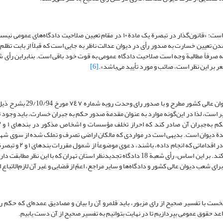
نماینده دادستان کل کشور در خصوص پرونده‌های مبحوث عنه چنین نظر داده است: «قانون‌گذار در تبصرة یک مادة ۱۰ در مقام تعیین صلا
تعیین خسارت به صدور رأی در دیوان عدالت ناظر به جایی است که قبلاً از بابت تظلم
[6]
اختلاف رویه در سطح محاکم تجدیدنظر سبب شد تا موضوع در هیئت عمومى
یر است، لذا در این‌گونه موارد به عنوان مقدمة صدور حکم به جبران خسارت، باید وجود ت
دة دیوان است. بدیهی است در مواردی که مالکان اراضی تصرف و تملک شده از سوی شهر
قانون یاد شده خارج است و دادگاه باید به دعوی رسیدگی و حکم مقتضی صادر کند. بر این اساس، رأی شعبة 18 دادگاه تجدیدنظر استان تهران که ب
ست با تفسیر صحیح از رای مزبور، باید قلمرو آن را بیان و مصادیق عمده‌ای که حکم ر
د حقوق عمومی بپردازیم تا در نهایت بتوانیم به تفسیر صحیح از آن دست یابیم.