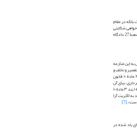
حیت دادگاه‌های عمومی نیست بلکه در مقام
‌خواهی شکایتی
در دیوان عدالت مطرح شده باشد. لذا وقتی چنین شکایتی مطرح نشده و خواسته صرفاً مطالبة وجه است صلاحیت دادگاه عمومی به قوت خود باقی است. بنابراین رأی شعبة 27 دادگاه
 دیوان عالى کشور مطرح و با صدور راى وحدت رویه شماره ٧٤٧ مورخ 29/10/94 بشرح ذیل به این منازعه
قصیر و تخلف و
ورود خسـارت احراز گردد و سپـس دادگاه میزان‌خسارت را تشخیص دهد و حکم به‌جبران آن صادر کند که احراز تخلف مؤسسات و اشخاص مذکور در بندهای ۱ و ۲ مادة ۱۰ قانون
داری، بهای آن
اراضی را مطالبه می‌کنند بدون اینکه مدعی تخلف و نقض قانون از سوی شهرداری در اقداماتی که انجام داده، باشند، دعوی موضوعاً از شمول مقررات بندهای ۱ و ۲ و تبصرة ۱ بند ۳ مادة ۱۰
ا این نظر مطابقت دارد به اکثریت آرا
[7]
ای یاد شده در