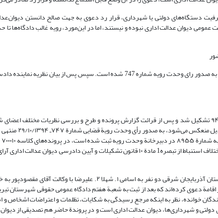
 طرفیت دستگاه‌های دولتی یا شهرداری، قرار رد دعوی به جهت صالح دانستن دیوان‌عدا
مومی دیوان عدالت اداری نبوده و نیستند، اما در این‌مورد، رویه غالب دادگاه‌ها تا حد
در این بند، نخست راجع یه بررسی و تبیین پرونده‌ها و آرایی می‌پردازیم که منجر به صدور رای وحدت رویه شماره 747 شده است. سپس پس ا
جلسة هیأت ‌عمومی دیوان عالی کشور در مورد پروندة وحدت رویة ردیف ۹۴/۳۸ تشکیل شد و پس از قرائت گزارش ‌پرونده و طرح و بررسی نظریات مخت
خصوص مورد و استماع نظریة نمایندة دادستان محترم ‌کل‌ 
هفدهم و هجدهم دادگاه‌های تجدیدنظر استان‌های آذربایجان شرقی و تهران با اختلاف استنباط از تبصره1 مادة ۱۰ قانون تشکیلات و آیین دادرسی
الف- به دلالت محتویات پروندة کلاسة ۷۰۰۰۱۰ شعبة هفدهم دادگاه تجدیدنظر استان آذربایجان شرقی دو نفر به اسامی ۱. شهلا ۲. عل
ای روز کارشناسی چند قطعه زمین به طرفیت شهرداری منطقة ۳ تبریز اقامة دعوی کرده‌اند که بعد از ثبت به شعبة هفتم دادگاه عمومی حقوقی شهر
۱۸/۳/۱ با عنایت به لایحة دفاعیة نمایندگان خوانده، نظر به اینکه مرجع رسیدگی به شکایات، تظلمات و اعتراضات اشخا
 دولتی و شهرداری‌ها، دیوان عدالت اداری است و در پروندة حاضر هم تصدیقی از دیوان ع