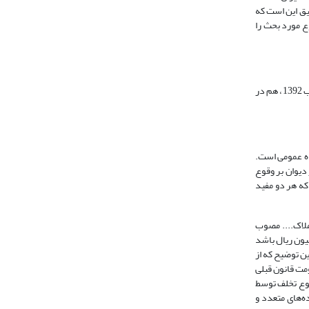
قیق این است که
ه موضوع مورد بحث را
در خصوص موضوع مورد بحث در رای وحدت رویه مورد بررسی، باید گفت که این موضوع قبل از صدور رای مزبور و قبل از تصویب قانون جدید دیوان عدالت اداری مصوب 1392، هم در
هدة دادگاه عمومی است.
دور رای در دیوان بر وقوع
یر یافته است که هر دو مفید
نی نحوه خرید و تملک اراضی و املاک.... مصوب
لیون ریال باشد
رسد...». بدین توضیح که از
مت قانون قبلی
وقوع تخلف توسط
ه‌های متعدد و