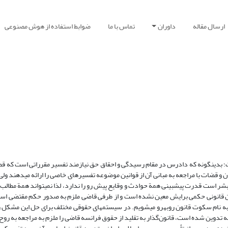
ارسال مقاله
داوران
تماس با ما
ضوابط استفاده از هوش مصنوعی
؛ بدین­گونه که دادرس در مقام رسیدگی و احقاق حق نیازمند تفسیر مقرراتی است که قصد
ن و قضات با مراجعه به مبانی آن از قوانین موضوعه تفسیرهای خاصی را ارائه می­دهند ول
اً بشر است قدرت پیش­بینی همة حوادث و وقایع پیش رو را ندارد، لذا نمی­تواند همة مطالب
ون قانونی حکمی برایش معین نشده است و از طرفی قاضی ملزم به صدور حکم مقتضی است و
به نام سکوت قانون روبه­رو می­شویم. در سیستم­های حقوقی مختلف برای حل این مشکل ر
ی، مصوب 1318 که با الهام از حقوق فرانسه تدوین شده است، قانون‌گذار به تقلید از حقوق فرانسه قاضی را ملزم به مراجعه ب