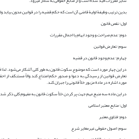
سایر مقررات قید شده است و از منابع حقوقی به شمار می­رود.
بدین ترتیب وظیفة اولیة قاضی آن است که حکم قضیه را در قوانین مدون بیابد و
اول: نقص قانون
دوم: عدم صراحت و وجود ابهام یا اجمال مقررات
سوم: تعارض قوانین
چهارم: عدم وجود قانون در قضیه
تعارض قوانین از رسیدگی به دعوا و صدور حکم امتناع کند والاّ مستنکف از اح
مورد اشاره در مادة مزبور خلأ قانونی را جبران کند.
در این ماده سه منبع مهم جهت پر کردن خلأ سکوت قانون به مفهوم کلی ذکر شد
اول: منابع معتبر اسلامی
دوم: فتاوی معتبر
سوم: اصول حقوقی غیرمغایر شرع