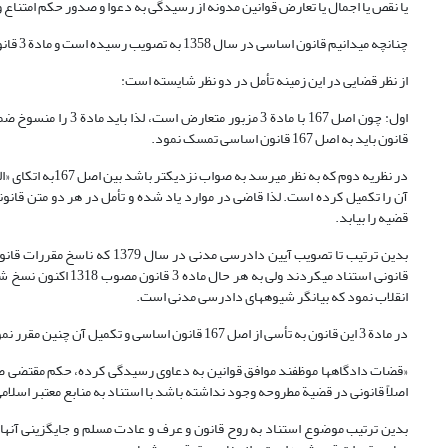
یا نقص یا اجمال یا تعارض قوانین مدونه از رسیدگی به دعوا و صدور حکم امتناع 
چنانچه می­دانیم قانون اساسی در سال 1358 به تصویب رسیده است و مادة 3 قانون آیین دادرسی مدنی نیز در سال 1318 شمسی وضع شده است.
از نظر قضایی در این زمینه تأمل در دو نظر شایسته است:
قانون باید به اصل 167 قانون اساسی تمسک نمود.
در نظریه دوم که به نظر می­رسد به صواب نزدیک­تر باشد بین اصل 167به اتکای «الجمع مهما امکن اولی من الطرح
آن را تکمیل کرده است. لذا قاضی در موارد یاد شده و تأمل در هر دو متن قانون
قضیه را بیابد.
انقلاب نمود که بیانگر شیوه­های دادرسی مدنی است.
در مادة 3 این قانون به تأسی از اصل 167 قانون اساسی و تکمیل آن چنین مقرر نمود:
«قضات دادگاه­ها موظفند موافق قوانین به دعاوی رسیدگی کرده، حکم مقتضی صا
اصلاً قانونی در قضیة مطروحه وجود نداشته باشد با استناد به منابع معتبر اسلام
بدین ترتیب موضوع استناد به روح قانون و عرف و عادت مسلم و جایگزینی آنها