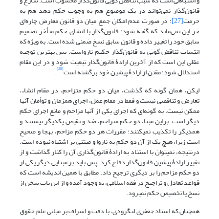
و اشتباهی است که سبب تناقض گویی قانون‌گذار محسوب است. شارع و
قانون‌گذار نمی‌تواند در یک موضوع هم به وجوب حکم دهد هم به
حرمت
[27]
؛ در صورت عدم امکان جمع میان دو قانون معارض چاره‌‍‌ای
جز این نمی‌ماند که گفته شود: قانون‌گذار با انشای حکم متأخر تصمیم
سابق خود را تغییر داده و قانون سابق نسخ ضمنی شده است. به ویژه که
انتساب تناقض گویی به قانون‌گذار حکیم نارواست. پس بهترین توجیه
عقلی این است که از آخرین ارادۀ قانون‌گذار تبعیت شود و در این مقام
[28]
استدلال شود: مقنن از ارادۀ پیشین خود برگشته است
.
لیکن، همان گونه که گذشت، میان دو حکم متزاحم، در مقام انشاء،
تعارض و تناقصی نیست و فقط در مقام عمل، اجرای همزمان و توأمان آنها
ممکن نیست. به گونه‌‍‌ای که اجرای یکی از آنها مزاحم و مانع اجرای حکم
دیگر است. براین مبنا، دو حکم متزاحم، ضد و نقیض یکدیگر نیستند و
همدیگر را تکذیب نمی‏کنند؛ مقررات هر دو حکم مزاحم، به‏جا و صحیح
است زیرا، هیچ یک از آن دو حکم به ناروا و مبتنی بر اشتباه نبوده است.
درنتیجه، نمی‏توان با استناد به ارادۀ قانون‌گذاری آن را کنار گذاشت و از
تغییر ارادۀ پیشین قانون‌گذار دفاع کرد. پس باید بر مبنایی دیگر یکی از
دو حکم مزاحم را بر دیگری ترجیح داد. مطابق با همین اندیشه است که
قواعد تعادل و تراجیح در فقه اسلامی، به وجود آمده و از این باب سخن از
نسخ یا تخصیص حکم نمی‏رود.
همچنان که استاد جعفری لنگرودی، با دقت و اشراف بر مبانی علم حقوق