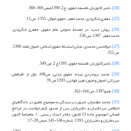
[24]
. ناصر کاتوزیان، فلسفه حقوق، ج2، 1390صص 369-368.
[25]
. جعفری لنگرودی، محمدجعفر، حقوق اموال، 1355، ص 13.
[26]
. روش جدید در مقدمۀ عمومی علم حقوق، جعفری لنگرودی،
محمدجعفر، 1387، ص 158.
[27]
. ابوالحسن محمدی، مبانی استنباط حقوق اسلامی؛ اصول فقه، 1390،
ص 352.
[28]
. ناصرکاتوزیان، فلسفه حقوق، 1393ج 2، ص 349.
[29]
. محمد بروجردی عبده، حقوق مدنی، ص108. نقل از: اقبال‏علی
میرزائی، اصول و فنون تغییر قوانین، 1393 ص 78.
[30]
. همو1397، ص 164-162.
[31]
. محمد عظیمیان، ضرورت رسیدگی به موضوع تعلیق در دادگاه‏های
انتظامی سردفتران و دفتریاران پس از صدور کیفرخواست در مراجع
قضائی (موضوع ماده 13 قانون دفاتر اسناد رسمی...)، ماهنامۀ کانون
سردفتران و دفتریاران، 1393، شماره 146-145، صص 28-17.