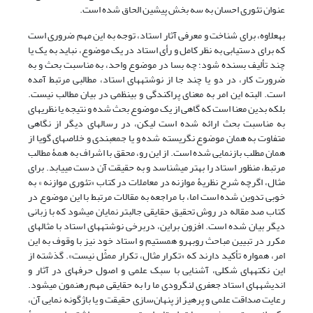
عنوان تئوری احسان به سه بخش پیشین الحاق شده است.
به‏علاوه، برای شناخت و معرفی آثار استاد، توجه به این مهم ضروری است
که برای دست‏یابی به نظر کامل و رأی استاد در یک موضوع، نباید به یک یا
چند تألیف بسنده شود؛ چه بسا در موضوع واحد، به مناسبت بحث و به
ضرورت کار، در دو یا چند جا از نوشته‏های استاد، مطالبی مرتبط آمده
است. البته این امر به معنای پراکندگی و بی‏نظمی در بیان مطالب نیست.
بلکه بدین معنا است که گاهی از یک موضوع بحث شده و نتیجه یا نظریه‏ای
به مناسبت بحث ارائه شده است لیکن، در رساله‏ای دیگر از نگاهی
متفاوت به همان موضوع نگریسته شده و یا جمع‏بندی و خلاصه‏ای گویا از
همان مطلب بازنمایی شده است. از این رو، محقق با اشراف به همۀ مطالب
مرتبط، منظور استاد را بهتر می‏شناسد و به حقیقت آن دست می‏یابد. برای
مثال، اگرچه شرح نظریۀ موازنه در معاملات در کتاب «تئوری موازنه » به
خوبی تدوین شده است اما، با مراجعه به مقالات مرتبط با این موضوع در
کتاب صد مقاله در روش تحقیق حقایقی جالب‏تر نمایان می‏شود که با زبانی
دیگر بیان شده است. افزون براین، دربرخی نوشته‏های استاد با مثال‏های
مکرر در تبیین مباحث رو‏به‏رو همستیم و استاد خود نیز با وقوف به این
امر، همواره تأکید دارند که «تکرار مثال، تکرار ممثّل نیست». گذشته از
این نکته‏های شکلی، آشنایی با سبک علمی و اصول حرفه‏ای در آثار و
اندیشه‏های استاد جعفری لنگرودی ما را به حقایقی مهم‏ رهنمون می‏شود.
رعایت صداقت علمی و پرهیز از پنهان‌سازی حقیقت و یا باژگونه نمایی آن،