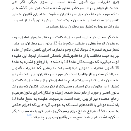
جزو مقررات این قانون شده است. از سوی دیگر، اگر حق
تجدید‏نظر‏خواهی برای سردفتر معلق شده نباشد، این امر گذشته از
اینکه موجب اجحاف در حق سردفتران می‏شود، به اجرای قانون به طور
ناقص نیز می‏انجامد و به همین جهت، نقض غرض قانون‌گذار از تصویب
مقررات مربوط به تعلیق سردفتران محقق می‏شود.
به دیگر سخن، در حال حاضر، حق شکایت سردفتر متهم از تعلیق خود،
به عنوان لازمۀ عقلی و منطقی حکم مادۀ 13 قانون سردفتران، به دلیل
نسخ صریح تبصرۀ 3 فوق‏الاشاره وجود ندارد؛ اجرای ناقص حکم آن ماده
نیز به جهت مخالفت با ارادۀ قانون‌گذار نا‏ممکن است. از این‏جا، این عقیده
قوت می‏گیرد که نویسندگان مادۀ 13 یاد‏شده، با ارجاع و اشاره به مادة
19 قانون مجازات عمومی می‏خواسته‏اند تا زمانی که مقررات قانونی
اخیر‏الذکر معتبر و لازم‌الاجرا است، در مورد سردفتران نیز رعایت شود و
به همین دلیل، تمام مقررات راجع به تعلیق متهم از جمله حق شکایت از
تعلیق را در قانون دفاتر اسناد رسمی تکرار نکرده‏اند. اکنون که مقررات
قانون اصلی و مورد ارجاع نسخ شده، زمینه و امکان اجرای قانون فرعی و
ارجاع دهنده نیز از بین رفته است. درنتیجه، عقیده به نسخ مادۀ 13
یاد‏شده موافق با قاعده‏ای است که به موجب آن: جایی که اجرای حکمی
به سبب حذف مرجع صالح برای رسیدگی و تمیز حق یا به سبب دیگر
[33]
ممکن نباشد، ناچار باید نسخ ضمنی قانون مزبور را پذیرفت
.