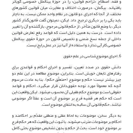
و فقه، اصطلاح «تزاحم قوانین» را در حوزۀ بین‏الملل خصوصی گویاتر
یافته‏اند. بی‏گمان، درصورت اختلاف و مغایرت میان قوانین کشورهای
مختلف، از آنجا که اجرای دو قانون در نظام واحد ممکن نیست، به ناچار
باید یکی را بر دیگری ترجیح داد. لیکن، نمی‏توان گفت قانون‌گذار کشور
دیگر، با وضع قانون متأخر، از حکم قانونی مرجوح، بازگشته و آن را تغییر
داده است. درست به همین دلیل است که قواعد رفع تعارض قوانین
داخلی از جمله نسخ ضمنی و تخصیص قانون در حوزۀ حقوق بین‏الملل
خصوصی کارآیی ندارد و استفاده از آنها نیز در عمل رایج نیست.
6. احیای موضوع‌شناسی در علم حقوق
دانش حقوق در صدد تعیین، تفسیر و اجرای احکام و قواعدی برای
رفتار‏های تابعان خویش است. بنابراین، موضوع مطالعه در این علم دو
چیز ‏بیشتر نیست: حکم و موضوع (=متعلَّق حکم). بنا به عادت مرسوم
آنچه که معمولاً مورد توجه حقوق‌دانان قرار می‏گیرد، احکام و قواعد
حقوقی است و موضوع حکم طفیلی آن محسوب می‏شود. لیکن واقعیت این
است که حکم هر قضیه فرع بر موضوع آن است و عقلاً اگر موضوعی
نباشد، حکم قانونی آن سالبه به انتفای موضوع است.
به دیگر سخن، موضوعات به لحاظ عقلی و منطقی مقدّم بر احکامند و
احکام بر موضوعات مترتب می‏شوند. با ثبوت این واقعیت که هر حکم فرع
بر موضوع خود است، بحث از حکم و بدون تشخیص موضوع بحثی کامل