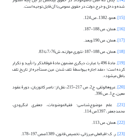
شده و دخل و خرج دولت در حقوق عمومی با آن قابل توجیه است.
[15]
. همو، 1382، ص 124.
[16]
. همان، ص 188-187.
[17]
. همان، ص 190 وبعد.
[18]
. همان، ص 188-187؛ تئوری موازنه، ش7/76 تا 83.
[19]
. مادۀ 496 با عبارت دیگری مضمون مادۀ فوق‏الذکر را تأیید و تکرار
کرده است: «عقد اجاره به‏واسطۀ تلف شدن عین مستأجره از تاریخ تلف
باطل می‏شود».
[20]
. عروه‏الوثقی، ج2، ص 217-215، نقل از: ناصر کاتوزیان، دورۀ عقود
معین، ج1، ص 396.
[21]
. علم موضوع‌شناسی؛ فقه‏الموضوعات، جعفری لنگرودی،
محمدجعفر، 1397ص 114.
[22]
. همان، ص 113.
[23]
. ر. ک: اقبال‏علی میرزائی، تخصیص قانون، 1389صص 197-178.