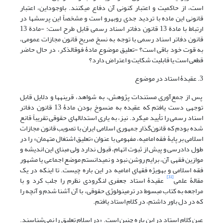
است، از حاکمیت و اعتبار کنونی آن دفاع می‏کنند. باوجود‏این، اعتبار
قانونی این ماده با تردید جدی روبه‏رو است و مشخصاً این پرسش‏ها در
ارتباط با مادة 13 قانون دفاتر اسناد رسمی قابل طرح است: -مادة 13
قانون دفاتر اسناد رسمی با توجه به نسخ صریح قانون مجازات عمومی،
به قوت خود باقی است؟ -تعلیق موضوع مادۀ فوق‏الذکر، در حال حاضر
قطعی است یا قابلیت شکایت و اعتراض دارد؟
3. عقیدۀ استاد در موضوع
پس از جمع‌آوری مستندات پژوهش، به شواهد، قرینه‏ها و دلایل قابل
توجهی دست یافتم که عقیده به منسوخ بودن مادۀ 13 قانون دفاتر
اسناد رسمی را تأیید می‏کرد. نیز، به یاری استدلال‏های حقوقی تقریباً قانع
شده بودم که قانون‌گذار جمهوری اسلامی ایران با تصویب قانون مجازات
اسلامی بر پایۀ فقه امامیه، مفهومی با عنوان «تعلیق اشتغال متهمان» را در
طول دادرسی و پیش از ثبوت اتهام، قبول ندارد ولی مبنای این اندیشه و
موازین فقهی آن، برایم روشن نبود و نمی‏دانستم موضع اجماعی یا مشهور
فقه اسلامی و به‏ویژه فقهای امامیه در این باره چیست. تا اینکه در یک
[31]
مقالۀ علمی
عقیدۀ استاد جعفری لنگرودی نظرم را جلب کرد و با
مراجعه به کتاب مبسوط در ترمینولوژی حقوقی، با آن آشنا شدم و آنچه را
که در دل باور داشتم، در کلام استاد یافتم.
عین کلام استاد در این باره چنین است. «در اسلام تعلیق را نمی‌شناسند.