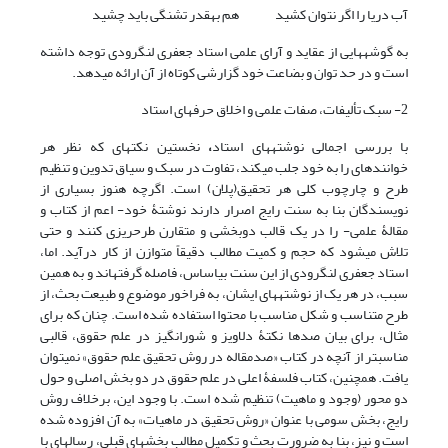
آب دریا را اگر نتوان کشید هم به‏قدر تشنگی باید چشید
به گوشه‏هایی از عقاید و آرای علمی استاد جعفری لنگرودی توجه داشته
است و در حد توان و بضاعت خود گزارشی کوتاه از آن ارائه می‏دهد.
2- سبک تألیفات، صفات علمی و اخلاق حرفه‏ای استاد
با بررسی اجمالی نوشته‏های استاد
،
نخستین نکته‏ای که نظر هر
خواننده‏ای را به خود جلب می‏کند، تفاوت در سبک و سیاق تدوین و تنظیم
طرح و چارچوب کلی هر تحقیق(پلان) است. اگرچه هنوز بسیاری از
نویسندگان بنا به سنت رایج اصرار دارند نوشتۀ خود- اعم از کتاب و
مقالۀ علمی- را در یک قالب دو‏بخشی و متقارن طرح‏ریزی کنند و حتی
تلاش می‏شود که حجم و کمیت مطالب دقیقاً متوازن از کار درآید. اما،
استاد جعفری لنگرودی از این سنت بی‏اساس، فاصله گرفته‏اند و به همین
سبب، در هر یک از نوشته‏های ایشان، به فراخور موضوع و طبیعت بحث، از
طرح متناسب و شکل مناسب با محتوا استفاده شده است. چنان که برای
مثال، برای بیان صدها نکتۀ دلاویز و شور‏انگیز در علم حقوق، قالبی
مناسب‏تر از آنچه در کتاب «صدمقاله در روش تحقیق علم حقوق» نمی‏توان
یافت. هم‏چنین، کتاب فلسفۀ اعلی در علم حقوق در دو بخش اصلی و حول
دو محور (وجود و ماهیت) تنظیم شده است. با وجود این، برخلاف روش
رایج، بخش سومی با عنوان «روش تحقیق در ماهیات» به آن افزوده شده
است و نیز، بنا به ضرورت بحث و تکمیل مطالب بخش‏های قبلی، رساله‏ای با