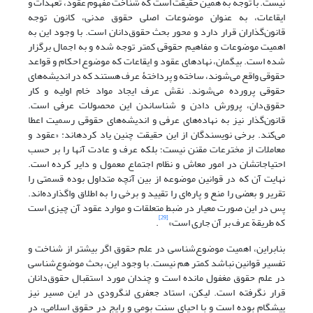
نیست. با توجه به همین حقیقت است که شناخت مفهوم عقود، تعهدات و
ایقاعات، به عنوان موضوعات اصلی حقوق مدنی، کانون توجه
قانون‌گذاران قرار دارد و محور بحث حقوق‌دانان است. با وجود این به
اهمیت موضوعات و مفاهیم حقوقی کمتر توجه شده و به اجمال برگزار
شده است. بی‏گمان، نهاد‌های عقود و ایقاعات که موضوع احکام و قواعد
حقوقی واقع می‌شوند، ساخته و پرداختۀ عرف هستند که در اندیشه‌های
حقوقی پرورده می‌شوند. نقش عرف ایجاد مواد خام اولیه و کار
حقوق‌دان، پرورش دادن و شناساندن این محصولات عرفی است.
قانون‌گذار نیز به نهاده‌های عرفی و اندیشه‌های حقوقی رسمیت اعطا
می‌کند. برخی نویسندگان از این حقیقت چنین یاد کرده‏اند: «عقود و
معاملات از مخترعات مقنن نیست؛ بلکه عرف و عادت آنها را بر حسب
احتیاجاتشان در امور معاش و نظام اجتماع معمول و دایر کرده است.
نهایت آن که در قوانین موضوعه از بین آنچه متداول بوده قسمتی را
تقریر و بعضی را منع و پاره‌‍‌ای را تقیید و برخی را به اطلاق واگذارده‌اند.
پس در این صورت معیار در ضبط متعلقات و موارد عقود آن چیزی است
[29]
که طریقة عرف بر آن جاری است»
.
بنابراین، اهمیت موضوع‌شناسی در علم حقوق اگر بیشتر از شناخت و
تفسیر قوانین نباشد کمتر هم نیست. با وجود این، بحث موضوع‌شناسی
در علم حقوق مغفول مانده است و چندان مورد استقبال حقوق‌دانان
قرار نگرفته است. لیکن، استاد جعفری لنگرودی در این مسیر نیز
پیشگام بوده است و با احیای سنت بومی و رایج در حقوق اسلامی، در