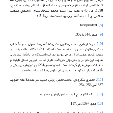
کارشناسی ارشد حقوق خصوصی، دانشگاه آزاد اسلامی واحد سنندج،
1398، ص 45 و بعد؛ نیز: سید محمد شیخ‏الاسلام، راهنمای مذهب
شافعی، ج 1، دانشگاه تهران، بی‏تا، مقدمه، ص 6-5.).
. Jurisprudent
[8]
[9]
. صص 344 تا 352.
[10]
. در کنار طرح اصلاحی قانون مدنی که گاهی به عنوان ضمیمۀ کتاب
محشای قانون مدنی چاپ شده است، استاد با تألیف کتاب «المدونه» در
تدوین قانون مدنی ایران طرحی نو درانداخته است که جز با تأمل بنیادین،
تفاوت این دو اثر را نمی‌توان دریافت. طرح کتاب اخیر بر مبنای طبایع و
ماهیات حقوقی قرار گرفته است (المدونه، ص231) و چنین طرحی پیش از
تألیف کتابهای مذکور در اندیشه‏های حقوقی سابقه نداشته است.
[11]
. جعفری لنگرودی، محمدجعفر، روش جدید در مقدمۀ علم حقوق،
1387ص256-254.
[12]
. ر. ک: الفارق، ج 1 و5، عناوین ارش و مضاربه.
[13]
همو، 1397، ص 117.
[14]
. چنان که اصل کامله‏الوداد در حقوق بین‏الملل بر این پایه استوار