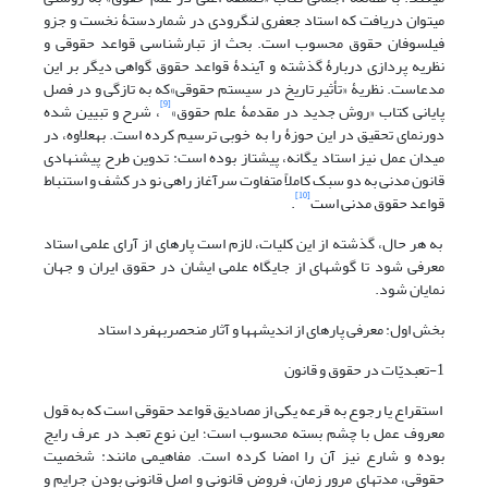
می‏توان دریافت که استاد جعفری لنگرودی در شماردستۀ نخست و جزو
فیلسوفان حقوق محسوب است. بحث از تبار‏شناسی قواعد حقوقی و
نظریه پردازی دربارۀ گذشته و آیندۀ قواعد حقوق گواهی دیگر بر این
مدعاست. نظریۀ «تأثیر تاریخ در سیستم حقوقی»که به تازگی و در فصل
[9]
پایانی کتاب «روش جدید در مقدمۀ علم حقوق»
، شرح و تبیین شده
دورنمای تحقیق در این حوزۀ را به خوبی ترسیم کرده است. به‏علاوه، در
میدان عمل نیز استاد یگانه، پیشتاز بوده است: تدوین طرح پیشنهادی
قانون مدنی به دو سبک کاملاً متفاوت سرآغاز راهی نو در کشف و استنباط
[10]
قواعد حقوق مدنی است
.
به هر حال، گذشته از این کلیات، لازم است پاره‏ای از آرای علمی استاد
معرفی شود تا گوشه‏ای از جایگاه علمی ایشان در حقوق ایران و جهان
نمایان شود.
بخش اول: معرفی پاره‏ای از اندیشه‏ها و آثار منحصر‏به‏فرد استاد
1-تعبدیّات در حقوق و قانون
استقراع یا رجوع به قرعه یکی از مصادیق قواعد حقوقی است که به قول
معروف عمل با چشم بسته محسوب است؛ این نوع تعبد در عرف رایج
بوده و شارع نیز آن را امضا کرده است. مفاهیمی مانند: شخصیت
حقوقی، مدت‏های مرور زمان، فروض قانونی و اصل قانونی بودن جرایم و