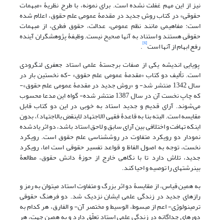
نیز از این مهم غفلت نشده است. برای نمونه، با طرح نظریۀ «مبهمات
حقوقی» در کتاب روش جدید در مقدمۀ عمومی علم حقوق، اعلام شده
است: مفاهیمی مانند نظم عمومی، عدالت، حقوق فطری، از مبهمات
حقوقی هستند و استناد به آنها صحیح نیست. وظیفۀ پژوهشگران آینده
[6]
رفع ابهام از آنها است
.
پویایی اندیشه یکی از صفات برجستۀ علمی استاد جعفری لنگرودی
است. تألیف دو کتاب «مقدمۀ عمومی علم حقوق» -که نخستین بار در
سال 1342 منتشر شد- و «روش جدید در مقدمۀ عمومی علم حقوق»-
که چاپ نخست آن در سال 1387 منتشر شده- گواه این مدعا محسوب
می‌شوند. آرای قدیم و جدید استاد به خوبی در این دو کتاب قابل
مقایسه است. البته بنا به قاعدۀ فقهی (الاجتهاد لاینقض بالاجتهاد)، بدون
اینکه تهافت و اختلافی بین آرای سابق و لاحق استاد باشد، دو اثر یاد‏شده
نمودار دو رویکرد متفاوت در روش‏شناسی علم حقوق است. رویکرد
نخست، توجه به اصول الفاظ و قواعد تفسیر حقوقی است اما، رویکرد
جدید، تلاش دارد تا با نگاهی خارج از حوزۀ دانش حقوق، مطالعۀ
بین‏رشته‏ای را توصیه و احیا کند.
به همین قیاس، از مقایسۀ دو اثر بزرگ و متفاوت استاد می‏توان به رمز و
راز‏های جدید در زندگی علمی ایشان نزدیک شد. دو فرهنگ حقوقی
ترمینولوژی- اعم از مبسوط، الوسیط و مختصر آن- و الفارق، هر کدام به
دوره‏ای جداگانه در زندگی علمی استاد تعلّق دارد و به همین جهت، هر