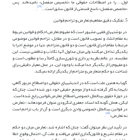
اول... را در اصطلاحات حقوقی ما «تخصیص منفصل» نامیده‌اند. پس
[25]
«مخصص منفصل» ناسخ قسمتی از قانون سابق است...
.
5. تفکیک دقیق مفاهیم تعارض و تزاحم قوانین
در نوشته‏های فقهی مشهور است که مفهوم تعارض احکام و قوانین مربوط
به مقام انشاء و تصویب قانون است و در مقابل، تزاحم قوانین موضوعی
مرتبط با مقام اجرای قانون است و دو قانون متزاحم، نتها در موضع اجرا با
یکدیگر تداخل می‏کنند ولی میان مدلول آنها تکاذب و تناقضی نیست. این
مقایسه، در عالم نظریه پردازی و تئوری‌سازی کاملاً رسا و مطلوب است و
دو مفهوم را از یکدیگر جدا می‏کند با وجود این، در عمل معیار دقیقی برای
شناخت دو حکم متعارض و متزاحم از یکدیگر ارائه نمی‏کند.
گویا به همین علت است که در اندیشه‏های حقوقی دو اصطلاح مزبور گاهی
نا‏به‏جا به کار گرفته شده و از موضع حقیقی خود دور شده است. چنان که
در حوزۀ حقوق بین‏الملل خصوصی اصطلاح تعارض قوانین رایج شده است.
لیکن، همان گونه که استاد جعفری لنگرودی عنوان فرموده‏اند: «تعارض
در قوانین بین‏الملل خصوصی وادی دیگری است و آن از باب تزاحم است
[26]
نه تعارض»
.
در تأیید این نظر می‏توان گفت: چنان که اشاره شد، تعارض میان دو حکم
در مقام تشریع و قانون‌گذاری اتفاق می‌افتد و علت آن، احتمال وقوع خطا