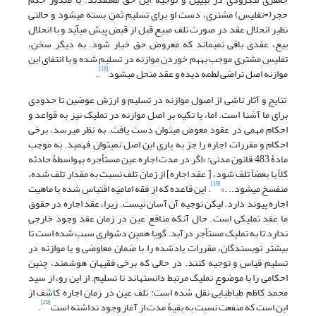
حجر(=تفلیس) مشتری، دست او برای تسلیم ثمن بسته می‏شود و حالتی
نظیر انحلال عقد در صورت تلف مبیع قبل از قبض پیش می‏آید و با انحلال
بیع، عقدی باقی نمی‏ماند که معروض حق خیار شود. به دیگر سخن،
تفلیس مشتری موجب به‏هم خوردن موازنه در تسلیم شده و با انتفای این
[18]
موازنه اصل تراضی لطمه دیده و عقد منحل می‏شود
.
تنایج و آثار ناشی از اصول موازنه در تسلیم و ارزش عوضین تا حدودی
برای ما آشنا است. اما، با تکیه بر اصل موازنه در تملیک نیز به قواعد و
احکام مهمی در عقود معوض می‏توان دست یافت. به نظر می‏رسد، برخی
احکام و مقررات اجاره را جز به یاری این اصل نمی‏توان فهمید. به موجب
مادۀ 483 قانون مدنی: «اگر در مدت اجاره عین مستأجره به‏واسطۀ حادثه
کلاً یا بعضاً تلف شود، [ عقد اجاره] از زمان تلف نسبت به مقدار تلف شده،
[19]
منفسخ می‏شود.. .»
. این قاعده که از فقه امامیه اقتباس شده با ماهیت
اجاره پیوند دارد. لیکن توجیه آن آسان نیست. زیرا، عقد اجاره در حقوق
ما عقد تملیکی است. حال آنکه منافع عین در زمان عقد وجود خارجی
ندارد تا به تملیک مستأجر درآید. گویا همین دشواری سبب شده است تا
بیش‏تر نویسندگان، مقررات یاد‏شده را با ضمان معاوضی و یا موازنه در
تسلیم قیاس و توجیه کنند. در حالی که برخی فقیهان هوشمند، چنین
احکامی را با موضوع تملیک مرتبط دانسته‏اند تا تسلیم. از این رو، از سید
محمد کاظم طباطبایی نقل شده است: تلف عین در زمان اجاره کاشف از
[20]
این است که منفعت نسبت به بقیۀ مدت از آغاز وجود نداشته است
.