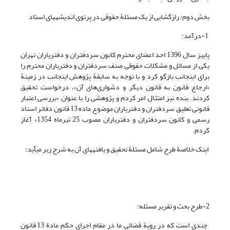
بخش دوم: رازگشایی از یک مسئلۀ حقوقی در پرتوی اندیشه‏های استاد
1-درآمد:
پاییز سال 1396 احد اعضای محترم کانون سردفتران و دفتریاران تهران
یکی از مسائل و مشکلات حقوقی صنف سردفتران و دفتریاران محترم را
برای اینجانب بازگو کرد و با توجه به سابقۀ پژوهش اینجانب در زمینۀ
«ارجاع قانون به قانون دیگر و دشوار‏ی‌های آن»، درخواست تحقیق
کردند. بنده نیز امتثال امر کردم و پژوهشی را با عنوان «بررسی اعتبار
قانونی تعلیق سردفتران و دفتریاران موضوع ماده 13 قانون دفاتر اسناد
رسمی و کانون سردفتران و دفتریاران مصوب 25 تیر‏ماه 1354» آغاز
کردم.
اینک خلاصۀ طرح شامل مسئلۀ تحقیق و یافته‏های آن به شرح زیر می‏آید:
2-طرح بحث و تقریر مسئله:
چندی است که در رویة قضائی ما در مقام اجرای حکم مادة 13 قانون