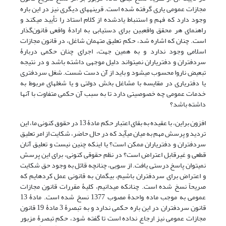
مجازات عمومی یاری گرفته شده است. قرینه‏های دیگری نیز در این باره
وجود دارد که فهم و استنباط یاد‏شده از کلام استاد را تأیید می‏کند و
راهنمای هر محقق واقع‏بین برای دستیابی به ارادۀ واقعی قانون‌گذار
است. چنان که اشاره شد، حکم تعلیق متهمان شاغل، در قانون مجازات
اسلامی وجود ندارد و به همین جهت، اجرای چنان حکمی دربارۀ
سردفتران و دفتریاران نمی‏تواند دلیل موجهی داشته باشد و در نتیجه
تبعیض ناروا محسوب می‏شود و باید از آن دست شست. شغل سردفتری
یا دفتریاری در مقایسه با مشاغل بخش دولتی و یا شغل‏های مربوط به
خدمات عمومی چه خصوصیتی دارد تا به سبب آن حکمی متفاوت با آنها
داشته باشد؟
افزون براین، با عقیده به بقای اعتبار حکم مادۀ 13 در حقوق کنونی ما، این
تردید و پرسش مهم به میان می‏آید که در حال حاضر، شکایت از امر تعلیق
سردفتران و دفتریاران ممکن است؟ یا اینکه چنین نیست و تعلیق آنان
قطعی و غیر‏قابل اعتراض است؟ در نظم حقوقی کنونی، برای این پرسش
نمی‏توان پاسخ درستی یافت. از سویی، چنانچه قائل به وجود حق شکایت
و اعتراض برای سردفتران باشیم، بی‏گمان به قانونی عمل کرده‏ایم که
صریحاً نسخ شده است. چنان‏که می‏دانیم، کلیۀ مقررات قانون مجازات
عمومی به موجب ماده واحدۀ مصوب 1377 نسخ شده است. مادۀ 13
قانون سردفتران در این باره حکمی ندارد و به تبصرۀ 3 مادۀ 19 قانون
مجازات عمومی نیز ارجاع نداده است تا گفته شود، حکم تبصرۀ مزبور