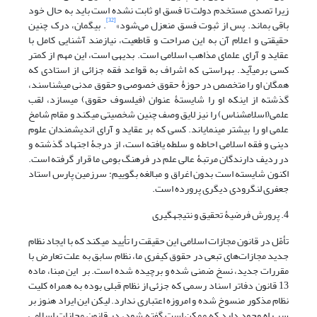
زیرا تصدی مستخدم دولت تا فسق او ثابت نشده است باید به حال خود
[32]
باقی بماند. پس از ثبوت فسق منعزل می‌شود»
. بی‏گمان، درک چنین
حقیقتی و اعلام آن به این صراحت و قاطعیت، نیازمند آشنایی کامل با
عقاید و آرای علمای مذاهب اسلامی است. بدیهی است، این مهم از کمتر
کسی بر‏می‏آید. به‏راستی که اشراف به قواعد فقه جزائی از استادی که
همگان او را متخصص در حوزۀ حقوق خصوصی و حقوق مدنی می‏شناسند،
گذشته از اینکه او را شایستۀ عنوان (فیلسوف حقوق) می‏سازد، لقب
علمی(اسلام‏شناس) را نیز لایق وصف چنین شخصیتی می‏کند و مقام شامخ
علمی او را بیشتر می‏نمایاند. کسی که بر عقاید و آرای اندیشمندان علوم
دینی و فقه اسلامی احاطه و سلطه یافته است، از درجۀ اجتهاد گذشته و
در ردیف دارندگان مرتبۀ عالی علم در فرهنگ بومی ما قرار گرفته است.
اکنون شایسته است بدون اغراق و مبالغه بگوییم: سرزمین پارس استاد
جعفری لنگرودی دیگری پرورده است.
4. پرورش فرضیۀ تحقیق و نتیجه‏گیری
تأمّل در قانون مجازات اسلامی این حقیقت را تأیید می‏کند که با ایجاد نظام
جدید مجازات‌های تبعی در حقوق کیفری ما، نظام سابق به علت تعارض با
مقررات جدید، نسخ ضمنی شده و برچیده شده است. بر این مبنا، ماده
13 قانون دفاتر اسناد رسمی که جزئی از نظام قبلی بوده به همراه کلیت
نظام مذکور منسوخ شده و امروزه اعتباری ندارد. لیکن این ایراد هنوز بر
سر راه وجود دارد که ممکن است گفته شود، در قانون مجازات اسلامی