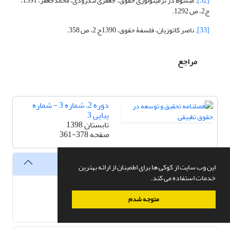
[32]
. مبسوط در ترمینولوژی حقوق، جعفری لنگرودی، محمدجعفر، 1391،
ج2، ص 1292.
[33]
. ناصر کاتوزیان، فلسفۀ حقوق، 1390ج 2، ص 358.
مراجع
دوره 2، شماره 3 - شماره
پیاپی 3
تابستان 1398
صفحه
361-378
فایل ها
این وب سایت از کوکی ها برای اطمینان از ارائه بهترین
خدمات استفاده می کند.
XML
متوجه شدم
اصل مقاله
259.56 K