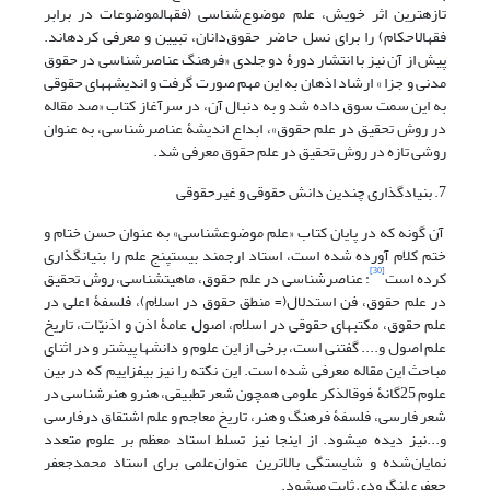
تازه‏ترین اثر خویش، علم موضوع‌شناسی (فقه‏الموضوعات در برابر
فقه‏الاحکام) را برای نسل حاضر حقوق‌دانان، تبیین و معرفی کرده‏اند.
پیش از آن نیز با انتشار دورۀ دو جلدی «فرهنگ عناصر‌شناسی در حقوق
مدنی و جزا » ارشاد اذهان به این مهم صورت گرفت و اندیشه‏های حقوقی
به این سمت سوق داده شد و به دنبال آن، در سرآغاز کتاب «صد مقاله
در روش تحقیق در علم حقوق»، ابداع اندیشۀ عناصر‌شناسی، به عنوان
روشی تازه در روش تحقیق در علم حقوق معرفی شد.
7. بنیاد‏گذاری چندین دانش حقوقی و غیرحقوقی
آن گونه که در پایان کتاب «علم موضوع‏شناسی» به عنوان حسن ختام و
ختم کلام آورده‏ شده است، استاد ارجمند بیست‏پنج علم را بنیان‏گذاری
[30]
کرده است
: عناصر‌شناسی در علم حقوق، ماهیت‏شناسی، روش تحقیق
در علم حقوق، فن استدلال(= منطق حقوق در اسلام)، فلسفۀ اعلی در
علم حقوق، مکتب‏های حقوقی در اسلام، اصول عامۀ اذن و اذنیّات، تاریخ
علم اصول و.... گفتنی است، برخی از این علوم و دانش‏ها پیش‏تر و در اثنای
مباحث این مقاله معرفی شده است. این نکته را نیز بیفزاییم که در بین
علوم 25‏گانۀ فوق‏الذکر علومی هم‏چون شعر تطبیقی، هنرو هنر‏شناسی در
شعر فارسی، فلسفۀ فرهنگ و هنر، تاریخ معاجم و علم اشتقاق درفارسی
و...نیز دیده می‏شود. از اینجا نیز تسلط استاد معظم بر علوم متعدد
نمایان‌شده و شایستگی بالاترین عنوان‌علمی برای استاد محمد‏جعفر
جعفری‌لنگرودی ثابت می‏شود.