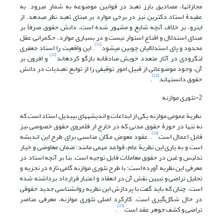
مجازات‏ها، مصادیق بارز تعبد در قوانین موضوعه به شمار می‏رود. به
عقیدۀ استاد دکترین نیز در برخی موارد بر مبنای تعبد نظر می‏دهد. از
این‏رو، بر خلاف آنچه شایع و مشهور شده است، دانش حقوق صرفاً بر
مبنای استدلال و اقناع استوار نیست و در بسیاری موارد، حکمرانی عقل
[11]
محدود و پای استدلالیان چوبین می‏شود
. این واقعیت را استاد جعفری
[12]
لنگرودی در آثار متعدد خویش صادقانه باز‏گو کرده‏اند
و افزون بر
آن، وجود موضوعاتی از قبیل امور توقیفی را از توابع تعبدیات در دانش
[13]
حقوق دانسته‏اند
.
2-تئوری موازنه
نظریة عمومی موازنه یکی از ابداعات و اندیشه‏های بی‏بدیل استاد است که
نه تنها در حوزۀ حقوق مدنی که در خارج از قلمروی حقوق خصوصی نیز
[14]
قابل اعمال است
. عقود معوض مکان مناسبی برای طرح این اندیشه
است و به یاری این نظریۀ عام، قواعد مهمی مانند: ضمان معاوضی و خیار
تدلیس و غبن در حقوق معاملات فابل توجیه است. بنا بر آنچه استاد در
معرفی این نظریه آورده است: با طرح تئوری موازنه گامی تازه در تجزیه و
تحلیل تراضی و تبیین نقش آن در انعقاد و اعتبار قرارداد برداشته شده
است. چنان که باید گفت با پردازش این نظریه روانشناسی جدید حقوقی
در حال شکل‌گیری است. کارکرد اصلی تئوری موازنه، معرفی عناصر
[15]
تراضی و کشف جوهر عقد است
.