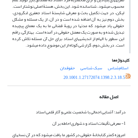
محسوب می‏شود، شناسانده شود. این بخش، هستۀ اصلی نوشتار است.
لیکن، در جهت تکمیل بحث و معرفی شایستۀ استاد جعفری لنگرودی،
بخش دوم نیز به آن اضافه شده است و در آن، از یک مسئله و مشکل
حقوقی یاد می‏شود که مدتها در رویۀ قضائی ما به یک معمای پیچیده
تبدیل شده و به صورت یک معضل حقوقی در آمده است. به‏تازگی، راقم
این سطور با الهام از اندیشه‏های استاد برای حل آن مسئله تلاش کرده
است. در بخش دوم، گزارشی کوتاه از این موضوع داده می‏شود.
کلیدواژه‌ها
اسلام‌شناس
سبک شناسی
حقوقدان
20.1001.1.27172074.1398.2.3.18.5
اصل مقاله
درآمد: آشنایی اجمالی با شخصیت علمی و آثار قلمی استاد
1- معرفی تألیفات استاد و دشواری احاطه بر آن
امروزه کمتر کتابخانۀ حقوقی در کشور ما یافت می‏شود که در آن نسخه‏ای