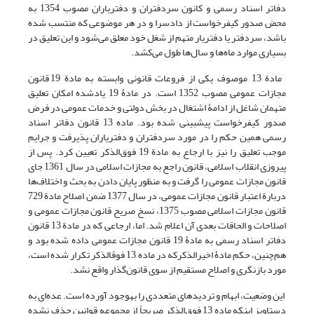
دفاتر اسناد رسمی و کانون سردفتران و دفتریاران مصوب 1354 به
محض صدور کیفرخواست از دادسرا و در هر موضوعی که منتسب شده
باشد، سردفتر یا دفتریار متهم از شغل خود معلق می‌شود و این تعلیق در
بسیاری موارد ماه‌ها و سال‌ها طول می‌کشد.
مادة 13 موصوف یکی از فروعات قانونی وابسته به مادة 19 قانون
مجازات عمومی مصوب 1352 است. در مادۀ 19 یاد‏شده امکان تعلیق
متهمان شاغل از ادامۀ اشتغال در بخش دولتی و خدمات عمومی در فرض
صدور کیفرخواست پیش‏بینی شده بود. ماده 13 قانون دفاتر اسناد
رسمی همین حکم را در مورد سردفتران و دفتریاران پذیرفت و جرایم
موجب تعلیق را نیز با ارجاع به مادة 19 فوق‌الذکر تعیین کرد. پس از
پیروزی انقلاب اسلامی، قانون راجع به مجازات اسلامی در سال 1361 جای
قانون مجازات عمومی را گرفت و به منظور پایان دادن به بحث و اختلاف‌ها
دربارة اعتبار قانون مجازات عمومی، در سال 1377 ضمن اصلاح مادة 729
قانون مجازات اسلامی مصوب 1375، نسخ صریح قانون مجازات عمومی و
اصلاحات و الحاقات بعدی آن اعلام شد. اما، ارجاعی که در مادة 13 قانون
دفاتر اسناد رسمی به مادۀ 19 قانون مجازات عمومی داده شده بود و
هم‌چنین، حکم مادۀ اخیر‏الذکرکه در ماده 13 فوق‏الذکر تکرار شده است،
مورد بازنگری و اصلاح مستقیم از سوی قانون‌گذار واقع نشد.
این وضعیت، ابهام و تردید‌های متعددی را به‏وجود آورده است. عده‌ای به
دستاویز اینکه ماده 13 فوق‌الذکر صریحاً از مجموعه قوانین حذف نشده‌