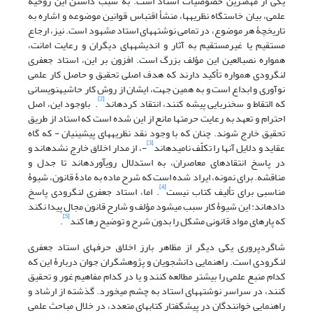
یکی از مهم‏ترین خصوصیات استاد است. به سبب داشتن این روحیۀ
علمی، بیان خاستگاه نظریه‏ها، منشأ اقتباس قوانین موضوعه و اشاره به
تاریخچۀ هر موضوع، در تمامی نوشته‏های استاد مشهود است. نیز، ارجاع
مستقیم یا غیر‏مستقیم به آثار و اندیشه‏های دیگران و رعایت امانت،
همواره نصب‏العین این مؤلف بزرگ است. افزون بر این، استاد جعفری
لنگرودی همواره تأکید دارند که هدف اصلی تحقیق و حاصل کار علمی
نوآوری و ابداع است و به همین جهت، ایشان از روش کار حاشیه‏نویسانی
[2]
که التقاط و سخن‏ربایی پیشه کنند، انتقاد کرده‏اند
. باوجود این، اصل
احترام و تعهد به رعایت حرمت‏ها مانع از این شده است که استاد از طریق
تحقیق خارج شوند. چنان که با وجود نقد نظریه‏های پیشینیان - که گاه
[3]
عقاید و دلایل آنها را تکلّف نامیده‏اند
-، از مدار اخلاق خارج نشده‏اند و
در پاسخ انتقاد‏های معاصران، به استدلال روی‏آورده‏اند تا جدل و
مناقشه. برای نمونه، ایراد شده است که شرح ماده به مادۀ قانون، شیوۀ
[4]
مناسبی برای تألیف کتاب نیست
. اما، استاد جعفری لنگرودی پاسخ
داده‏اند: این شیوۀ کار سبب می‏شود مؤلف و شارح قانون مجال پیدا نکند
[5]
که پاره‏ای مواد قانونی مشکل را بدون شرح و توضیح رها کند
.
شاگرد‏پروری یکی دیگر از مظاهر بارز اخلاق حرفه‏ای استاد جعفری
لنگرودی است. راهنمایی دانشجویان و پژوهشگران جوان دربارۀ این که
کدام منبع علمی را بیشتر مطالعه کنند و یا در کدام مفاهیم غور و تحقیق
کنند، در سراسر نوشته‏های استاد به چشم می‏خورد. گذشته از ارشاد و
راهنمایی خوانندگان در پیشگفتار کتاب‏های متعدد، در خلال مباحث علمی