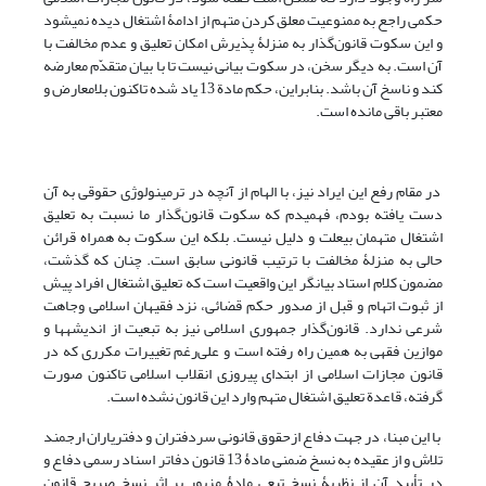
حکمی راجع به ممنوعیت معلق کردن متهم از ادامۀ اشتغال دیده نمی‏شود
و این سکوت قانون‌گذار به منزلۀ پذیرش امکان تعلیق و عدم مخالفت با
آن است. به دیگر سخن، در سکوت بیانی نیست تا با بیان متقدّم معارضه
کند و ناسخ آن باشد. بنابراین، حکم مادة 13 یاد شده تاکنون بلامعارض و
معتبر باقی مانده است.
در مقام رفع این ایراد نیز، با الهام از آنچه در ترمینولوژی حقوقی به آن
دست یافته بودم، فهمیدم که سکوت قانون‌گذار ما نسبت به تعلیق
اشتغال متهمان بی‏علت و دلیل نیست. بلکه این سکوت به همراه قرائن
حالی به منزلۀ مخالفت با ترتیب قانونی سابق است. چنان که گذشت،
مضمون کلام استاد بیانگر این واقعیت است که تعلیق اشتغال افراد پیش
از ثبوت اتهام و قبل از صدور حکم قضائی، نزد فقیهان اسلامی وجاهت
شرعی ندارد. قانون‌گذار جمهوری اسلامی نیز به تبعیت از اندیشه‏ها و
موازین فقهی به همین راه رفته است و علی‌رغم تغییرات مکرری که در
قانون مجازات اسلامی از ابتدای پیروزی انقلاب اسلامی تاکنون صورت
گرفته، قاعدة تعلیق اشتغال متهم وارد این قانون نشده است.
با این مبنا، در جهت دفاع ازحقوق قانونی سردفتران و دفتریاران ارجمند
تلاش و از عقیده به نسخ ضمنی مادۀ 13 قانون دفاتر اسناد رسمی دفاع و
در تأیید آن از نظریۀ نسخ تبعی مادۀ مزبور بر اثر نسخ صریح قانون