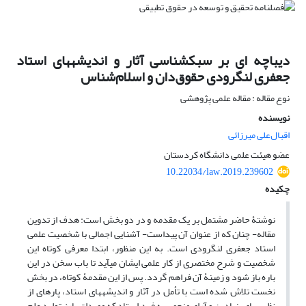
دیباچه ‏ای بر سبک‏شناسی آثار و اندیشه‏های استاد
جعفری لنگرودی حقوق‌دان و اسلام‌شناس
نوع مقاله : مقاله علمی پژوهشی
نویسنده
اقبال‌علی میرزائی
عضو هیئت علمی دانشگاه کردستان
10.22034/law.2019.239602
چکیده
نوشتۀ حاضر مشتمل بر یک مقدمه و در دو بخش است: هدف از تدوین
مقاله- چنان که از عنوان آن پیداست- آشنایی اجمالی با شخصیت علمی
استاد جعفری لنگرودی است. به این منظور، ابتدا معرفی کوتاه این
شخصیت و شرح مختصری از کار علمی ایشان می‏آید تا باب سخن در این
باره باز شود و زمینۀ آن فراهم گردد. پس از این مقدمۀ کوتاه، در بخش
نخست تلاش شده است با تأمل در آثار و اندیشه‏های استاد، پاره‏ای از
نظریه‏های بنیادین و آرای منحصر‏به فرد استاد که مصداق بارز تولید علم