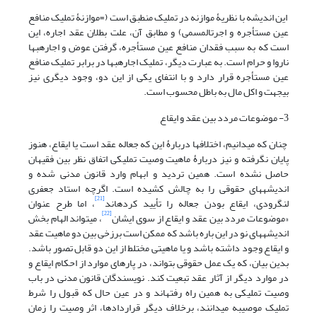
این اندیشه با نظریۀ موازنه در تملیک منطبق است (=موازنۀ تملیک منافع
عین مستأجره و اجرت‎المسمی) و مطابق آن، علت بطلان عقد اجاره، این
است که به سبب فقدان منافع عین مستأجره، گرفتن عوض و اجاره‏بها
ناروا و حرام است. به عبارت دیگر، تملیک اجاره‏بها در برابر تملیک منافع
عین مستأجره قرار دارد و با انتفای یکی از این دو، وجود دیگری نیز
بی‏جهت و اکل مال به باطل محسوب است.
3- موضوعات مردد بین عقد و ایقاع
چنان که می‏دانیم، اختلاف‏ها دربارۀ این که جعاله عقد است یا ایقاع، هنوز
پایان نگرفته و نیز دربارۀ ماهیت وصیت تملیکی اتفاق نظر بین فقیهان
حاصل نشده است. همین تردید و ابهام وارد قانون مدنی شده و
اندیشه‏های حقوقی را به چالش کشیده است. اگرچه استاد جعفری
[21]
لنگرودی، ایقاع بودن جعاله را تأیید کرده‏اند
، اما طرح عنوان
[22]
«موضوعات مردد بین عقد و ایقاع از سوی ایشان
، می‏تواند الهام‏ بخش
اندیشه‏های نو در این باره باشد که ممکن است برزخی بین دو ماهیت عقد
و ایقاع وجود داشته باشد و یا ماهیتی مختلط از این دو ‏قابل تصور باشد.
بدین بیان، که یک عمل حقوقی بتواند، در پاره‏ای موارد از احکام ایقاع و
در موارد دیگر از آثار عقد تبعیت کند. نویسندگان قانون مدنی در باب
وصیت تملیکی به همین راه رفته‏اند و در عین حال که قبول را شرط
تملیک موصی‏به می‏دانند، برخلاف دیگر قرارداد‏ها، اثر وصیت را زمان