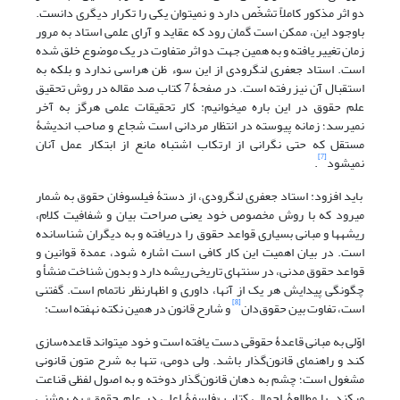
دو اثر مذکور کاملاً تشخّص دارد و نمی‏توان یکی را تکرار دیگری دانست.
باوجود این، ممکن است گمان رود که عقاید و آرای علمی استاد به مرور
زمان تغییر یافته و به همین جهت دو اثر متفاوت در یک موضوع خلق شده
است. استاد جعفری لنگرودی از این سوء ظن هراسی ندارد و بلکه به
استقبال آن نیز رفته است. در صفحۀ 7 کتاب صد مقاله در روش تحقیق
علم حقوق در این باره می‏خوانیم: کار تحقیقات علمی هرگز به آخر
نمی‏رسد؛ زمانه پیوسته در انتظار مردانی است شجاع و صاحب اندیشۀ
مستقل که حتی نگرانی از ارتکاب اشتباه مانع از ابتکار عمل آنان
[7]
نمی‏شود
.
باید افزود: استاد جعفری لنگرودی، از دستۀ فیلسوفان حقوق به شمار
می‏رود که با روش مخصوص خود یعنی صراحت بیان و شفافیت کلام،
ریشه‏ها و مبانی بسیاری قواعد حقوق را دریافته و به دیگران شناسانده‏
است. در بیان اهمیت این کار کافی است اشاره شود، عمدة قوانین و
قواعد حقوق مدنی، در سنت‏های‏ تاریخی ریشه دارد و بدون شناخت منشأ و
چگونگی پیدایش هر یک از آنها، داوری و اظهارنظر ناتمام است. گفتنی
[8]
است، تفاوت بین حقوق‌دان
و شارح قانون در همین نکته نهفته است:
اوّلی به مبانی قاعدۀ حقوقی دست یافته است و خود می‏تواند قاعده‌سازی
کند و راهنمای قانون‌گذار باشد. ولی دومی، تنها به شرح متون قانونی
مشغول است؛ چشم به دهان قانون‌گذار دوخته و به اصول لفظی قناعت
می‏کند. با مطالعۀ اجمالی کتاب «فلسفۀ اعلی در علم حقوق» به روشنی