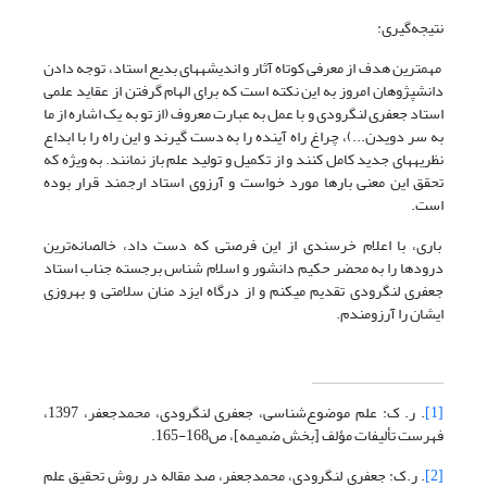
نتیجه‌گیری:
مهم‏ترین هدف از معرفی کوتاه آثار و اندیشه‏های بدیع استاد، توجه دادن
دانش‏پژوهان امروز به این نکته است که برای الهام گرفتن از عقاید علمی
استاد جعفری لنگرودی و با عمل به عبارت معروف (از تو به یک اشاره از ما
به سر دویدن...)، چراغ راه آینده را به دست گیرند و این راه را با ابداع
نظریه‏های جدید کامل کنند و از تکمیل و تولید علم باز نمانند. به ویژه که
تحقق این معنی بارها مورد خواست و آرزوی استاد ارجمند قرار بوده
است.
باری، با اعلام خرسندی از این فرصتی که دست داد، خالصانه‌ترین
درود‏ها را به محضر حکیم دانشور و اسلام شناس برجسته جناب استاد
جعفری لنگرودی تقدیم می‏کنم و از درگاه ایزد منان سلامتی و بهروزی
ایشان را آرزومندم.
[1]
. ر. ک: علم موضوع‌شناسی، جعفری لنگرودی، محمدجعفر، 1397،
فهرست تألیفات مؤلف [بخش ضمیمه]، ص168-165.
[2]
. ر.ک: جعفری لنگرودی، محمدجعفر، صد مقاله در روش تحقیق علم