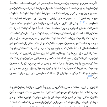
اگرچه شرح و توصیف این نظریه به مثابة بحر در کوزه است اما، خلاصۀ
این نظریه به زبان استاد چنین است: «اصول موازنه در تراضی عاقدین در
عقدی چون بیع از قرار زیر است: الف- موازنۀ تملیک به تملیک (= تملیک
مبیع به ثمن)؛ ب- موازنه در ارزش عوضین؛ ج- موازنۀ تسلیم به
تسلیم...»
[16]
. یکی از نتایج اجرای اصل موازنه در تسلیم، عدم نفوذ
تصرفات من‏علیه‏الخیار در مورد معامله است. همۀ فقها گفته‏اند: تصرفات
مذکور نافذ است. زیرا، مشتری به اقتضای مالکیت خود عمل کرده است.
حال آنکه واقعیت این است که مالکیت مشتری بر مبیع همراه با حق خیار
بایع بوده است و به همین سبب، مالکیت او از ابتدا متزلزل است و هر
لحظه احتمال اعادۀ مالکیت به بایع وجود دارد و تصرفات مشتری نباید
سد راه این حق بایع شود. به‏علاوه، آنان که این حقایق را قبول ندارند، به
این پرسش‏ تاکنون پاسخ نداده‏اند که بر چه مبنایی می‏توان پذیرفت که
مشتری مبیع را به رهن یا اجاره دهد و پس از فسخ بیع، آن را به همین
وضعیت به فروشنده برگرداند؟ آیا چنین وضعیتی حق بایع را محدود و
ضایع نمی‏کند؟ چگونه می‏توان از عدالت معاوضی در این موارد سخن
[17]
گفت
؟
افزون بر این، استاد جعفری لنگرودی بر پایۀ تئوری موازنه به این نتیجه
رسیده‏اند که خیار تدلیس واقعیت ندارد. به همین جهت، نویسندگان
قانون مدنی، به‏تبع فقیهان امامیه، آن را جزو خیارات نیاورده‏اند. و در
نوشته‏های فقهی از حق اختصاص بایع در این باره سخن رفته است. استاد
جعفری لنگرودی در تبیین و توجیه این حق معتقدند: با صدور حکم