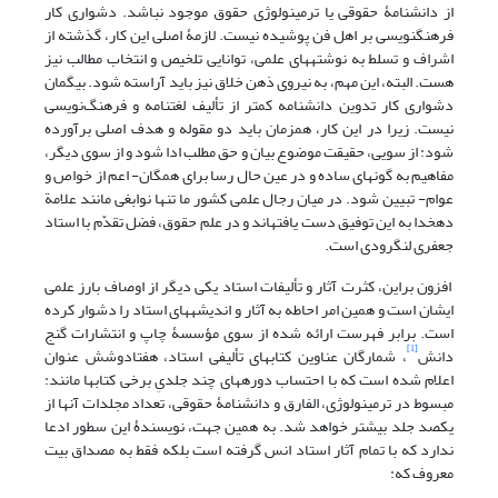
از دانشنامۀ حقوقی یا ترمینولوژی حقوق موجود نباشد. دشواری کار
فرهنگ‏نویسی بر اهل فن پوشیده نیست. لازمۀ اصلی این کار، گذشته از
اشراف و تسلط به نوشته‏های علمی، توانایی تلخیص و انتخاب مطالب نیز
هست. البته، این مهم، به نیروی ذهن خلاق نیز باید آراسته شود. بی‏گمان
دشواری کار تدوین دانشنامه کمتر از تألیف لغت‏نامه و فرهنگ‌نویسی
نیست. زیرا در این کار، هم‏زمان باید دو مقوله و هدف اصلی برآورده
شود: از سویی، حقیقت موضوع بیان و حق مطلب ادا شود و از سوی دیگر،
مفاهیم به گونه‏ای ساده و در عین حال رسا برای همگان- اعم از خواص و
عوام- تبیین شود. در میان رجال علمی کشور ما تنها نوابغی مانند علامة
دهخدا به این توفیق دست یافته‏اند و در علم حقوق، فضل تقدّم با استاد
جعفری لنگرودی است.
افزون براین، کثرت آثار و تألیفات استاد یکی دیگر از اوصاف بارز علمی
ایشان است و همین امر احاطه به آثار و اندیشه‏های استاد را دشوار کرده
است. برابر فهرست ارائه شده از سوی مؤسسۀ چاپ و انتشارات گنج
[1]
دانش
، شمارگان عناوین کتاب‏های تألیفی استاد، هفتاد‏و‏شش عنوان
اعلام شده است که با احتساب دوره‏های چند جلدیِ برخی کتاب‏ها مانند:
مبسوط در ترمینولوژی، الفارق و دانشنامۀ حقوقی، تعداد مجلدات آنها از
یکصد جلد بیشتر خواهد شد. به همین جهت، نویسندۀ این سطور ادعا
ندارد که با تمام آثار استاد انس گرفته است بلکه فقط به مصداق بیت
معروف که: