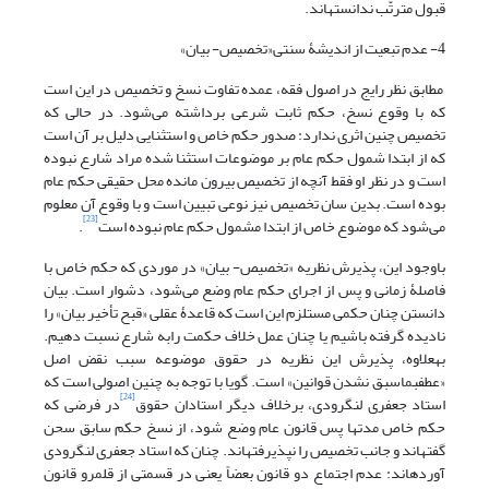
قبول مترتّب ندانسته‏اند.
4- عدم تبعیت از اندیشۀ سنتی«تخصیص- بیان»
مطابق نظر رایج در اصول فقه، عمده تفاوت نسخ و تخصیص در این است
که با وقوع نسخ، حکم ثابت شرعی برداشته می‌­شود. در حالی که
تخصیص چنین اثری ندارد: صدور حکم خاص و استثنایی دلیل بر آن است
که از ابتدا شمول حکم عام بر موضوعات استثنا شده مراد شارع نبوده
است و در نظر او فقط آنچه از تخصیص بیرون مانده محل حقیقی حکم عام
بوده است. بدین سان تخصیص نیز نوعی تبیین است و با وقوع آن معلوم
[23]
می‌شود که موضوع خاص از ابتدا مشمول حکم عام نبوده است
.
باوجود این، پذیرش نظریه «تخصیص- بیان» در موردی که حکم خاص با
فاصلۀ زمانی و پس از اجرای حکم عام وضع می‌­شود، دشوار است. بیان
دانستن چنان حکمی مستلزم این است که قاعدۀ عقلی «قبح تأخیر بیان» را
نادیده گرفته باشیم یا چنان عمل خلاف حکمت رابه شارع نسبت دهیم.
به‏علاوه، پذیرش این نظریه در حقوق موضوعه سبب نقض اصل
«عطف‏بما‏سبق نشدن قوانین» است. گویا با توجه به چنین اصولی است که
[24]
استاد جعفری لنگرودی، برخلاف دیگر استادان حقوق
در فرضی که
حکم خاص مدت‏ها پس قانون عام وضع شود، از نسخ حکم سابق سحن
گفته‏اند و جانب تخصیص را نپذیرفته‏اند. چنان که استاد جعفری لنگرودی
آورده‏اند: عدم اجتماع دو قانون بعضاً یعنی در قسمتی از قلمرو قانون