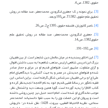
حقوق، 1382، ص 4.
[3]
. برای نمونه ر.ک: جعفری لنگرودی، محمدجعفر، صد مقاله در روش
تحقیق علم حقوق، T1382، ص193 و بعد.
[4]
. ناصر کاتوزیان، فلسفه حقوق، 1395 ج2، ص 26.
[5]
. جعفری لنگرودی، محمدجعفر، صد مقاله در روش تحقیق علم
حقوق1382، ص 14.
[6]
. ص 192-191.
[7]
. این اخلاق پسندیده در میان عالمان دین شایع‏تر است. از بین فقیهان
بزرگ ابن ادریس شافعی (رئیس مذهب شافعیه) به سبب داشتن اقوال
و آرای متفاوت، مشهور است. فتواهای قدیم او در عراق و حجاز صادر
شده و فتواهای جدیدش در مصر و به جهت آشنایی با دیدگاه‏های امام
علی(ع) و برخی فقیهان سرشناس شکل گرفته است. براین اساس، این
فقیه نام‏آور در رسالۀ فقهی قدیم خود به نام (الحجه) تجدید‏نظر کرده و
کتاب (الامّ) را پدید آورده است. گویا همین وسعت دید و اشتمال نظر،
موجب ماندگاری او شده است. امام احمد حنبل نیز چنین روشی داشته
است و پیروان او این خصلت وی را به سبب تقوا دانسته‏اند (محمد‏عمر
سماعی، نظریه الاحتیاط الفقهی، بیروت، 1428؛ نقل شده در: داریوش
مرادی، مفهوم اصل احتیاط، و جایگاه آن در مسئولیت مدنی، پایان‌نامه