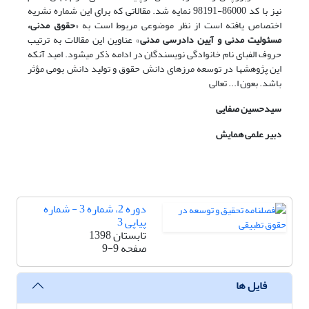
نیز با کد 86000-98191 نمایه شد. مقالاتی که برای این شماره نشریه
اختصاص یافته است از نظر موضوعی مربوط است به «
حقوق مدنی،
مسئولیت مدنی و آیین دادرسی مدنی
» عناوین این مقالات به ترتیب
حروف الفبای نام خانوادگی نویسندگان در ادامه ذکر می­شود. امید آنکه
این پژوهش­ها در توسعه مرزهای دانش حقوق و تولید دانش بومی مؤثر
باشد. بعون ا... تعالی
سیدحسین صفایی
دبیر علمی همایش
دوره 2، شماره 3 - شماره
پیاپی 3
تابستان 1398
صفحه
9-9
فایل ها