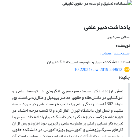
یادداشت دبیر علمی
سخن سردبیر
نویسنده
سیدحسین صفایی
استاد دانشکده حقوق و علوم سیاسی دانشگاه تهران
10.22034/law.2019.239612
چکیده
نقش ارزنده دکتر محمدجعفرجعفری لنگرودی در توسعه علمی و
افق‌گشایی در دانش فقه و حقوق معاصر بی‌بدیل و مثال‌زدنی است. وی
متولد 1302 است. زندگی علمی را با تجربه زیست علمی در حوزه علمیه
مشهد و نسل اول دانشگاه تهران آغاز کرد و تا کسب درجه اجتهاد در
حوزه علمیه و کسب درجه دکتری در دانشگاه تهران ادامه داد. سپس با
تجربه کار قضایی و ثبتی بر منظومه علمی و تجربی خود افزود و پس از آن
کارهای سترگ پژوهشی و آموزشی و بویژه آموزش در دانشکده حقوق
و علوم سیاسی دانشگاه تهران را به انجام رساند و مقام ریاست آن