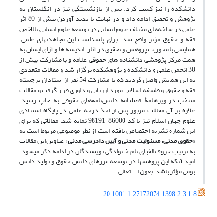
دانشکده را نیز کسب کرد. پس از بازنشستگی نیز در انگلستان به
پژوهش و تحقیق ادامه داد و در نهایت با پدید آوردن بیش از 80 اثر
علمی در شاخه‌های مختلف علوم انسانی در توسعه علوم انسانی بالاخص
فقه و حقوق مؤثر واقع شد. برای پاسداشت این مجاهدت­های علمی،
همایشی با محوریت پژوهش و تحقیق در آثار، اندیشه ها و آرای ایشان به
همت مرکز پژوهشی دانشنامه های حقوقی علامه و با مشارکت بیش از
30 انجمن علمی و دانشکده و پژوهشکده برگزار شد و مقالات متعددی
به این همایش واصل گردید که با مشارکت 54 نفر از استادان برجسته
فقه و حقوق و فلسفه اسلامی مورد ارزیابی و داوری قرار گرفت و مقالات
منتخب در ویژه‌نامۀ فصلنامه دانش‌نامه‌های حقوقی به چاپ رسید.
علاوه بر آن مقالات مزبور پس از اخذ درجه علمی در پایگاه استنادی
علوم جهان اسلام نیز با کد 86000-98191 نمایه شد. مقالاتی که برای
این شماره نشریه اختصاص یافته است از نظر موضوعی مربوط است به
«
حقوق مدنی، مسئولیت مدنی و آیین دادرسی مدنی
» عناوین این مقالات
به ترتیب حروف الفبای نام خانوادگی نویسندگان در ادامه ذکر می­شود.
امید آنکه این پژوهش­ها در توسعه مرزهای دانش حقوق و تولید دانش
بومی مؤثر باشد. بعون ا... تعالی
20.1001.1.27172074.1398.2.3.1.8