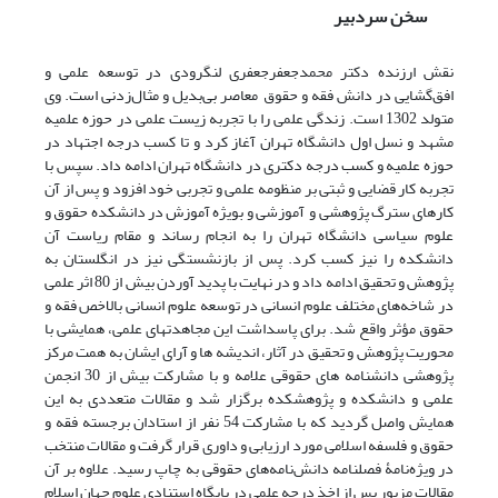
سخن سردبیر
نقش ارزنده دکتر محمدجعفرجعفری لنگرودی در توسعه علمی و
افق‌گشایی در دانش فقه و حقوق معاصر بی‌بدیل و مثال‌زدنی است. وی
متولد 1302 است. زندگی علمی را با تجربه زیست علمی در حوزه علمیه
مشهد و نسل اول دانشگاه تهران آغاز کرد و تا کسب درجه اجتهاد در
حوزه علمیه و کسب درجه دکتری در دانشگاه تهران ادامه داد. سپس با
تجربه کار قضایی و ثبتی بر منظومه علمی و تجربی خود افزود و پس از آن
کارهای سترگ پژوهشی و آموزشی و بویژه آموزش در دانشکده حقوق و
علوم سیاسی دانشگاه تهران را به انجام رساند و مقام ریاست آن
دانشکده را نیز کسب کرد. پس از بازنشستگی نیز در انگلستان به
پژوهش و تحقیق ادامه داد و در نهایت با پدید آوردن بیش از 80 اثر علمی
در شاخه‌های مختلف علوم انسانی در توسعه علوم انسانی بالاخص فقه و
حقوق مؤثر واقع شد. برای پاسداشت این مجاهدت­های علمی، همایشی با
محوریت پژوهش و تحقیق در آثار، اندیشه ها و آرای ایشان به همت مرکز
پژوهشی دانشنامه های حقوقی علامه و با مشارکت بیش از 30 انجمن
علمی و دانشکده و پژوهشکده برگزار شد و مقالات متعددی به این
همایش واصل گردید که با مشارکت 54 نفر از استادان برجسته فقه و
حقوق و فلسفه اسلامی مورد ارزیابی و داوری قرار گرفت و مقالات منتخب
در ویژه‌نامۀ فصلنامه دانش‌نامه‌های حقوقی به چاپ رسید. علاوه بر آن
مقالات مزبور پس از اخذ درجه علمی در پایگاه استنادی علوم جهان اسلام