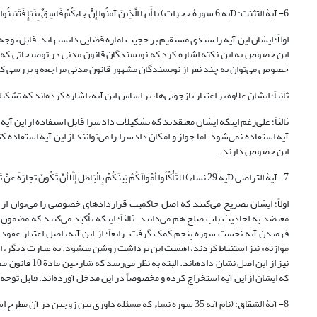
6- آیۀ التثبّت: (آیه 6 سورۀ حجرات) یا أَیهَا الَّذِینَ آمَنُوا إِنْ جَاءَکُمْ فَاسِقٌ بِنَبَإٍ فَتَبَینُوا
اولاً؛ ایشان این آیه را سندی مستقیم بر حجیت اماره قضایی دانسته­اند. قابل توجه 
خصوص می‌توان به چند نفر از نویسندگان مشهور قانون مدنی مراجعه و بررسی کرد که
ثانیاً؛ ایشان علاوه بر اعتبار بازجویی‌ها، بر اساس این آیه، اشاره کرده‌اند که ت
ثالثاً؛ علی‌رغم اینکه ایشان معتقدند که تشکیلات دادسرا قابل استفاده از این آیه ا
آیه استفاده نمی‌شود. اما جواز و امکان دادسرا را می‌توانند از این آیه استفاده
این خصوص دارند.
7- آیۀ التراضی (آیه 29 نساء) لَا تَأْکُلُوا أَمْوَالَکُمْ بَینَکُمْ بِالْبَاطِلِ إِلَّا أَنْ تَکُونَ تِجَارَةً عَنْ تَرَاضٍ مِنْکُمْ
اولاً؛ ایشان تصریح می‌کنند که اصل حاکمیت قراردادهای خصوصی را می‌توان از ا
معتضد به احادیث باب صلح هم می‌دانند. ثالثاً؛ اینکه تأکید می‌کنند که مضمون 
فهمیدن آیه نخست سوره پنجم کمک گرفت. رابعاً؛ از این آیه، اصل اعتبار عقود را 
موازنه» نیز استنباط کردند، اهمیت این برداشت روشن می­شود. به عبارت دیگر، ایشا
نیز از این اصل
که ایشان از این آیه استخراج کرده و مخصوصاً در این مدخل آورده‌اند، قابل توجه 
8- آیۀ الشقاق: (نام آیه 35 سوره نساء که مسئلة داوری بین زوجین در آن مطرح است) وَإِنْ خِفْتُمْ شِقَاقَ بَینِهِمَا فَابْعَثُوا حَکَمًا مِنْ أَهْلِهِ وَحَکَمًا مِنْ أَهْلِهَا