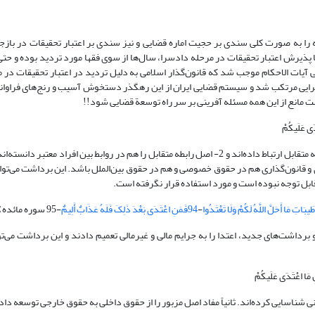
ه را به صورت کلی سندی بر حجیت اماره قضایی و نیز سندی بر اعتبار تحقیقات در بازج
ی در ماده 1324قانون مدنی آمده است، اما پذیرش اعتبار تحقیقات در مرحله دادسرا، سال‌ها از سوی فقها مورد تردید بود
ی آیات الاحکام موجب شد که قانون‌گذار اسلامی به دلیل تردید در اعتبار تحقیقات در 
سرایی مرتکب شد و سیستم قضایی ایران از این رهگذر دستخوش آسیب و رنج‌های فراوا
نست مانع از این همه مسئله آفرینی بر سر راه توسعة قضایی شود!!
1- وجه نوآوری و برداشت از این آیه، آن است که ایشان مفاد آیه را به اصل معامله متقابل ارتباط داده‌اند و 2- اصل رابطه متقابل را هم در روابط بین ا
ری و قانون‌گذاری هم در حقوق خصوصی و هم در حقوق بین‌الملل باشد. این برداشت می‌توا
 قابل توجه نبوده است و مورد استفاده قرار نگرفته است.
طَیبَاتِ مَا أَحَلَّ اللَّهُ لَکُمْ وَلَا تَعْتَدُوا
-
94فَمَنِ اعْتَدَى بَعْدَ ذَلِکَ فَلَهُ عَذَابٌ أَلِیمٌ
-95 سوره مائده)
داشت‌های جدید، اعتدا را به جرایم مالی و غیرمالی تعمیم دادند و این برداشت می‌تو
شناسایی کرده‌اند. ثانیاً مفاد اصل مزبور را از حقوق داخلی به حقوق خارجی توسعه داده