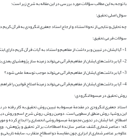
با توجه به این مطالب سؤالات مورد بررسی در این مقاله به شرح زیر است:
سوال اصلی تحقیق:
چه تحلیل و نتایجی از نحوة استناد و ارجاع استاد جعفری لنگرودی به قرآن کریم
سوالات فرعی تحقیق:
1- آیا ایشان در تبیین و برداشت از مفاهیم و استناد به آیات قرآن کریم دارای ابتکار و نوآوری هستند؟
2- آیا برداشت‌های ایشان از مفاهیم قرآنی می‌تواند زمینه ساز پژوهشهای بعدی باشد؟
3- آیا برداشت‌های ایشان از مفاهیم قرآنی می‌تواند موجب توسعة علمی شود؟
4- آیا برداشت‌های ایشان از مفاهیم قرآنی می‌تواند زمینة اصلاح قوانین را فراهم کند؟
روش تحقیق در مبسوط لنگرودی:
استاد جعفری لنگرودی در مقدمة مبسوط به تبیین روش تحقیق به کار رفته در نگ
این روشها، روش منطق ارسطویی است. دومین روش، روش شرح اسم و روش دیگر، اح
اصطلاح. اما ایشان در تدوین مجموعة مبسوط روشی انحصاری را ابداع کرده و مو
که: «عناصرشماری کشف عناصر سازندة اصطلاحات بر اثر تحقیق و پژوهش». وی ا
علاوه بر عناصرشماری از ابزاری چون مقایسة دو اصطلاح متقارب، سابقه تاریخی و..