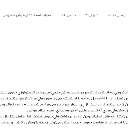
ارسال مقاله
داوران
تماس با ما
ضوابط استفاده از هوش مصنوعی
ی لنگرودی به آیات قرآن کریم در مجموعة پنج جلدی مبسوط در ترمینولوژی حقوق است
لنگرودی در این مجموعه، تعداد 15165 مدخل را ذکر و تعریف کرده است. از این تعداد، در 441 مدخل به آیه یا آیات مشخصی از سوره‌های قرآن کر
حاضر، هر یک از مدخلهایی که استاد در تعریف و توضیح آنها به آیه یا آیاتی از قران کریم استناد کر
ین ایشان به قابل استناد بودن آیه در برداشت‌های حقوقی نیست. اما حداقل نشان از جر
ی یا آیه قرآنی با مفاهیم حقوقی جدید است و می‌تواند زمینة پژوهش و تحلیل و مطالعه 