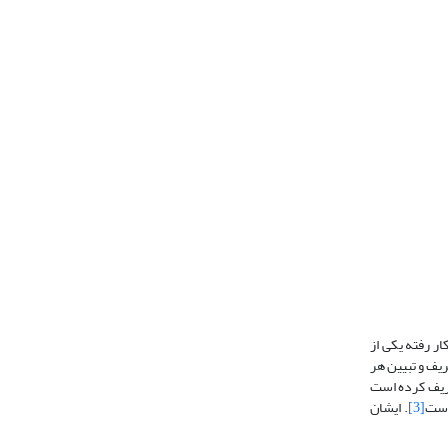
ر رفته یکی از
یف و تبیین هر
عریف کرده است
است
[3]
. ایشان