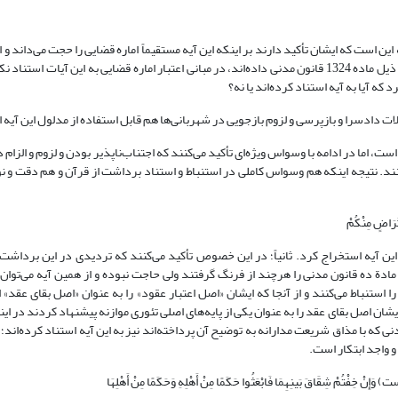
این است که ایشان تأکید دارند بر اینکه این آیه مستقیماً اماره قضایی را حجت می‌داند و ال
این خصوص به این نکته اشاره کرد که نویسندگان قانون مدنی در توضیحاتی که ذیل ماده 1324 قانون مدنی داده‌اند، در مبانی اعتبار اماره قضایی به این 
 آیا به آیه استناد کرده‌اند یا نه؟
شکیلات دادسرا و بازپرسی و لزوم بازجویی در شهربانی‌ها هم قابل استفاده از مدلول این آیه
ست، اما در ادامه با وسواس ویژه‌ای تأکید می‌کنند که اجتناب‌ناپذیر بودن و لزوم و الزام د
 کنند. نتیجه اینکه هم وسواس کاملی در استنباط و استناد برداشت از قرآن و هم دقت و نو
ین آیه استخراج کرد. ثانیاً؛ در این خصوص تأکید می‌کنند که تردیدی در این برداشت ن
مادة ده قانون مدنی را هرچند از فرنگ گرفتند ولی حاجت نبوده و از همین آیه می‌توان 
استنباط می‌کنند و از آنجا که ایشان «اصل اعتبار عقود» را به عنوان «اصل بقای عقد» ا
ن اصل بقای عقد را به عنوان یکی از پایه‌های اصلی تئوری موازنه پیشنهاد کردند در اینج
 نشان داده­اند. البته به نظر می‌رسد که شارحین مادة 10 قانون مدنی که با مذاق شریعت مدارانه به توضیح آن پرداخته‌اند نیز به این آیه استناد کر
و واجد ابتکار است.