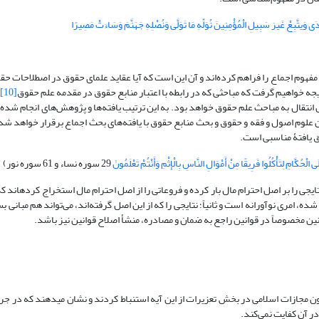
ى وَیتَّبِعْ غَیرَ سَبِیلِ الْمُؤْمِنِینَ نُوَلِّهِ مَا تَوَلَّى وَنُصْلِهِ جَهَنَّمَ وَسَاءَتْ مَصِیرًا
ی مفهوم اجماع را فراهم کرده‌اند و آن این است که آیا عقاید علمای حقوق در اصطلاحات ح
ه خواهیم گرفت که مباحثی که در رابطه با اعتبار منابع حقوق در مقدمه علم حقوق
[10]
قابل انتقال به مباحث علم حقوق خواهد بود. به این ترتیب یافته‌ها و پژوهش‌های انجام شد
ین علوم اصول و فقه و حقوق و بحث منابع حقوق با یافته‌های بحث اجماع برقرار خواهد ش
ق یافتۀ مناسبی است.
ِلَى الْحُکَّامِ لِتَأْکُلُوا فَرِیقًا مِنْ أَمْوَالِ النَّاسِ بِالْإِثْمِ وَأَنْتُمْ تَعْلَمُونَ
29 سوره نساء و 61 سوره نور)
یجی را بر اصل احترام مال بار کرده و فروعاتی را از اصل احترام مال استخراج کرده­اند ک
، امری نوآورانه است و ثانیاً؛ نتایجی را که از این اصل گرفته‌اند، می‌تواند هم مبانی بس
ین مخصوصاً در قوانین راجع به ضمان و مصادره، منشأ اصلاح قوانین نیز باشد.
ول: ایشان فرضی را در رابطه با معاملة مال مسروقه، موضوع ماده 662 قانون مجازات اسلامی در بخش تعزیرات از این آیه استنباط کردند و نشان می­دهند
ر آن کفایت نمی‌کند.