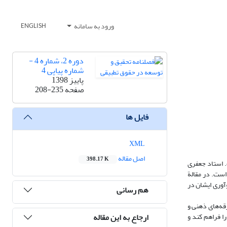
ورود به سامانه
ENGLISH
دوره 2، شماره 4 -
شماره پیاپی 4
پاییز 1398
صفحه
208-235
فایل ها
XML
اصل مقاله
398.17 K
. استاد جعفری
یم استناد کرده است. در مقالة
ده است، از چهار منظر مورد بررسی قرار می‌گیرند: 1- وجه خلاقانه و نوآوری ایشان در
هم رسانی
قه‌های ذهنی و
ارجاع به این مقاله
را فراهم کند و