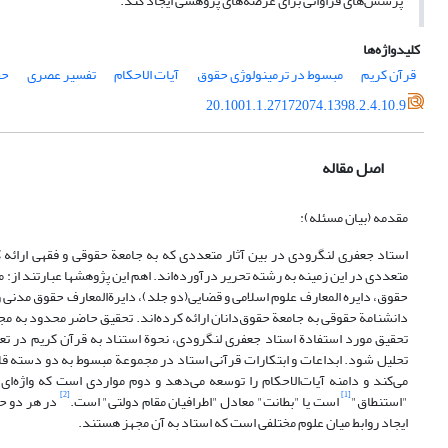
پرسش‌های فراوانی برای عرصه‌های پژوهشی ایجاد کند.
کلیدواژه‌ها
قرآن کریم
مبسوط در ترمینولوژی حقوق
آیات الاحکام
تفسیر عصری
حق
20.1001.1.27172074.1398.2.4.10.9
اصل مقاله
مقدمه (بیان مسئله):
استاد جعفری لنگرودی در بین آثار متعددی که به جامعة حقوقی و فقهی ارائه کرد
متعددی در این زمینه به رشته تحریر درآورده‌اند. اهم این پژوهشها عبارتند از
دانشنامة حقوقی به جامعة حقوق‌دانان ارائه کرده‌اند. تحقیق حاضر محدود به
تحقیق مورد استفادة استاد جعفری لنگرودی، نحوة استناد به قرآن کریم در ت
تحلیل شود. ابداعات و ابتکارات قرآنی استاد در مجموعة مبسوط به دو دسته ق
می‌کند و دامنه آیات‌الاحکام را توسعه می‌دهد و دوم مواردی است که واژه‌ای 
[2]
[1]
"استنطاق"
است یا "بطانت" معادل "اطرافیان مقام دولتی" است.
در هر دو حا
ایجاد روابط میان علوم مختلفی است که استاد به آن مجهز هستند.