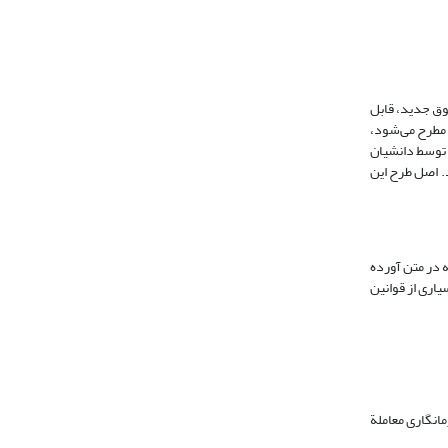
قوق جدید، قابل
مطرح می‌شود،
ه توسط دانشیان
د. اصل طرح این
ه در متن آورده
یاری از قوانین
 که در جرم­انگاری معاملة