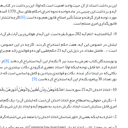
این برداشت استاد از آن جهت واجد اهمیت است که اولاً؛ این برداشت در کتاب‌های
آیه و برداشت این چنینی در ماده واحده نحوه اجرای احکام طلاق سال 1370 آمده است.
مورد توجه قرار گرفته و منشأ تأثیر اصلاح قانون هم بوده است.
[6]
اگرچه انتشار ا
قانون‌گذاری امری مسلم است.
9- آیۀ المداینه: (نام آیه 282 سورۀ بقره است. این آیه از طولانی‌ترین آیات قرآن است) یا أَیهَا الَّذِینَ آمَنُوا إِذَا تَدَاینْتُمْ بِدَینٍ إِلَى أَجَلٍ مُسَمًّى فَاکْتُبُوهُ
ایشان در خصوص این آیه، هفت حکم استخراج کردند. اگرچه در این خصوص بعضی
است: «...فاضل مقداد در ذیل این آیه 21 حکم فقهی آورده و فوائدی زائد هم برای آن مذکور دانسته است. از جمله آن احکام اباحۀ معامله است..»
و نویسندگان کتاب تعرض به سند نیز 9 نکته از این آیه استخراج کرده‌اند.
[8]
از 
نکاتی که در اینجا ذکر شده، نکات و قواعدی بنیادین و کامل و اساسی است که خ
نور تعداد 30 پیام و نکته از این آیه استخراج کرده‌است.
[9]
10- اتخاذ اخدان (آیه 25 سوره نساء) فَانْکِحُوهُنَّ بِإِذْنِ أَهْلِهِنَّ وَآتُوهُنَّ أُجُورَهُنَّ بِالْمَعْرُوفِ مُحْصَنَاتٍ غَیرَ مُسَافِحَاتٍ وَلَا مُتَّخِذَاتِ أَخْدَانٍ
1- نگرش حقوقی به اصطلاح منع اتخاذ اخدان آن است که ایشان آن را «یک گام اصلا
امری قابل ستایش است» ایجاد نگرش جدید به مفهوم آیه و ایجاد بار ارزشی و ن
2- اشاره به اینکه بعضی از خاورشناسان اتخاذ اخدان را با متعه شرعی اشتباه گرفته‌اند، وجه دیگر توسعه علمی ایشان است.
3- تعریف معادل لاتین اتخاذ اخدان (Common law marriage) از وجوه نوآوری ایشان در مفهوم‌شناسی است.