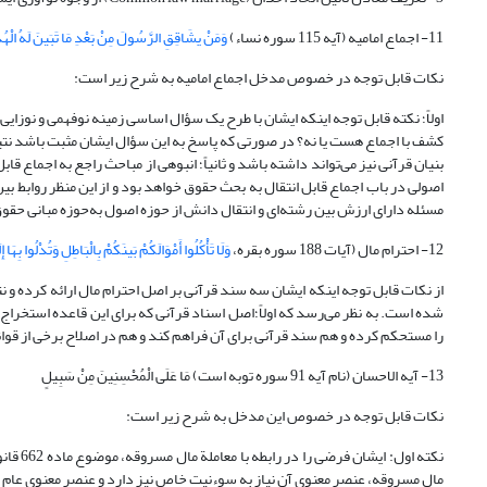
11- اجماع امامیه (آیه 115 سوره نساء)
وَمَنْ یشَاقِقِ الرَّسُولَ مِنْ بَعْدِ مَا تَبَینَ لَهُ الْهُدَ
نکات قابل توجه در خصوص مدخل اجماع امامیه به شرح زیر است:
اولاً؛ نکته قابل توجه اینکه ایشان با طرح یک سؤال اساسی زمینه نوفهمی و نوزای
کشف با اجماع هست یا نه؟ در صورتی که پاسخ به این سؤال ایشان مثبت باشد نتیج
بنیان قرآنی نیز می‌تواند داشته باشد و ثانیاً؛ انبوهی از مباحث راجع به اجماع 
اصولی در باب اجماع قابل انتقال به بحث حقوق خواهد بود و از این منظر روابط ب
مسئله دارای ارزش بین رشته‌ای و انتقال دانش از حوزه اصول به‌حوزه مبانی حقو
12- احترام مال (آیات 188 سوره بقره،
وَلَا تَأْکُلُوا أَمْوَالَکُمْ بَینَکُمْ بِالْبَاطِلِ وَتُدْلُوا بِهَا إ
از نکات قابل توجه اینکه ایشان سه سند قرآنی بر اصل احترام مال ارائه کرده و نتا
شده است. به نظر می‌رسد که اولاً؛اصل اسناد قرآنی که برای این قاعده استخراج شده
را مستحکم کرده و هم سند قرآنی برای آن فراهم کند و هم در اصلاح برخی از قوان
13- آیه الاحسان (نام آیه 91 سوره توبه است) مَا عَلَى الْمُحْسِنِینَ مِنْ سَبِیلٍ
نکات قابل توجه در خصوص این مدخل به شرح زیر است:
نکته ا
مال مسروقه، عنصر معنوی آن نیاز به سوءنیت خاص نیز دارد و عنصر معنوی عام د