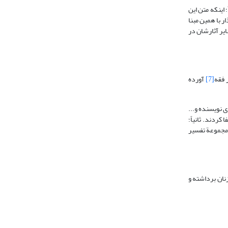
 اینکه متن این
ر با همین مبنا
ایر آثارشان در
 فقه
[7]
آورده
 نویسنده و...
یشتری در سایر آثارشان از همین آیه استخراج کرده‌اند و در اینجا به دلیل اختصار به ذکر 7 نکته اکتفا کردند. ثانیاً؛
 مجموعة تفسیر
زنان برداشته و