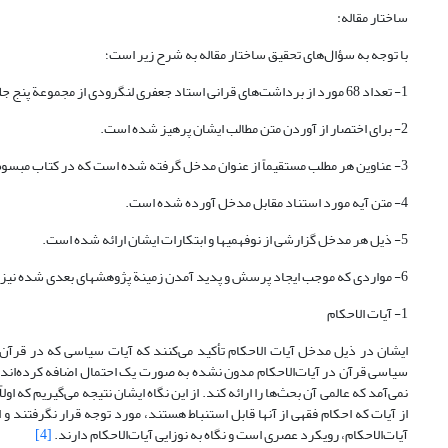
ساختار مقاله:
با توجه به سؤال‌های تحقیق ساختار مقاله به شرح زیر است؛
1- تعداد 68 مورد از برداشت‌های قرانی استاد جعفری لنگرودی از مجموعة پنج جلدی مبسوط در ترمینولوژی حقوق در اینجا بررسی و تحلیل شده است.
2- برای اختصار از آوردن متن مطالب ایشان پرهیز شده است.
3- عناوین هر مطلب مستقیماً از عنوان مدخل گرفته شده است که در کتاب مبسوط آمده است. مگر موارد خاص و محدود که اقتضای مطلب بوده است.
4- متن آیه مورد استناد مقابل مدخل آورده شده است.
5- ذیل هر مدخل گزارشی از نوفهمی­ها و ابتکارات ایشان ارائه شده است.
6- مواردی که موجب ایجاد پرسش و پدید آمدن زمینة پژوهش­های بعدی شده نیز یادآوری شده است.
1- آیات الاحکام
ایشان در ذیل مدخل آیات الاحکام تأکید می‌کنند که آیات سیاسی که در قرآن کری
سیاسی قرآن در آیات‌الاحکام مدون نشده به صورت یک احتمال اضافه کرده‌اند 
نمی‌آمد که عالمی آن بحث‌ها را ارائه کند. از این نگاه ایشان نتیجه می‌گیریم که او
از آیات که احکام فقهی از آنها قابل استنباط هستند، مورد توجه قرار نگرفتند و 
آیات‌الاحکام، رویکرد عصری است و نگاه به نوزایی آیات‌الاحکام دارند.
[4]