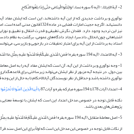
2- آیۀ الاِبتِلاء: (آیه 6 سوره نساء) وَابْتَلُوا الْیتَامَى حَتَّى إِذَا بَلَغُوا النِّکَاح
نوآوری و برداشت جدیدی که از این آیه داشته‌اند، این است که ایشان مفاد آی
دانسته­اند. اگرچه حجیت امارات قضای
نیز این تردید وجود دارد. فقدان نگرش تطبیقی و قدرت انتقال و تطبیق و نوزای
اشتباهاتی چون انحلال دادسرا، ایجاد دادگاه‌های عمومی، برگشت به نظام داد
استاد به برداشت از این آیه برای اعتبار تحقیقات در بازجویی و بازپرسی، می‌توا
3- آیه الاعتداء (آیه 194 سوره بقره) فَمَنِ اعْتَدَى عَلَیکُمْ فَاعْتَدُوا عَلَیهِ بِمِثْلِ مَا اعْتَدَى عَلَیکُمْ
بین دول. در نتیجه آیه مزبور از نظر ایشان می‌تواند زیرساختی برای قاعده­گذا
نوآوری داشته باشد و حداقل از نظر نویسندگان آیات­الاحکام تا به حال از این وجه
4- اعتداء(آیات 178تا 194سوره مبارکه بقره و آیات87
یا أَیهَا الَّذِینَ آمَنُوا لَا تُحَرِّمُوا 
نکته قابل توجه در خصوص مدخل اعتداء این است که ایشان با توسعة معنایی و بر
پژوهش‌های بعدی باشد.
5- اصل معاملة متقابل (آیه 194 سوره بقره) فَمَنِ اعْتَدَى عَلَیکُمْ فَاعْتَدُوا عَلَیهِ بِمِثْلِ مَا اعْتَدَى عَلَیکُمْ
از نکات قابل توجه در خصوص این مدخل این است که اولاً برای این اصل سند قرآنی 