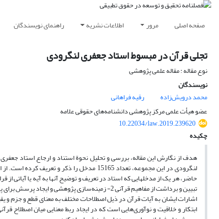
صفحه اصلی
مرور
اطلاعات نشریه
راهنمای نویسندگان
تجلی قرآن در مبسوط استاد جعفری لنگرودی
نوع مقاله : مقاله علمی پژوهشی
نویسندگان
محمد درویش‌زاده
رقیه فراهانی
عضو هیأت علمی مرکز پژوهشی دانشنامه‌های حقوقی علامه
10.22034/law.2019.239620
چکیده
هدف از نگارش این مقاله، بررسی و تحلیل نحوة استناد و ارجاع استاد جعفر
تبیین و برداشت از مفاهیم قرآنی 2- زمینه‌سازی پژوهشی و ایجاد پرسش برای پژوهش‌های بعدی 3- توسعه علمی 4- فراهم‌سازی زمینة اصلاح قوانین.
اشارات ایشان به آیات قرآن در ذیل اصطلاحات مختلف به معنای قطع و جزم و یق
ابتکار و خلاقیت و نوآوری‌هایی است که در ایجاد ربط معنایی میان اصطلاح قرآن