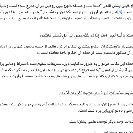
 قبلی ایشان ظاهراً آمده است و مسئله داوری بین زوجین در آن مطرح شده است و ثانیاً؛
[5]
این مطلب از آن جهت مهم است که این برداشت از آیه در نهایت توسط قانون‌گذا
ین برداشت در المبسوط متأخر بر تصویب آن قانون است اما تأثیر اندیشه‌های استاد در س
 از پژوهشگران احکام بیشتری استخراج کرده­اند. از جمله محمود شهابی در ادوار
جملة این نکات، می‌توان به ضرورت کتابت دین، تشریفات تنظیم سند، اشتراط اوصافی برای
اشاره کرد. اما قابل توجه اینکه اولاً؛ استاد جعفری لنگرودی نکات ب
ود می‌تواند دارای نکات زیرمجموعه‌ای و زیرشاخه‌ای متعدد باشد. مفسر قرآن کریم، در
حی در ترفیع زنان» می‌داند و نتیجه می­گیرد که اسلام «گامی قاطع در راه کرامت و عفت‌
گرشی وجه نوآوری این برداشت است.