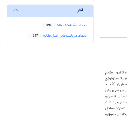
آمار
تعداد مشاهده مقاله
996
تعداد دریافت فایل اصل مقاله
297
 تاکنون منابع
ق، ترمینولوژی
حقوق، دایره المعارف علوم اسلامی و قضایی(دو جلد)، دایرةالمعارف حقوق مدنی و تجارت (دو جلد) و نهایتاً مجموعه پنج جلدی مبسوط در ترمینولوژی حقوق. ایشان تاکنون بیش از 20 جلد
ضمن بررسی روش
سایی، تبیین و
ای خاص برداشت
"تبیّن" معادل
ی دانش حقوق و