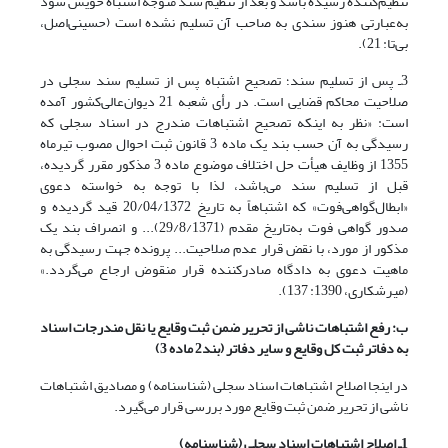
تنظیم‌کننده رسیده باشد و بعد از تنظیم سند متوجه اشتباه خویش شود
به‌عبارتی هنوز سندی به صاحب آن تسلیم نشده است (حسینی‌اصل،
بی‌تا: 21).
3ـ پس از تسلیم سند؛ تصحیح اشتباه پس از تسلیم سند سجلی در
صلاحیت محاکم قضایی است. در رأی شعبه 21 دیوان‌عالی‌کشور آمده
است: «نظر به اینکه تصحیح اشتباهات مندرج در اسناد سجلی که
رسیدگی به آن حسب بند یک ماده 3 قانون ثبت احوال مصوب تیرماه
1355 از وظایف هیأت حل اختلاف موضوع ماده 3 مذکور مقرر گردیده،
قبل از تسلیم سند می‌باشد، لذا با توجه به خواسته دعوی
«ابطال‌گواهی‌فوت» که اشتباهاً به تاریخ 20/04/1372 قید گردیده و
صدور گواهی فوت به‌تاریخ مقدم (29/8/1371)... و انصراف بند یک
مذکور از مورد، با نقض قرار عدم صلاحیت... پرونده جهت رسیدگی به
ماهیت دعوی به دادگاه صادرکننده قرار منقوض ارجاع می‌گردد.»
(میرشکاری، 1390: 137).
ب: رفع اشتباهات ناشی از تحریر ضمن ثبت وقایع یا نقل مندرجات اسناد
به دفاتر ثبت کل وقایع و سایر دفاتر (بند2 ماده 3)
در اینجا اصلاح اشتباهات اسناد سجلی (شناسنامه) و مصادیق اشتباهات
ناشی از تحریر ضمن ثبت وقایع مورد بررسی قرار می‌گیرد.
1ـ اصلاح اشتباهات اسناد سجلی (شناسنامه)