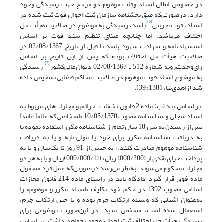
در خصوص ابطال اسناد وفات موهوم دو مرجع جهت رسیدگی وجود
دارد. درصورتی‌که طبق بخشنامه سازمان ثبت احوال فوت ثبت شده در
[6]
اسناد، فوت ضربتی
باشد، رسیدگی به موضوع در صلاحیت هیأت حل
اختلاف می‌باشد. اما چنانچه مبنای تنظیم سند فوت بر اساس
استشهادنامه و شهادت شهود باشد تا قبل از تاریخ 02/08/1367 در
صلاحیت هیأت حل اختلاف بوده که پس از این تاریخ بر اساس
[7]
رای‌وحدت‌رویه شماره 512 ـ 02/08/1367 دیوان‌عالی‌کشور
رسیدگی
به موضوع اسناد فوت موهوم در صلاحیت محاکم قضایی تشخیص داده
شد (زاهدی‌نیا، 1381: 39).
بر اساس بند (ب) ماده 2 قانون تخلفات، جرائم و مجازات‌های مربوط به
اسناد سجلی و شناسنامه مصوب 10/05/1370 «اشخاصی که عالماً عامداً
پس از رسیدن به سن 18 سال تمام از شناسنامه مکرر استفاده نموده یا
به دریافت شناسنامه مکرر برای خود یا مولی‌علیه و یا به دریافت
شناسنامه موهوم مبادرت کنند.» به حبس از 91 روز تا یک‌سال و یا به
پرداخت جزای نقدی از (000/200) ریال تا (000/000/1)ریال و یا به هر دو
مجازات محکوم می‌شوند. به‌نظر می‌رسد درصورتی‌که عمل فرد مشمول
ماده فوق قرار گیرد دادگاه باید در راستای ماده 214 قانون مجازات
اسلامی مصوب 1392 در حکم خود تکلیف «اسناد مکرر و موهوم» را
به‌عنوان اشیایی که وسیله ارتکاب جرم بوده و یا حین ارتکاب جرم،
استعمال شده است، مشخص نماید. در این‌صورت موضوعی برای
رسیدگی هیأت حل اختلاف ثبت احوال وجود نخواهد داشت. بر اساس