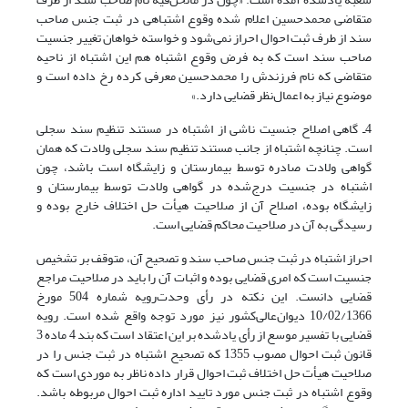
متقاضی محمدحسین اعلام شده و‌قوع اشتباهی در ثبت جنس صاحب
سند از طرف ثبت احوال احراز نمی‌شود و خواسته خواهان تغییر جنسیت
صاحب سند است که به فرض و‌قوع اشتباه هم این اشتباه از ناحیه
متقاضی که نام فرزندش را محمدحسین معرفی کرده رخ داده است و
موضوع نیاز به اعمال‌نظر قضایی دارد.»
4ـ گاهی اصلاح جنسیت ناشی از اشتباه در مستند تنظیم سند سجلی
است. چنانچه اشتباه از جانب مستند تنظیم سند سجلی ولادت که همان
گواهی ولادت صادره توسط بیمارستان و زایشگاه است باشد، چون
اشتباه در جنسیت درج‌شده در گواهی ولادت توسط بیمارستان و
زایشگاه بوده، اصلاح آن از صلاحیت هیأت حل اختلاف خارج بوده و
رسیدگی به آن در صلاحیت محاکم قضایی است.
احراز اشتباه در ثبت جنس صاحب سند و تصحیح آن، متوقف بر تشخیص
جنسیت است که امری قضایی بوده و اثبات آن را باید در صلاحیت مراجع
قضایی دانست. این نکته در رأی و‌حدت‌رو‌یه شماره 504 مورخ
10/02/1366 دیوان‌عالی‌کشور نیز مورد توجه واقع شده است. رویه
قضایی با تفسیر موسع از رأی یادشده بر این اعتقاد است که بند 4 ماده 3
قانون ثبت احوال مصوب 1355 که تصحیح اشتباه در ثبت جنس را در
صلاحیت هیأت حل اختلاف ثبت احوال قرار داده ناظر به موردی است که
وقوع اشتباه در ثبت جنس مورد تایید اداره ثبت احوال مربوطه باشد.