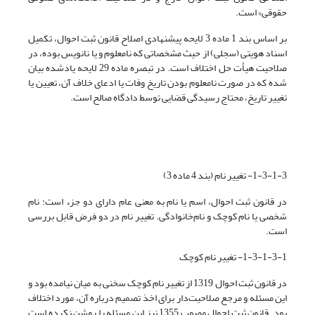
حقوقی» است.
بر اساس بند 1 ماده 3 لایحه پیشنهادی اصلاح قانون ثبت احوال، تکمیل
اسناد هویتی (سجلی) از حیث مشخصاتی که نامعلوم و یا نانویس بوده، در
صلاحیت هیأت حل اختلاف است. در تبصره ماده 29 لایحه یادشده بیان
شده که در صورت نامعلوم بودن تاریخ وفات یا ادعای خلاف آن، تعیین یا
تغییر تاریخ، محتاج رسیدگی قضایی توسط دادگاه صالح است.
1-3-1-3- تغییر نام‌ (بند 4 ماده 3)
در قانون ثبت احوال، اسم یا نام به معنی عام دارای دو جزء است: نام
شخصی یا نام کوچک و نام‌خانوادگی. تغییر نام در دو فرض قابل بررسی
است.
1-3-1-3-1- تغییر نام کوچک
در قانون ثبت احوال 1319 از تغییر نام کوچک سخنی به میان نیامده بود و
این مسئله و مرجع صلاحیت‌دار برای اخذ تصمیم درباره آن، مورد اختلاف
بود. قانون ثبت احوال مصوب 1355 نیز این مسئله را روشن نکرده است