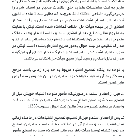
تنظیم‌کننده سند و احیاناً سهل‌انگاری وی در هنگام تنظیم سند سجلی که
منجر به ثبت مشخصات غلط به جای اطلاعات صحیح در اسناد شود را
دربرمی‌گیرد (فتاحی، 1392: 38). هرچند که مطابق بند 1 ماده 3 قانون
ثبت احوال، اصلاح اشتباهات مندرج در اسناد سجلی و وفات بعد از
امضای آن بر عهده هیأت حل اختلاف گذاشته شده است، لیکن با عنایت
به مفهوم مطلق اصلاح بعد از امضای سند و با استفاده از وحدت ملاک
مندرج در این بند می‌توان استنباط نمود که هرچند به اصلاح سایر اوراق و
مدارک تنظیمی در ثبت احوال به‌طور صریح اشاره‌ای نشده است، لیکن در
صورت احراز اشتباه در سایر اسناد و مدارک بعد از امضای آن، این‌گونه
مدارک قابل اصلاح و رسیدگی از سوی هیأت حل اختلاف می‌باشد.
با توجه به اینکه تصحیح اشتباه مربوط به چه بازه زمانی باشد مرجع
رسیدگی به آن متفاوت خواهد بود. بنابراین در این خصوص سه فرض
قابل تصور است.
1ـ قبل از امضای سند؛ درصورتی‌که مأمور متوجه اشتباه خویش قبل از
امضای سند شود ضمن اصلاح سند، موارد اشتباه را در حاشیه سند قید
و امضاء می‌نماید (تبصره ماده 3 قانون ثبت احوال مصوب 1355).
2ـ پس از امضای سند و قبل از تسلیم؛ تصحیح اشتباهات در فاصله زمانی
میان امضای سند و تسلیم آن در صلاحیت هیأت است. بنابراین تصحیح
هر نوع اشتباه توسط هیأت ناظر به زمانی است که سند به امضای مأمور