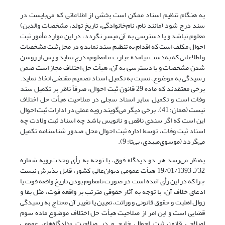
به هنگام تنظیم اسناد ممکن است بخشی از اطلاعاتی که می‌بایست در
سند درج شود (مانند نام، نام‌خانوادگی، تاریخ تولد، مشخصات والدین)
معلوم نباشد و یا دسترسی به آن میسر نگردد، در این موارد مأمور ثبت
احوال مکلف است که اقدام به تنظیم سند نماید و در محل ثبت مشخصات
و اطلاعاتی که به‌دست نیامده عبارت «نامعلوم» درج نماید و پس از روشن
شدن مشخصات و یا دسترسی به آن، هیأت حل اختلاف مجاز است ضمن
رسیدگی به موضوع، نسبت به تکمیل اسناد تصمیم مقتضی اتخاذ نماید.
برخی معتقدند که ماده 29 قانون ثبت احوال، صرفاً ناظر بر تکمیل سند
وفات است و تکمیل سایر اسناد سجلی در صلاحیت هیأت حل اختلاف
نیست (همان: 41). برخی دیگر می‌گویند رویه عملی در ادارات ثبت احوال
این است که اگر سندی ناقص و نانویس باشد چه اسناد ثبت ولادت چه
اسناد ثبت وفات، توسط اداره ثبت احوال محل صدور شناسنامه تکمیل
می‌گردد (موسوی‌میبدی، بی‌تا: 9).
به‌نظر می‌رسد هر دو دیدگاه فوق، با توجه به رأی وحدت‌رویه شماره
732ـ 19/01/1393 هیأت عمومی دیوان‌‌عالی‌ کشور، قابل پذیرش نیست
چرا که در این رأی آمده است در صورت نامعلوم بودن تاریخ واقعه فوت یا
ادعای خلاف آن، با توجه به آثار حقوقی مترتب بر واقعه فوت، مثل بقا و
زوال اهلیت و حقوق قانونی و وراثت، تعیین یا تغییر آن محتاج به رسیدگی
قضایی است و این امر از صلاحیت هیأت حل اختلاف موضوع ماده سوم
اصلاحی قانون ثبت احوال خارج و در صلاحیت «دادگاه‌های عمومی