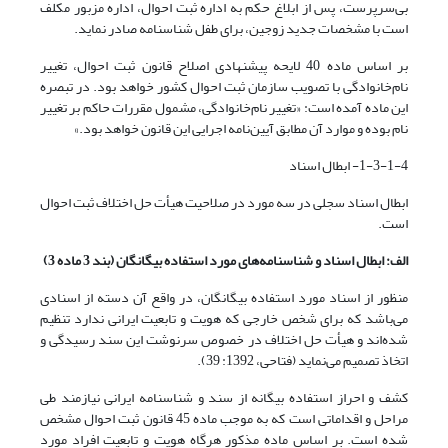
بی‌سرپرست، پس از ابلاغ حکم به اداره ثبت احوال، اداره مزبور مکلف
است با مشخصات جدید زوجین، برای طفل شناسنامه صادر نماید.
بر اساس ماده 40 لایحه پیشنهادی اصلاح قانون ثبت احوال، تغییر
نام‌خانوادگی با تصویب سازمان ثبت احوال کشور خواهد بود. در تبصره
این ماده آمده است: «تغییر نام‌خانوادگی، مشمول مقررات حاکم بر تغییر
نام بوده و موارد آن مطابق آیین‌نامه اجرایی این قانون خواهد بود.»
1-3-1-4- ابطال اسناد
ابطال اسناد سجلی در سه مورد در صلاحیت هیأت حل اختلاف ثبت احوال
است.
الف: ابطال اسناد و شناسنامه‌های مورد استفاده بیگانگان (بند 3 ماده 3)
منظور از اسناد مورد استفاده بیگانگان، در واقع آن دسته از اسنادی
می‌باشد که برای شخص خارجی که هویت و تابعیت ایرانی ندارد تنظیم
شده‌اند و هیأت حل اختلاف در خصوص سرنوشت این سند رسیدگی و
اتخاذ تصمیم می‌نماید (فتاحی، 1392: 39).
کشف و احراز استفاده بیگانه از سند و شناسنامه ایرانی نیازمند طی
مراحل و اقداماتی است که به موجب ماده 45 قانون ثبت احوال مشخص
شده است. بر اساس ماده مذکور هرگاه هویت و تابعیت افراد مورد