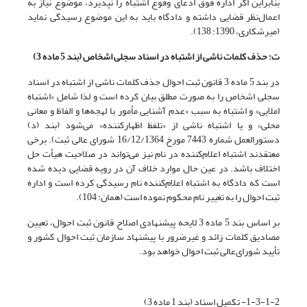
بنابراین اگر اداره فوق ادعای وقوع اشتباه را نپذیرد، موضوع نیاز به
اعمال‌نظر قضایی داشته و دادگاه باید به این موضوع رسیدگی نماید
(میرشکاری، 1390: 138).
ت: حذف کلمات ناشی از اشتباه در اسناد سجلی اشخاص (بند 5 ماده 3)
در بند 5 ماده 3 قانون ثبت احوال حذف کلمات ناشی از اشتباه در اسناد
سجلی اشخاص را به صورت مطلق بیان کرده است و لذا شامل «اشتباه
املایی» و اشتباه به سبب «عدم آشنایی مأمور با لهجه‌ها و الفاظ و معانی
محلی» و یا اشتباه ناشی از «تلفظ ‌اظهارکننده» می‌شود (بند (د)
دستورالعمل شماره 7443 مورخ 16/12/1364 شورای ‌عالی ‌ثبت). برخی
معتقدند اشتباه اعلام‌کننده در نام نیز می‌تواند در صلاحیت هیأت حل
اختلاف باشد. در عین حال موارد خلاف آن در رویه قضایی دیده شده
است که دادگاه به اشتباه اعلام‌کننده نام رسیدگی کرده است و اداره
ثبت احوال را به تغییر نام محکوم نموده است (همان: 104).
بر اساس بند 5 ماده 3 لایحه پیشنهادی اصلاح قانون ثبت احوال، تعیین
مصادیق کلمات زائد و غیرضرور با پیشنهاد سازمان ثبت احوال کشور و
تأیید شورای‌عالی ثبت احوال خواهد بود.
1-3-1-2- تکمیل اسناد (بند 1 ماده 3)