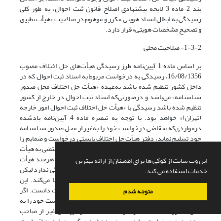
بند 2 ماده 3 لایحه پیشنهادی اصلاح قانون ثبت احوال، به طور کلی
رسیدگی به ابطال اسناد هویتی مکرر و موهوم در صلاحیت «هیأت تطبیق
و تصحیح مشخصات هویتی» قرار دارد.
1-3-2- صلاحیت محلی
بر اساس ماده 1 آیین‌نامه طرز رسیدگی هیأت‌های حل اختلاف مصوب
16/08/1356، رسیدگی به درخواست مربوط به اسناد ثبت احوال که در
داخل کشور تنظیم شده باشد به‌عهده «هیأت حل اختلاف محل صدور
شناسنامه» می‌باشد و درصورتی‌که اسناد ثبت احوال در خارج از کشور
تنظیم شده باشد رسیدگی با «هیأت حل اختلاف ثبت احوال امور خارجه
(تهران)» خواهد بود. با توجه به تبصره ماده 4 آیین‌نامه یادشده
درمواردی‌که متقاضی درخواست خود را به‌غیر از محل صدور شناسنامه
خود تسلیم نماید، دفتر هیأت حل اختلاف بایستی درخواست و ضمایم را
درصورتی‌که کامل دانست جهت رسیدگی و اتخاذ تصمیم مقتضی به هیأت
اختلاف محل صدور شناسنامه ارسال نماید. در این موارد هرچند هیأت
این وب سایت از کوکی ها برای اطمینان از ارائه بهترین
حل اختلاف مستقر در محل اقامت متقاضی صلاحیت رسیدگی ندارد لیکن
خدمات استفاده می کند.
با بررسی مدارک تقدیمی به‌گونه‌ای صلاحیت شکلی پیدا می‌کند. این
اختیار را می‌توان ناشی از اصل صلاحیت در تعیین صلاحیت دانست. اگر
متوجه شدم
صاحب سند درخواست رسیدگی نماید مسلماً باید درخواست خود را به
محل صدور شناسنامه خود ارائه دهد، اما اگر ذی‌نفعی غیر از صاحب