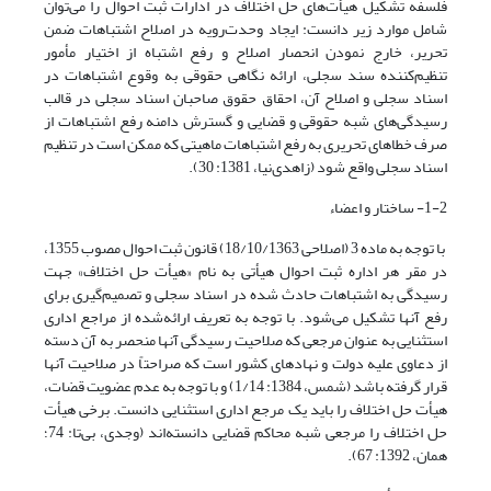
فلسفه تشکیل هیأت‌های حل اختلاف در ادارات ثبت احوال را می‌توان
شامل موارد زیر دانست: ایجاد وحدت‌رویه در اصلاح اشتباهات ضمن
تحریر، خارج نمودن انحصار اصلاح و رفع اشتباه از اختیار مأمور
تنظیم‌کننده سند سجلی، ارائه نگاهی حقوقی به وقوع اشتباهات در
اسناد سجلی و اصلاح آن، احقاق حقوق صاحبان اسناد سجلی در قالب
رسیدگی‌های شبه حقوقی و قضایی و گسترش دامنه رفع اشتباهات از
صرف خطاهای تحریری به رفع اشتباهات ماهیتی که ممکن است در تنظیم
اسناد سجلی واقع شود (زاهدی‌نیا، 1381: 30).
1-2- ساختار و اعضاء
با توجه به ماده 3 (اصلاحی 18/10/1363) قانون ثبت احوال مصوب 1355،
در مقر هر اداره ثبت احوال هیأتی به نام «هیأت حل اختلاف» جهت
رسیدگی به اشتباهات حادث شده در اسناد سجلی و تصمیم‌گیری برای
رفع آنها تشکیل می‌شود. با توجه به تعریف ارائه‌شده از مراجع اداری
استثنایی به عنوان مرجعی که صلاحیت رسیدگی آنها منحصر به آن دسته
از دعاوی علیه دولت و نهادهای کشور است که صراحتاً در صلاحیت آنها
قرار گرفته باشد (شمس، 1384: 1/14) و با توجه به عدم عضویت قضات،
هیأت حل اختلاف را باید یک مرجع اداری استثنایی دانست. برخی هیأت
حل اختلاف را مرجعی شبه محاکم قضایی دانسته‌اند (وجدی، بی‌تا: 74؛
همان، 1392: 67).