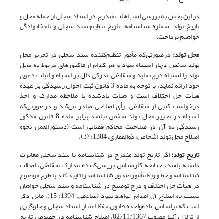
در این بخش به بررسی اشتباهات مندرج در اسناد سجلی از جمله محل و
تاریخ تولد، شماره شناسنامه، تاریخ تنظیم سند سجلی و نام‌خانوادگی
خواهیم پرداخت.
محل تولد:
درصورتی‌که مأمور تنظیم‌کننده سند سجلی در تحریر محل
تولد شخص دچار اشتباه شود و هر کدام از فاکتورهای مربوط به محل
تولد را اشتباه درج نماید و متقاضی مدرکی دال بر اشتباه و اثبات دعوی
خود ارائه نماید، با توجه به ماده 3 قانون ثبت احوال رسیدگی بر عهده
هیأت حل اختلاف است و هیأت یادشده با ملاحظه مدارک و اخذ
درخواست کتبی از متقاضی، رأی اصلاحی صادر می‌کند و درصورتی‌که
اشتباه در تحریر محل تولد شخص نباشد برابر ماده 8 قانون مذکور
رسیدگی به آن در صلاحیت محاکم قضایی است (دستورالعمل نحوه
اصلاح محل تولد اشخاص؛ ذوالفقاری، 1384: 37).
تاریخ تولد:
اگر تاریخ تولد مندرج در شناسنامه با سند سجلی مغایرت
داشته باشد، چنانچه کارشناس بررسی‌کننده مدارک متقاضی، اصالت
شناسنامه و خط و ربط مأمور صدور شناسنامه را تایید کند با طرح موضوع
در هیأت حل اختلاف و درج توضیح در شناسنامه و سند سجلی خواهان
نسبت به اصلاح آن اقدام خواهد نمود (صادقی، 1394: 15)، قابل ذکر
است که براساس ماده‌واحده قانون حفظ اعتبار اسناد سجلی و جلوگیری
از تزلزل آنها مصوب 02/11/1367، اصلاح شناسنامه در خصوص تاریخ