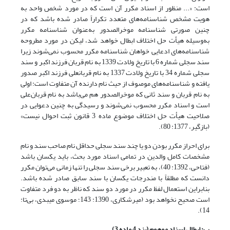
است: «... منظور از اسناد مکرر آن است که در مورد شخص واحد به
هویت مشخص شناسنامه‌های متعدد تکراراً صادر شده باشد که در
چنین صورتی شناسنامه موخرالصدور به‌عنوان شناسنامه مکرر
به‌وسیله هیأت حل اختلاف ابطال خواهد شد، لیکن در مورد مطروحه
شناسنامه‌های ادعایی خواهان شناسنامه مکرر محسوب نمی‌شوند زیرا
سند سجلی شماره 6 با تاریخ ولادت 1339 به نام قربان فرزند اکبر و سند
سجلی شماره 34 با تاریخ ولادت 1337 به نام قربانعلی فرزند اکبر صدور
یافته و شناسنامه‌های موصوف از حیث نام دارنده آن متفاوت است: اولی
به نام قربان و سند ثانی که موخرالصدور هم می‌باشد به نام قربان‌علی
است و اسناد مکرر محسوب نمی‌شوند و رسیدگی به چنین دعوایی در
صلاحیت هیأت حل اختلاف موضوع ماده 3 قانون ثبت احوال نیست»
(بازگیر، 1377: 80).
برای احراز مکرر بودن دو یا چند سند سجلی حداقل نام صاحب سند و نام
مشخصات کامل والدین در تمامی اسناد مورد بحث، باید یکسان باشد
(فتاحی، 1392: 40)، به تعبیر برخی سند سجلی را تنها زمانی می‌توان مکرر
دانست که مطلقاً با مندرجات یکسان با سند سابق صادر شده باشد.
بنابراین استعمال لفظ مکرر در مورد دو سند که ناظر به دو فرد متفاوت
است صحیح نخواهد بود (میرشکاری، 1390: 143؛ موسوی میبدی، بی‌تا:
14).
پ: ابطال اسناد موهوم (بند 4 ماده 3)