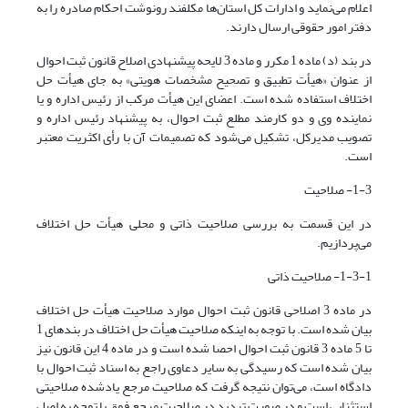
اعلام می‌نماید و ادارات کل استان‌ها مکلفند رونوشت احکام صادره را به
دفتر امور حقوقی ارسال دارند.
در بند (د) ماده 1 مکرر و ماده 3 لایحه پیشنهادی اصلاح قانون ثبت احوال
از عنوان «هیأت تطبیق و تصحیح مشخصات هویتی» به جای هیأت حل
اختلاف استفاده شده است. اعضای این هیأت مرکب از رئیس اداره و یا
نماینده وی و دو کارمند مطلع ثبت احوال، به پیشنهاد رئیس اداره و
تصویب مدیرکل، تشکیل می‌شود که تصمیمات آن با رأی اکثریت معتبر
است.
1-3- صلاحیت
در این قسمت به بررسی صلاحیت ذاتی و محلی هیأت حل اختلاف
می‌پردازیم.
1-3-1- صلاحیت ذاتی
در ماده 3 اصلاحی قانون ثبت احوال موارد صلاحیت هیأت حل اختلاف
بیان شده است. با توجه به اینکه صلاحیت‌ هیأت حل اختلاف در بندهای 1
تا 5 ماده 3 قانون ثبت احوال احصا شده است و در ماده 4 این قانون نیز
بیان شده است که رسیدگی به سایر دعاوی راجع به اسناد ثبت احوال با
دادگاه است، می‌توان نتیجه گرفت که صلاحیت مرجع یادشده صلاحیتی
استثنایی است و در صورت تردید در صلاحیت مرجع فوق با توجه به اصل