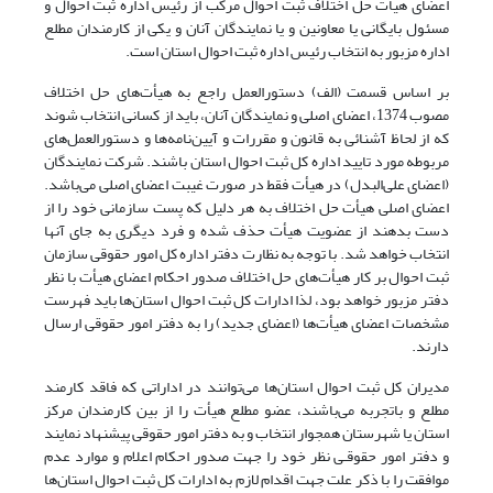
اعضای هیأت حل اختلاف ثبت احوال مرکب از رئیس اداره ثبت احوال و
مسئول بایگانی یا معاونین و یا نمایندگان آنان و یکی از کارمندان مطلع
اداره مزبور به انتخاب رئیس اداره ثبت احوال استان است.
بر اساس قسمت (الف) دستورالعمل راجع به هیأت‌های حل اختلاف
مصوب 1374، اعضای اصلی و نمایندگان آنان، باید از کسانی انتخاب شوند
که از لحاظ آشنائی به قانون و مقررات و آیین‌نامه‌ها و دستورالعمل‌های
مربوطه مورد تایید اداره کل ثبت احوال استان باشند. شرکت نمایندگان
(اعضای علی‌البدل) در هیأت‌ فقط در صورت غیبت اعضای اصلی می‌باشد.
اعضای اصلی هیأت‌ حل اختلاف به هر دلیل که پست سازمانی خود را از
دست بدهند از عضویت هیأت‌ حذف شده و فرد دیگری به جای آنها
انتخاب خواهد شد. با توجه به نظارت دفتر اداره کل امور حقوقی سازمان
ثبت احوال بر کار هیأت‌های حل اختلاف صدور احکام اعضای هیأت با نظر
دفتر مزبور خواهد بود، لذا ادارات کل ثبت احوال استان‌ها باید فهرست
مشخصات اعضای هیأت‌ها (اعضای جدید) را به دفتر امور حقوقی ارسال
دارند.
مدیران کل ثبت احوال استان‌ها می‌توانند در اداراتی که فاقد کارمند
مطلع و باتجربه می‌باشند، عضو مطلع هیأت را از بین کارمندان مرکز
استان یا شهرستان همجوار انتخاب و به دفتر امور حقوقی پیشنهاد نمایند
و دفتر امور حقوقـی نظر خود را جهت صدور احکام اعلام و موارد عدم
موافقت را با ذکر علت جهت اقدام لازم به ادارات کل ثبت احوال استان‌ها