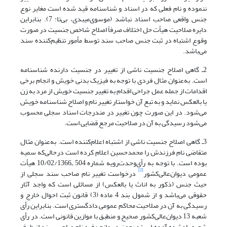
ننموده و نام فعلی که در اسناد و شناسنامه قید شده است مغایر نوع
جنس واقعی صاحب اسناد نباشد (موسوی‌میبدی، بی‌تا: 7). بنابراین
دایره صلاحیت هیأت حل اختلاف صرفاً اصلاح شاخص جنسیت در صورت
وقوع اشتباه در ثبت جنس صاحب سند توسط مأمور تنظیم‌کننده سند
می‌باشد.
2ـ گاهی اصلاح جنسیت ناشی از تغییر در جنسیت دارنده شناسنامه
است. به‌عنوان مثال فردی با توجه به فیزیک بدنی خویش و انجام برخی
اقدامات از جمله عمل جراحی اقدام به تغییر جنسیت خویش از مرد به زن
یا بالعکس نماید و به تبع آن خواستار تغییر نام و اصلاح شناسنامه خویش
می‌شود. در این صورت چون تغییر در مندرجات اسناد سجلی محسوب
می‌شود رسیدگی به آن در صلاحیت مرجع قضایی است.
3ـ گاهی اصلاح جنسیت ناشی از اشتباه اعلام‌کننده است. به‌عنوان مثال
متقاضی نام فرزندش را محمدحسین اعلام کرده است درحالی‌که سمیه
بوده است. با توجه به رأی‌و‌حدت‌رو‌یه شماره 504 ـ10/02/1366 هیأت
[2]
عمومی دیوان‌عالی‌کشور
درخواست تغییر نام صاحب سند سجلی از
حیث جنس (ذکور به اناث یا بالعکس) از مسائلی است که و‌اجد آثار
حقوقی می‌باشد و از شمول بند 4 ماده (3) قانون ثبت احوال خارج و
رسیدگی به آن در صلاحیت محاکم عمومی دادگستری است. بنابراین رأی
شعبه 13 دیوان‌عالی‌کشور صحیح و منطبق با موازین قانونی است. در رأی
شعبه یادشده آمده است: «چون در مانحن‌فیه نام صاحب سند از طرف