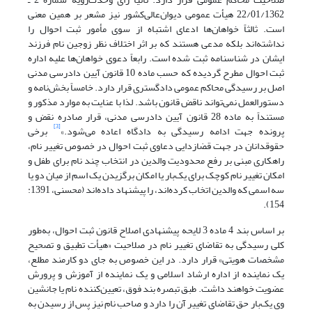
22/01/1362 هیأت عمومی دیوان‌عالی‌کشور نیز مشعر بر همین معنی
است. ثالثاً خواهان‌ها ادعای اشتباه از سوی مأمور ثبت احوال را
نداشته‌اند بلکه مدعی هستند که بر اثر اختلاف نظر زوجین نام فرزند
ایشان در شناسنامه ثبت شده است. رابعاً دعوی خواهان‌ها علیه اداره
ثبت احوال مطرح گردیده که حسب ماده 10 قانون آیین دادرسی مدنی
اصل بر رسیدگی محاکم عمومی دادگستری قرار دارد. خامساً بخش‌نامه و
دستورالعمل نمی‌تواند ناقض قانون باشد. لذا با عنایت به موارد مذکور و
مستنداً به ماده 28 قانون آیین دادرسی مدنی، قرار صادره نقض و
[3]
پرونده جهت ادامه رسیدگی به دادگاه اعاده می‌شود.»
برخی
حقوقدانان در جهت قضازدایی دعاوی ثبت احوال در خصوص تغییر نام،
راهکاری مبنی بر رفع محدودیت والدین در انتخاب چند نام برای طفل و
امکان تغییر نام کوچک برای یک‌بار یا امکان برگزیدن یک اسم از میان دو یا
سه اسمی که والدین اتخاب کرده‌اند، را پیشنهاد داده‌اند (محسنی، 1391:
154).
بر اساس بند 4 ماده 3 لایحه پیشنهادی اصلاح قانون ثبت احوال، به‌طور
کلی رسیدگی به تقاضای تغییر نام در صلاحیت «هیأت تطبیق و تصحیح
مشخصات هویتی» قرار دارد. در این خصوص به جای دو کارمند مطلع،
یک نماینده از اداره ارشاد اسلامی و یک نماینده از آموزش و پرورش
عضویت خواهند داشت. طبق تبصره بند فوق، تعیین‌کننده نام یا جانشین
وی یک‌بار حق تقاضای تغییر آن را دارد و صاحب نام نیز پس از رسیدن به