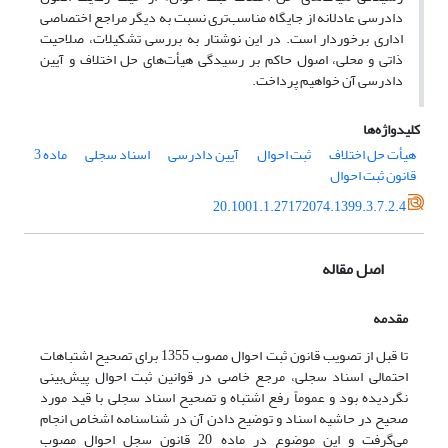
دادرسی عادلانه از جایگاه مناسب‌تری نسبت به دیگر مراجع اختصاصی
اداری برخوردار است. در این نوشتار به بررسی تشکیلات، صلاحیت
ذاتی و محلی، اصول حاکم بر رسیدگی هیأت‌های حل اختلاف و آیین
دادرسی آن خواهیم پرداخت.
کلیدواژه‌ها
هیأت حل اختلاف
ثبت احوال
آیین دادرسی
اسناد سجلی
ماده 3
قانون ثبت احوال
20.1001.1.27172074.1399.3.7.2.4
اصل مقاله
مقدمه
تا قبل از تصویب قانون ثبت احوال مصوب 1355 برای تصحیح اشتباهات
احتمالی اسناد سجلی، مرجع خاصی در قوانین ثبت احوال پیش‌بینی
نگردیده بود و عموماً رفع اشتباه و تصحیح اسناد سجلی با قید مورد
صحیح در حاشیه اسناد و توضیح دادن آن در شناسنامه اشخاص انجام
می‌گرفت و این موضوع در ماده 20 قانون سجل احوال مصوب