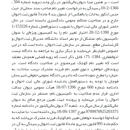
است.» بر همین مبنا دیوان‌‌عالی‌‌کشور در رأی وحدت‌رویه شماره 504 ـ
10/2/1366 رسیدگی به درخواست تغییر نام صاحب سند سجلی از حیث
جنس (ذکور به اناث یا بالعکس) از شمول بند 4 ماده 3 قانون ثبت احوال
خارج و در صلاحیت محاکم عمومی دادگستری دانسته است. در حال
حاضر شورای عالی ثبت احوال با تصویب دستورالعمل شماره 1/153226
مورخ 20/12/1390 اختیار تغییر نام را به کمیسیون ویژه‌ای با عنوان
«کمیسیون نام» متشکل از دو نفر استاد دانشگاه، مدیرکل ثبت احوال و
کارشناسان مطلع، مستقر در سازمان ثبت احوال، داده است که در این
خصوص اظهارنظر می‌نمایند و دیگر نیازی به مراجعه به دادگاه نیست
(ذوالفقاری، 1384: 75). قابل ذکر است که رویه قضایی همچنان معتقد
است که تغییر نام کوچک غیرممنوع در صلاحیت دادگاه است. در
پرونده‌ای خواهان، دعوی تغییر نام فرزند مشترک «زینب سادات» به
«مهان» را مطرح نموده است که دادرس دادگاه عمومی حقوقی شهرستان
قوچان با توجه به دستورالعمل یادشده شورای عالی ثبت احوال و
دادنامه شماره 660 مورخ 18/07/1396 هیأت عمومی دیوان عدالت
اداری، قرار عدم صلاحیت به «کمیسیون نام» مستقر در سازمان ثبت
احوال را صادر می‌نماید و پرونده جهت تعیین مرجع صالح به دیوان
عالی‌کشور ارسال می‌گردد. شعبه 37 دیوان‌عالی‌کشور در دادنامه شماره
9709970925203375 مورخ 18/09/1397 بیان داشته است: «با عنایت به
اینکه اولاً خواسته خواهان تغییر نام کوچک فرزند مشترک می‌باشد که به
حکم ماده 995 قانون مدنی و ماده 4 قانون ثبت احوال رسیدگی به آن در
صلاحیت محاکم عمومی قرار دارد. ثانیاً رأی وحدت‌‌رویه شماره 2 ـ