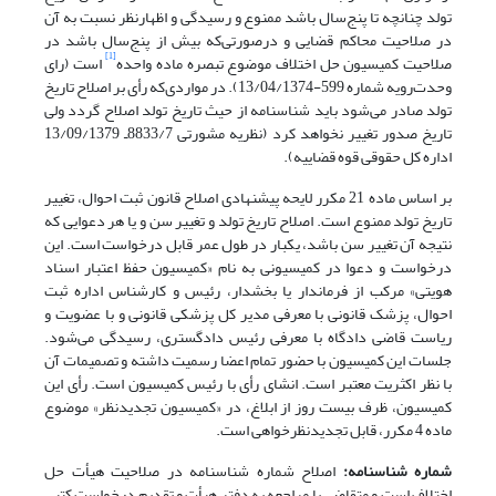
تولد چنانچه تا پنج‌سال باشد ممنوع و رسیدگی و اظهارنظر نسبت به آن
در صلاحیت محاکم قضایی و درصورتی‌که بیش از پنج‌سال باشد در
[1]
صلاحیت کمیسیون حل اختلاف موضوع تبصره ماده واحده
است (رای
وحدت‌رویه شماره 599-13/04/1374). در مواردی‌که رأی بر اصلاح تاریخ
تولد صادر می‌شود باید شناسنامه از حیث تاریخ تولد اصلاح گردد ولی
تاریخ صدور تغییر نخواهد کرد (نظریه ‌مشورتی 8833/7ـ 13/09/1379
اداره ‌کل ‌حقوقی ‌قوه ‌قضاییه).
بر اساس ماده 21 مکرر لایحه پیشنهادی اصلاح قانون ثبت احوال، تغییر
تاریخ تولد ممنوع است. اصلاح تاریخ تولد و تغییر سن و یا هر دعوایی که
نتیجه آن تغییر سن باشد، یکبار در طول عمر قابل درخواست است. این
درخواست و دعوا در کمیسیونی به نام «کمیسیون حفظ اعتبار اسناد
هویتی» مرکب از فرماندار یا بخشدار، رئیس و کارشناس اداره ثبت
احوال، پزشک قانونی با معرفی مدیر کل پزشکی قانونی و با عضویت و
ریاست قاضی دادگاه با معرفی رئیس دادگستری، رسیدگی می‌شود.
جلسات این کمیسیون با حضور تمام اعضا رسمیت داشته و تصمیمات آن
با نظر اکثریت معتبر است. انشای رأی با رئیس کمیسیون است. رأی این
کمیسیون، ظرف بیست روز از ابلاغ، در «کمیسیون تجدیدنظر» موضوع
ماده 4 مکرر، قابل تجدیدنظرخواهی است.
شماره شناسنامه:
اصلاح شماره شناسنامه در صلاحیت هیأت حل
اختلاف است و متقاضی با مراجعه به دفتر هیأت و تقدیم درخواست کتبی