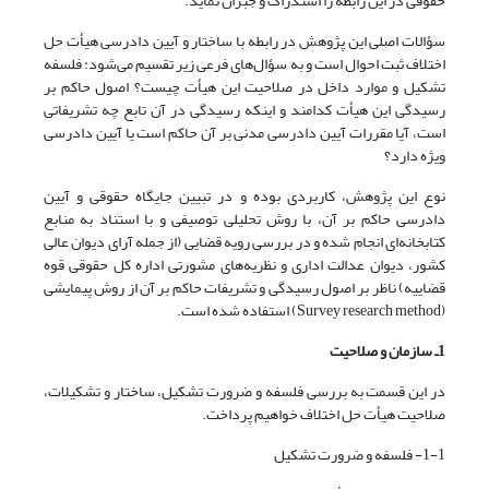
حقوقی در این رابطه را استدراک و جبران نماید.
سؤالات اصلی این پژوهش در رابطه با ساختار و آیین دادرسی هیأت حل
اختلاف ثبت احوال است و به سؤال‌های فرعی زیر تقسیم می‌شود: فلسفه
تشکیل و موارد داخل در صلاحیت این هیأت چیست؟ اصول حاکم بر
رسیدگی این هیأت کدامند و اینکه رسیدگی در آن تابع چه تشریفاتی
است، آیا مقررات آیین دادرسی مدنی بر آن حاکم است یا آیین دادرسی
ویژه دارد؟
نوع این پژوهش، کاربردی بوده و در تبیین جایگاه حقوقی و آیین
دادرسی حاکم بر آن، با روش تحلیلی توصیفی و با استناد به منابع
کتابخانه‌ای انجام شده و در بررسی رویه قضایی (از جمله آرای دیوان عالی
کشور، دیوان عدالت اداری و نظریه‌های مشورتی اداره کل حقوقی قوه
قضاییه) ناظر بر اصول رسیدگی و تشریفات حاکم بر آن از روش پیمایشی
(Survey research method) استفاده شده است.
1ـ سازمان و صلاحیت
در این قسمت به بررسی فلسفه و ضرورت تشکیل، ساختار و تشکیلات،
صلاحیت هیأت حل اختلاف خواهیم پرداخت.
1-1- فلسفه و ضرورت تشکیل