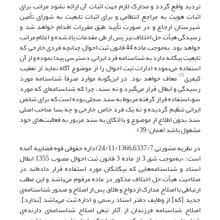
تردید واقع گردد و مدارک لازم جهت اثبات آن ارائه نشود مراتب برای
اثبات هویت به مراجع انتظامی و برای اثبات تابعیت به شورای تأمین
شهرستان ارجاع و در صورت تأیید طبق مقررات اقدام خواهد شد و
رسیدگی هیأت حل اختلاف نیز پس از طی مقدمات یادشده و اعلام مراتب
خواهد بود. به‌موجب ماده 44 قانون ثبت احوال چنانچه فردی خارجی که
تابعیت بیگانه دارد به شناسنامه فرد ایرانی دسترسی پیدا نموده و از آن
استفاده می‌نموده ادارات ثبت احوال را از موضوع آگاه نماید از تعقیب
[5]
کیفری
معاف خواهد بود. در این‌گونه موارد صرفاً شناسنامه مورد
رسیدگی و ابطال قرار می‌گیرد و نه سند، چرا که شناسنامه‌ای که مورد
سوء‌استفاده قرار گرفته مربوط به سند سجلی بوده است که برای شخص
ایرانی تنظیم گردیده و نه یک فرد خاص خارجی و چه بسا صاحب اصلی
سند بدون اطلاع از موضوع و با اتکای به سند مزبور به فعالیت‌های خود
مشغول باشد (همان: 39).
در نظریه مشورتی 6337/7ـ24/11/1366 اداره حقوقی قوه قضاییه آمده
است: «به‌موجب شق 3 از ماده 3 قانون ثبت احوال مصوب 1355 ابطال
اسناد و شناسنامه‌هایی که بیگانگان مورد استفاده قرار داده‌اند در
صلاحیت هیأت حل اختلاف مذکور در ماده مرقوم می‌باشد و این مطلب
ارتباطی با اصلاح مدارک ازدواج و طلاق پس از اصلاح و صدور شناسنامه‌ی
جدید [که] از وظایف دفتر اسناد رسمی و اداره ثبت می‌باشد [ندارد].
اصلاح شناسنامه‌ فرزندان از آثار تبعی اصلاح شناسنامه‌ی دارنده‌ی