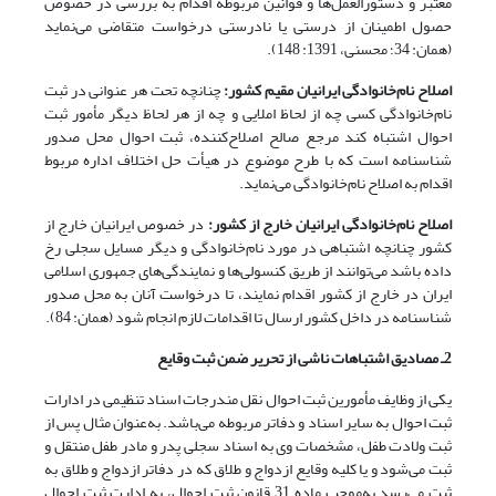
معتبر و دستورالعمل‌ها و قوانین مربوطه اقدام به بررسی در خصوص
حصول اطمینان از درستی یا نادرستی درخواست متقاضی می‌نماید
(همان: 34؛ محسنی، 1391: 148).
اصلاح نام‌خانوادگی ایرانیان مقیم کشور
:
چنانچه تحت هر عنوانی در ثبت
نام‌خانوادگی کسی چه از لحاظ املایی و چه از هر لحاظ دیگر مأمور ثبت
احوال اشتباه کند مرجع صالح اصلاح‌کننده، ثبت احوال محل صدور
شناسنامه است که با طرح موضوع در هیأت حل اختلاف اداره مربوط
اقدام به اصلاح نام‌خانوادگی می‌نماید.
اصلاح نام‌خانوادگی ایرانیان خارج از کشور:
در خصوص ایرانیان خارج از
کشور چنانچه اشتباهی در مورد نام‌خانوادگی و دیگر مسایل سجلی رخ
داده باشد می‌توانند از طریق کنسولی‌ها و نمایندگی‌های جمهوری اسلامی
ایران در خارج از کشور اقدام نمایند، تا درخواست آنان به محل صدور
شناسنامه در داخل کشور ارسال تا اقدامات لازم انجام شود (همان: 84).
2ـ مصادیق اشتباهات ناشی از تحریر ضمن ثبت وقایع
یکی از وظایف مأمورین ثبت احوال نقل مندرجات اسناد تنظیمی در ادارات
ثبت احوال به سایر اسناد و دفاتر مربوطه می‌باشد. به‌عنوان مثال پس از
ثبت ولادت طفل، مشخصات وی به اسناد سجلی پدر و مادر طفل منتقل و
ثبت می‌شود و یا کلیه وقایع ازدواج و طلاق که در دفاتر ازدواج و طلاق به
ثبت می‌رسد به‌موجب ماده 31 قانون ثبت احوال، به ادارت ثبت احوال