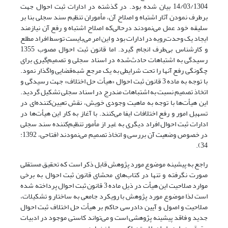
14/03/1304 بیان شده بود. در گذشته در ادارات ثبت احوال جهت
برطرف نمودن آثار اشتباه و اصلاح آن، مأموران تنظیم سند سجلی بنا بر
سلیقه خود عمل می‌نمودند درحالی‌که اصلاح اشتباه و رفع آن نیازمند
ایجاد یک وحدت‌رویه در ادارات بود و این امر می‌بایست توسط افراد مطلع
و کارشناس بی‌طرف انجام گیرد. اما قانون ثبت احوال مصوب 1355
رسیدگی به اشتباهات حادث‌شده در اسناد سجلی و تصمیم‌گیری برای
چگونگی رفع آنها را تحت شرایطی به یک مرجع شبه‌قضایی واگذار نمود.
با توجه به ماده 3 قانون ثبت احوال «هیأت حل اختلاف» جهت رسیدگی و
اتخاذ تصمیم نسبت به اشتباهات مندرج در اسناد سجلی تشکیل گردید.
این هیأت‌ها با توجه به ماهیت وجودی خویش، نقش تعیین‌کننده‌ای در
تسهیل امور و رفع اختلافات ایفا می‌کنند. با آغاز به کار این هیأت‌ها در
ادارات ثبت احوال افراد دیگری به غیر از مأمور تنظیم‌کننده سند سجلی
در خصوص وضعیت آن بررسی و اتخاذ تصمیم می‌نمودند (فتاحی، 1392:
34).
راجع به پیشینه موضوع مورد پژوهش قابل ذکر است که تحقیق مستقلی
صورت نگرفته و تنها در کتاب‌های محشای قانون ثبت احوال به برخی
موارد صلاحیت این هیأت در ذیل ماده 3 قانون ثبت احوال پرداخته شده
است لذا موضوع مورد پژوهش با رویکرد جامعی به ساختار و تشکیلات،
صلاحیت و اصول و آیین دادرسی حاکم بر هیأت حل اختلاف ثبت احوال
جدید و فاقد پیشینه پژوهشی است و می‌تواند کاستی موجود در ادبیات