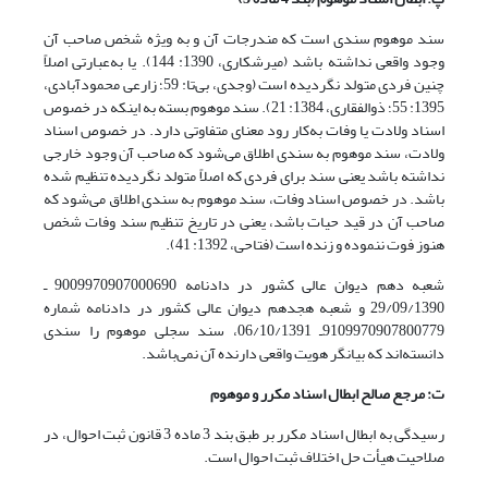
سند موهوم سندی است که مندرجات آن و به ویژه شخص صاحب آن
وجود واقعی نداشته باشد (میرشکاری، 1390: 144). یا به‌عبارتی اصلاً
چنین فردی متولد نگردیده است (وجدی، بی‌تا: 59؛ زارعی محمودآبادی،
1395: 55؛ ذوالفقاری، 1384: 21). سند موهوم بسته به اینکه در خصوص
اسناد ولادت یا وفات به‌کار رود معنای متفاوتی دارد. در خصوص اسناد
ولادت، سند موهوم به سندی اطلاق می‌شود که صاحب آن وجود خارجی
نداشته باشد یعنی سند برای فردی که اصلاً متولد نگردیده تنظیم شده
باشد. در خصوص اسناد وفات، سند موهوم به سندی اطلاق می‌شود که
صاحب آن در قید حیات باشد، یعنی در تاریخ تنظیم سند وفات شخص
هنوز فوت ننموده و زنده است (فتاحی، 1392: 41).
شعبه‌ دهم‌ دیوان‌‌ عالی‌‌ کشور در دادنامه‌ 9009970907000690 ـ
29/09/1390 و شعبه ‌هجدهم ‌دیوان‌ عالی ‌کشور در دادنامه شماره
9109970907800779ـ 06/10/1391، سند سجلی موهوم را سندی
دانسته‌اند که بیانگر هویت واقعی دارنده آن نمی‌باشد.
ت: مرجع صالح ابطال اسناد مکرر و موهوم
رسیدگی به ابطال اسناد مکرر بر طبق بند 3 ماده 3 قانون ثبت احوال، در
صلاحیت هیأت حل اختلاف ثبت احوال است.