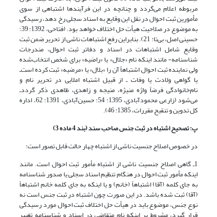
مربوطه اعلام می‌گردد و چنانچه در این فرآیندها اشتباهی از سوی
مأمورین ثبت احوال در نقل این وقایع به اسناد سجلی رخ دهد، رسیدگی
به موضوع در صلاحیت هیأت حل اختلاف خواهد بود. (فتاحی، 1392: 39؛
حسینی اصل، بی‌تا: 21). بنابراین رفع اشتباهات ناشی از تحریر ضمن ثبت
وقایع شامل اشتباهات در اسناد و دفاتر ثبت احوال، مندرجات
شناسنامه-‌‌ مانند اینکه نام «جلال» یا «راضیه» برای شخص انتخاب‌شده
ولی نماینده ثبت احوال اشتباهاً آن را «بلال» یا «مرضیه» ثبت کرده است‌ـ
یا گواهی ولادت یا وفات ـ ‌از قبیل اشتباه املایی در تحریر نام و
نام‌خانوادگی فرضاً واژه منیژه، منیجه و زاهدی، ظاهدی ذکر گردد‌ـ
می‌شود (زارعی محمودآبادی، 1395: 54؛ حسین‌آبادی، 1391: 62، اداره
کل تدوین و تنقیح مقررات، 1385: 46).
پ: تصحیح اشتباه در ثبت جنس صاحب سند (بند 4 ماده 3)
در خصوص اصلاح جنسیت ناشی از اشتباه چهار حالت قابل تصور است:
1ـ گاهی اصلاح جنسیت ناشی از اشتباه مأمور ثبت احوال است. مانند
اینکه مأمور ثبت احوال در هنگام تنظیم اسناد سجلی یا صدور شناسنامه
به جای کلمه (آقا) اشتباهاً (خانم) و یا اینکه به جای کلمه خانم اشتباهاً
(آقا) ثبت شده باشد. در این صورت چون اشتباه در ثبت جنس است نه
نوع جنس، موضوع باید در هیأت حل اختلاف ثبت احوال مورد رسیدگی
قرار گیرد، مشروط بر اینکه نام متقاضی در اسناد و شناسنامه تغییر