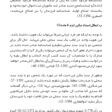
شناسنامه مردود است که پس از اینکه شناسنامه مردود تشخیص
[داده] و شناسنامه‌ی جدید صادر شد مأموران ثبت احوال خود‌به‌خود و
به‌استناد اصلاح اولیه، شناسنامه‌ فرزندان را نیز اصلاح می‌نمایند»
(اصغری، 1394: 33).
ب: ابطال اسناد مکرر (بند 4 ماده 3)
با توجه به اینکه هر فرد ایرانی صرفاً می‌تواند یک هویت داشته باشد،
این هویت واحد در قالب یک سند سجلی تجلی می‌یابد. حال اگر برای
شخصی دو یا چند سند سجلی تنظیم و شناسنامه صادر شده باشد در
صورت احراز تعلق آنها به آن شخص می‌تواند یکی از آنها را که بیشترین
مدارک را با مشخصات آن سند کسب کرده، انتخاب و ابطال بقیه را
درخواست نماید و هیأت پس از رسیدگی رأی به ابطال آنان صادر خواهد
نمود (زارعی محمودآبادی، 1395: 55؛ فتاحی، 1392: 40).
منظور از سند مکرر این است که در مورد یک شخص دو یا چند سند
سجلی با مندرجات مطلقاً یکسان تنظیم شده باشد (رستمی، 1391: 57؛
میرشکاری، 1390: 143؛ موسوی‌میبدی، بی‌تا: 14). برخی دیگر گفته‌اند
که سندی که صاحب آن علاوه بر سند خودش بنا‌به دلایل غیرقانونی
اقدام به تنظیم یک یا چند سند سجلی در محل اقامت خود یا شهرستان
دیگر نماید (ذوالفقاری، 1384: 21).
در رأی 3/778 شعبه سوم دیوان ‌عالی ‌کشور به تاریخ 10/12/1372 آمده