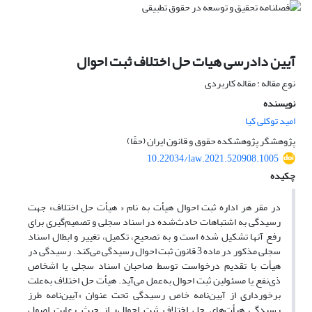
آیین دادرسی هیات حل اختلاف ثبت احوال
نوع مقاله : مقاله کاربردی
نویسنده
امید توکلی کیا
پژوهشگر پژوهشکده حقوق و قانون ایران (حقّا)
10.22034/law.2021.520908.1005
چکیده
در مقر هر اداره ثبت احوال هیأت به نام « هیأت ‌حل ‌اختلاف» جهت
رسیدگی به اشتباهات حادث‌‌شده در اسناد سجلی و تصمیم‌گیری برای
رفع آنها تشکیل شده است و به تصحیح، تکمیل، تغییر و ابطال اسناد
سجلی مذکور در ماده 3 قانون ثبت احوال رسیدگی می‌کند. رسیدگی در
هیأت با تقدیم درخواست توسط صاحبان اسناد سجلی یا اشخاص
ذی‌نفع یا مسئولین ثبت احوال به‌عمل می‌آید. هیأت‌ حل اختلاف به‌علت
برخورداری از آیین‌نامه خاص رسیدگی تحت عنوان «آیین‌نامه طرز
رسیدگی هیأت‌‌های‌ حل ‌اختلاف ثبت احوال» از حیث رعایت اصول