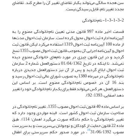
سن هجده سالگی می‌تواند یکبار تقاضای تغییر آن را مطرح کند. تقاضای
مجدد تغییر نام، قابل رسیدگی نیست.
1-3-1-3-2- نام‌خانوادگی
قسمت اخیر ماده 997 قانون مدنی تعیین نام‌خانوادگی ممنوع را به
آیین‌نامه اداره ثبت احوال محول کرده است. سازمان ثبت احوال مدت‌ها
از ماده 100 آیین‌نامه ثبت احوال 1319 استفاده می‌کرد لیکن قانون ثبت
احوال و آیین‌نامه اجرایی آن به‌موجب قانون ثبت احوال مصوب 1355 نسخ
گردید و در این قانون چیزی در مورد نام‌های خانوادگی ممنوع دیده
نمی‌شد. تا اینکه در تاریخ 01/04/1362 دستورالعمل شماره 2 سازمان
ثبت احوال ابلاغ گردید و پس از آن نیز دستورالعمل جدیدی درباره
نام‌خانوادگی در مهرماه 1380 به تصویب شورای عالی ثبت احوال رسید و
بند 16 آن در خصوص نام‌خانوادگی ممنوع است. بر اساس این
دستورالعمل، هر کس می‌تواند فقط برای یک‌بار نام‌خانوادگی خود را تغییر
دهد (صفایی، 1393: 92).
بر اساس ماده 40 قانون ثبت احوال مصوب 1355، تغییر نام‌خانوادگی در
صلاحیت سازمان ثبت احوال کشور است. البته مواردی وجود دارد که
تغییر نام‌خانوادگی با حکم دادگاه صورت می‌گیرد (همان: 114). طبق
ماده 22 قانون حمایت از کودکان و نوجوانان بی‌سرپرست و بدسرپرست
[4]
مصوب 31/06/1392
، در مورد صدور حکم سرپرستی برای اطفال