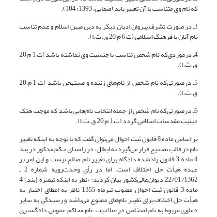
که نام وی متناسب با آن تغییر یابد (صفایی، 1393: 104).
3ـ در صورت تشرف پیروان ادیان دیگر به دین مبین اسلام و عدم تناسب
نام آنان با فرهنگ اسلامی (ت 6 م 20 ق.ث.ا).
4ـ درموردی‌که نام شخص تناسب با جنسیت وی نداشته باشد (ت 1 م 20
ق.ث.ا).
5ـ درصورتی‌که نام شخص از نام‌های زننده و مستهجن باشد (ت 1 م 20
ق.ث.ا).
6ـ درصورتی‌که نام شخص از جمله انتخاب نام‌هایی باشد که موجب هتک
حیثیت مقدسات اسلامی گردد (ت 1 م 20 ق.ث.ا).
بر اساس ماده 8 قانون ثبت احوال می‌توان گفت که با توجه به اینکه تغییر
نام در قالب تصحیح قرار می‌گیرد نه ابطال، در راستای حکم مذکور در بند
4 ماده 3 قانون یادشده دادگاه برای تغییر نام صالح نیست و این امر بر
عهده هیأت حل اختلاف است. اما در رأی وحدت‌‌رویه شماره 2 ـ
22/01/1362 دیوان‌عالی‌کشور بیان گردید: «نظر به اینکه تبصره [بند] 4
ماده 3 قانون ثبت احوال مصوب تیرماه 1355 ناظر به اعطای اختیار به
هیأت حل اختلاف برای تغییر نام‌های ممنوع می‌باشد و رسیدگی به سایر
دعاو‌ی مربوط به نام اشخاص در صلاحیت عام محاکم عمومی دادگستری