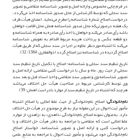
در فرم چاپی مخصوص و ارائه اصل و تصویر شناسنامه متقاضی و تصویر
سند سجلی که توسط کارشناس از محل صدور شناسنامه اخذ می‌گردد،
درخواست اصلاح شماره شناسنامه را مطرح می‌نماید. اعضای هیأت ظرف
یک هفته درصورتی‌که محل صدور شناسنامه همان محل اقامت خواهان
باشد رأی صادر می‌کند و خواهان با اخذ رأی صادره به همراه شناسنامه و
دو قطعه عکس و پرداخت هزینه مربوط اقدام به تعویض شناسنامه
می‌کند تا اشتباه موردنظر علاوه بر اجرا در سند سجلی که از طریق هیأت
اصلاح گردیده در شناسنامه نیز اصلاح گردد (ذوالفقاری، 1384: 32).
تاریخ تنظیم سند سجلی و شناسنامه: اصلاح یا تکمیل تاریخ تنظیم سند
سجلی از حیث روز، ماه و سال با درخواست کتبی متقاضی، ارائه اصل و
تصویر شناسنامه وی و تصویر سند متقاضی و اخذ اسناد قبل و بعد سند
وی توسط کارشناس مربوط در صلاحیت هیأت حل اختلاف می‌باشد
هرچند که اشتباه در تاریخ تنظیم سند از موارد نادر است (همان: 39).
نام‌خانوادگی:
اصلاح نام‌خانوادگی از حیث غلط املایی یا اصلاح اشتباه
مأمور ثبت احوال در این مقوله نیاز به طرح موضوع در هیأت حل اختلاف
دارد. به‌عنوان نمونه اصلاح نام‌خانوادگی «ذاهدی» به «زاهدی» از موارد
غلط املایی است که متقاضی با مراجعه به دفتر هیأت حل اختلاف و با
درخواست کتبی و ارائه اصل و تصویر شناسنامه، خواستار اصلاح
نام‌خانوادگی خود می‌شود و مأمور ثبت احوال با مراجعه به منابع علمی