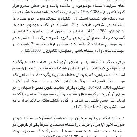
تمام شرایط «اشتباه موضوعی» را داشته باشد و در همان قلمرو قرار
گیرد (کاتوزیان، 1388: 398). طبق این دیدگاه در فقه امامیه «اشتباه» به
سه دسته قابل‌تقسیم است: 1. «اشتباه و سوءتفاهم در نوع عقد»؛ 2.
«اشتباه در شخص طرف»؛ و 3. «اشتباه در ذات موضوع معامله»
(کاتوزیان، 1388: 415). ایشان در حقوق ایران قلمرو «اشتباه» را
گسترده‌تر دانسته و آن را به چهار گروه تقسیم می‌کند: 1. «اشتباه در
خود موضوع معامله»؛ 2. «اشتباه در شخص طرف معامله»؛ 3. «اشتباه در
جهت معامله»؛ و 4. «اشتباه ناشی از تدلیس» (کاتوزیان، 1388: 425).
برخی دیگر «اشتباه» را بر مبنای اثری که بر حیات عقد می‌گذارد
تقسیم‌بندی کرده‌اند؛ بر این اساس «اشتباه» به سه دسته قابل‌تقسیم
است: 1. «اشتباهی» که به بطلان معامله منتهی می‌گردد؛ 2. «اشتباهی» که
موجب خیار فسخ است؛ و 3. «اشتباهی» که بر حیات عقد تأثیر ندارد
(صفایی، 1384: 88-104). یکی دیگر از اساتید حقوق مدنی «اشتباه» را، بر
مبنای اثر آن به دو گروه مبطل عقد و بی‌تأثیر تقسیم و «اشتباهی» را که به
ایجاد خیار فسخ منتهی می‌شود، در گروه «اشتباهات» بی‌تأثیر قرار داده
است (شهیدی، 1392: 163-171).
در حقوق انگلیس با توجه به این مهم که «اشتباه مشترک» است یا نه و در
صورت اخیر آیا هر دو طرف در اشتباه هستند یا صرفاً یکی از طرفین در
«اشتباه است»، اشتباه به سه دسته 1. «مشترک»؛ 2. «متقابل»؛ و 3.