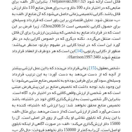
قائل است ارائه شود (Veljanovski,2007:32). بنابراین اگر «الف» برای
منابعی که در اختیار دارد 100 دلار و «ب» برای همان منابع 110 دلار ارزش
قائل باشد، کارایی تخصیصی زمانی حاصل می‌شود که آن منابع از «الف» به
«ب» منتقل شود. تحلیل اقتصادی بر این باور است که قرارداد وسیله‌ای
برای حصول کارایی تخصیصی است (Zhou,2008:5)، زیرا فرض بر این
است که در قرارداد منابع به شخصی که بیشترین ارزش را برای آن قائل
است، منتقل می‌گردد. نکته دیگری که در خصوص کارایی باید در نظر
آورد این است که در اینجا کارایی در مفهوم «پارتو» مدنظر می‌باشد؛
منظور از «کارایی پارتویی»
[14]
این است که هر دو طرف از انعقاد قرارداد
منتفع شوند (Harrison,1997:346).
«شخص معقول»
[15]
زمانی قرارداد می‌بندد که با این عمل ارزشی بیشتر
از آنچه که از دست می‌دهد به دست آورد؛ به ‌این ‌ترتیب قرارداد
وسیله‌ای سودآور برای طرفین بوده و به تخصیص منابع منتهی می‌شود؛ با
این ‌وجود باید توجه داشت که تخصیص منابع بر این پیش‌فرض مبتنی
است که هر شخصی از ارزش واقعی کالایی که در اختیار دارد آگاه است.
بنابراین اگر شخصی نسبت به ارزش‌گذاری کالای خود در «اشتباه» باشد
تخصیص منابع محقق نخواهد شد؛ زیرا ارزشی که «اشتباه» کننده به
دست می‌آورد کمتر از ارزشی است که از دست می‌دهد. برای مثال «الف»
با این پندار که تابلوی نقاشی او یک کپی از روی اثر اصلی است، آن را
15000 دلار ارزش‌گذاری می‌کند؛ «الف» در صورت آگاهی از اینکه تابلوی
او اصل است، آن را به کمتر از 150000 دلار نخواهد فروخت؛ حال اگر «ب»