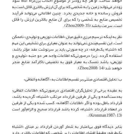
خواهد ساخت. او هر چه زودتر از موضوع احداث بزرگراه آگاه شود
زودتر می‌تواند زمین را به شخصی که برای آن ارزش بالاتری قائل است به
فروش رسانده و خانه جدیدی بخرد. چنین اطلاعاتی می‌تواند فرآیند
تخصیص منابع به شخصی را که برای آن منابع بالاترین ارزش را قائل
است، سرعت بخشد (Zhou,2009: 35).
نظر به اینکه ترسیم مرزی دقیق میان «اطلاعات توزیعی و تولیدی» ناممکن
است، این تقسیم‌بندی نمی‌تواند به عنوان معیاری برای تشخیص این مهم
که «اشتباه یک‌طرفه» در چه صورتی باید بر سرنوشت عقد مؤثر باشد،
استفاده گردد. زیرا درصورتی‌که اطلاعات واجد هر دو جنبه «تولیدی و
توزیعی» باشد تمسک به معیار فوق به تخصیص ناکارآمد منابع منجر
خواهد شد (Zhou,2008: 14).
ب: تحلیل اقتصادی مبتنی بر تقسیم اطلاعات به «آگاهانه و اتفاقی»
به عقیده برخی از تحلیل‌گران اقتصادی درصورتی‌که «اطلاعات اتفاقی»
به‌دست‌آمده و یکی از طرفین قرارداد مرتکب «اشتباه» گردیده باشد،
قرارداد باطل بوده و اگر «اطلاعات آگاهانه» کسب شده و یکی از طرفین
در انعقاد قرارداد «اشتباه» کرده باشد قرارداد صحیح و الزام‌آور است
(Kronman,1987: 13).
بنابر دیدگاه فوق بی‌اعتبار به شمار آوردن قرارداد بر مبنای «اشتباه
یک‌طرفه» وظیفۀ افشای اطلاعات را بر شخصی که اطلاعات بالاتری دارد