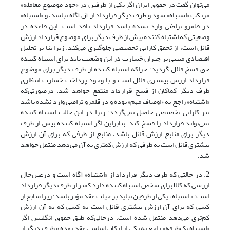
می‌توان گفت در حقوق ایران اگر یکی از طرفین در «خود موضوع معامله»
مرتکب «اشتباه» شود و طرف دیگر قرارداد از آن آگاه نباشد، و «اشتباه»
در قلمرو تراضی وارد نشده باشد قرارداد نافذ است. این قاعده در
وضعیتی که اشتباه کننده بیش از طرف دیگر برای موضوع قرارداد ارزش
قائل است، از تحقق کارایی تخصیصی جلوگیری می‌کند. زیرا بنا بر تحلیل
اقتصادی مبتنی بر جبران خسارت در این وضعیت باید برای اشتباه کننده
حق فسخ قائل گردید؛ چراکه اشتباه کننده از طرف دیگر برای موضوع
قرارداد ارزش بیشتری قائل است و با وجود پرداخت خسارت انتظاری
طرف دیگر کماکان از فسخ قرارداد منتفع خواهد شد. درصورتی‌که
«اشتباه» راجع به «اوصاف مهم» بوده و در قلمرو تراضی وارد نشده باشد
نیز کارایی تخصیصی حاصل نمی‌گردد؛ زیرا در این حالت اشتباه کننده
نمی‌تواند قرارداد را فسخ کند. بنابراین اگر اشتباه کننده بیش از طرف
دیگر برای منابع ارزش قائل باشد، منابع از طرفی که برای آن ارزش
بیشتری قائل است به طرفی که ارزش کمتری به آن می‌دهد منتقل خواهد
شد.
2. در حالتی که طرف دیگر قرارداد از «اشتباه» آگاه است و درعین‌حال
ارزشی که کالا برای شخص اشتباه کننده دارد کمتر از طرف دیگر قرارداد
است؛ « اشتباه» یکی از طرفین نباید بر حیات عقد مؤثر باشد؛ زیرا منابع از
کسی که برای آن ارزش بیشتری قائل است به کسی که به آن ارزش
کم‌تری می‌دهد منتقل شده است. درحالی‌که طبق حقوق انگلیس اگر
«اشتباه یک‌طرفه» راجع به یکی از ارکان اساسی عقد بوده و طرف دیگر از