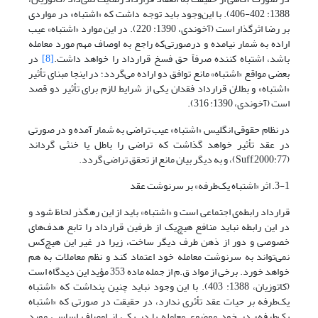
1388: 402-406). با این‌وجود باید توجه داشت که «اشتباه» در مواردی
بر رضا اثرگذار است (آخوندی، 1390: 220). در این موارد «اشتباه» عیب
اراده به شمار نیامده و درصورتی‌که راجع به اوصاف مهم مورد معامله
باشد، اشتباه کننده صرفاً حق فسخ قرارداد را خواهد داشت.
[8]
در
بعضی مواقع «اشتباه» مانع توافق دو اراده می‌گردد؛ در اینجا مبنای تأثیر
«اشتباه» و بطلان قرارداد فقدان یکی از شرایط لازم برای تأثیر دو قصد
است (آخوندی، 1390: 316).
در نظام حقوقی انگلیس «اشتباه» عیب تراضی به شمار ‌آمده و در صورتی
در عقد تأثیر خواهد گذاشت که تراضی را باطل یا خنثی گرداند
(Suff,2000:77)، و به دیگر بیان مانع از تحقق تراضی گردد.
3-1. اثر «اشتباه یک‌طرفه» بر سرنوشت عقد
قرارداد رابطه‌ی اجتماعی است و «اشتباه» باید از این رهگذر لحاظ شود و
در این رابطه نباید منافع هیچ‌یک از طرفین قرارداد را تابع هدف‌های
خصوصی و دور از ذهن طرف دیگر ساخت، زیرا در غیر این هیچ‌کس
نمی‌تواند به سرنوشت معامله خود اعتماد کند و نظم معاملات به هم
خواهد خورد. برخی از مواد ق.م از جمله ماده 353 مؤید این دیدگاه است
(کاتوزیان، 1388: 403). با این وجود نباید چنین پنداشت که «اشتباه
یک‌طرفه بر حیات عقد تأثری ندارد، در حقیقت در صورتی که «اشتباه
یک‌طرفه» در خود موضوع معامله یا در یکی از اوصاف اساسی مورد