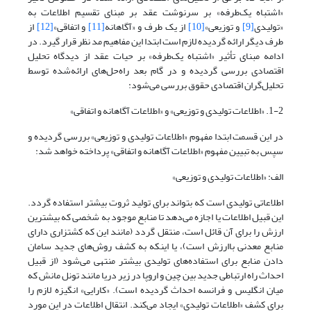
«اشتباه یک‌طرفه» بر سرنوشت عقد بر مبنای تقسیم اطلاعات به
«تولیدی
[9]
و توزیعی»
[10]
از یک طرف و «آگاهانه
[11]
و اتفاقی»
[12]
از
طرف دیگر ارائه گردیده لازم است ابتدا این مفاهیم مد نظر قرار گیرد. در
ادامه مبنای تأثیر «اشتباه یک‌طرفه» بر حیات عقد از دیدگاه تحلیل
اقتصادی بررسی گردیده و در گام بعد راه‌حل‌های ارائه‌شده توسط
تحلیل‌گران اقتصادی حقوق بررسی می‌شود:
1-2. «اطلاعات تولیدی و توزیعی» و «اطلاعات آگاهانه و اتفاقی»
در این قسمت ابتدا مفهوم «اطلاعات تولیدی و توزیعی» بررسی گردیده و
سپس به تبیین مفهوم «اطلاعات آگاهانه و اتفاقی» پرداخته خواهد شد:
الف: «اطلاعات تولیدی و توزیعی»
اطلاعاتی تولیدی است که بتواند برای تولید ثروت بیشتر استفاده گردد.
این قبیل اطلاعات یا اجازه می‌دهد تا منابع موجود به شخصی که بیشترین
ارزش را برای آن قائل است، منتقل گردد (مانند این که کشتزاری دارای
منابع معدنی باارزش است)، یا اینکه به کشف روش‌های جدید سامان
دادن منابع برای استفاده‌های تولیدی بیشتر منتهی می‌شود (از قبیل
احداث راه ارتباطی جدید بین چین و اروپا در زیر دریا مانند تونل مانش که
میان انگلیس و فرانسه احداث گردیده است). «کارایی» انگیزه لازم را
برای کشف «اطلاعات تولیدی» ایجاد می‌کند. انتقال اطلاعات در این مورد