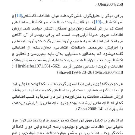
Ulen,2004: 258).
برخی دیگر از تحلیل‌گران تلاش کرده‌اند میان «اطلاعات اکتشافی
[18]
و
غیر اکتشافی»
[19]
تمایز قائل شوند: «اطلاعات غیر اکتشافی»، اطلاعاتی
است که در اثر گذشت زمان برای همگان آشکار خواهد شد. ارزش
اطلاعات مزبور صرفاً ازاین‌جهت است که برخی زودتر از آن آگاهی
می‌یابند؛ این اطلاعات تنها به توزیع ثروت منتهی گردیده و ثروت اجتماعی
را افزایش نمی‌دهد. «اطلاعات اکتشافی» به‌آن‌دسته از اطلاعاتی
گفته‌می‌شود که به‌منظور دست‌یابی به‌آن باید به‌بررسی و تحقیق و
اکتشاف پرداخت. این اطلاعات می‌تواند به افزایش منفعت خصوصی مالک
اطلاعات و ثروت اجتماعی منتهی گردد .(Hirshleifer,1971:561-562) (
Miceli,2004:118) ( Shavell,1994: 20-26)
هر دو دیدگاه فوق بر این مبنا استوار گردیده است که قواعد حقوقی باید
از ایجاد انگیزه به‌منظور دست‌یابی به اطلاعاتی که به لحاظ اجتماعی فاقد
ارزش هستند، ممانعت به عمل‌آورده و افراد را صرفاً به کسب اطلاعاتی
که از لحاظ اجتماعی ارزشمند بوده و ثروت اجتماعی را افزایش می‌دهد،
تشویق کنند (Zhou, 2008: 14).
ایراد وارد بر تحلیل فوق این است که در حقوق قراردادها نمی‌توان مرز
دقیقی بین «اطلاعات توزیعی و تولیدی» رسم کرده و این دو را کاملاً از
یکدیگر جدا ساخت؛ زیرا در بیشتر موارد اطلاعات هم «تولیدی» و هم