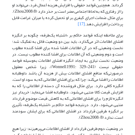
گرداند. هم‌چنین قواعد حقوقی با افزایش هزینه اَعمال فرد، می‌تواند او
را از رفتاری که به لحاظ اجتماعی مضر است بر حذر دارد (Zhou,2008:8).
برای مثال ضمانت اجرای کیفری بر او تحمیل کرده یا میزان غرامت قابل
پرداخت را افزایش دهد.
[17]
برای ملاحظه اینکه قواعد حاکم بر «اشتباه یک‌طرفه» چگونه بر انگیزه
افشای اطلاعات اثر می‌گذارد، باید بین دو وضعیت قائل به تفکیک شد:
نخست وضعیتی که در آن اطلاعات افشا شده برای افشا کننده مطلوب
است و دوم وضعیتی که آن اطلاعات برای افشا کننده مطلوب نیست. در
وضعیت نخست نیازی به ایجاد انگیزه افشای اطلاعات به‌وسیله قواعد
حقوقی نیست (Wonnell,1991: 329-241)، زیرا شخص معقول
درصورتی‌که منافع افشای اطلاعات بیش از هزینه آن باشد داوطلبانه
اطلاعات را افشا می‌کند؛ چرا که برای افشای اطلاعاتی که به سود او است،
انگیزه کافی دارد. برای مثال فروشنده آن دسته از اطلاعاتی را که به
افزایش قیمت کالا منتهی می‌شود، داوطلبانه افشا می‌نماید؛ خریدار نیز
انگیزه لازم را برای افشای اطلاعاتی که به کاهش قیمت موضوع قرارداد
منتهی می‌شود، دارد. درنتیجه قواعد حاکم بر «اشتباه یک‌طرفه» تأثیری
بر انگیزه طرفین قرارداد در افشای اطلاعاتی که برای ایشان سودمند
است، ندارد (Zhou,2008: 8).
در وضعیت دوم طرفین قرارداد از افشای اطلاعات می‌پرهیزند؛ زیرا هیچ
شخص معقولی اطلاعاتی را که برای او سودمند نیست افشا نخواهد کرد.