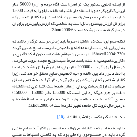
از اینکه تابلوی مذکور یک اثر اصل است آگاه بوده و آن را 50000 دلار
ارزش‌گذاری کرده و با استفاده از «اشتباه» «الف» تابلو را به قیمت 15000
دلار بخرد، منابع به درستی تخصیص نیافته است؛ زیرا کالا از شخصی که
برای آن ارزش بیشتری قائل است به شخصی که ارزش پایین‌تری برای آن
در نظر گرفته، منتقل شده است (Zhou,2008:6).
نکته مهم این است که «اشتباه» صرفاً باید زمانی بر عقد اثرگذار باشد که
به ارزیابی نادرست بازده معامله و تخصیص نادرست منابع منتهی ‌گردد
(Shavell,2004: 330). در بعضی از مواقع «اشتباه»، بدون آنکه تأثیری بر
«کارایی تخصیصی» داشته باشد صرفاً سبب توزیع مجدد ثروت می‌گردد.
در مثال فوق اگر «ب» 200000 دلار برای تابلو ارزش قائل باشد؛ در اینجا
با انعقاد قرارداد بین «الف» و «ب» تخصیص منابع محقق خواهد شد؛ زیرا
کالا از شخصی که ارزش کمتری برای آن در نظر گرفته به شخصی منتقل
می‌شود که ارزش بیشتری برای آن قائل شده است؛ تنها اثری که «اشتباه»
«الف» بر جای می‌گذارد این است که 135000 دلار (15000 - 150000)
به‌جای آنکه به جیب «الف» وارد شود به دارایی «ب» اضافه‌شده و
درعین‌حال ثروت کل جامعه تغییر نکرده است (Zhou,2008:6).
ب: ایجاد انگیزه کسب و افشای اطلاعات
[16]
با توجه به این که «اشتباه» می‌تواند به تخصیص ناکارآمد منابع منتهی
گردد باید در جست‌وجوی راه‌حلی بود که به کاهش اشتباهات منتهی