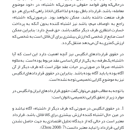
درحالی‌که وفق قواعد حقوقی درصورتی‌که «اشتباه» در «خود موضوع
معامله» باشد، قرارداد باطل بوده و لذا امکان اتخاذ راهی که برای هر دو
طرف منفعت داشته باشد، ممکن نخواهد بود. درصورتی‌که «اشتباه»
راجع به «اوصاف مهم» باشد نیز اشتباه کننده بدون آنکه به پرداخت
خسارت انتظاری طرف دیگر مکلف باشد، حق فسخ دارد؛ بنابراین ممکن
است منابع از شخصی که ارزش بیشتری برای آن قائل است به شخصی که
ارزش کمتری به آن می‌دهد منتقل گردد.
در حقوق قراردادهای انگلیس نیز آنچه اهمیت دارد این است که آیا
«اشتباه یک‌طرفه» به یکی از ارکان اساسی عقد مربوط بوده است. به‌علاوه
«اشتباه» صرفاً در صورتی بر حیات عقد مؤثر است که طرف دیگر از آن
آگاه بوده یا باید آگاه بوده باشد. بنابراین در حقوق قراردادهای انگلیس
نیز به موضوع کارایی تخصیصی توجه نشده است.
با توجه به مطالب فوق می‌توان گفت حقوق قراردادهای ایران و انگلیس در
موارد زیر از تحقق کارایی تخصیصی ناتوان است:
1. در حقوق انگلیس در صورتی که طرف دیگر از «اشتباه» آگاه نباشد و
در عین حال اشتباه کننده ارزش بیشتری برای کالا قائل باشد، قرارداد
معتبر است در حالی که از دیدگاه تحلیل اقتصادی به جهت حاصل نشدن
کارایی، قرارداد را نباید معتبر دانست (Zhou, 2008: 7).