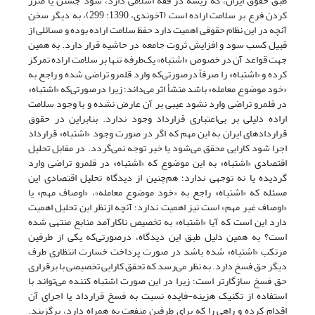
طبق حقوق ایران، که ریشه در فقه اسلامی دارد، سود جستن یا ضرر
کردن فرع بر سلامت اراده است (آخوندی، 1390: 299)، به دیگر سخن
آنچه در این نظام حقوقی اهمیت دارد حفظ سلامت اراده بوده و مسائلی از
قبیل کسب سود و افزایش ثروت جامعه در حاشیه قرار دارد. به همین
جهت قواعد آن در خصوص «اشتباه» یک‌طرفه تنها بر سلامت اراده تمرکز
کرده و «اشتباه» را صرفاً درصورتی‌که وارد قلمرو تراضی شده و راجع به
«خود موضوع معامله» باشد منشأ اثر می‌داند؛ زیرا درصورتی‌که «اشتباه»
در قلمرو تراضی وارد نشود عیبی بر آن عارض نشده و با وجود سلامت
اراده دلیلی بر بی‌اعتباری قرارداد وجود ندارد. بنابراین در حقوق
قراردادهای ایران به این مهم که اگر در صورت وجود «اشتباه» قرارداد
اجرا شود کارایی محقق می‌شود یا خیر توجه نمی‌گردد. در مقابل تحلیل
اقتصادی «اشتباه» به این موضوع که «اشتباه» در قلمرو تراضی وارد
گردیده یا نه توجهی ندارد؛ هم‌چنین از دیدگاه تحلیل اقتصادی این
مسئله که «اشتباه» راجع به «خود موضوع معامله»، «اوصاف مهم» یا
«اوصاف غیر مهم» است نیز اهمیت ندارد؛ آنچه ازنظر این تحلیل اهمیت
دارد این است که آیا «اشتباه» به تخصیص ناکارآمد منابع منتهی شده
است؟ به همین دلیل طبق این دیدگاه، درصورتی‌که یکی از طرفین
مرتکب «اشتباه» شده باشد در صورت پرداخت خسارت انتظاری طرف
دیگر حق فسخ دارد. به نظر می‌رسد که تحقق کارایی تخصیصی با برقراری
حق فسخ سازگارتر است؛ زیرا در این صورت اشتباه کننده می‌تواند با
استفاده از تکنیک هزینه-فایده نسبت به فسخ قرارداد یا اجرای آن
اقدام کرده و راهی را که برای طرفین منفعت به همراه دارد، برگزیند.