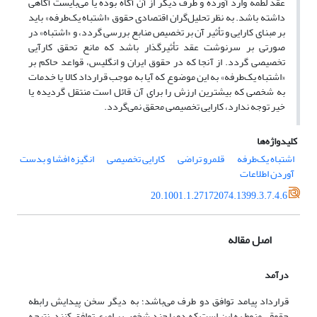
عقد لطمه وارد آورده و طرف دیگر از آن آگاه بوده یا می‌بایست آگاهی
داشته باشد. به نظر تحلیل‌گران اقتصادی حقوق «اشتباه یک‌طرفه» باید
بر مبنای کارایی و تأثیر آن بر تخصیص منابع بررسی گردد، و «اشتباه» در
صورتی بر سرنوشت عقد تأثیرگذار باشد که مانع تحقق کارآیی
تخصیصی گردد. از آنجا که در حقوق ایران و انگلیس، قواعد حاکم بر
«اشتباه یک‌طرفه» به این موضوع که آیا به موجب قرارداد کالا یا خدمات
به شخصی که بیشترین ارزش را برای آن قائل است منتقل گردیده یا
خیر توجه ندارد، کارایی تخصیصی محقق نمی‌گردد.
کلیدواژه‌ها
اشتباه یک‌طرفه
قلمرو تراضی
کارایی تخصیصی
انگیزه افشا و بدست
آوردن اطلاعات
20.1001.1.27172074.1399.3.7.4.6
اصل مقاله
درآمد
قرارداد پیامد توافق دو طرف می‌باشد؛ به دیگر سخن پیدایش رابطه
حقوقی منوط به این است که دو یا چند شخص بر امری توافق کنند. نتیجه