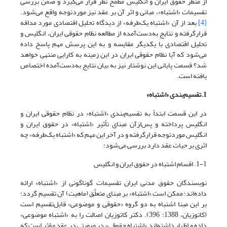
از منظر حقوق ایران و انگلیس مطمح نظر قرار می‌گیرد و ضمن بررسی
تقسیمات «اشتباه»، مبانی و اثر آن بر عقد نیز موردتوجه واقع می‌شود.
[4]
بعد از آن «اشتباه یک‌طرفه» از دیدگاه تحلیل اقتصادی مورد مداقه
قرارگرفته و نتایج به‌دست‌آمده از مطالعه نظام حقوقی ایران، انگلیس و
تحلیل اقتصادی با یکدیگر مقایسه و به این پرسش مهم پاسخ داده
می‌شود که آیا نظام حقوقی ایران در این زمینه به کارایی منتهی خواهد
شد؟ قسمت پایانی این نوشتار نیز به بیان نتایج به‌دست‌آمده اختصاص
یافته است.
1.تقسیم‌بندی «اشتباه»
در این قسمت ابتداً به تقسیم‌بندی «اشتباه» در نظام حقوقی ایران و
انگلیس پرداخته و پس‌ازآن مبنای تأثیر «اشتباه» در حقوق ایران و
انگلیس موردتوجه قرارگرفته و در آخر این مهم که «اشتباه یک‌طرفه» چه
اثری بر حیات عقد دارد بررسی می‌شود:
1-1. اقسام اشتباه در حقوق ایران و انگلیس
نویسندگان حقوق مدنی ایران تقسیمات گوناگونی از «اشتباه» ارائه
داده‌اند؛ ممکن است «اشتباه» بر مبنای متعلَّق (ماهیت) آن تقسیم گردد:
بر این مبنا اشتباه به دو گروه «حقوقی و موضوعی» قابل‌تقسیم است
(کاتوزیان، 1388: 396). دکتر کاتوزیان اصالت را به «اشتباه موضوعی»
داده و اظهار داشته‌اند «اشتباه حقوقی» در صورتی در عقد مؤثر است که