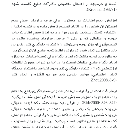
شده و درنتیجه از احتمال تخصیص ناکارآمد منابع کاسته شود
(Kronman,1987: 1).
افزایش حجم اطلاعات در دسترس برای طرف قرارداد، سطح عدم
اطمینان آن شخص را در اتخاذ تصمیم کاهش داده و درنتیجه احتمال
«اشتباه» کاهش می‌یابد. طرفین قرارداد به لحاظ سطح اطلاعات برابر
نبوده و اطلاعاتی که بر یکی از طرفین قرارداد پوشیده مانده بر
تصمیم‌گیری او مؤثر بوده و می‌تواند از «اشتباه» جلوگیری کند. بنابراین
باید مکانیزمی اتخاذ شود که دارنده اطلاعات به افشای آن ترغیب گردد.
به علاوه باید توجه داشت که ایجاد انگیزه برای کسب اطلاعات، به‌اندازه
ایجاد انگیزه افشای اطلاعات اهمیت دارد؛ زیرا در غیر این صورت اطلاعات
ارزشمندی که از «اشتباه» جلوگیری کند وجود نخواهد داشت. از دیدگاه
تحلیل اقتصادی، قواعد حقوقی باید هر دو انگیزه را ایجاد کند
(Zhou,2008: 8-9).
ازنظر اقتصاددانان رفتار انسان‌ها در خصوص تصمیم‌گیری راجع به انجام
یا عدم انجام یک عمل از سنجش هزینه- فایده آن عمل نشئت می‌گیرد
(Eide,2000: 346-347)، از طرفی باید توجه داشت که قواعد حقوقی
می‌تواند بازدهی یک رفتار را تغییر دهد؛ در حقیقت قواعد حقوقی
می‌تواند شخص را تشویق کند تا با کاهش هزینه رفتارش، به انجام عملی
که به لحاظ اجتماعی مطلوب است بپردازد. برای مثال او را از مسئولیت
قانونی در برابر هر خسارتی که از آن عمل مفید ایجاد می‌شود، معاف