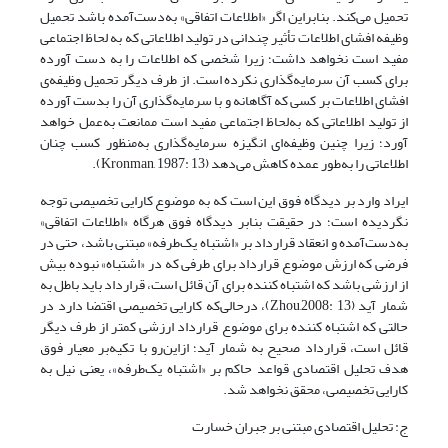
تحمیل می‌کند. بنابراین اگر «اطلاعات اتفاقی» به‌دست‌آمده باشد تحمیل
وظیفه افشای اطلاعات تأثیر چندانی در تولید اطلاعاتی که به لحاظ اجتماعی
مفید است نخواهد داشت؛ زیرا شخصی که اطلاعات را به دست آورده
برای کسب آن سرمایه‌گذاری نکرده است. از طرف دیگر تحمیل وظیفه‌ی
افشای اطلاعات بر کسی که آگاهانه و با سرمایه‌گذاری آن را بدست آورده
از تولید اطلاعاتی که به‌لحاظ اجتماعی مفید است ممانعت به‌عمل خواهد
آورد؛ زیرا چنین وظیفه‌‌ای انگیزه‌ سرمایه‌گذاری به‌منظور کسب چنان
اطلاعاتی را به‌طور عمده کاهش می‌دهد (Kronman, 1987: 13).
ایراد وارد بر دیدگاه فوق این است که به موضوع کارایی تخصیصی توجه
نگردیده است؛ در حقیقت بنابر دیدگاه فوق هرگاه «اطلاعات اتفاقی»
به‌دست‌آمده و انعقاد قرارداد بر «اشتباه یک‌طرفه» مبتنی باشد، حتی در
فرضی که ارزش موضوع قرارداد برای طرفی که در «اشتباه» نبوده بیش
از ارزشی باشد که اشتباه کننده برای آن قائل است، قرارداد باید باطل به
شمار آید (Zhou,2008: 13)، درحالی‌که کارایی تخصیصی اقتضا دارد در
حالتی که اشتباه کننده برای موضوع قرارداد ارزشی کمتر از طرف دیگر
قائل است، قرارداد صحیح به شمار آید؛ ازاین‌رو با تکیه‌بر معیار فوق
هدف تحلیل اقتصادی قواعد حاکم بر «اشتباه یک‌طرفه»، یعنی نیل به
کارایی تخصیصی، محقق نخواهد شد.
ج: تحلیل اقتصادی مبتنی بر جبران خسارت