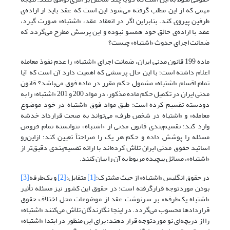
مهمی که از این مطلب گرفته می‌شود این است که عقد باید از اراده‌ی
طرفین پیروی کند. بنابراین اگر در انعقاد عقد، «اشتباه» صورت گیرد،
عقد با اراده‌ی خالق خود همسو نبوده و این پرسش مطرح می‌گردد که
ضمانت اجرای حدوث «اشتباه» چیست؟
ماده 199 قانون مدنی ایران، ضمانت اجرای «اشتباه» را عدم نفوذ معامله
اعلام داشته است؛ با این حال پرسشی که اهمیت دارد آن است که آیا
تمام اقسام «اشتباه» مشمول حکم مقرر در ماده فوق می‌باشد؟ قانون
مدنی ایران در تکمیل حکم ماده مذکور، در مواد 200 و 201 «اشتباه» را به
دودسته تقسیم کرده است: طبق مواد فوق «اشتباه در خود موضوع
معامله» و «اشتباه در شخص طرف» می‌تواند به صحت قرارداد خدشه
وارد کند؛ تقسیم‌بندی قانون مدنی از «اشتباه» نتوانسته تمام فروض
مسئله را پوشش داده و حکم هر یک را صراحتاً تعیین کند؛ ازاین‌رو
اساتید حقوق مدنی ایران تلاش کرده‌اند با ارائه تقسیم‌بندی دقیق‌تر از
«اشتباه»، مسائل پیچیده مربوط به آن را بیان کنند.
در حقوق انگلیس «اشتباه» از حیث مشترک؛
[1]
متقابل؛
[2]
و یک‌طرفه
[3]
بودن موردتوجه قرارگرفته است؛ در حقوق این کشور نیز مسئله تأثیر
«اشتباه یک‌طرفه» بر سرنوشت عقد از موضوعات محل اختلاف حقوق
قراردادها محسوب می‌گردد. در اینجا نگارندگان تلاش می‌کنند «اشتباه»
را از دریچه‌ای نو موردتوجه قرار دهند؛ برای این منظور در ابتدا «اشتباه»