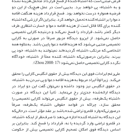
فرض مبتنی است که اشتباه کننده از فسخ قرارداد متحمل هزینه نشده
و به «اشتباه» پی خواهد برد. بدیهی است در عمل هیچ‌یک از این دو
فرضیه همواره درست نخواهد بود. فسخ قرارداد هزینه هنگفت اقامه
دعوا را بر اشتباه کننده تحمیل خواهد کرد. بنابراین اگر ارزشی که اشتباه
کننده برای کالا قائل است از هزینه اقامه دعوا و خسارت انتظاری طرف
دیگر کمتر باشد، قرارداد را فسخ نمی‌کند و درنتیجه کارایی تخصیصی
حاصل نمی‌شود. از این‌رو دیدگاه مزبور صرفاً در صورتی به کارایی
تخصیصی منتهی می‌شود که هزینه اقامه دعوا پایین باشد. به‌علاوه همه
اشخاصی که مرتکب «اشتباه» گردیده‌اند نمی‎توانند به «اشتباه» خود پی
ببرند. بنابراین درصورتی‌که «اشتباه» کننده عملاً از «اشتباه» خودآگاه
نگردد کارایی تخصیصی حاصل نمی‌شود (Zhou, 2008: 17).
علی‌رغم ایرادات فوق این دیدگاه بیش از حقوق انگلیس کارایی را محقق
می‌کند. زیرا اولاً ایراد مربوط به هزینه اقامه دعوا و پی نبردن به «اشتباه»
در حقوق انگلیس نیز وجود داشته و نمی‌توان گفت این دو ایراد در
دیدگاه ارائه‌شده جدی‌تر رخ می‌نماید. ثانیاً این دیدگاه در صورت
«اشتباه یک‌طرفه»، بیش از حقوق انگلیس می‌تواند کارایی تخصیصی را
محقق سازد، چراکه در قواعد حقوقی «اشتباه یک‌طرفه» صرفاً
درصورتی‌که وارد قلمرو تراضی شده باشد بر عقد مؤثر است، درحالی‌که
این دیدگاه به اشتباه کننده اجازه می‌دهد تا صرف‌نظر از اینکه «اشتباه»
در قلمرو تراضی وارد گردیده یا نه، قرارداد را فسخ کند. بنابراین بر
اساس دیدگاه فوق امکان تصحیح کارایی تخصیصی بیش از حکومت