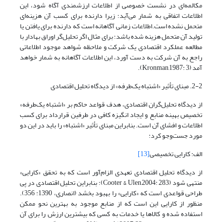
مکالمه‌ای در نشست خصوصی از اطلاعات ارزشمندی آگاه شود، این
اطلاعات اتفاقی به شمار می‌آید؛ زیرا دارنده برای کسب آن هزینه‌ای
متحمل نشده است.اطلاعات زمانی آگاهانه است که دارنده برای یافتن یا
تولید آن متحمل هزینه شده باشد؛ برای مثال اگر تحلیل‌گر اوراق بهادار با
مطالعه عملکرد اقتصادی یک شرکت و ملاحظه شواهد موجود اطلاعاتی
راجع به آن شرکت به دست آورد، این اطلاعات آگاهانه به شمار خواهد
آمد (Kronman,1987: 3).
2-2. مبنای تأثیر «اشتباه یک‌طرفه» از دیدگاه تحلیل اقتصادی
از دیدگاه تحلیل‌گران اقتصادی، هدف قواعد حاکم بر «اشتباه یک‌طرفه»
تخصیص بهینه منابع و ایجاد انگیزه کافی در طرفین قرارداد برای کسب
اطلاعات و افشای آن است. بنابراین مبنای تأثیر «اشتباه» را باید در این دو
مورد جست‌وجو کرد:
الف: کارایی تخصیصی
[13]
از دیدگاه تحلیل اقتصادی تعهدی الزام‌آور است که به تحقق «کارایی»
منتهی شود (Cooter & Ulen,2004: 283)؛ بنابراین تحلیل اقتصادی در پی
طراحی قواعدی است که «کارایی» را بهبود بخشد (انصاری، 1390: 356).
منظور از کارایی این است که از منابع موجود به بهترین نحو ممکن
استفاده ‌شده و کالاها یا خدمات به کسی که بیشترین ارزش را برای آن