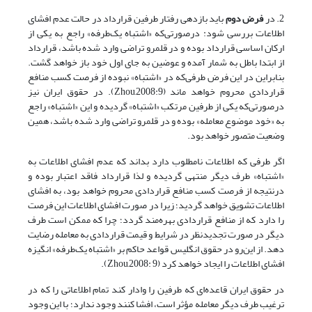
2. در
فرض دوم
باید بازدهی رفتار طرفین قرارداد در حالت عدم افشای
اطلاعات بررسی شود: درصورتی‌که «اشتباه یک‌طرفه» راجع به یکی از
ارکان اساسی قرارداد بوده و در قلمرو تراضی وارد شده باشد، قرارداد
از ابتدا باطل به شمار آمده و عوضین به جای اول خود باز خواهد گشت.
بنابراین در این فرض طرفی‌که در «اشتباه» نبوده از فرصت کسب منافع
قراردادی محروم خواهد ماند (Zhou,2008:9). در حقوق ایران نیز
درصورتی‌که یکی از طرفین مرتکب «اشتباه» گردیده و این «اشتباه» راجع
به «خود موضوع معامله» بوده و در قلمرو تراضی وارد شده باشد، همین
وضعیت متصور خواهد بود.
اگر طرفی که اطلاعات نامطلوب دارد بداند که عدم افشای اطلاعات به
«اشتباه» طرف دیگر منتهی گردیده و لذا قرارداد فاقد اعتبار بوده و
درنتیجه از فرصت کسب منافع قراردادی محروم خواهد بود، به افشای
اطلاعات تشویق خواهد گردید؛ زیرا در صورت افشای اطلاعات این فرصت
را دارد که از منافع قراردادی بهره‌مند گردد؛ چرا که ممکن است طرف
دیگر در صورت تجدیدنظر در شرایط و قیمت قراردادی به معامله رضایت
دهد. از این‌رو در حقوق انگلیس قواعد حاکم بر «اشتباه یک‌طرفه» انگیزه
افشای اطلاعات را ایجاد خواهد کرد (Zhou,2008: 9).
در حقوق ایران قاعده‌ای که طرفین را وادار کند تمام اطلاعاتی را که در
ترغیب طرف دیگر معامله مؤثر است، افشا کنند وجود ندارد؛ با این ‌وجود