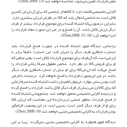
نقض قرارداد تعیین می‌شود، محاسبه خواهد شد (Zhou, 2009: 13).
کارایی تخصیصی اقتضا دارد تا کالاها از شخصی که برای آن ارزش کمتری
قائل است به شخصی انتقال یابد که کالا در نظرش ارزش بیشتری دارد.
بنابراین درصورتی‌که اشتباه کننده برای موضوع قرارداد بیشتر از طرف
دیگر ارزش قائل باشد، آن را فسخ و در غیر این صورت مفاد قرارداد را
اجرا خواهد کرد (Zhou,2008: 15-16).
براساس دیدگاه فوق اشتباه کننده در صورت فسخ قرارداد باید
خسارت انتظاری طرف دیگر را جبران کند. این خسارت دقیقاً برابر با
ارزشی است که آن‌طرف برای موضوع قرارداد قائل است: یعنی مبلغی که
او برای فروش کالا در نظر دارد. شخص معقول صرفاً زمانی قرارداد را
فسخ می‌کند که ارزش‌کالا برای او بیش از خسارت‌انتظاری طرف دیگر
باشد؛ در غیر این‌صورت قرارداد را فسخ نخواهد کرد. درنتیجه، با فرض
ثابت بودن سایر موارد، می‌توان اطمینان داشت اشتباه کننده صرفاً زمانی
که برای کالا ارزشی بیش از طرف دیگر قائل باشد، قرارداد را فسخ کرده
و درنتیجه کارایی تخصیصی محقق خواهد شد. چشم‌پوشی اشتباه کننده
از فسخ قرارداد به‌طور ضمنی دربردارندۀ این معناست که ارزش کالا
برای او از طرف دیگر کمتر است؛ بدیهی است در این وضعیت الزام‌آور
بودن قرارداد به کارایی تخصیصی منتهی خواهد شد (Zhou, 2008: 16).
دیدگاه فوق همواره به کارایی تخصیصی منتهی نمی‌گردد؛ زیرا بر این