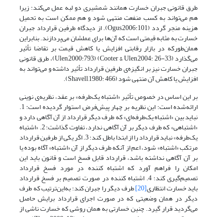
طرق قانونی جبران خسارت همانند شمشیری دو لبه عمل می‌کند؛ زیرا
هم می‌تواند به کسب منفعت منتهی شود و هم ممکن است به تحمیل
هزینه منجر گردد (Ogus,2006:101). از دیدگاه طرفین قرارداد جبران
خسارت به مثابه قیمتی است که آن‌ها برای عملشان می‌پردازند. بنابراین
همان‌طورکه در بازار رقابتی افزایش یا کاهش قیمت بر تقاضا تأثیر
می‌گذارد (Cooter & Ulen,2004: 26-33) (Ulen,2000:793)، طرق قانونی
جبران خسارت نیز بر انگیزه‌ی طرفین قرارداد تأثیر داشته و می‌تواند به
افزایش یا کاهش آن منتهی شود (Shavell,1980: 466).
بر این اساس در خصوص تأثیر «اشتباه یک‌طرفه» بر عقد، نظریه‌ی نوینی
ارائه‌شده است؛ این نظریه بر چهار پیش‌فرض استوار گردیده است: 1.
نباید بین «اشتباه یک‌طرفه‌ای» که طرف دیگر قرارداد از آن آگاهی دارد و
«اشتباهی» که طرف دیگر بر آن آگاهی ندارد، تفاوت گذاشت؛ 2. «اشتباه
یک‌طرفه» نباید قرارداد را از ابتدا باطل کند؛ 3. اگر یکی از طرفین قرارداد
مرتکب «اشتباه» شود، اعم از آنکه طرف دیگر از آن «اشتباه» آگاه بوده یا
بر آن آگاهی نداشته باشد، قرارداد قابل فسخ است و قانون باید این
امکان را فراهم آورد که اشتباه کننده در مورد فسخ قرارداد
تصمیم‌گیری کند؛ 4. اشتباه کننده در صورت تصمیم بر فسخ قرارداد
باید خسارت انتظاری
[20]
طرف دیگر را جبران کند؛ به‌این‌ترتیب که طرف
دیگر در همان وضعیتی که در صورت اجرای قرارداد برایش حاصل
می‌گردید قرار گیرد. چنین خسارتی به همان روشی که خسارت ناشی از