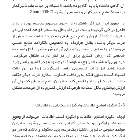
آن آگاهی داشته یا باید آگاه بوده باشد، «اشتباه» بر حیات عقد تأثیرگذار
بوده و لذا مانع تحقق کارایی تخصیصی می‌شود (Zhou,2008: 7).
در حقوق ایران نیز اگر «اشتباه» در «خود موضوع معامله» بوده و وارد
قلمرو تراضی گردیده باشد، قرارداد باطل به شمار خواهد آمد؛ این در
حالی است که اگر ارزش منابع برای طرفی که در «اشتباه» نیست بیش از
طرف دیگر باشد، بطلان قرارداد به تخصیص ناکارآمد منابع منتهی
می‌شود؛ زیرا منابع از شخصی که برای آن ارزش بیشتری قائل است به
شخصی که ارزش کمتری برای آن در نظر دارد، منتقل می‌گردد.
درصورتی‌که «اشتباه» راجع به «اوصاف مهم» بوده و در قلمرو تراضی وارد
شده باشد نیز کارایی تخصیصی حاصل نمی‌گردد؛ زیرا در این حالت
اشتباه کننده بدون آنکه به پرداخت خسارت انتظاری طرف دیگر مکلف
باشد می‌تواند قرارداد را فسخ کند. بنابراین منابع از طرفی که برای آن
ارزش بیشتری قائل است به طرفی که ارزش کمتری به آن می‌دهد منتقل
می‌شود.
2-3. انگیزه افشای اطلاعات و انگیزه‌ دست‌یابی به اطلاعات
ایجاد انگیزه افشای اطلاعات و انگیزه کسب اطلاعات، می‌تواند از وقوع
«اشتباه» جلوگیری و به تحقق کارایی تخصیصی منتهی شود، بنابراین
قواعد حقوقی حاکم بر «اشتباه یک‌طرفه» باید به‌گونه‌ای باشد که هر دو
انگیزه در طرفین ایجاد شود. در اینجا باید به این موضوع پرداخته شود