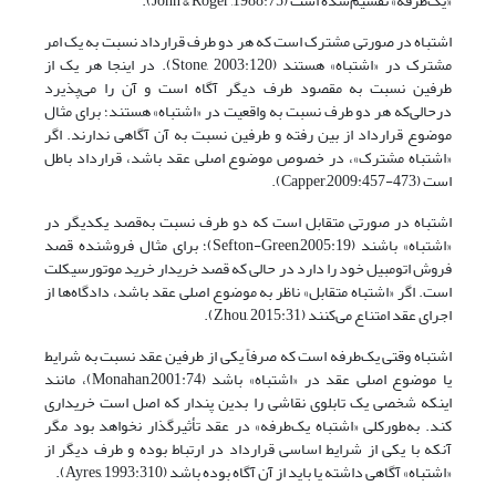
«یک‌طرفه» تقسیم‌شده است (John & Roger ,1988:75).
اشتباه در صورتی مشترک است که هر دو طرف قرارداد نسبت به یک امر
مشترک در «اشتباه» هستند (Stone, 2003:120). در اینجا هر یک از
طرفین نسبت به مقصود طرف دیگر آگاه است و آن را می‌پذیرد
درحالی‌که هر دو طرف نسبت به واقعیت در «اشتباه» هستند؛ برای مثال
موضوع قرارداد از بین رفته و طرفین نسبت به آن آگاهی ندارند. اگر
«اشتباه مشترک»، در خصوص موضوع اصلی عقد باشد، قرارداد باطل
است (Capper,2009:457-473).
اشتباه در صورتی متقابل است که دو طرف نسبت به‌قصد یکدیگر در
«اشتباه» باشند (Sefton-Green,2005:19)؛ برای مثال فروشنده قصد
فروش اتومبیل خود را دارد در حالی که قصد خریدار خرید موتورسیکلت
است. اگر «اشتباه متقابل» ناظر به موضوع اصلی عقد باشد، دادگاه‌ها از
اجرای عقد امتناع می‌کنند (Zhou, 2015:31).
اشتباه وقتی یک‌طرفه است که صرفاً یکی از طرفین عقد نسبت به شرایط
یا موضوع اصلی عقد در «اشتباه» باشد (Monahan,2001:74)، مانند
اینکه شخصی یک تابلوی نقاشی را بدین پندار که اصل است خریداری
کند. به‌طورکلی «اشتباه یک‌طرفه» در عقد تأثیرگذار نخواهد بود مگر
آنکه با یکی از شرایط اساسی قرارداد در ارتباط بوده و طرف دیگر از
«اشتباه» آگاهی داشته یا باید از آن آگاه بوده باشد (Ayres, 1993:310).