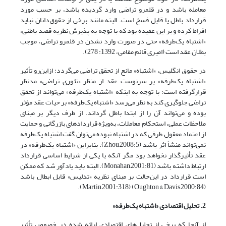
معامله باشد و در قلمرو تراضی وارد گردیده باشد، بر حسب مورد
قرارداد باطل یا قابل فسخ است. البته مانند برخی از حقوق‌دانان نباید
افراط کرده و بر این عقیده بود که با توجه به پذیرش نظریه قصد باطنی،
«اشتباه یک‌طرفه» حتی در صورت وارد نشدن در قلمرو تراضی، موجب
بطلان عقد است (امیری قائم مقامی، 1392: 278).
در حقوق انگلیس، «اشتباه» مانع از تحقق تراضی می‌گردد؛ ازاین‌رو تأثیر
«اشتباه یک‌طرفه» بر سرنوست عقد از منظر «تئوری تراضی» مدنظر
قرارگرفته است؛ با توجه به اینکه «اشتباه یک‌طرفه» می‌تواند از تحقق
تراضی جلوگیری کند به نظر می‌رسد «اشتباه یک‌طرفه» بر حیات عقد مؤثر
بوده و می‌تواند آن را از ابتدا باطل گرداند. از طرف دیگر بر مبنای
ملاحظات عملی، استحکام معاملات، به‌ویژه قراردادهای بازرگانی و حمایت
از اعتماد معقول طرفی که در اشتباه نبوده می‌توان گفت اشتباه یک‌طرفه
نمی‌تواند منشأ اثر باشد (Zhou,2008:5). بنابراین «اشتباه یک‌طرفه» در
عقد تأثیرگذار نخواهد بود مگر آنکه با یکی از شرایط اساسی قرارداد
ارتباط داشته باشد (Monahan,2001:81). البته باید یادآور شد که ممکن
است قرارداد در این‌حالت بر مبنای نظریه «تدلیس» قابل ابطال باشد
(Oughton & Davis,2000:84) (Martin,2001:318).
2. تحلیل اقتصادی «اشتباه یک‌طرفه»
از آنجا که برخی از تحلیل‌های اقتصادی ارائه شده در خصوص تأثیر