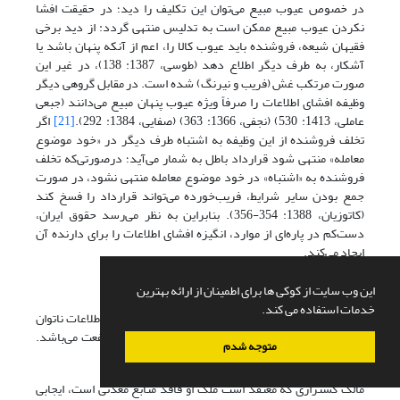
در خصوص عیوب مبیع می‌توان این تکلیف را دید؛ در حقیقت افشا
نکردن عیوب مبیع ممکن است به تدلیس منتهی گردد: از دید برخی
فقیهان شیعه، فروشنده باید عیوب کالا را، اعم از آنکه پنهان باشد یا
آشکار، به طرف دیگر اطلاع دهد (طوسی، 1387: 138)، در غیر این
صورت مرتکب غش (فریب و نیرنگ) شده است. در مقابل گروهی دیگر
وظیفه افشای اطلاعات را صرفاً ویژه عیوب پنهان مبیع می‌دانند (جبعی
عاملی، 1413: 530) (نجفی، 1366: 363) (صفایی، 1384: 292).
[21]
‌ اگر
تخلف فروشنده از این وظیفه به اشتباه طرف دیگر در «خود موضوع
معامله» منتهی شود قرارداد باطل به شمار می‌آید؛ درصورتی‌که تخلف
فروشنده به «اشتباه» در خود موضوع معامله منتهی نشود، در صورت
جمع بودن سایر شرایط، فریب‌خورده می‌تواند قرارداد را فسخ کند
(کاتوزیان، 1388: 354-356). بنابراین به نظر می‌رسد حقوق ایران،
دست‌کم در پاره‌ای از موارد، انگیزه افشای اطلاعات را برای دارنده آن
ایجاد می‌کند.
ب: تأثیر قواعد حقوقی در ایجاد انگیزه‌ی کسب اطلاعات
این وب سایت از کوکی ها برای اطمینان از ارائه بهترین
خدمات استفاده می کند.
حقوق قراردادهای ایران و انگلیس از ایجاد انگیزه کسب اطلاعات ناتوان
هستند، زیرا هدف از کسب اطلاعات به دست آوردن منفعت می‌باشد.
متوجه شدم
مثال زیر مبین چنین حقیقتی می‌باشد:
مالک کشتزاری که معتقد است ملک او فاقد منابع معدنی است، ایجابی