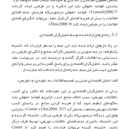
بنابراین قواعد حقوقی باید این انگیزه را در طرفین ایجاد گرداند
(Craswell,2000:7). قواعد حقوقی درصورتی‌که هزینه‌ی عدم افشای
اطلاعات را بیش از هزینه افشای آن قرار دهد، می‌تواند انگیزه‌ی افشای
اطلاعات را در طرفین ایجاد کند (Zhou,2008: 9).
3-2. راه‌حل‌های ارائه‌شده توسط تحلیل‌گران اقتصادی
در راه حل‌های ارائه شده باید این مهم را مدنظر قرارداد که «اشتباه
یک‌طرفه» در چه صورتی بر تخصیص کارآمد منابع و انگیزه‌ی طرفین در
دست‌یابی به اطلاعات کارگر گشته و درنتیجه باید در سرنوشت عقد
مؤثر باشد. تحلیل‌گران اقتصادی برای پاسخ گفتن به این پرسش و ارائه‌ی
معیاری جهت تمیز این مهم، سه راه‌حل ارائه داده‌اند که عبارتند از:
الف: تحلیل اقتصادی مبتنی بر تقسیم اطلاعات به «تولیدی» و «توزیعی»
برخی از تحلیل‌گران اقتصادی بر این عقیده‌اند که تلاش برای کسب
«اطلاعات توزیعی» سبب اتلاف منابع است؛ ازاین‌رو قواعد حقوقی باید
به‌گونه‌ای تنظیم شود که از هزینه کردن منابع در راستای کسب
اطلاعات‌توزیعی ممانعت به‌عمل آید (Cooter & Ulen,2004: 357). بنابراین
وفق این دیدگاه درصورتی‌که یکی از طرفین مرتکب «اشتباه» گردیده و
این «اشتباه» ناشی از عدم افشای «اطلاعات توزیعی» توسط طرف دیگر
باشد، «اشتباه» کننده می‌تواند قرارداد را فسخ کند (Cooter &