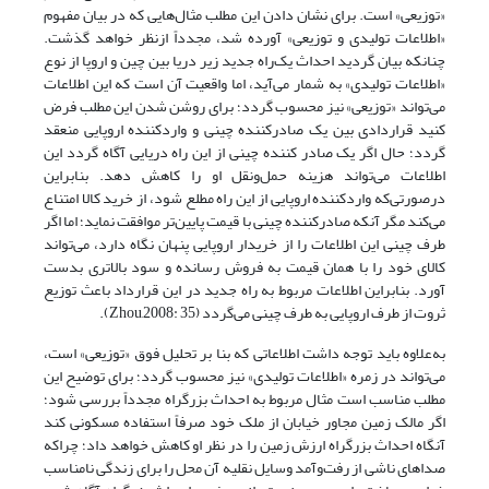
«توزیعی» است. برای نشان دادن این مطلب مثال‌هایی که در بیان مفهوم
«اطلاعات تولیدی و توزیعی» آورده شد، مجدداً ازنظر خواهد گذشت.
چنانکه بیان گردید احداث یک‌راه جدید زیر دریا بین چین و اروپا از نوع
«اطلاعات تولیدی» به شمار می‌آید، اما واقعیت آن است که این اطلاعات
می‌تواند «توزیعی» نیز محسوب گردد؛ برای روشن شدن این مطلب فرض
کنید قراردادی بین یک صادرکننده چینی و واردکننده اروپایی منعقد
گردد؛ حال اگر یک صادر کننده چینی از این راه دریایی آگاه گردد این
اطلاعات می‌تواند هزینه حمل‌ونقل او را کاهش دهد. بنابراین
درصورتی‌که واردکننده اروپایی از این راه مطلع شود، از خرید کالا امتناع
می‌کند مگر آنکه صادرکننده چینی با قیمت پایین‌تر موافقت نماید؛ اما اگر
طرف چینی این اطلاعات را از خریدار اروپایی پنهان نگاه دارد، می‌تواند
کالای خود را با همان قیمت به فروش رسانده و سود بالاتری بدست
آورد. بنابراین اطلاعات مربوط به راه جدید در این قرارداد باعث توزیع
ثروت از طرف اروپایی به طرف چینی می‌گردد (Zhou,2008: 35).
به‌علاوه باید توجه داشت اطلاعاتی که بنا بر تحلیل فوق «توزیعی» است،
می‌تواند در زمره «اطلاعات تولیدی» نیز محسوب گردد؛ برای توضیح این
مطلب مناسب است مثال مربوط به احداث بزرگراه مجدداً بررسی شود؛
اگر مالک زمین مجاور خیابان از ملک خود صرفاً استفاده مسکونی کند
آنگاه احداث بزرگراه ارزش زمین را در نظر او کاهش خواهد داد؛ چراکه
صداهای ناشی از رفت‌وآمد وسایل نقلیه آن محل را برای زندگی نامناسب