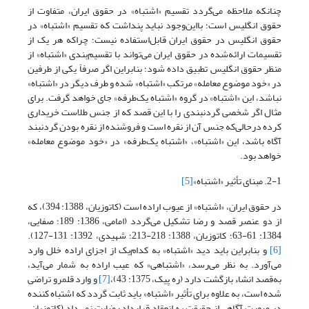
چنانکه ملاحظه می‌گردد تقسیم «اشتباه» در حقوق ایران، متفاوت از
حقوق انگلیس است؛ بااین‌وجود نباید پنداشت که تقسیم «اشتباه» در
حقوق انگلیس در حقوق ایران قابل‌استفاده نیست؛ چراکه هر یک از
تقسیمات ارائه‌شده در حقوق ایران می‌تواند با تقسیم‌بندی «اشتباه» از
منظر حقوق انگلیس تطبیق داده شود؛ بنابراین اگر صرفاً یکی از طرفین
در «خود موضوع معامله» مرتکب «اشتباه» شده و طرف دیگر در «اشتباه»
نباشد، این «اشتباه» در گروه «اشتباه یک‌طرفه» جای خواهد گرفت. برای
مثال اگر شخصی گردنبندی را با این قصد که از جنس طلاست خریداری
کرده درحالی‌که جنس آن از نقره است و فروشنده از نقره بودن گردنبند
آگاه باشد، این «اشتباه»، «اشتباه یک‌طرفه» در «خود موضوع معامله»
خواهد بود.
2-1. مبنای تأثیر «اشتباه»
[5]
در حقوق ایران، «اشتباه» از عیوب اراده است (کاتوزیان، 1388: 394)، که
از دو عنصر قصد و رضا تشکیل می‌گردد (امامی، 1386: 189؛ صفایی،
1384: 61-63؛ کاتوزیان، 1388: 218-213؛ شهیدی، 1392: 131-127).
[6]
و بنابراین باید دید «اشتباه» به کدام‌یک از اجزای اراده خلل وارد
می‌آورد. به نظر می‌رسد، «اشتباهی» که عیب اراده به شمار می‌آید،
به‌قصد انشاء بازگشت دارد (ره پیک، 1375: 43)،
[7]
و وارد قلمرو تراضی
شده است، به علاوه برای تأثیر «اشتباه» باید ثابت گردد که اشتباه کننده
در صورت آگاهی از حقیقت به انعقاد قرارداد رضایت نمی‌داد (کاتوزیان،