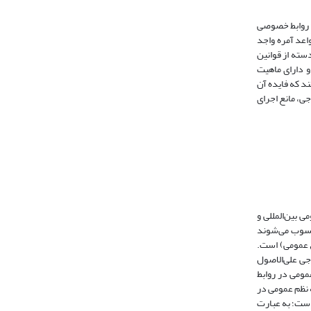
ز روابط خصوصی
واعد آمره واجد
سته از قوانین
و دارای ماهیت
د انتظامی، قواعدی هستند که فایده آن
ی، مانع اجرای
 بین‌المللی و
محسوب می‌شوند
وق عمومی) است.
جی علی‌الاصول
مومی در روابط
 نظم عمومی در
است؛ به عبارت