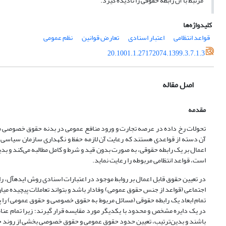
مرتبط با آن رابطه حقوقی را نادیده گیرد.
کلیدواژه‌ها
قواعد انتظامی
اعتبار اسنادی
تعارض قوانین
نظم عمومی
20.1001.1.27172074.1399.3.7.1.3
اصل مقاله
مقدمه
تحولات رخ داده در عرصه تجارت و ورود منافع عمومی در بدنه حقوق خصوصی مو
آن دسته از قواعدی هستند که رعایت آن لازمه حفظ و نگهداری سازمان سیاسی و 
اعمال بر یک رابطه حقوقی، به صورت بدون قید و شرط و کامل مطالبه می‌کند و بد
است، قواعد انتظامی مربوطه را رعایت نماید.
در تعیین 
اجتماعی (قواعد از جنس حقوق عمومی) وفادار باشد و بتواند تعاملات پیچیده میان 
تمام ابعاد یک رابطه حقوقی (مسائل مربوط به حقوق خصوصی و حقوق عمومی) را
در یک دایره مشخص و محدود با یکدیگر مورد مقایسه قرار گیرند؛ زیرا تمام عنا
باشند و بدین‌ترتیب، تعیین حدود حقوق عمومی و حقوق خصوصی بخشی از روند حل تعارض