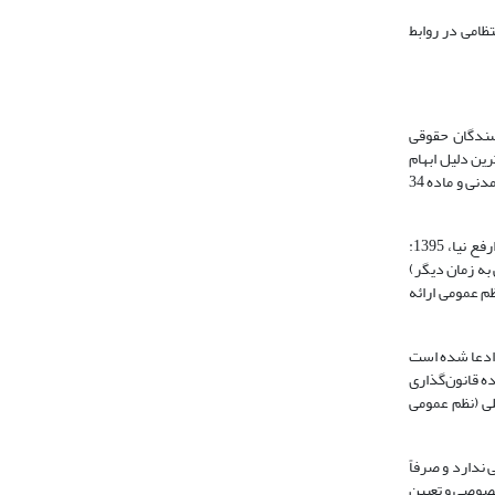
اعد انتظامی در روابط
سندگان حقوقی
ا و هیأت‌های داوری) نیز تعابیر و مفاهیم متعددی از آن به دست داده‌اند (Garnefsky, 2011: 23). اصلی‌ترین دلیل ابهام
آن است که قوانین و مقررات تعریفی از مفهوم نداشته و به‌ذکر عبارات مجملی برای ارجاع به آن کفایت کرده‌اند (مانند ماده 6 قانون آیین دادرسی مدنی، ماده 975 قانون مدنی و ماده 34
علاوه بر عدم تعریف این مفهوم در قوانین و مقررات، یکی از علت‌های مبهم بودن آن در نظام‌های حقوقی این است که نظم عمومی، مفهومی نسبی، متغیر و منعطف است (ارفع نیا، 1395:
 به زمان دیگر)
 تعریف این مفهوم قابل حصول نیست و بنابر اظهار برخی نویسندگان، بیش از 22 تعریف از نظم عمومی ارائه
 ادعا شده است
اراده قانون‌گذاری
ومی در روابط داخلی (نظم عمومی
 ندارد و صرفاً
خصوصی و تعیین