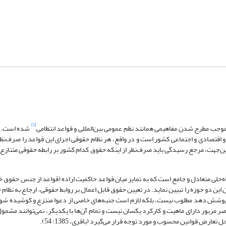
[1]
جب مطرح شدن مفاهیمی همانند نظم عمومی بین‌المللی و قواعد انتظامی
شده است. قو
اقتصادی و اجتماعی کشور است و در واقع، هر نظام حقوقی اجرای این قواعد را صرف‌نظر
ین‌جهت، مرجع رسیدگی باید صرف‌نظر از اینکه حقوق کدام کشور بر رابطه حقوقی متنازع‌ف
حقوق قابل اعمال بر روابط موجود در اعتبارات اسنادی روش ایده‎آل، راه‌حلی متعادل و جامع است که به تمایز میان قواعد حاکمیت اراده (قواعد از
این دو حوزه را تبیین نماید. در تعیین حقوق قابل اعمال بر روابط حقوقی، ارجاع به نظام
 پوشش دهد مطلوب نیست، بلکه لازم است جنبه‌های خاصی از دعوا منتزع و کوشیده شو
صر مزبور دارای ماهیت و کارکرد یکسان نیست و تمام آن‌ها با یکدیگر، نمی‌توانند مشم
 قوانین محسوب و مورد توجه قرار می‌گیرد (باقری، 1385: 54).