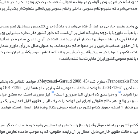
؛ چنانکه در امری بودن قوانین مربوط به احوال شخصیه تردیدی وجود ندارد در حالی ک
ز مسلمات است (کاتوزیان، 1389: 97). بدین‌ترتیب مشاهده می‌شود که مفهوم نظم عمومی داخلی و نظم عمومی بین‌المللی متفاوت از یکد
ای واجد عنصر خارجی در نظر گرفته می‌شود و دادگاه برای تشخیص مصادیق نظم عمومی ب
Mill)، اما در مورد داوری (داور واحد یا هیأت داوری) با توجه به اینکه اصل بر آن است که داور کشور مقر ندارد، بنابرای
حقوق کشور مقر مرا
 مقررات حاکم بر دعوا را در صورتی قابل پذیرش می‌داند که با نظم عمومی کشور ایران مغایر
 که با نظم عمومی کشور ایران مغایرت نداشته باشد.»
اصلاح قواعد انتظامی (Lois de pilice) برای نخستین‌بار در سال 1966 توسط «Francescakis Phocion» مطرح شد (
بین‎المللی را تشکیل می‌دهد
[3]
[2]
و «قواعدی که اجرای آن‎ها ضروری است»
نیز معروف است، به معنای قوا
 در واقع، هر نظام حقوقی اجرای این قواعد را صرف‌نظر از حقوق قابل اعمال بر یک را
ف‌نظر از اینکه حقوق کدام کشور بر رابطه حقوقی متنازع‌فیه قابل اعمال است، قواعد ا
 کدام کشور بر رابطه حقوقی قابل اعمال است، اجرا و اعمال می‌شوند و به عبارت دیگر ص
، دخالت حقوق خارجی قابل اعمال بر آن رابطه حقوقی (که به موجب قاعده تعارض قوان