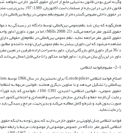
وگرنه امری بودن قانون به تنهایی مانع از اجرای حقوق کشور خارجی نخواهد شد
قانون خارجی در این باره ا
در حقوق داخلی مفهومی گسترده‌‌تر از مفهوم نظم عمومی در روابط بین‌المللی دارد.
همان‌گونه که بیان شد نظم‌عمومی بین‌المللی توسط دادگاه در رسیدگی به دعو
حقوق کشور مقر مراجعه می‌کند (s, 2008: 21
د/36 مرکز داوری اتاق بازرگانی ایران، داور به صراحت اراده طرفین در تعیین
داور در این رأی بیان می‌دارد: «داور قواعد مذکور را تا جایی قابل اعمال می‌داند
2-1- مفهوم قواعد انتظامی
حقوق عمومی»، «قوانین انتظامی» (جنیدی، 1391: 104)، «قواعدی که باید فوراً اجرا شوند»
رعایت آن لازمه حفظ و نگهداری سازمان سیاسی و اقتصادی و اجتماعی کشور است و
صورت بدون قید و شرط و کامل مطالبه می‌کند و بدین‌جهت، مرجع رسیدگی باید صر
را رعایت نماید.
قواعد انتظامی چنان اولویتی بر حقوق خارجی دارند که بدون توجه به اینکه حقوق
انتظامی کشور مقر دادگاه در خصوص موضوعی از موضوعات مرتبط با رابطه حقوقی
تعیین شده است) را نسبت به آن موضوع منتفی می‌سازد (درن، 1367: 205).