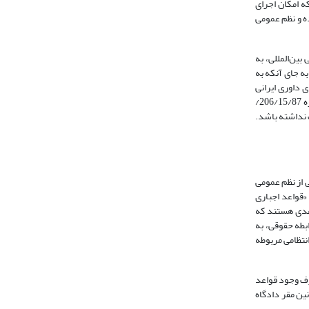
ه امکان اجرای
یگر بوده و نظم عمومی
ین‌المللی، به
ن وی به جای آنکه به
جعه نماید، نظم عمومی بین‌المللی در نظام‌های حقوقی دارای ارتباط قوی با رابطه حقوقی را مدنظر قرار می‌دهد. البته در آرای داوری صادره در هیأت‎های داوری ایرانی
مشاهده می‎شود که این داوران بیشتر به نظم عمومی ایران توجه داشته و مطابق با آن حقوق منتخب طرفین را بر دعوا حاکم نموده‎اند. به عنوان مثال در رأی داوری شماره 206/15/87/
ت نداشته باشد.
Meyzeaud-Garaud, 2008: 45). قواعد انتظامی که بخشی از نظم عمومی
 و با عناوین دیگری همانند «قوانین مربوط به انتظامات» (درن، 1367: 203)، «قواعد انتظامات عمومی» (شهبازی نیا و همکاران، 1392: 101) و «قواعد اجباری
عدی هستند که
بطه حقوقی، به
نتظامی مربوطه
رف وجود قواعد
ین مقر دادگاه