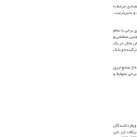
صادی مرتبط با
 و بدین‌ترتیب،
 برخی یا تمام
مچنین متقاضی و
فع، با این واحد پول خارجی در ارتباط و ملزم به رعایت مقررات ارزی هستند (Frida, 1998: 38). به‌عنوان مثال در یک
درکننده و بانک
ز منابع ارزی
از منابع ارزی دارند (Frieden, 2017: 34)، و سعی می‌کنند برخی ضوابط و
و واردکنندگان
یافت ارز، این