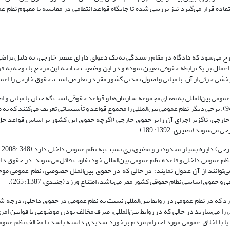
ه قرار می‌گیرد نیز بررسی شده تا جایگاه قواعد انتظامی در مقایسه با مفهوم نظم عمو
رح می‌شود که دادگاه در مقام رسیدگی به یک دعوای دارای عنصر خارجی، به دلیل تراضی
عمال بر یک رابطه حقوقی تعیین نموده و در این وضعیت چنانچه این مرجع با توجه به قو
ا بخشی جزئی از آن، با مبانی و اصول تمدنی کشور مقر در تعارض است، حقوق خارجی را اعما
 عمومی بین‌المللی به معنای مجموعه سازمان‌ها و قواعد حقوقی است که چنان با مبانی و 
کشور مرتبط هستند که ناگزیر بر قوانین خارجی مقدم می‌شوند (صادقی، 1384: 94). برخی دیگر نظم عمومی بین‌المللی را مجموع قواعد و تأسیساتی تعریف م
ارجی، ناگزیر اجرای آن را بر حقوق خارجی (اگرچه حقوق این کشور بر اساس قواعد ح
وند (نصیری، 1392: 189).
ظم عمومی داخلی و قاعده نظم عمومی بین‌المللی خود تفاوت قائل می‌شوند. در حقوق دا
ی‌توانند از آن عدول نمایند؛ در حالی که در حقوق بین‌الملل خصوصی، نظم عمومی م
وق اساسی نظام حقوقی کشور مقر می‌باشد، امتناع ورزد (جنیدی، 1387: 265).
دارد که در نظم عمومی در روابط بین‌المللی نسبت به نظم عمومی در حقوق داخلی، درجه ش
را می‌سازند در حالی که در روابط بین‌المللی، صرف مخالف بودن موضوعی با قوانین امری 
زد یا با اخلاق عمومی مورد احترام مردم برخورد شدیدی داشته باشد تا مخالف نظم عموم