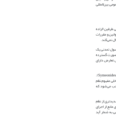
می بین‌المللی
 طرفین (اراده
انین و مقررات
ل نمی‌کند.
اصول تمدنی یک
ی‌کنند که به صورت گسترده
ل تعارض دارای
لازم به ذکر است نظم عمومی بین‌المللی (با کارکرد مانع شدن از اجرای حقوق خارجی) دایره بسیار محدودتر و مضیق‌تری نسبت به نظم عمومی داخلی دارد (Symeonides, 2008: 348).
خلی مفهوم نظم
وجب می‌شود که
دیدتری از نظم
مانع از اجرای
ی به شمار آید