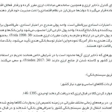
 کنترل ذخایر ارزی و همچنین ساماندهی مبادلات ارزی مقرر کرده و رفتار فعالان اقت
اده قرار می‌گیرد تا دولت‌ها جریان ارز در نظام اقتصادی را تحت مدیریت خود قرار دهند
اعتبارات اسنادی بین‌المللی است. واحد پولی مندرج در اعتبار اسنادی، علی‌الاصول برای
ییدکننده و بانک ابلاغ‌کننده)، واحد پول خارجی (ارز) محسوب می‌شود و این بانک‌ها و ه
ذی‌نفع در فرایند صدور اعتبار اسنادی و پرداخت وجه آن به ذی‌ن
رکت هندی به دلار آمریکا نموده و این اعتبار توسط بانکی هندی تأیید می‌شود، بانک صا
ل اقامت خود هستند.
ی که ذخایر ارزی آن‌ها محدود است یا در شرایطی خاص همانند تحریم در استفاده ا
موجود صرفه‌جویی می‌کنند) رویکردی سخت‌گیرانه جهت جلوگیری از خروج ارز کشور و کاسته شدن 
طریق سیستم بانکی)؛
ردات کالاهای اساسی و مورد نیاز کشور؛
 کردن کالا در قبال ارزی که دریافت کرده‌اند (وحیدی، 1395: 46).
ور، در برهه‌های زمانی مختلف مقرراتی در زمینه تخصیص ارز به واردات کالاها وضع شده 
مانند انتقال از طریق سیستم بانکی کشور یا صرافی‌های بانکی) شده‌اند و در قبال در