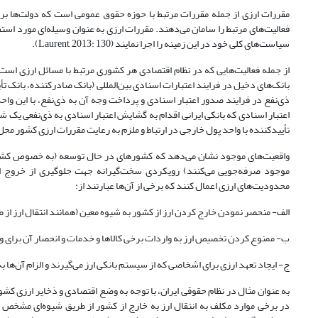
مقررات ارزی از جمله مقررات مرتبط با حوزه حقوق عمومی است که دولت‌ها برای
فعالیت‌های مرتبط را سامان می‌دهند. مقررات ارزی به عنوان وسیله‌ای مورد استف
سیاست‌های کلی خود در این زمینه را اجرا نمایند (Laurent, 2013: 130).
از جمله فعالیت‌هایی که در نظام اقتصادی هر کشوری مرتبط با مسائل ارزی است، 
بانک‌های دخیل در فرایند اعتبارات اسنادی بین‌المللی (بانک صادرکننده، بانک تأ
اعتبار اسنادی که بانکی ایرانی اقدام به گشایش اعتبار اسنادی به ذی‌نفعی یک ش
تأییدکننده با واحد پول خارجی در ارتباط و ملزم به رعایت مقررات ارزی کشور مح
واقعیت‌های موجود نشان می‌دهد که کشورهای در حال توسعه (به خصوص کشورها
محدودیت‌های ارزی اعمال کنند که برخی از آن‌ها عبارتند از:
الف- منحصر نمودن خارج کردن ارز از کشور به شیوه معین (همانند انتقال ارز از 
ب- ممنوع کردن تخصیص ارز به واردات برخی کالاها و خدمات و انحصار آن برای وا
ج- ایجاد تعهد ارزی برای اشخاصی که از سیستم بانکی ارز می‌گیرند و الزام آن‌ها به وارد
به عنوان مثال در نظام حقوقی ایران، با توجه به وضع اقتصادی و ذخایر ارزی کش
در برخی موارد مکلف به انتقال ارز به خارج از کشور از طریق شیوه‌ای مشخص (ه