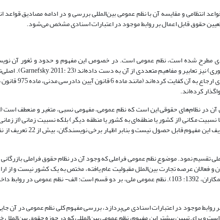
- توصیفی و با روش کتابخانه‎ای در ابتدا مفهوم قواعد انتظامی و مقایسه آن با نظم عمومی بین‌المللی بررسی و در ادامه مصادیق قو
تعیین حقوق قابل اعمال بر روابط موجود در اعتبارات اسنادی مشخص می‌شود.
تعددی مطرح شده است، نظم عمومی است. در خصوص این مفهوم و حدود و ثغور آن نوی
دیدگاه‌های متعددی را ارائه کرده‌اند و مراجع رسیدگی (دادگاه‌ه
گذار کرده‌اند.
نها نسبیت مکانی (از کشور یا منطقه‌ای به کشور یا منطقه دیگر) بلکه نسبیت زمانی (از زمانی
نیز دارد (Geyer, 2015: 72)، بدین‌ترتیب ضابطه و معیار دقیق، و فراگیر برای
 ملی تقسیم نمود. موضوع نظم عمومی فراملی که وجود آن در نظام حقوق فراملی بازرگانی
ای است که میان بازرگانان و فعالان عرصه تجارت بین‌الملل مقبولیت عام یافته، مختص به یک کشور نیست و از 
ملی حاصل نشده بلکه ریشه در عرف‌های بازرگانی فراملی دارد (شهبازی‌نیا و همکاران، 1392: 103). نظم عمومی ملی، بر دو قسم است: الف- نظم عم
 بر روابط موجود در اعتبارات اسنادی می‌پردازد، بررسی مفهوم کلی نظم عمومی در آن جایی
است و برای تبیین بیشتر این مفهوم، نظم عمومی بین‌المللی که در حوزه حقوق بین‌الملل 