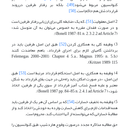
کنوانسیون مربوط می‌شود
[49]
، بلکه بر رفتار طرفین درروند
قراردادشان هم حاکم است.
[50]
2) اصل معقولیت
[51]
، که یک «ضابطه کلی برای ارزیابیِ رفتار طرفین است
و در صورت فقدان مقرره به خصوص می‌توان به آن متوسل شد»
(Bonell, 1987: 81, n. 2.3.2.2 ad Article 7).
3) وظیفه کلی به همکاری کردن؛
[52]
طبق این اصل طرفین باید در
برداشتنِ گامهای لازم برای اجرای قرارداد، باهم معاضدت کنند
(Felemegas, 2000-2001: Chapter 4, 5.a.; Magnus, 1995: n. 5.b;
Kritzer, 1989: 115).
4) وظیفه به همکاری، به اصل استحکام قرارداد مرتبط است.
[53]
طبق
این اصل، «در صورت امکان باید راه‌حلی در جهتِ بقای قرارداد به شکل
معتبر و علیه فسخِ شتاب آمیزِ قرارداد از سوی یکی از طرفین، اتخاذ
شود» ( Bonell, 1987, pp. 84-85, n. 2.4.1 ad Article 7).
5) وظیفه به تخفیفِ خسارات،
[54]
که بر اساس آن هر یک از طرفین باید
همه اقدامات لازم برای کاهشِ خسارتِ وارده به خودش را اتخاذ کند و از
مطالبۀ خساراتی که می‌توانسته از آنها اجتناب کند، محروم است.
حقِ مطالبه مذاکره مجدد درصورت وقوع هاردشیپ طبق کنوانسیون را