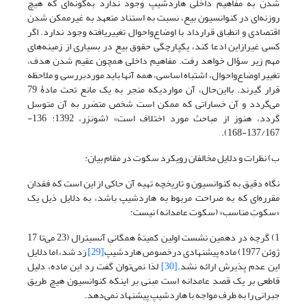
شدن به مفاهیم داخلی هاردشیپ وجود ندارد به‌گونه‌ای که هیچ
روزنه‌ای در کنوانسیون بیع، نسبت به استناد متعهد به غیرممکن شدن
اقتصادی و انطباق قرارداد با اوضاع‌واحوال تغییریافته وجود ندارد. اگر
کسی غیرازاین ادعا کند، یکپارچگی حقوق بیع در بسیاری از زمینه‌های
مهم زیر سؤال خواهد رفت. مفاهیم داخلی همچون عقیم شدن هدف،
تغییر اوضاع‌واحوال، اشتباه اساسی، همه آنها باید موردبررسی و ملاحظه
قرار گیرند. بااین‌حال، آن مواردیکه منجر به یک مانع تحت مادۀ 79
می‌گردد و آن خساراتی که ممکن است شخص متضرر به آن متوسل
گردد، هنوز از مباحث مورد اختلاف است» (شونزِر، 1392: 136-
137/167-168).
ب) نظرات و دلایل مخالفان رویکرد سکوت در مقام بیان:
نگاه دقیق به کنوانسیون و تاریخچه تهیه آن حاکی از این است که فقدان
مقرره‌ای که به صراحت مربوط به هاردشیپ باشد، به دلایل ذیل یک
«سکوتِ مناسب» (سکوت عامدانه) نیست:
1) گرچه در دهمین نشست اولین کمیتۀ همگانیِ آنسیترال (23 می‌تا 17
ژوئن 1977) ماده پیشنهادی درخصوص هاردشیپ
[29]
رَد شد، اما دلایلِ
این عدم پذیرش ارائه نشد.
[30]
لذا نمی‌توان گفت ردِ این ماده، دلیل
قاطعی بر یک قصدِ عامدانه است مبنی بر اینکه کنوانسیون هیچ طریق
جبرانی‌ را به طرفِ مواجه با هاردشیپ پیشنهاد نمی‌دهد.