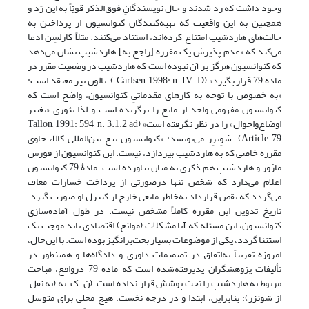
وجود داشت که رد شدند و حال نویسندگانِ فوق‌الذکر قویّاً به این رَد و
همچنین به این واقعیت که تهیه‌کنندگان کنوانسیون از پرداختن به
حالت‌های هاردشیپ امتناع کرده‌اند، استناد می‌کنند. مثلاً کارلسِن ادعا
می‌کند که «عدم پذیرش یک مقرره [راجع به] هاردشیپ نشان می‌دهد
که کنوانسیون هرگز بر آن نبوده است که هاردشیپ در وضعیت مقرر در
ماده 79 قرار بگیرد» (Carlsen, 1998: n. IV. D.). تالون نیز معتقد است:
«به خصوص با توجه به کارهای مقدماتیِ کنوانسیون، واضح است که
کنوانسیون مفهومی واحد از مانع را برگزیده است و لذا تئوریِ «تغییر
اوضاع‌واحوال» را در نظر نگرفته است» (Tallon, 1991: 594, n. 3.1.2 ad
Article 79). شوِنزِر می‌نویسد: «کنوانسیون بیع بین‌المللی کالا، حاوی
مقرره خاصی که به هاردشیپ بپردازد، نیست. این کنوانسیون از فورس
ماژور و هاردشیپ هم ذکری به میان نیاورده است. مادۀ 79 کنوانسیون
اعلام می‌دارد که شخص تنها درصورتی از پرداخت خسارات معاف
می‌گردد که نقض قرارداد به‌خاطر مانعی خارج از کنترل او صورت گیرد.
تاریخ تدوین این مقرره کاملاً مشخص نیست. در طول آماده‌سازی
کنوانسیون، این مسئله که آیا مشکلات (موانع) اقتصادی باید موجب یک
استثنا گردد، یکی از موضوعات بسیار بحث‌برانگیز بوده است. با این‌حال،
امروزه تقریباً به‌اتفاق در تصمیمات داوری و دادگاه‌ها و همینطور در
تألیفات پژوهشگران پذیرفته‌شده است که ماده 79 درواقع، مباحث
مربوط به هاردشیپ را تحت پوشش قرار نداده است. (ن. ک. به (به نقل
از شونزر): بنابراین، ابتدا و در درجه نخست، هیچ محلی برای متوسل