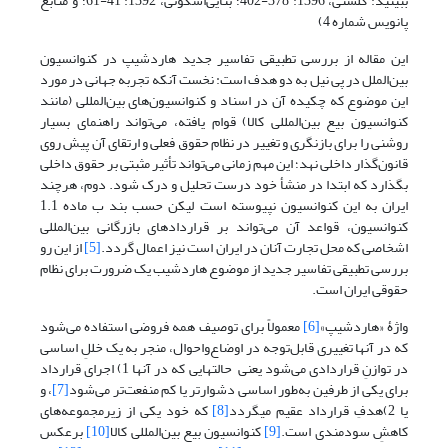
ببینید: گلشنی، 1396: 378-402؛ بنایی‌اسکوئی، 1392: 41-61؛ و منابع
پانویس شماره 4)
این مقاله از بررسی تطبیقی تفاسیر جدید هاردشیپ در کنوانسیون
بین‌الملل در پی نیل به دو هدف است: نخست آنکه تجربه جهانی در مورد
این موضوع که چکیده آن در اسناد و کنوانسیون‌های بین‌المللی (مانند
کنوانسیون بیع بین‌المللی کالا) قوام یافته، می‌تواند راهنمای بسیار
روشنی را برای بازنگری و تغییر در نظام حقوق فعلی و ارتقای آن پیش روی
قانون‌گذار داخلی نهد؛ این مهم زمانی می‌تواند تأثیر مثبتی بر حقوق داخلی
بگذارد که ابتدا در منشأ خود درست تحلیل و درک شود. دوم، هرچند
ایران به این کنوانسیون نپیوسته است لیکن حسب بند ب ماده 1.1
کنوانسیون، قواعد آن می‌تواند بر قراردادهای بازرگانی بین‌المللی
اشخاصی که محل تجارت آنان در ایران است نیز اعمال گردد.
[5]
از این رو
بررسی تطبیقی تفاسیر جدید از موضوع هاردشیب یک ضرورت برای نظام
حقوقی ایران است.
واژۀ «هاردشیپ»
[6]
معمولاً برای توصیف همه فروضی استفاده می‌شود
که در آنها تغییری قابل‌توجه در اوضاع‌واحوال، منجر به یک خللِ اساسی
در توازنِ قراردادی می‌شود یعنی حالتهایی که در آنها 1) اجرای قرارداد
برای یکی از طرفین به‌طور اساسی دشوارتر یا کم منفعت‌تر می‌شود
[7]
، و
یا 2)هدفِ قرارداد عقیم می­گردد
[8]
که خود یکی از زیرمجموعه‌های
کاهشِ سودمندی است.
[9]
کنوانسیون بیع بین‌المللی کالا
[10]
برعکس