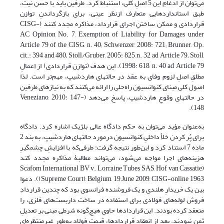
می‌توان از ادغامِ این 5 اصلِ کلی، استنباط کرد. طرفین باید با حسن نیت،
طبق استانداردهایی متعارف ازنظر عینی، برای بازگرداندنِ توازن
قراردادی و ممکن ساختنِ اجرای قرارداد، مذاکره مجدد کنند (CISG-
AC Opinion No. 7, Exemption of Liability for Damages under
Article 79 of the CISG, n. 40; Schwenzer, 2008: 721; Brunner, Op.
cit.: 394 and 480; Stoll/Gruber, 2005: 825, n. 32 ad Article 79; Stoll,
1998: 618, n. 40 ad Article 79). این هدف (توازن قراردادی) از اِعمالِ
مطلقِ اصلِ لزوم وفای به عقد در حالتهای هاردشیپ، مهم‌تر است. لذا
اصول کلی مبنای کنوانسیون راه‌حلی را ارائه می‌کنند که به نیازهای طرفین
در حالتهای وقوعِ هاردشیپ، پاسخ می‌دهد (Veneziano, 2010: 147-
148).
به‌عنوان مؤید می‌توان به حکم دادگاه عالی بلژیک اشاره کرد. دادگاه
برای پُر کردن خلأِ داخلیِ کنوانسیون درمورد حالتهای هاردشیپ، به بند 2
ماده 7 استناد کرد و این‌طور نتیجه گرفت: طرفی‌که با افزایشِ چشمگیرِ
هزینه‌های اجرا مواجه می‌شود، می‌تواند مطالبۀ مذاکره مجدد کند
(Scafom International BV v. Lorraine Tubes SAS, Hof van Cassatie
(Supreme Court), Belgium, 19 June 2009, CISG-online 1963). دعوا
بین یک خریدارِ هلندی و یک فروشنده فرانسوی بود که چندین قراردادِ
فروش لوله‌های فولادی برای استفاده در ساخت داربست‌های فلزی، را
منعقد کرده بودند. این قراردادها حاوی هیچ‌گونه شرطی مبنی بر تعدیلِ
ثمن نبودند. بعد از انعقاد قراردادها، قیمت فولاد به‌طور غیرمنتظره‌ای