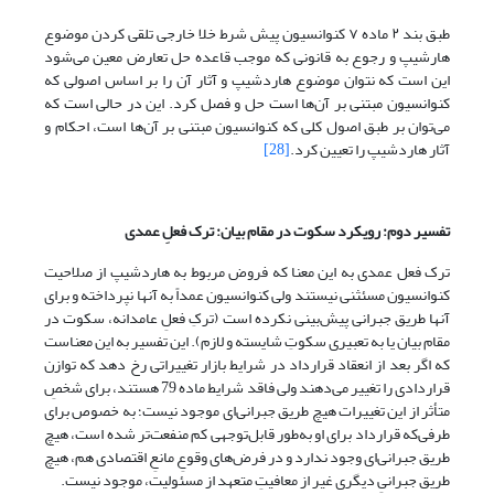
طبق بند ۲ ماده ۷ کنوانسیون پیش شرط خلا خارجی تلقی کردن موضوع
هارشیپ و رجوع به قانونی که موجب قاعده حل تعارض معین می‌شود
این است که نتوان موضوع هاردشیپ و آثار آن را بر اساس اصولی که
کنوانسیون مبتنی بر آن‌ها است حل و فصل کرد. این در حالی است که
می‌توان بر طبق اصول کلی که کنوانسیون مبتنی بر آن‌ها است، احکام و
آثار هاردشیپ را تعیین کرد.
[28]
تفسیر دوم: رویکرد سکوت در مقام بیان: ترک فعلِ عمدی
ترک فعل عمدی به این معنا که فروض مربوط به هاردشیپ از صلاحیت
کنوانسیون مسئثنی نیستند ولی کنوانسیون عمداً به آنها نپرداخته و برای
آنها طریق جبرانی پیش‌بینی نکرده است (ترکِ فعلِ عامدانه، سکوت در
مقام بیان یا به تعبیری سکوتِ شایسته و لازم). این تفسیر به این معناست
که اگر بعد از انعقاد قرارداد در شرایط بازار تغییراتی رخ دهد که توازن
قراردادی را تغییر می‌دهند ولی فاقد شرایط ماده 79 هستند، برای شخصِ
متأثر از این تغییرات هیچ طریق جبرانی‌ای موجود نیست؛ به خصوص برای
طرفی‌که قرارداد برای او به‌طور قابل‌توجهی کم منفعت‌تر شده است، هیچ
طریق جبرانی‌ای وجود ندارد و در فرض‌های وقوعِ مانعِ اقتصادی هم، هیچ
طریق جبرانیِ دیگری غیر از معافیتِ متعهد از مسئولیت، موجود نیست.