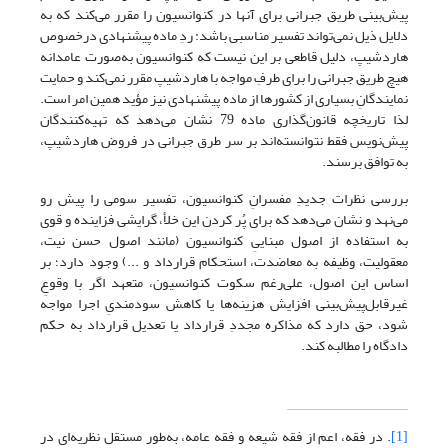
پیش‌بینی طریق جبرانی برای آنها در کنوانسیون را مقرر می‌کند که به
دلایل ذیل نمی‌تواند تفسیر مناسبی باشد: ردِ ماده پیشنهادی درخصوص
هاردشیپ، دلیل قاطعی بر این نیست که کنوانسیون به‌صورت عامدانه
هیچ طریق جبرانی‌ را برای طرفِ مواجه با هاردشیپ مقرر نمی‌کند و حمایت
نمایندگانِ بسیاری از کشورها از ماده پیشنهادی نیز مؤید همین امر است.
لذا تاریخچه قانون‌گذاری ماده 79 نشان می‌دهد که تهیه‌کنندگان
پیش‌نویس فقط نتوانسته‌اند بر سر طرق جبرانی در فروض هاردشیپ،
به توافق برسند.
بررسی نظرات جدیدِ مفسرانِ کنوانسیون، تفسیر سومی را پیش رو
می‌نهد و نشان می‌دهد که برای پُر کردن این خلأ، گرایشی فزاینده و قوی
به استفاده از اصول مبناییِ کنوانسیون (مانند اصول حسن نیت،
معقولیت، وظیفه به معاضدت، استحکام قرارداد و ...) وجود دارد؛ بر
اساس این اصول، علی‌رغم سکوت کنوانسیون، متعهد اگر با وقوعِ
غیرقابل‌پیش‌بینی افزایش هزینه‌ها یا کاهش سودمندیِ اجرا مواجه
شود، حق دارد که مذاکره مجددِ قرارداد یا تعدیل قرارداد به حکم
دادگاه را مطالبه کند.
[1]
. در فقه، اعم از فقه شیعه و فقه عامه، به‌طور مستقل نظریه‌ای در