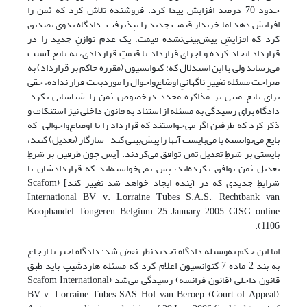
حدود 70 درصد افزایش پیدا کرد. فروشنده تلاش کرد که ثمن را
افزایش دهد اما خریدار قیمت جدید را نپذیرفت. دادگاه بدوی تصدیق
کرد که افزایشِ پیش‌بینی‌نشده قیمت، یک عدم توازنِ جدید را در
قرارداد ایجاد کرده و اجرای قرارداد با قیمتِ قراردادی، به بایع آسیب
می‌رساند ولی با این استدلال که: کنوانسیون (مقرره حاکم بر قرارداد) به
صراحت مسئله تغییرِ ناگهانیِ اوضاع‌واحوال را موردبحث قرار نداده، حقی
برای بایع مبنی بر مذاکره مجدد درخصوص ثمن را شناسایی نکرد.
دادگاه برای رسیدگی به مسئله از استناد به قانون داخلی نیز استنکاف و
ذکر کرد که طرفین اگر می‌خواستند که قرارداد را با اوضاع‌واحوالی – که
بایع می‌توانسته یا می‌بایست آنها را پیش‌بینی کند- سازگار (تعدیل) کنند،
بایستی بر شرطِ تعدیل ثمن توافق می‌کردند. [پس چون طرفین بر شرطِ
تعدیل ثمن توافق نکرده‌اند، پس نمی‌خواسته‌اند که قراردادشان با
شرایطِ جدیدی که در آینده ایجاد خواهد شد تغییر کند] (Scafom
International BV v. Lorraine Tubes S.A.S., Rechtbank van
Koophandel, Tongeren, Belgium, 25 January 2005, CISG-online
1106).
اما این حکم به‌وسیله دادگاه تجدیدنظر نقض شد؛ دادگاه اخیر با ارجاع
به بند 2 ماده 7 کنوانسیون اعلام کرد که مسئله هاردشیپ باید طبق
قانون داخلی (قانون فرانسه) رسیدگی می‌شد (Scafom International
BV v. Lorraine Tubes SAS, Hof van Beroep (Court of Appeal),