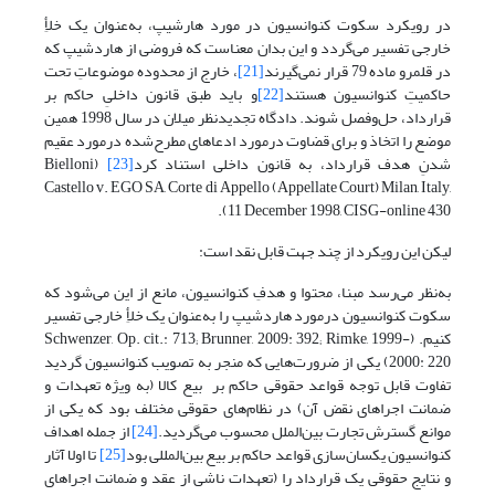
در رویکرد سکوت کنوانسیون در مورد هارشیپ، به‌عنوان یک خلأِ
خارجی تفسیر می‌گردد و این بدان معناست که فروضی از هاردشیپ که
در قلمرو ماده 79 قرار نمی‌گیرند
[21]
، خارج از محدوده موضوعاتِ تحت
حاکمیتِ کنوانسیون هستند
[22]
و باید طبق قانون داخلیِ حاکم بر
قرارداد، حل‌وفصل شوند. دادگاه تجدیدنظر میلان در سال 1998 همین
موضع را اتخاذ و برای قضاوت درمورد ادعاهای مطرح‌شده درمورد عقیم
شدنِ هدف قرارداد، به قانون داخلی استناد کرد
[23]
(Bielloni
Castello v. EGO SA, Corte di Appello (Appellate Court) Milan, Italy,
11 December 1998, CISG-online 430).
لیکن این رویکرد از چند جهت قابل نقد است:
به‌نظر می‌رسد مبنا، محتوا و هدفِ کنوانسیون، مانع از این می‌شود که
سکوت کنوانسیون درمورد هاردشیپ را به‌عنوان یک خلأِ خارجی تفسیر
کنیم. (Schwenzer, Op. cit.: 713; Brunner, 2009: 392; Rimke, 1999-
2000: 220) یکی از ضرورت‌هایی که منجر به تصویب کنوانسیون گردید
تفاوت قابل توجه قواعد حقوقی حاکم بر بیع کالا (به ویژه تعهدات و
ضمانت اجراهای نقض آن) در نظام‌های حقوقی مختلف بود که یکی از
موانع گسترش تجارت بین‌الملل محسوب می‌گردید.
[24]
از جمله اهداف
کنوانسیون یکسان‌سازی قواعد حاکم بر بیع بین‌المللی بود
[25]
تا اولا آثار
و نتایج حقوقی یک قرارداد را (تعهدات ناشی از عقد و ضمانت اجراهای