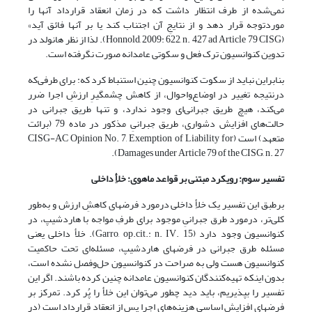
نمی‌شده از طرف انتظار داشت که در زمان انعقاد قرارداد آنها را
موردتوجه قرار دهد و از نتایجِ آن اجتناب کند یا بر آنها فائق آید»
(Honnold, 2009: 622, n. 427 ad Article 79 CISG). لذا از نظر هانولد در
تدوین کنوانسیون ترک فعل و سکوتی عامدانه صورت نگرفته است.
بنابراین نباید از سکوت کنوانسیون چنین استنباط کرد که: برای طرفی‌که
درنتیجه تغییر در اوضاع‌واحوال، از کاهش چشمگیرِ ارزشِ اجرا ضرر
می‌کند، هیچ طریق جبرانی‌ای وجود ندارد، و تنها طریق جبرانی در
حالت‌های افزایش دشواری، طریق جبرانیِ مذکور در ماده 79 (برائت
متعهد) است (CISG-AC Opinion No. 7, Exemption of Liability for
Damages under Article 79 of the CISG, n. 27).
تفسیر سوم: رویکرد مبتنی بر قواعد ماهوی: خلأِ داخلی
برطبق این تفسیر یک خلأِ داخلی درمورد فرضهای کاهشِ ارزش و به‌طور
کلی‌تر، درمورد طرق جبرانیِ موجود برای طرفِ مواجه با هاردشیپ، در
کنوانسیون وجود دارد (Garro, op.cit.: n. IV. 15). خلأ داخلی یعنی
مسئله طرق جبرانی در فرضهای هاردشیپ، مسئله‌ای تحت حاکمیت
کنوانسیون هست ولی به صراحت در کنوانسیون حل‌وفصل نشده است،
بدون اینکه تهیه‌کنندگان کنوانسیون عامدانه چنین کرده باشند. اگر این
تفسیر را بپذیریم، باید دید چطور می‌توان این خلأ را پُر کرد. تمرکز بر
فرضهای افزایش اساسیِ هزینه‌های اجرا پس از انعقاد قرارداد است (در