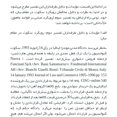
در ادامۀ این قسمت، مؤیدات و دلایل طرفداران این تفسیر مطرح می‌شود
و در انتها به نظرات و دلایل مخالفان رویکرد سکوت در مقام بیان– که
خود، نوعی راه ارتباطی به تفسیر سوم (رویکرد مبتنی بر قواعد ماهوی:
خلأِ داخلی) است- پرداخته خواهد شد:
الف) مؤیدات و دلایل طرفداران تفسیر دوم: رویکرد سکوت در مقام
بیان:
به‌نظر می‌رسد دادگاه مدنیِ مونتزا ایتالیا در رأی 14 ژانویه 1993، سکوت
کنوانسیون را یک ترک فعلِ عمدی در رابطه با همه فروضِ هاردشیپ،
ازجمله فروض دشواریِ بیش‌ازحد، تفسیر کرده است. ( Nuova
Funcinati SpA (Avv. Bassi, Santamaria) v. Fondmetall International
AB (Avv. Bianchi, Ginelli, Rossi), Tribunale Civile di Monza, Italy,
14 January 1993, Journal of Law and Commerce 1995-1996 pp. 153
et seq., CISG-online 540) دعوا مربوط به قراردادی بین یک فروشنده
ایتالیایی و یک خریدار سوئدی بود. بایع کالاها (کرومِ آهن) را تحویل نداد
و ازجمله «فسخِ» قرارداد را به‌علت «دشواریِ بیش‌ازحد ناگهانی»، مطالبه
کرد. بایع به افزایش تقریباً 30 درصدیِ قیمت کالاها بعد از انعقاد قرارداد
و قبل از تحویل، استناد کرد؛ افزایشی که تعادل قراردادی را مختل و
ازنظر او حداقل تعدیل ثمن را توجیه می‌کرد. دادگاه حکم کرد که
کنوانسیون بر قرارداد اِعمال نمی‌شود، ولی اگر اعمال می‌شد هم، هیچ