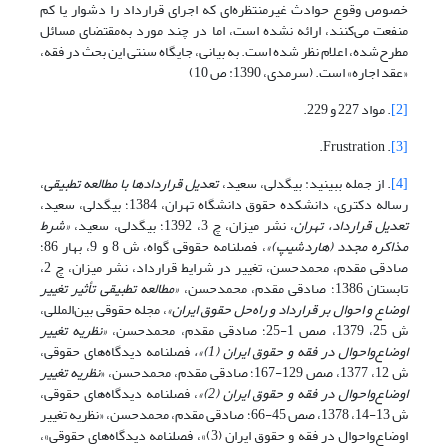
خصوص وقوع حوادث غیرمنتظره‌ای که اجرای قرارداد را دشوار یا کم
منفعت می‌کنند، ارائه نشده است، اما در چند مورد به‌مقتضای مسائل
مطرح‌شده، اعلام نظر شده است. به بیانی، جایگاه سنتی این بحث در فقه،
«عقد اجاره» است. (سرمدی، 1390: ص 10)
[2]
. مواد 227 و 229.
. Frustration.
[3]
[4]
. از جمله ببینید: بیگدلی، سعید،
تعدیل قراردادها با مطالعه تطبیقی
،
رساله دکتری، دانشکده حقوق دانشگاه تهران، 1384؛ بیگدلی، سعید،
تعدیل قرارداد، تهران
، نشر میزان، چ 3، 1392؛ بیگدلی، سعید،
«شرط
مذاکره مجدد (هاردشیپ)»
، فصلنامه حقوقی گواه، ش 8 و 9، بهار 86؛
صادقی مقدم، محمدحسن، تغییر در شرایط قرارداد، نشر میزان، چ 2،
تابستان 1386؛ صادقی مقدم، محمدحسن،
«مطالعه تطبیقی تأثیر تغییر
اوضاع‌ و احوال بر قرارداد و راه‌حل حقوق ایران»
، مجله حقوقی بین‌المللی،
ش 25، 1379، صص 1-25؛ صادقی مقدم، محمدحسن،
«نظریه تغییر
اوضاع‌واحوال در فقه و حقوق ایران (1)»،
فصلنامه دیدگاه‌های حقوقی،
ش 12، 1377، صص 129-167؛ صادقی مقدم، محمدحسن، «
نظریه تغییر
اوضاع‌واحوال در فقه و حقوق ایران (2)»
، فصلنامه دیدگاه‌های حقوقی،
ش 13-14، 1378، صص 45-66؛ صادقی مقدم، محمدحسن، «نظریه تغییر
اوضاع‌واحوال در فقه و حقوق ایران (3)»، فصلنامه دیدگاه‌های حقوقی»،