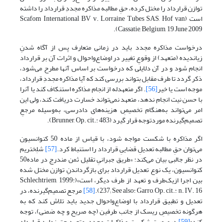
توازن قرارداد را مختل کرده، حقِ مطالبه مذاکره مجددِ قرارداد را داشته
است (Scafom International BV v. Lorraine Tubes SAS, Hof van
Cassatie, Belgium, 19 June 2009).
درخواست مذاکره مجدد باید در زمانی متعارف پس از آگاه شدنِ
زیاندیده (متعهد) از وقوعِ تغییر در اوضاع‌واحوال و اثرات آن بر قرارداد
انجام شود و در آن دلایلی که درخواست بر اساس آنها مطرح می‌شود،
ذکر گردد تا طرف مقابل بتواند بررسی کند که آیا مذاکره مجددِ قرارداد،
موجه است یا خیر
[56]
. اگر متعهدله از انجام مذاکره استنکاف کند یا آنرا
با حسن نیت انجام ندهد، متعهد نمی‌تواند خسارت دریافت کند، ولی این
امر می‌تواند به‌هنگام تخصیصِ هزینه‌های دادرسی، به‌وسیله مرجعِ
تصمیم‌گیرنده موردتوجه قرار گیرد (Brunner, Op. cit.: 483).
اگر مذاکره با شکست مواجه شود، با قیاس از ماده 50 کنوانسیون
می‌توان حقِ مطالبه تعدیلِ قضاییِ قرارداد را استنباط کرد.
[57]
شلِختریم
در نظر جالبی بیان می‌کند: «طریق جبرانیِ تقلیل ثمن مندرج در ماده50
کنوانسیون، یک نوع تعدیل قرارداد برای بازگرداندنِ توازن مختل شده
بین اجرا ازیک‌طرف و تعهد از طرف دیگر، است»(Schlechtriem, 1999:
237; See also: Garro, Op. cit.: n. IV. 16).
[58]
مرجع تصمیم‌گیرنده، در
تعدیل و تطبیق قرارداد با اوضاع‌واحوال جدید باید تلاش کند که به
هرگونه تخصیصِ ریسک از جانب طرفین (چه صریح و چه ضمنی)، توجه
کند؛
[59]
درصورت شکست مذاکرات مجدد، متعهد حق ندارد قرارداد