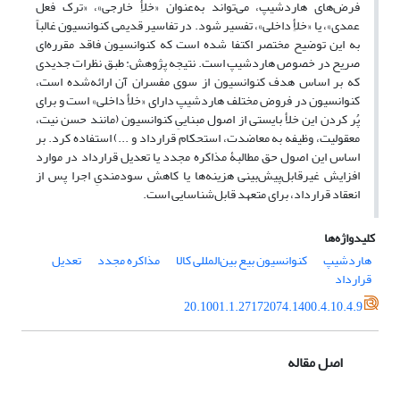
فرض‌های هاردشیپ، می‌تواند به‌عنوان «خلأِ خارجی»، «ترک فعل
عمدی»، یا «خلأِ داخلی»، تفسیر شود. در تفاسیر قدیمی کنوانسیون غالباً
به این توضیح مختصر اکتفا شده است که کنوانسیون فاقد مقرره‌ای
صریح در خصوص هاردشیپ است. نتیجه پژوهش: طبق نظرات جدیدی
که بر اساس هدف کنوانسیون از سوی مفسران آن ارائه‌شده است،
کنوانسیون در فروض مختلف هاردشیپ دارای «خلأ داخلی» است و برای
پُر کردن این خلأ بایستی از اصول مبناییِ کنوانسیون (مانند حسن نیت،
معقولیت، وظیفه به معاضدت، استحکام قرارداد و ...) استفاده کرد. بر
اساس این اصول حق مطالبۀ مذاکره مجدد یا تعدیل قرارداد در موارد
افزایش غیرقابل‌پیش‌بینی هزینه‌ها یا کاهش سودمندیِ اجرا پس از
انعقاد قرارداد، برای متعهد قابل‌شناسایی است.
کلیدواژه‌ها
هاردشیپ
کنوانسیون بیع بین‌المللی کالا
مذاکره مجدد
تعدیل
قرارداد
20.1001.1.27172074.1400.4.10.4.9
اصل مقاله