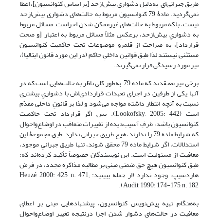
طریق جبرانی‌ای به‌دلیل دشواری بیش‌ازحد [بر اساس کنوانسیون]، اعطا
نمی‌گردید. مادۀ 79 کنوانسیون مربوط به حالت‌های دشواری بیش‌ازحد
نیست، بلکه مربوط به حالت‌های غیرممکن شدن اجراست. مسائل مربوط
به دشواریِ بیش‌ازحد، برعکسِ مثلاً مسائل مربوط به اعتبار [و صحت
قرارداد]، به صراحت از قلمرو موضوعات تحت حاکمیت کنوانسیون
مستثنی نیستند لذا طبق قوانین داخلیِ حاکم (در این مورد قانون ایتالیا)،
نیز مورد رسیدگی قرار نمی‌گیرند.
برخی نیز معتقدند که ماده 79 به‌طور کلی ناظر به حالت‌هایی است که در
آنها یکی از طرفین در اجرای تعهدات قراردادی‌اش با دشواریِ بیشتری
نسبت به آنچه انتظار داشته مواجه می‌شود و لذا بر قانونِ داخلی مقدّم
است (Lookofsky, 2005: 442). پس اگر قرارداد تحت حاکمیت
کنوانسیون باشد، طرفِ آسیب‌دیده از تغییرات متعاقب در اوضاع‌واحوال
که شرایط ماده 79 را ندارند، هیچ طریق جبرانی ندارد. طبق مجموعۀ این
استدلالات، اگر شرایط ماده 79 محقق شوند، تنها طریق جبرانیِ موجود،
معافیت از مسئولیت است. این نویسندگان خصوصاً تأکید کرده‌اند که:
طبق کنوانسیون هیچ حقِ ضمنی مبنی بر مطالبه مذاکره مجدد، در فرض
هاردشیپ، وجود ندارد (از جمله ببینید: Heuzé, 2000: 425, n. 471;
Audit, 1990: 174-175, n. 182).
به‌هنگام تهیه پیش‌نویس کنوانسیون، پیشنهادهایی مبنی بر اعطای
معافیت در حالت‌های دشوار شدنِ اجرا درنتیجه تغییر اوضاع‌واحوال