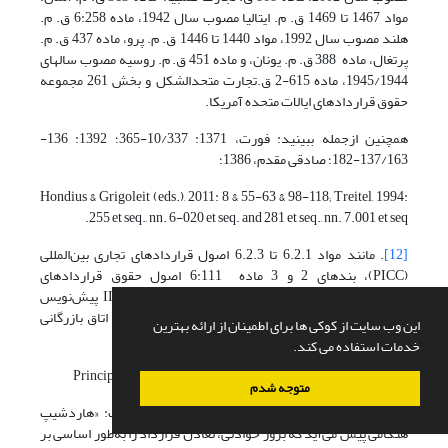
مواد 1467 تا 1469 ق. م. ایتالیا مصوب سال 1942، ماده 6:258 ق. م.
هلند مصوب سال 1992، مواد 1440 تا 1446 ق. م. پرو، ماده 437 ق. م.
پرتغال، ماده 388 ق. م. یونان، و ماده 451 ق. م. روسیه مصوب سالهای
1945/1944، ماده 615-2 ق.­تجارت متحدالشکل و بخش 261 مجموعه
حقوق قراردادهای ایالات متحده آمریکا.
همچنین ازجمله ببینید: فورت، 1371: 10/337-365؛ 1392: 136-
137/163-182؛ صادقی مقدم، 1386؛
Hondius & Grigoleit (eds.), 2011: 8 & 55-63 & 98-118; Treitel, 1994:
255 et seq., nn. 6-020 et seq. and 281 et seq., nn. 7.001 et seq.
[12]
. مانند مواد 6.2.1 تا 6.2.3 اصول قراردادهای تجاری بین‌المللی
(PICC)، بندهای 2 و 3 ماده 6:111 اصول حقوق قراردادهای
اروپایی(PECL)، قسمت d بند 3 و بند 2 ماده III-1:110 پیش‌نویس
چهارچوبِ کلیِ ارجاع (DCFR) و شروط نمونه هاردشیپ اتاق بازرگانی
این وب سایت از کوکی ها برای اطمینان از ارائه بهترین
بین­الملل (ICC).
خدمات استفاده می کند.
. Principles of international commercial contracts (PICC)
[13]
متوجه شدم
[14]
. هاردشیپ در ماده 6.2.2 چنین تعریف شده است: «هاردشیپ
هنگامی پیش می‌آید که بروز حوادثی، تعادل قرارداد را به‌طور اساسی بر