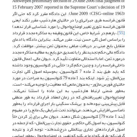
Antwerpen, preliminary decision of 29 June 2006, final judgment of
15 February 2007, reported in the Supreme Courtʾs decision of 19
June 2009, (CISG-online 1963)). این دادگاه مقرر کرد که حتی اگر
قانون فرانسه طرق جبرانی‌ای را در حالتهای هاردشیپ مقرر نکند (یعنی
قانون فرانسه تئوریِ تغییر اوضاع‌واحوال را مورد شناسایی قرار ندهد)
[55]
، بازهم در شرایط خاص، این قانون وظیفه به مذاکره مجدد قرارداد
را براساس اصل کلیِ حسن نیت، مقرر می‌کند. بنابراین دادگاه با ادعای
متقابلِ بایع مبنی بر دریافتِ مبلغی به‌عنوان ثمنِ بیشتر، موافقت کرد.
دادگاهِ عالی حکم تجدیدنظر را با تصدیق حقِ بایع به مطالبه مذاکره مجدد
درمورد ثمن، اما با استدلالی متفاوت تأیید کرد. دیوان عالی، اِعمال قانون
داخلیِ فرانسه را رد و چنین حکم کرد: خلأیی در کنوانسیون وجود داشته
که باید طبق بند 2 ماده 7 کنوانسیون، به‌وسیله اصول کلیِ تجارت
بین‌الملل، پُر شود. اینکه بند 1 ماده 79 کنوانسیون به صراحت در مورد
حالتهای فورس ماژور- به‌عنوان مانعی که معافیت را توجیه می‌کند- است،
به‌طور ضمنی ارتباط هاردشیپ به این ماده را استثنا نمی‌کند.
اوضاع‌واحوال تغییریافته‌ای که در زمان انعقاد قرارداد به طور منطقی
قابل پیش‌بینی نبوده‌اند و بی‌شک سنگینیِ بارِ اجرای قرارداد را به‌طور
نامناسبی افزایش می‌دهند، می‌توانند تحت شرایطی یک مانع را در مفهوم
[بند 1 ماده 79] کنوانسیون شکل دهند. دیوان عالی برای پُر کردن خلأِ
کنوانسیون، به اصول کلیِ حاکم بر حقوق تجارت بین‌الملل- که ازجمله در
اصول قراردادهای تجاری بین­المللی درج‌شده‌اند- توجه کرد و نتیجه
گرفت که: طرفی‌که ادعا می‌کند که تغییر در اوضاع‌واحوال به‌طور اساسی