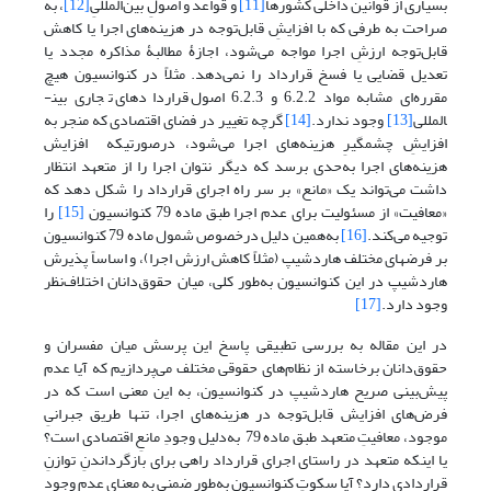
بسیاری از قوانین داخلی کشورها
[11]
و قواعد و اصولِ بین‌المللیِ
[12]
، به
صراحت به طرفی که با افزایشِ قابل‌توجه در هزینه‌های اجرا یا کاهش
قابل‌توجه ارزشِ اجرا مواجه می‌شود، اجازۀ مطالبۀ مذاکره مجدد یا
تعدیل قضایی یا فسخ قرارداد را نمی‌دهد. مثلاً در کنوانسیون هیچ
مقرره‌ای مشابه مواد 6.2.2 و 6.2.3 اصول قراردادهای تجاری بین­
المللی
[13]
وجود ندارد.
[14]
گرچه تغییر در فضای اقتصادی که منجر به
افزایشِ چشمگیرِ هزینه‌های اجرا می‌شود، درصورتی­که افزایش
هزینه‌های اجرا به‌حدی برسد که دیگر نتوان اجرا را از متعهد انتظار
داشت می‌تواند یک «مانع» بر سر راه اجرای قرارداد را شکل دهد که
«معافیت» از مسئولیت برای عدم اجرا طبق ماده 79 کنوانسیون
[15]
را
توجیه می‌کند.
[16]
به‌همین دلیل درخصوص شمول ماده 79 کنوانسیون
بر فرضهای مختلف هاردشیپ (مثلاً کاهش ارزش اجرا)، و اساساً پذیرش
هاردشیپ در این کنوانسیون به‌طور کلی، میان حقوق‌دانان اختلاف‌نظر
وجود دارد.
[17]
در این مقاله به بررسی تطبیقی پاسخ این پرسش میان مفسران و
حقوق‌دانان برخاسته از نظام‌های حقوقی مختلف می‌پردازیم که آیا عدم
پیش‌بینی صریح هاردشیپ در کنوانسیون، به این معنی است که در
فرض‌های افزایش قابل‌توجه در هزینه‌های اجرا، تنها طریق جبرانیِ
موجود، معافیتِ متعهد طبق ماده 79 به‌دلیل وجودِ مانعِ اقتصادی است؟
یا اینکه متعهد در راستای اجرای قرارداد راهی برای بازگرداندنِ توازنِ
قراردادی دارد؟ آیا سکوتِ کنوانسیون به‌طور ضمنی به معنای عدم وجود