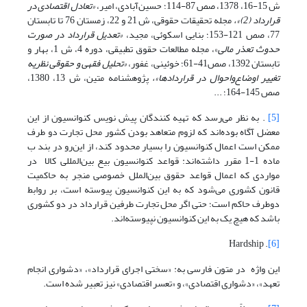
ش 15-16، 1378، صص 87-114؛ حسین‌آبادی، امیر،
«تعادل اقتصادی در
قرارداد (2)»،
مجله تحقیقات حقوقی، ش 21 و 22، زمستان 76 تا تابستان
77، صص 121-153؛ بنایی اسکوئی، مجید،
«تعدیل قرارداد در صورت
حدوث تعذر مالی
»، مجله مطالعات حقوق تطبیقی، دوره 4، ش 1، بهار و
تابستان 1392، صص41-61؛ خوئینی، غفور،
«تحلیل فقهی و حقوقی نظریه
تغییر اوضاع‌واحوال در قراردادها»،
پژوهشنامه متین، ش 13، 1380،
صص 145-164؛ ...
[5]
. به نظر می‌رسد که تهیه کنندگان پیش نویس کنوانسیون از این
معضل آگاه بوده‌اند که لزوم متعاهد بودن کشور محل تجارت دو طرف
ممکن است اعمال کنوانسیون را بسیار محدود کند، از این‌رو در بند ب
ماده 1-1 مقرر داشته‌اند: قواعد کنوانسیون بیع بین‌المللی کالا در
مواردی که اعمال قواعد حقوق بین‌الملل خصوصی منجر به حاکمیت
قانون کشوری می‌شود که به این کنوانسیون پیوسته است، بر روابط
دوطرف حاکم است؛ حتی اگر محل تجارت طرفین قرارداد در دو کشوری
باشد که هیچ یک به این کنوانسیون نپیوسته‌اند.
. Hardship
[6]
این واژه در متون فارسی به: «سختی اجرای قرارداد»، «دشواری انجام
تعهد»، «دشواری اقتصادی»، و «تعسر اقتصادی» نیز تعبیر شده است.