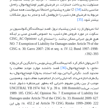
مسئولیت به پرداخت خسارات، در فرضهای تغییرِ اوضاع‌واحوال، راه‌حل
مناسبی باشد
[34]
؛ 2) مقرره پیشنهادی احتمالاً نمی‌توانست همه مسائل
مربوط به فرضهای هاردشیپ را حل‌وفصل کند و منجر به بروزِ مشکلاتِ
بیشتر شود.
[35]
لذا نمی‌توان از رَد شدنِ پیشنهادِ نروژ، قصدِ تهیه‌کنندگان کنوانسیون بر
سکوت در مورد فروض هاردشیپ، به خصوص قصدی مبنی بر اینکه
هیچ طریق جبرانی ممکن نباشد، را استنتاج کرد (CISG_AC Opinion
NO. 7, Exemption of Liability for Damages under Article 79 of the
CISG, n. 30; Garro, 2007: 236 et seq., n. IV.12; Bund, 1997-1998:
392-393).
3) نمی‌توان انکار کرد که تهیه‌کنندگان پیش‌نویس با جایگزین کردنِ واژه
«مانع» با «اوضاع‌واحوال»
[36]
قصد داشتند مواردِ موجدِ معافیت را
محدود کنند. نگرانیِ آنها این بود که: استناد به واژۀ «اوضاع‌واحوال» به
یک‌طرف اجازه می‌داد که خیلی راحت از انجام تعهد معاف شود، و همچنین
موجب از بین رفتنِ مفهومِ «اجرایی که به‌طور غیرمنتظره دشوار شده
است»، می‌شد(UNCITRAL YB 1974, Vol. V, p. 39, n. 108, Honnold,
1989: 185; CISG-AC Opinion No. 7, Exemption of Liability for
Damages under Article 79 of the CISG, fn. 33; Honnold, 2009: 627,
n. 432.2 ad Article 79 CISG; Rimke, 1999-2000: 222). ولی این