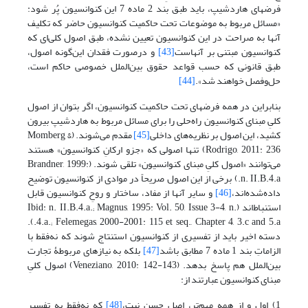
فرضهای هاردشیپ، باید طبق بند 2 ماده 7 این کنوانسیون پُر شود:
«مسائل مربوط به موضوعات تحت حاکمیت کنوانسیون حاضر که تکلیف
آنها به صراحت در این کنوانسیون تعیین نشده، طبق اصول کلی‌ای که
کنوانسیون مبتنی بر آنهاست
[43]
و درصورت فقدان این‌گونه اصول،
طبق قانونی که حسب قواعد حقوق بین‌الملل خصوصی حاکم است،
حل‌وفصل خواهند شد».
[44]
بنابراین در همه فرضهای تحت حاکمیت کنوانسیون، اگر بتوان از اصول
کلیِ مبنای کنوانسیون راه‌حلی را برای مسائل مربوط به هاردشیپ بیرون
کشید، این اصول بر نظریه‌های داخلی
[45]
مقدم می‌شوند. (Momberg &
Rodrigo, 2011: 236) تنها اصولی که «جزو ارکانِ کنوانسیون» هستند
می‌توانند «اصول کلیِ مبنای کنوانسیون» تلقی شوند. (Brandner, 1999:
n. II.B.4.a.) برخی از این اصول صریحاً در موادی از کنوانسیون توضیح
داده‌شده‌اند،
[46]
و سایر آنها از مفاد، ساختار و روحِ کنوانسیون قابل
استنباط‌اند (Ibid: n. II.B.4.a.; Magnus, 1995: Vol. 50, Issue 3-4, n.
4.a.; Felemegas, 2000-2001: 115 et seq., Chapter 4, 3.c and 5.a.).
دسته اخیر باید از تفسیری از کنوانسیون استنتاج شوند که نه‌فقط با
الزاماتِ بند 1 ماده 7 مطابق باشد
[47]
بلکه به نیازهای مربوطۀ تجارت
بین‌الملل هم پاسخ بدهد. (Veneziano, 2010: 142-143) اصول کلیِ
مبنای کنوانسیون عبارتند از:
1) اول و از همه مهم‌تر، اصل حسن نیت،
[48]
که نه‌فقط به تفسیر