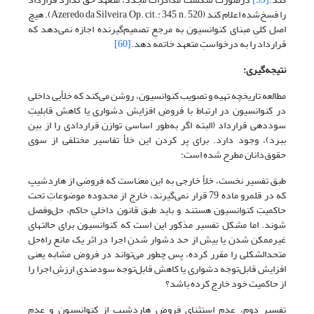
را فسخ‌شده اعلام کند (Azeredo da Silveira, Op. cit.: 345, n. 520). هیچ
اصل کلیِ مبنای کنوانسیون به مرجعِ تصمیم‌گیرنده اجازه نمی‌دهد که
قرارداد را به درخواستِ متعهد خاتمه دهد.
[60]
نتیجه‌گیری:
مطالعه تاریخچه تهیه و تصویب کنوانسیون، روشن می‌کند که خلأیی داخلی
در کنوانسیون در ارتباط با فروضِ افزایش دشواری یا کاهش قابلیتِ
سوددهی قرارداد (البته اگر به‌طور اساسی توازن قراردادی را از بین
ببرد)، وجود دارد. برای پر کردن این خلأ تفاسیر مختلفی از سوی
حقوق‌دانان مطرح شده است:
طبق تفسیر نخست، خلأِ خارجی به این معناست که فروضی از هاردشیپ
که در قلمرو ماده 79 قرار نمی‌گیرند، خارج از محدوده موضوعاتِ تحت
حاکمیتِ کنوانسیون هستند و باید طبق قانون داخلیِ حاکم، حل‌وفصل
شوند. اما مشکل تفسیر مذکور این است که کنوانسیون برای حالتهای
غیرممکن شدن یا بیش از حد دشوار شدنِ اجرا در اثر یک مانع راه‌حل
متحدالشکلی را مقرر کرده، پس چطور می‌تواند در فروض مشابه یعنی
افزایش قابل‌توجه دشواری یا کاهش قابل‌توجه سودمندیِ ارزشِ اجرا را
از حاکمیت خود خارج کرده باشد؟
تفسیر دوم، عدم استثنای فروض هاردشیپ از کنوانسیون و عدم