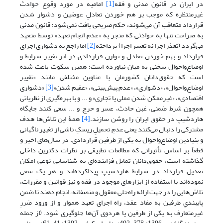
در ایران در قانون مدنی و فقه
[1]
امامیه در مورد وقوع حوادث
غیرمنتظره که موجب بر هم خوردن تعادلِ عوضین و دشوار شدن
قرارداد متعاقب آن می‌شوند، حکم صریحی یافت نمی‌شود؛ قانون مدنی
به صراحت تنها به حوادثی که منجر به «عدم انجام تعهد» توسط متعهد
می‌گردد (تعذر اجرا نه تعسر اجرا) پرداخته
[2]
اما راجع به دشواریِ اجرای
قرارداد و بهم خوردن تعادل و توازن قراردادی در اثر تغییر شرایط و
اوضاع‌واحوال سخنی به میان نیاورده است؛ همین سکوت باعت شده
است که حقوق‌دانان کشورمان با عناوین مختلفی مانند «تغییر
اوضاع‌واحوال»، «دشواری»، «عدم پیش‌بینی»، «عقیم شدن»
[3]
«دشواری
اقتصادی»، «غیرممکن شدن عملی یا تجاری» و ... و با بهره‌گیری از نظریاتی
همچون شرط ضمنی، غبن حادث، عسر و حرج و ... سعی کنند جایگاه
هاردشیپ در حقوق ایران را روشن سازند.
[4]
همۀ این تلاش‌ها هدف
مشترکی را دنبال می‌کنند یعنی عدمِ تحمیلِ ریسکِ ناشی از تغییر ناگهانی
و بنیادین اوضاع‌واحوال به یکی از طرفین قراردادی. در سال‌های اخیر و
قطعاً بر اساس تأثیراتی که مطالعات تطبیقی بر نظرات دکترینِ داخلی
گذاشته است، حقوق‌دانان تمایل فزاینده‌ای به شناساییِ نوعی امکان
تعدیل قرارداد در شرایط هاردشیپ پیداکرده‌اند و هر یک سعی
نموده‌اند با استفاده از ابزارهای موجود در فقه و نیز قوانین و مقررات،
تلاش‌هایی را در جهت ارائه راه‌حلی معقول و منصفانه، انجام دهند تا ضمن
پایبندیِ طرفین به مفاد عقد، راه اجرای تعهد هموار و از ورود ضررِ
غیرمتعارف به یکی از طرفین یا هردوی آن‌ها جلوگیری شود. (از جمله