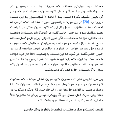
دسته دوم مواردی هستند که هرچند به لحاظ موضوعی در
قلمروکنوانسیون قرار می‌گیرند ولی کنوانسیون به صراحت در خصوص
آن تعیین تکلیف نکرده است. بند ۲ ماده ۷ کنوانسیون به این دسته
می‌پردازد.
[20]
در این موارد کنوانسیون مقرر داشته است که در مرحله
نخست مسئله مطابق با اصول کلی‌ای که کنوانسیون مبتنی بر آنهاست
تعیین تکلیف شود. در چنین حالتی گفته می‌شود که این مسئله با وضعیت
«خلا داخلی» مواجه شده است. اگر چنین اصولی برای حل و فصل مسئله
مطرح شده احراز نشود در مرحله دوم می‌توان به قانونی که به موجب
قاعده حل تعارض قوانین بر قرارداد حاکم می‌شود، مراجعه کرد؛ در
چنین حالتی گفته می‌شود که این مسئله با وضعیت «خلا خارجی» مواجه
شده است. به این نکته باید توجه شود که شرط رجوع به قاعده حل
تعارض و در نتیجه قانون حاکم بر قرارداد، احراز عدم وجود اصولی که
بتوان با آن مسئله را حل و فصل کرد می‌باشد.
بررسی تطبیقی نظرات مفسران کنوانسیون نشان می­دهد که سکوت
کنوانسیون در مورد فرض‌های هاردشیپ، می‌تواند به‌عنوان یک 1)
رویکرد مبتنی بر قواعد حل تعارض: «خلأِ خارجی»، 2) رویکرد سکوت در
مقام بیان: «ترک فعل عمدی»، یا 3) رویکرد مبتنی بر قواعد ماهوی: «خلأِ
داخلی»، تفسیر شود که در ادامه تبیین خواهند شد.
تفسیر نخست: رویکرد مبتنی بر قواعد حل تعارض: خلأِ خارجی