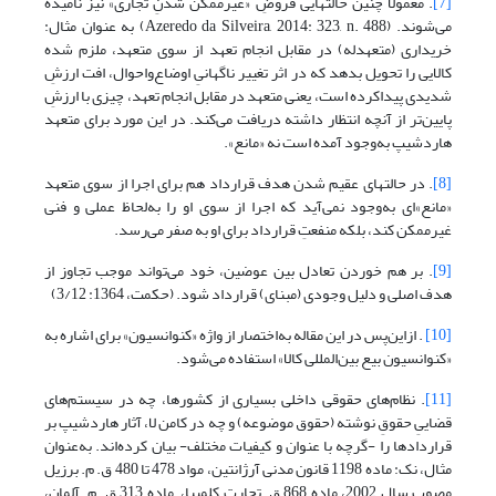
[7]
. معمولاً چنین حالتهایی فروضِ «غیرممکن شدنِ تجاری» نیز نامیده
می‌شوند. (Azeredo da Silveira, 2014: 323, n. 488) به عنوان مثال:
خریداری (متعهدله) در مقابل انجام تعهد از سوی متعهد، ملزم شده
کالایی را تحویل بدهد که در اثر تغییر ناگهانیِ اوضاع‌واحوال، افت ارزشِ
شدیدی پیداکرده است، یعنی متعهد در مقابل انجام تعهد، چیزی با ارزشِ
پایین‌تر از آنچه انتظار داشته دریافت می‌کند. در این مورد برای متعهد
هاردشیپ به‌وجود آمده است نه «مانع».
[8]
. در حالتهای عقیم شدن هدف قرارداد هم برای اجرا از سوی متعهد
«مانع»‌ای به‌وجود نمی‌آید که اجرا از سوی او را به‌لحاظ عملی و فنی
غیرممکن کند، بلکه منفعتِ قرارداد برای او به صفر می‌رسد.
[9]
. بر هم خوردن تعادل بین عوضین، خود می‌تواند موجب تجاوز از
هدف اصلی و دلیل وجودی (مبنای) قرارداد شود. (حکمت، 1364: 3/12)
[10]
. ازاین‌پس در این مقاله به‌اختصار از واژه «کنوانسیون» برای اشاره به
«کنوانسیون بیع بین‌المللی کالا» استفاده می‌شود.
[11]
. نظام‌های حقوقی داخلی بسیاری از کشورها، چه در سیستم‌های
قضاییِ حقوقِ نوشته (حقوق موضوعه) و چه در کامن لا، آثار هاردشیپ بر
قراردادها را -گرچه با عنوان و کیفیات مختلف- بیان کرده‌اند. به‌عنوان
مثال، نک: ماده 1198 قانون مدنی آرژانتین، مواد 478 تا 480 ق. م. برزیل
مصوب سال 2002، ماده 868 ق. تجارت کلمبیا، ماده 313 ق. م. آلمان،