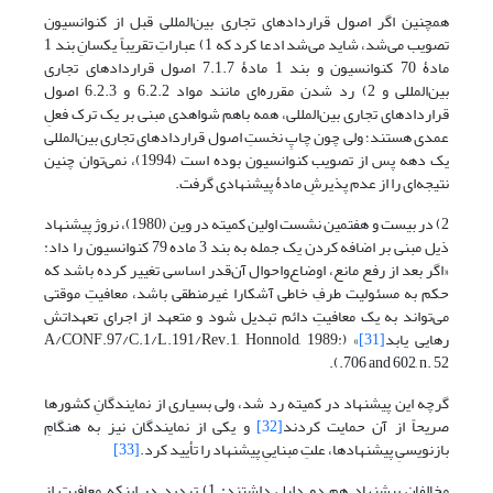
همچنین اگر اصول قراردادهای تجاری بین‌المللی قبل از کنوانسیون
تصویب می‌شد، شاید می‌شد ادعا کرد که 1) عباراتِ تقریباً یکسانِ بند 1
مادۀ 70 کنوانسیون و بند 1 مادۀ 7.1.7 اصول قراردادهای تجاری
بین‌المللی و 2) رد شدن مقرره‌ای مانند مواد 6.2.2 و 6.2.3 اصول
قراردادهای تجاری بین‌المللی، همه باهم شواهدی مبنی بر یک ترک فعلِ
عمدی هستند؛ ولی چون چاپِ نخستِ اصول قراردادهای تجاری بین‌المللی
یک دهه پس از تصویب کنوانسیون بوده است (1994)، نمی‌توان چنین
نتیجه‌ای را از عدم پذیرشِ مادۀ پیشنهادی گرفت.
2) در بیست و هفتمین نشست اولین کمیته در وین (1980)، نروژ پیشنهاد
ذیل مبنی بر اضافه کردن یک جمله به بند 3 ماده 79 کنوانسیون را داد:
«اگر بعد از رفع مانع، اوضاع‌واحوال آن‌قدر اساسی تغییر کرده باشد که
حکم به مسئولیت طرفِ خاطی آشکارا غیرمنطقی باشد، معافیتِ موقتی
می‌تواند به یک معافیتِ دائم تبدیل شود و متعهد از اجرای تعهداتش
رهایی یابد
[31]
» (A/CONF.97/C.1/L.191/Rev.1, Honnold, 1989:
706 and 602, n. 52.).
گرچه این پیشنهاد در کمیته رد شد، ولی بسیاری از نمایندگانِ کشورها
صریحاً از آن حمایت کردند
[32]
و یکی از نمایندگان نیز به هنگامِ
بازنویسیِ پیشنهاد‌ها، علتِ مبناییِ پیشنهاد را تأیید کرد.
[33]
مخالفان پیشنهاد هم دو دلیل داشتند: 1) تردید در اینکه معافیت از