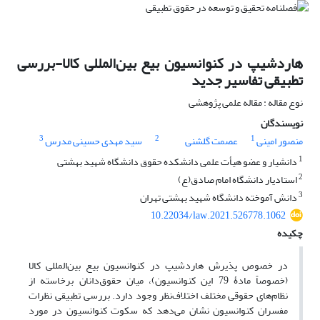
هاردشیپ در کنوانسیون بیع بین‌المللی کالا-بررسی
تطبیقی تفاسیر جدید
نوع مقاله : مقاله علمی پژوهشی
نویسندگان
3
2
1
منصور امینی
عصمت گلشنی
سید مهدی حسینی مدرس
1
دانشیار و عضو هیأت علمی دانشکده حقوق دانشگاه شهید بهشتی
2
استادیار دانشگاه امام صادق(ع)
3
دانش آموخته دانشگاه شهید بهشتی تهران
10.22034/law.2021.526778.1062
چکیده
در خصوص پذیرش هاردشیپ در کنوانسیون بیع بین‌المللی کالا
(خصوصاً مادۀ 79 این کنوانسیون)، میان حقوق‌دانان برخاسته از
نظام‌های حقوقی مختلف اختلاف‌نظر وجود دارد. بررسی تطبیقی نظرات
مفسران کنوانسیون نشان می‌دهد که سکوت کنوانسیون در مورد