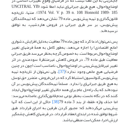
جایگزینی به این معنا نیست که در فرضهای وقوع تغییراتِ اساسی در
اوضاع‌واحوال، هیچ طریق جبرانی‌ای نباید اعطا شود (UNCITRAL YB
1974, Vol. V, p. 39, n. 108, Honnold, 1989: 185). منتها، تاریخچه
قانون‌گذاری و تهیه پیش‌نویس ماده 79 نشان می‌دهد که تهیه‌کنندگان
پیش‌نویس، بر سر طرق جبرانی در فروض هاردشیپ، به توافق
نرسیده‌اند.
پس نمی‌توان ادعا کرد که چون ماده 79 معافیت به‌دلیل افزایشِ دشواری
(مانع اقتصادی) را اجازه می‌دهد، به‌طور کامل به همۀ فرضهای تغییر
اوضاع‌واحوال مربوط است. به خصوص گرچه به‌نظر می‌رسد طریق جبرانیِ
معافیت طبق ماده 79، در فروضِ کاهشِ غیرمنتظرۀ سودمندی در اثر
تغییرِ غیرقابل‌پیش‌بینی در اوضاع‌واحوال، نامناسب است (چون در چنین
فرضهایی هیچ مانعی وجود ندارد)
[37]
، ولی نمی‌توان از تاریخچه تهیه
پیش‌نویس کنوانسیون استنباط کرد که در این فروض، متضرر حقِ توسل
به هیچ طریق جبرانی‌ای را ندارد. مسلماً تهیه‌کنندگان پیش‌نویس بر آن
نبوده‌اند که یک راه‌حل عام برای همه حالتهای تغییر اوضاع‌واحوال ایجاد
کنند که در نگاه نخست، به‌نظر نوعی عدم قانون‌گذاریِ عامدانه می‌رسد؛
اما حذف واژه «فقط» از بند 3 ماده 79
[38]
حاکی از این است که آنها
پیش‌بینی می‌کرده‌اند که: مجبور کردن طرفین به اجرای قرارداد طبق
شروطِ توافق شده در ابتدای انعقاد قرارداد، در فرضهای کاهش چشمگیرِ
ارزشِ اجرا، ممکن است منطقی نباشد.