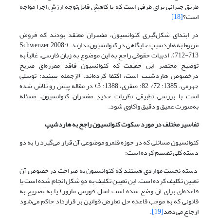
طریق جبرانی برای طرفی است که با کاهشِ قابل‌توجه ارزشِ اجرا مواجه
است؟
[18]
در ابتدای شکل‌گیری کنوانسیون، مفسران معتقد بودند که فروض
مربوط به هاردشیپ جایگاهی در کنوانسیون ندارند. (Schwenzer, 2008:
712-713)، ادبیات حقوقی راجع به این موضوع به زبان فارسی، غالباً به
توضیح مختصر این حقیقت که کنوانسیون فاقد مقرره‌ای صریح
درخصوص هاردشیپ است، اکتفا کرده‌اند. (ازجمله ببینید: توسلی
جهرمی، 1385: 72/ 82؛ صفری، 1388: 3) در مقاله پیش رو تلاش شده
است با بررسی تطبیقی نظریات جدیدِ مفسرانِ کنوانسیون، مسئله
به‌صورت عمیق و دقیق واکاوی شود.
تفاسیر مختلف در مورد سکوت کنوانسیون راجع به هاردشیپ
کنوانسیون مسائلی که در حوزه قلمرو موضوعی آن قرار می‌گیرد را به دو
دسته کلی تقسیم کرده است:
دسته نخست مواردی هستند که کنوانسیون به صراحت در خصوص آن
تعیین تکلیف کرده است. این تعیین تکلیف به دو شکل انجام شده است یا
قاعده‌ای برای آن وضع شده است (مثل فورس ماژور) یا به تصریح به
قانونی که به موجب قاعده حل تعارض قوانین بر قرارداد حاکم می‌شود
ارجاع می‌دهد
[19]
.