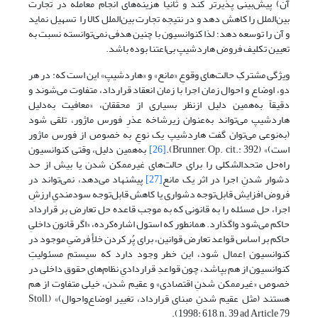
آن) پیش‌بینی پذیرتر کند و ثانیا هزینه‌های انجام معامله در تجارت
بین‌الملل را کاهش دهد و در نتیجه تجارت بین‌الملل کالا را تسهیل نماید
و آن را توسعه دهد؛ لذا کنوانسیون با چنین هدفی نمی‌توانسته نسبت به
تعیین تکلیف فروض هاردشیپ بی‌اعتنا بوده باشد.
ویژگی مشترکِ حالت‌های وقوعِ «مانع» و «هاردشیپ» این است که: در هر
دو، اوضاع ‌و احوال زمان اجرا با زمان انعقاد قرارداد، متفاوت می‌شوند و
دقیقاً به‌همین دلیل ازنظر بسیاری از محققان، «معافیت به‌دلیل
هاردشیپ می‌تواند به‌عنوان زیرشاخه عذرِ فورس ماژور، تلقی شود
(به‌نوعی می‌توان گفت هاردشیپ یک نوعِ به خصوص از فورس ماژور
است)» (Brunner, Op. cit.: 392).
[26]
به‌همین دلیل، وقتی کنوانسیون
راه‌حل متحدالشکلی را برای حالت‌های غیرممکن شدن یا بیش از حد
دشوار شدنِ اجرا در اثر یک مانع
[27]
پیشنهاد می‌دهد، نمی‌تواند در
فروض افزایش قابل‌توجه دشواری یا کاهش قابل‌توجه سودمندیِ ارزشِ
اجرا، حل مسئله را به قانونی که به موجب قاعده حل تعارض بر قرارداد
حاکم می‌شود واگذارد. همانطور که استول اشاره‌کرده، «اگر قانون داخلیِ
حاکم بر اساس قواعد تعارض قوانین، برای پُر کردن خلأِ فرضیِ موجود در
کنوانسیون اِعمال شود، این خطر وجود دارد که سیستمِ مسئولیتِ
کنوانسیون از هم بپاشد، چون قواعدِ قراردادیِ نظام‌های حقوق داخلی در
خصوص «غیرممکن شدنِ اقتصادی» و عقیم شدن، خیلی متفاوت از هم
هستند (مثل عقیم شدنِ مبنای قرارداد، تغییر اوضاع‌واحوال)» (Stoll,
1998: 618, n. 39 ad Article 79).