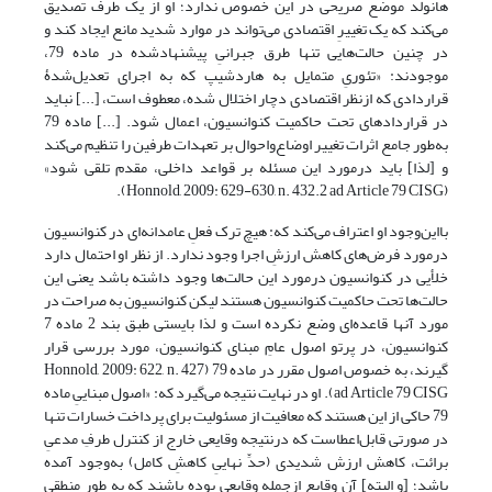
هانولد موضع صریحی در این خصوص ندارد؛ او از یک طرف تصدیق
می‌کند که یک تغییرِ اقتصادی می‌تواند در موارد شدید مانع ایجاد کند و
در چنین حالت‌هایی تنها طرق جبرانیِ پیشنهادشده در ماده 79،
موجودند: «تئوریِ متمایل به هاردشیپ که به اجرای تعدیل‌شدۀ
قراردادی که ازنظر اقتصادی دچار اختلال شده، معطوف است، [...] نباید
در قراردادهای تحت حاکمیت کنوانسیون، اعمال شود. [...] ماده 79
به‌طور جامع اثرات تغییر اوضاع‌واحوال بر تعهدات طرفین را تنظیم می‌کند
و [لذا] باید درمورد این مسئله بر قواعد داخلی، مقدم تلقی شود»
(Honnold, 2009: 629-630, n. 432.2 ad Article 79 CISG).
بااین‌وجود او اعتراف می‌کند که: هیچ ترک فعلِ عامدانه‌ای در کنوانسیون
درمورد فرض‌های کاهش ارزشِ اجرا وجود ندارد. از نظر او احتمال دارد
خلأیی در کنوانسیون درمورد این حالت‌ها وجود داشته باشد یعنی این
حالت‌ها تحت حاکمیت کنوانسیون هستند لیکن کنوانسیون به صراحت در
مورد آنها قاعده‌ای وضع نکرده است و لذا بایستی طبق بند 2 ماده 7
کنوانسیون، در پرتو اصول عامِ مبنای کنوانسیون، مورد بررسی قرار
گیرند، به خصوص اصول مقرر در ماده 79 (Honnold, 2009: 622, n. 427
ad Article 79 CISG). او در نهایت نتیجه‌ می‌گیرد که: «اصول مبناییِ ماده
79 حاکی از این هستند که معافیت از مسئولیت برای پرداخت خسارات تنها
در صورتی قابل‌اعطاست که درنتیجه وقایعی خارج از کنترل طرفِ مدعیِ
برائت، کاهش ارزش شدیدی (حدِّ نهاییِ کاهشِ کامل) به‌وجود آمده
باشد؛ [و البته] آن وقایع ازجمله وقایعی بوده باشند که به طور منطقی