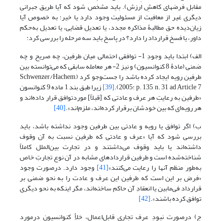
مقابل فرضهای کاهشِ ارزش). باید مشخص شود که آیا طریق جبرانیِ
دیگری غیر از معافیت از مسئولیت وجود دارد یا خیر؛ به خصوص آیا
زیان‌دیده حق مطالبۀ مذاکره مجدد، یا تعدیل قضایی، یا تعدیل به‌حکم
داور، یا فسخ قرارداد را دارد؟ در پاسخ باید سه مرحله را بررسی کرد:
الف) ابتدا باید وجودِ 1- توافقی احتمالی میان طرفین، چه صریح و چه
ضمنی (مادۀ 8 کنوانسیون) و نیز 2- هر معامله سابقی که می‌توانسته بین
طرفین رویه ایجاد کرده باشد را جست‌وجو کرد (Schwenzer/Hachem,
2005: p. 135, n. 31 ad Article 7).
[39]
زیرا طبق بند 1 ماده 9 کنوانسون
«طرفین به رعایتِ هر عرف و عادتی که [قبلاً] موردتوافق قرار داده‌اند و
هر رویه‌ای که بین خودشان برقرار کرده‌اند، ملزم‌اند».
[40]
ب) اگر توافق یا رویه و عادتی بین طرفین وجود نداشته باشد، باید
بررسی شود که آیا «عرف و عادتی که طرفین نسبت به آن وقوف
داشته‌اند یا باید وقوف می‌داشتند و در تجارت بین‌الملل کاملاً
شناخته‌شده است و طرفین قراردادهای مشابه در آن نوع تجارتِ خاص
به‌طور منظم آنها را رعایت می‌کنند»
[41]
وجود دارد. درصورت وجود
«فرض بر این است که طرفین این عرف و عادت را به نحو ضمنی بر
قرارداد فی‌مابین یا انعقادِ آن حاکم ساخته‌اند، مگر اینکه به نحو دیگری
توافق کرده باشند».
[42]
ج) درصورت نبودِ عرف تجاریِ قابل‌اعمال، خلأِ کنوانسیون درمورد