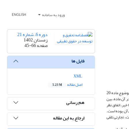
ورود به سامانه
ENGLISH
دوره 6، شماره 21
زمستان 1402
صفحه
45-66
فایل ها
XML
اصل مقاله
5.23 M
معاملات مربوط به مال غیر منقول در قانون تجارت مصوب 1311 غیر تجاری تلقی شده است؛ اما مقنن در ماده 5 قانون تملک آپارتمان‌ها مصوب 1343 برای شرکت‌های موضوع ماده 20
ر آن ماده، بین
هم رسانی
 شمول بند 1 ماده 2 قانون تجارت قرار می‌گیرد یا خیر، اتفاق نظر
 آن بوده است.
، تجارتی تلقی
ارجاع به این مقاله