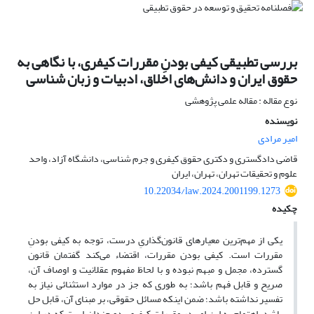
بررسی تطبیقی کیفی بودنِ مقررات کیفری، با نگاهی به
حقوق ایران و دانش‌های اخلاق، ادبیات و زبان شناسی
نوع مقاله : مقاله علمی پژوهشی
نویسنده
امیر مرادی
قاضی دادگستری و دکتری حقوق کیفری و جرم شناسی، دانشگاه آزاد، واحد
علوم و تحقیقات تهران، تهران، ایران
10.22034/law.2024.2001199.1273
چکیده
یکی از مهم‌ترین معیارهای قانون‌گذاریِ درست، توجه به کیفی بودنِ
مقررات است. کیفی بودن مقررات، اقتضاء می‌کند گفتمان قانون
گسترده، مجمل و مبهم نبوده و با لحاظ مفهوم عقلانیت و اوصاف آن،
صریح و قابل فهم باشد؛ به ‌طوری که جز در موارد استثنائی نیاز به
تفسیر نداشته باشد؛ ضمن اینکه مسائل حقوقی، بر مبنای آن، قابل حل
باشد. اهتمام به این امر در مقررات کیفری، دو چندان است که در این