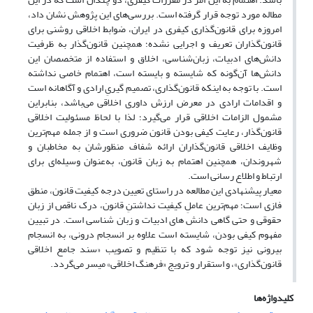
مطاله مورد توجه قرار گرفته است. بررسی‌های این پژوهش نشان داد،
امروزه برای قانون‌گذاری کیفری در ایران، ضوابط اخلاقی روشنی برای
قانون‌گذاران تعریف و اجرایی نشده؛ همچنین قانون‌گذار به ظرفیت
دانش‌های ادبیات، زبان‌شناسی، اخلاق و استفاده از متخصصان این
دانش‌ها آن‌گونه که شایسته و بایسته است، اهتمام خاصی نداشته
است. با توجه به اینکه قانون‌گذاری، تصمیم گیریِ ارادی و آگاهانه است
و اقدامات ارادی در معرض ارزش داوری اخلاقی می‌باشد، بنابراین
مشمول الزامات اخلاقی قرار می‌گیرد؛ لذا با لحاظ مسئولیت اخلاقی
قانون‌گذار، رعایت کیفی بودن قانون ضروری است و از جمله مهم‌ترین
وظایف اخلاقی قانون‌گذاران ارائه شفاف منظورشان به مخاطبان و
شهروندان، همچنین اهتمام به زبان قانون، به‌عنوان وسیله‌ای برای
ارتباط و اطلاع رسانی است.
معیار پیشنهادی این مطالعه در راستای تعیین درجه کیفیت قانون، منطق
فازی است؛ مهم‌ترین عاملِ کیفیت نداشتنِ قانون، درک ناقص از زبان
حقوقی و حتی گاهی دانش های ادبیات و زبان شناسی است. در تبیین
مفهوم کیفی بودن، شایسته است علاوه بر انسجام درونی، به انسجام
بیرونی نیز توجه شود که با تنظیم و تصویب «سند جامع اخلاقی
قانون‌گذاری»، و استقرار و ترویج «فرهنگ اخلاقی» میسر می‌گردد.
کلیدواژه‌ها