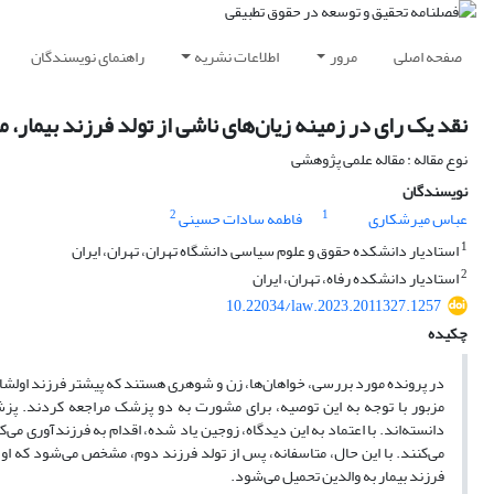
صفحه اصلی
مرور
اطلاعات نشریه
راهنمای نویسندگان
نقد یک رای در زمینه زیان‌های ناشی از تولد فرزند بیمار، 
نوع مقاله : مقاله علمی پژوهشی
نویسندگان
2
1
عباس میرشکاری
فاطمه سادات حسینی
1
استادیار دانشکده حقوق و علوم سیاسی دانشگاه تهران، تهران، ایران
2
استادیار دانشکده رفاه، تهران، ایران
10.22034/law.2023.2011327.1257
چکیده
در پرونده مورد بررسی، خواهان‌ها، زن و شوهری هستند که پیشتر فرزند اولشان ب
مزبور با توجه به این توصیه، برای مشورت به دو پزشک مراجعه کردند. پزشک
دانسته‌اند. با اعتماد به این دیدگاه، زوجین یاد شده، اقدام به فرزندآوری می‌
می‌کنند. با این حال، متاسفانه، پس از تولد فرزند دوم، مشخص می‌شود که او
فرزند بیمار به والدین تحمیل می‌شود.