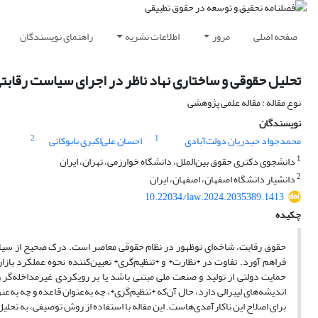
صفحه اصلی
مرور
اطلاعات نشریه
راهنمای نویسندگان
تحلیل حقوقی و ساختاری نهاد ناظر در اجرای سیاست رقابتی (
نوع مقاله : مقاله علمی پژوهشی
نویسندگان
2
1
محمدجواد حیدریان دولت‌آبادی
احسان علی‌اکبری بابو‌کانی
1
دانشجوی دکتری حقوق بین‌الملل، دانشگاه خوارزمی، تهران، ایران
2
دانشیار دانشگاه اصفهان، اصفهان، ایران
10.22034/law.2024.2035389.1413
چکیده
حقوق رقابت، شاخه‌ای نوظهور در نظام حقوقی معاصر است. درک صحیح از سیاست
فراهم آورد. تفاوت در *نظارت* و *تنظیم‌گری* تعیین‌کننده نحوه عملکرد 
حمایت دولتی از تولید و صنعت ملی مبتنی باشد یا بر رویکردی غیرمداخله‌گر 
اندیشه‌های لیبرالی دارد، حال آن‌که *تنظیم‌گری*، چه به‌عنوان قاعده و چه به‌عن
برای اصلاح این ناکارآمدی‌هاست. این مقاله با استفاده از روش توصیفی، به تحلیل