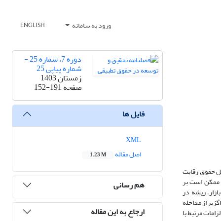
ورود به سامانه
ENGLISH
دوره 7، شماره 25 -
شماره پیاپی 25
زمستان 1403
صفحه
152-191
فایل ها
XML
اصل مقاله
1.23 M
ئل حقوق رقابت
 ممکن است بر
هم رسانی
ازار، ریشه در
گزیر از مداخله
ارجاع به این مقاله
زامات مرتبط با