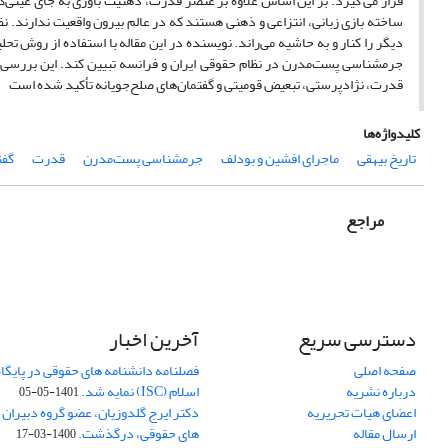
قرار می گیرد. بر این اساس علاوه بر عنصر قدرت، ذهنیت باوری به جای عینی­‌گ
ساخته بازی زبانی، انتزاعی و ذهنی هستند که در عالم بیرون واقعیت ندارند. نظام­ه
دیگر را کنار و به حاشیه می­‌راند.
نویسنده در این
مقاله با استفاده از روش تحلی
جرم­شناسی پست­‌مدرن در نظام حقوقی ایران و فرانسه تبیین کند. این بررسی 
قدرت، نژادپرستی، تبعیض قومیتی و گفتمان‌های صلح­‌جویانه تأکید شده است
کلیدواژه‌ها
تاریخ بیهقی
ماجرای افشین و بودلف
جرم­شناسی پست‌­مدرن
قدرت
گفت
مراجع
دسترسی سریع
آخرین اخبار
صفحه اصلی
فصلنامه دانشنامه های حقوقی در پایگا
درباره نشریه
اسلام (ISC) نمایه شد.
1401-05-05
اعضای هیات تحریریه
دکتر ایرج گلدوزیان، عضو گروه دبیران 
ارسال مقاله
های حقوقی، درگذشت.
1400-03-17