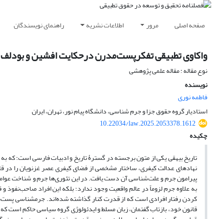
صفحه اصلی
مرور
اطلاعات نشریه
راهنمای نویسندگان
واکاوی تطبیقی تفکرپست‌مدرن درحکایت افشین و بودلف با
نوع مقاله : مقاله علمی پژوهشی
نویسنده
فاطمه نوری
استادیار گروه حقوق جزا و جرم شناسی، دانشگاه پیام نور، تهران، ایران
10.22034/law.2025.2053378.1612
چکیده
تاریخ بیهقی یکی از متون برجسته در گسترۀ تاریخ و ادبیات فارسی است؛ که به ن
نهادهای عدالت کیفری، ساختار مشخصی از فضای کیفری عصر غزنویان را در قال
پیرامون جرم و علت­‌شناسی آن دست یافت. در این تئوری‌ها جرم و شناخت عوامل م
به علاوه جرم لزوماً در عالم واقعیت وجود ندارد؛ بلکه این افراد صاحب­‌نفوذ
کردن رفتار افرادی است که از قدرت کنار گذاشته شده­‌اند. جرم­شناسی پست­‌م
قانون خود، بازتاب گفتمان، زبان مسلط و ایدئولوژی گروه سیاسی حاکم است که 