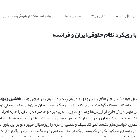
ارسال مقاله
داوران
تماس با ما
ضوابط استفاده از هوش مصنوعی
 رویکرد نظام حقوقی ایران و فرانسه
قل حوادث تاریخی واقعی ادبی و اجتماعی می‌پردازد. بیهقی در ورای روایت
«افشین و بود
ب داستانی مستند­گونه تبیین می‌کند.
که از رهگذر مطالعه آن می‌توان به نظریه‌های ن
ؤثر در آن فارغ از ارزش‌ها و منافع صورت نمی‌پذیرد و عنصر قدرت آن را علیه افراد به
 و قدرتمند هستند که آن را بر­می‌سازند‌. جرم محصول استفاده از قدرت توسط طبقات حا
درن خوانش­‌های تک‌­ساختی کلاسیک و سنتی از جرم را زیرسؤال می‌­برد.
و بر این باور
در راستای سرکوب کردن گروه‌­هایی که از لحاظ سیاسی
در موقعیت پایین‌­تری قرار دارند