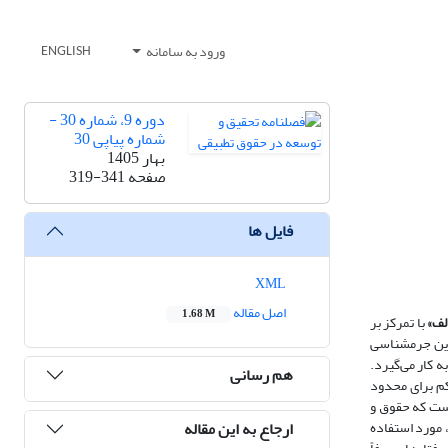
ورود به سامانه
ENGLISH
دوره 9، شماره 30 -
شماره پیاپی 30
بهار 1405
صفحه
319-341
فایل ها
XML
اصل مقاله
1.68 M
لف»
با تمرکز بر
وین جرم­شناسی
 کار می‌گیرد.
هم رسانی
کم برای محدود
 است که حقوق و
ارجاع به این مقاله
، مورد استفاده