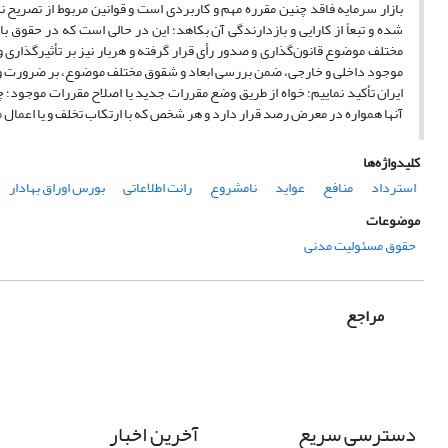
بازار سرمایه فاقد چنین مقرره مهم و کاربردی است و قوانین مربوط از تصریح نس
شده و تبعاً از کارایی و بازدارندگی آن بکاهد؛ این در حالی است که در حقوق با
مختلف موضوع قانون‌گذاری و صدور رأی قرار گرفته و هربار نیز بر تأثیرگذاری و
موجود داخلی و خارجی، ضمن بررسی ابعاد و شقوق مختلف موضوع، بر ضرورت وجود
ایران تأکید نماییم؛ خواه از طریق وضع مقررات جدید یا اصلاح مقررات موجود؛ چ
آنها همواره در معرض رصد قرار دارد و هر شخص که با ارتکاب تخلف و یا اعمال مج
کلیدواژه‌ها
استرداد
منافع
عواید
نامشروع
رانت اطلاعاتی
بورس اوراق بهادار
موضوعات
حقوق مسئولیت مدنی
مراجع
دسترسی سریع
آخرین اخبار