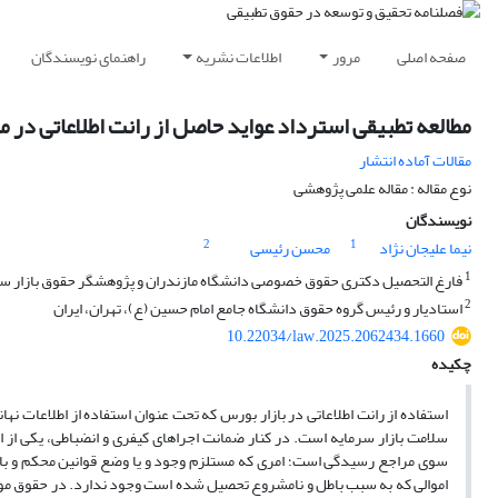
صفحه اصلی
مرور
اطلاعات نشریه
راهنمای نویسندگان
مطالعه تطبیقی استرداد عواید حاصل از رانت اطلاعاتی در مع
مقالات آماده انتشار
نوع مقاله : مقاله علمی پژوهشی
نویسندگان
2
1
نیما علیجان نژاد
محسن رئیسی
1
فارغ التحصیل دکتری حقوق خصوصی دانشگاه مازندران و پژوهشگر حقوق بازار سرما
2
استادیار و رئیس گروه حقوق دانشگاه جامع امام حسین (ع)، تهران، ایران
10.22034/law.2025.2062434.1660
چکیده
استفاده از رانت اطلاعاتی در بازار بورس که تحت عنوان استفاده از اطلاعات ن
سلامت بازار سرمایه است. در کنار ضمانت اجراهای کیفری و انضباطی، یکی از اب
سوی مراجع رسیدگی است؛ امری که مستلزم وجود و یا وضع قوانین محکم و بازدا
اموالی که به سبب باطل و نامشروع تحصیل شده است وجود ندارد. در حقوق موض