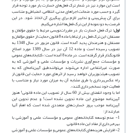
است این موارد نیز در شمار ترک فعل‌های خسارت بار مورد توجه قرار
گیرد و حسب مورد ضمانت اجراهای مدنی، انتظامی، انضباطی و متناسب
برای آن پیش‌بینی و تدابیر لازم برای پیگیری آن اتخاذ شود. در این
فرصت به دو نمونه از این ترک فعل‌ها اشاره می‌کنیم.
اول:
ترک فعل خسارت بار در مقررات‌نویسی مرتبط با حقوق مؤلفان و
مصنفان: این ترک فعل در ارتباط با ماده 8 قانون حمایت از حقوق مؤلفان و
مصنفان و هنرمندان پدید آمده است. قانون مزبور در سال 1348 به
تصویب رسیده است و ماده 12 آن نیز در سال 1389 مورد اصلاح
قانونگذار قرار گرفته است. در ماده 8 آمده است: «کتابخانه‌های عمومی
و مؤسسات جمع‌آوری نشریات و مؤسسات علمی و آموزشی که به
صورت غیرانتفاعی اداره می‌شوند می‌توانند‌طبق آیین‌نامه‌ای که به
تصویب هیئت‌وزیران خواهد رسید از اثرهای مورد حمایت این قانون از
راه عکس‌برداری یا طرق مشابه آن به میزان مورد نیاز و‌ متناسب با
فعالیت خود نسخه‌برداری کنند».
اما با وجود انقضای بیش از 60 سال از تصویب این ماده قانونی! هنوز
آیین‌نامه موضوع این ماده تدوین نشده است! و عدم تدوین این
آیین‌نامه موجب بروز خسارت‌های متعددی شده است که اهمّ آنها
عبارتند از:
1- عدم توسعه کتابخانه‌های عمومی و مؤسسات علمی و آموزشی با
بهره‌برداری از مفاد این ماده قانونی
2- افزایش هزینه‌های کتابخانه‌های عمومی و مؤسسات علمی و آموزشی