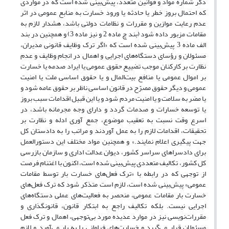
ذکر شماره مواد و قوانین متعدد، پیش‌بینی شده است که در مواردی
که احتمال بروز خطر یا حادثه یا ورود خسارت به منابع عمومی در اثر
عدم رعایت موازین و مقررات و نظامات دولتی باشد، هشدار لازم به
مقامات مزبور داده شود (بند چ ماده 2 و نیز ماده 3) و همچنین در بند
الف ماده 3 پیش‌بینی شده است که «اگر ترک وظایف قانونی مدیران،
مسئولان و رؤسای دستگاه‌های اجرایی و اهمال در انجام وظایف و عدم
نظارت بر کارکنان موجب تضییع حقوق عمومی یا ایراد صدمه یا خسارت
بر اموال عمومی یا منافع بیت‌المال و یا حقوق اساسی ملت یا امنیت
عمومی و دیگر حقوق مصرّح در قانون اساسی ناظر بر حقوق عامه شود و
یا مضر به سلامت و یا امنیت مردم شود و یا این قبیل اقدامات سبب بروز
یا توسعه خسارات و صدمات گردد و دارای وجه مجرمانه باشد، در
اسرع وقت نسبت به تعقیب موضوع، جمع آوری ادله و نظارت بر
تحقیقات، اقدامات لازم را به عمل آوردند و مراتب را به دادستان کل
جهت پیگیری اعلام نمایند.» و همچنین مواد مختلف این دستورالعمل
برای دادسراهای سراسر کشور، دیوان عدالت اداری و سازمان بازرسی
کل کشور، تکالیف متعددی پیش‌بینی شده است، اکنون با اغتنام فرصت
از توجهی که در رابطه با «ترک فعل‌های خسارت بار توسط مقامات
عمومی» پیش‌بینی شده است، لازم است متذکر شود که ترک فعل‌های
خسارت بار مقامات عمومی، منحصر به فعالیت‌های عملی دستگاه‌های
اجرایی نیست. بلکه تکالیف راجع به ابتکار قانون، قانونگذاری و
مقررات‌نویسی نیز در موارد عدیده مورد بی‌توجهی، اهمال و ترک فعل
مسئولان قرار می‌گیرد و خسارت‌های فراوانی را به بار می‌آورد و لازم