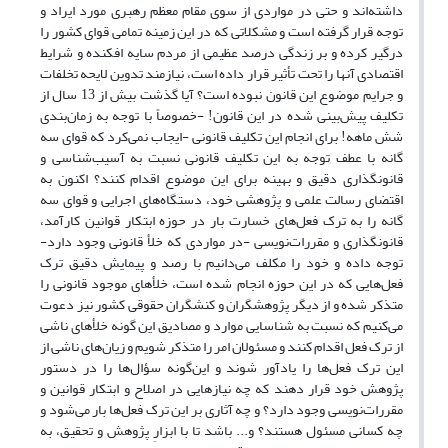
داشته‌اند و حتی در مواردی از سوی مقام معظم رهبری مورد ایراد و
توجه قرار گرفته است و مشکلاتی که در این زمینه تمامی قوای کشور را
درگیر کرده و بر زندگی درصد عظیمی از مردم سایه افکنده و شرایط
اقتصادی آنها را تحت تأثیر قرار داده است، نیازمند تدوین لایحه تخلفات
و جرایم موضوع این قانون نبوده است؟ آیا گذشت بیش از 13 سال از
تکلیف پیش‌بینی شده در این قانون! -خصوصاً با توجه به زمان‌بندی
شش ماهه! برای انجام این تکلیف قانونی -ایجاب نمی‌کرد که قوای سه
گانه با عطف توجه به این تکلیف قانونی نسبت به آسیب‌شناسی و
قانونگذاری دقیق و بهینه برای این موضوع اقدام کنند؟ اکنون به
اقتضای رسالت علمی و پژوهشی خود، دستگاه‌های اجرایی و قوای سه
گانه را به ترک فعل‌های خسارت بار در حوزه ابتکار قوانین کارآمد،
قانونگذاری و مقررات‌نویسی -در مواردی که خلأ قانونی وجود دارد-
توجه داده و خود را مکلف می‌دانیم با رصد و پیمایش دقیق ترک
فعل‌هایی که در این حوزه انجام شده است، خلأهای موجود قانونی را
متذکر شده و از دیگر پژوهشگران و کنشگران حقوقی کشور نیز دعوت
می‌کنیم که نسبت به شناسایی موارد و مصادیق این گونه خلأهای ناشی
از ترک فعل اقدام کنند و مسئولان امر را متذکر شویم و زیان‌های ناشی از
این ترک فعل‌ها را یادآور شوند و این‌گونه سؤال‌ها را در دستور
پژوهش خود قرار دهند که چه نیازهایی در اصلاح و ابتکار قوانین و
مقررات‌نویسی وجود دارد؟ و چه آثاری بر این ترک فعل‌ها بار می‌شود و
چه کسانی مسئول هستند؟ و... باشد تا با ابزارِ پژوهش و تحقیق، به