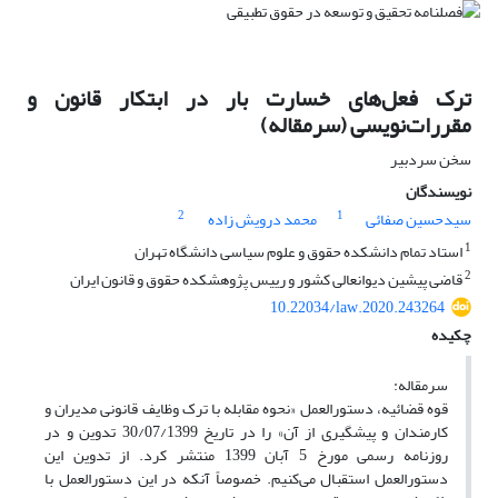
ترک فعل‌های خسارت بار در ابتکار قانون و
مقررات‌نویسی (سرمقاله)
سخن سردبیر
نویسندگان
2
1
سیدحسین صفائی
محمد درویش زاده
1
استاد تمام دانشکده حقوق و علوم سیاسی دانشگاه تهران
2
قاضی پیشین دیوانعالی کشور و رییس پژوهشکده حقوق و قانون ایران
10.22034/law.2020.243264
چکیده
سرمقاله:
قوه قضائیه، دستورالعمل «نحوه مقابله با ترک وظایف قانونی مدیران و
کارمندان و پیشگیری از آن» را در تاریخ 30/07/1399 تدوین و در
روزنامه رسمی مورخ 5 آبان 1399 منتشر کرد. از تدوین این
دستورالعمل استقبال می‌کنیم. خصوصاً آنکه در این دستورالعمل با