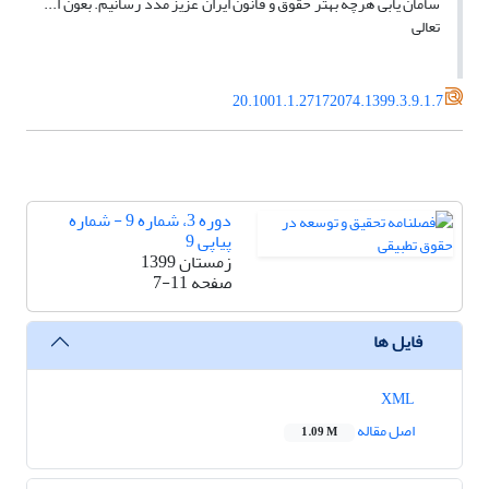
سامان یابی هرچه بهتر حقوق و قانون ایران عزیز مدد رسانیم. بعون ا...
تعالی
20.1001.1.27172074.1399.3.9.1.7
دوره 3، شماره 9 - شماره
پیاپی 9
زمستان 1399
صفحه
7-11
فایل ها
XML
اصل مقاله
1.09 M