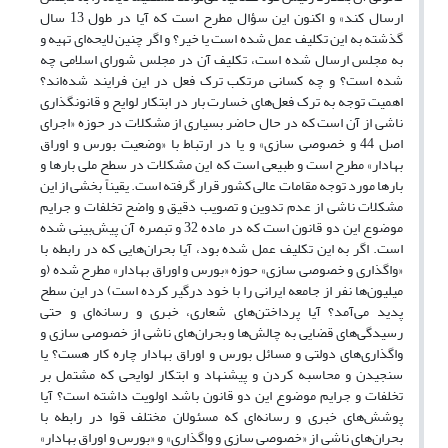
ارسال کند» و اکنون این سؤال مطرح است که آیا در طول 13 سال
گذشته به این تکلیف عمل شده است یا خیر؟ و اگر چنین لایحه‌ای تهیه و
به مجلس ارسال شده است، تکلیف آن در مجلس شورای اسلامی چه
شده است؟ و چه کسانی مرتکب ترک فعل در این فرایند شده‌اند؟
اهمیت توجه به ترک فعل‌های خسارت بار در ابتکار لوایح و قانونگذاری
ناشی از آن است که در حال حاضر بسیاری از مشکلات در حوزه «اجرای
اصل 44 و خصوصی سازی» و یا در ارتباط با «وضعیت بورس و اوراق
بهادار» مطرح است و طبیعی است که این مشکلات در سطح ملی بارها و
بارها مورد توجه مقامات عالی کشور قرار گرفته است. یقیناً بخشی از این
مشکلات ناشی از عدم تدوین و تصویب دقیق و واضح تخلفات و جرایم
موضوع این دو قانون است که در ماده 32 و تبصره آن پیش‌بینی شده
است. اگر به این تکلیف عمل شده بود، آیا بحران‌هایی که در رابطه با
«واگذاری و خصوصی سازی» حوزه «بورس و اوراق بهادار» مطرح شده (و
میلیون‌ها نفر از جامعه ایرانی را با خود درگیر کرده است) در این سطح
پدید می‌آمد؟ آیا پرداختن‌های شعاری، خبری و رسانه‌ای و حتی
رسیدگی‌‌های قضایی به چالش‌ها و بحران‌های ناشی از خصوصی سازی و
واگذاری‌های دولتی و مسائل بورس و اوراق بهادار چاره کار هست؟ یا
سنجیدن و محاسبه کردن و پیشنهاد و ابتکار لوایحی که مشتمل بر
تخلفات و جرایم موضوع این دو قانون باشد اولویت داشته است؟ آیا
پوشش‌های خبری و رسانه‌ای که مسئولان مختلف قوا در رابطه با
بحران‌های ناشی از «خصوصی سازی و واگذاری» و «بورس و اوراق بهادار»