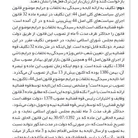
بازخواست کنند و آثار زیان بار این ترک فعل‌ها را نشان دهند.
دوم:
تکلیف به ارائه لایحه رسیدگی به تخلفات و جرایم موضوع قانون
اجرای سیاست‌های کلی اصل 44: این تکلیف در تبصره ماده 32 قانون
اجرای سیاست‌های کلی اصل 44 پیش‌بینی شده و در آن آمده است:
«قوه قضائیه مکلف است لایحه رسیدگی به تخلفات و جرایم موضوع این
قانون را حداکثر ظرف مدت 6 ماه از تصویب این قانون، از طریق دولت
تقدیم مجلس شورای اسلامی نماید» در خصوص تکلیف مقرر در این
تبصره، دو نکته قابل توجه است. اول اینکه در متن ماده 32 تکلیف قوه
قضائیه برای «تعیین شعب خاص ویژه رسیدگی به تخلفات و جرایم ناشی
از اجرای قانون اصل 44 و همچنین قانون بازار اوراق بهادار مصوب سال
1384» تکلیف شده است. و دوم اینکه زمان تصویب این ماده و تبصره
آن، بهمن 1386 بوده که اکنون بیش از 13 سال از تصویب آن می‌گذرد.
اما «لایحه رسیدگی به تخلفات و جرایم موضوع قانون اصل 44» تاکنون به
تصویب نرسیده است! و مشخص نیست که این لایحه توسط قوه قضائیه
ارائه شده است یا خیر؟ نکته قابل توجه این است که مطابق ماده 3 قانون
وظایف و اختیارات رئیس قوه قضائیه مصوب 1378 «دولت موظف است
لوایح قضایی را که توسط رئیس قوه قضائیه تهیه و تحویل دولت می‌شود،
حداکثر ظرف مدت 3 ماه تقدیم مجلس شورای اسلامی نماید» و در
تبصره الحاقی این ماده که در 30/07/1392 به این قانون الحاق شده
تصریح شده است که «در صورتی که دولت در مدت مذکور نتواند نسبت
به تصویب و ارسال لایحه به مجلس اقدام نماید و 3 ماه دیگر از مهلت
قانونی آن بگذرد رئیس قوه قضائیه می‌تواند مستقیماً لایحه را به مجلس