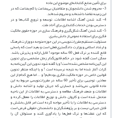
برای تأمین منابع کتابخانه‌ای موضوع این ماده
3- محروم شدن دانشجویان و متقاضیان بی‌بضاعت یا کم بضاعت که در
این زمینه تقاضا داشته‌اند و محروم شده‌اند.
4- کند شدن آهنگ اشاعه اطلاعات، توسعه و ترویج کتاب‌ها و در
دسترس بودن خدمات کتابداری برای آحاد ملت.
5- کند شدن آهنگ شکل‌گیری و فرهنگ سازی در حوزه حقوق مالکیت
فکری برای استفاده عمومی از دانش بشری.
مسئولیت مستقیم مقررات‌نویسی در این حوزه متوجه دو وزارت فرهنگ
و ارشاد اسلامی و وزارت دادگستری فعلی است و بعید است که پاسخی
قانع کننده بر ترک فعل 60 ساله موجود! قابل ارائه و پذیرش باشد.
ممکن است گفته شود در حکم قانون‌گذار زمان مشخصی برای تدوین
این آیین‌نامه مشخص نشده است! و یا گفته شود تدوین این آیین‌نامه به
کرات آغاز شده اما به نتیجه نرسیده است ! و یا اینکه منتظر تدوین
قوانین خاص در حوزه مالکیت فکری بوده‌ایم! و ... اما هیچ کدام از این
معاذیر، توجیهی برای تأخیر 60 ساله در مقررات‌نویسی مربوط به این
ماده قانونی نمی‌باشد و خسارتی که جریان تولید و اشاعه دانش و
اطلاعات و ضعف فرهنگ مطالعه و دسترسی به اطلاعات از این ناحیه
متحمل شده است و کاروان دانش و توزیع اطلاعات را معطل کرده و
دسترسی به اطلاعات را با تأخیر مواجه کرده است امر قابل بخشش و
قابل جبرانی نیست و بر پژوهشگران و دانشمندان حقوقی فرض است
که این غفلت‌ها و ترک فعل‌ها را یادآوری کنند و مسئولان آن را