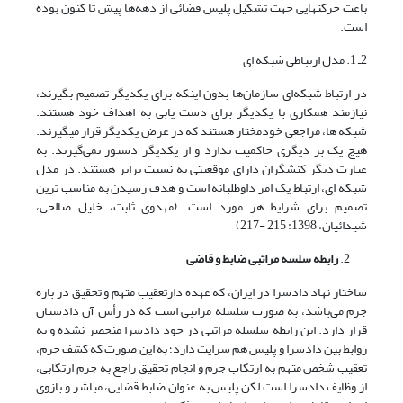
باعث حرکتهایی جهت تشکیل پلیس قضائی از دهه‌ها پیش تا کنون بوده
است.
2ـ 1. مدل ارتباطی شبکه ای
در ارتباط شبکه‌ای سازمان‌ها بدون اینکه برای یکدیگر تصمیم بگیرند،
نیازمند همکاری با یکدیگر برای دست یابی به اهداف خود هستند.
شبکه ها، مراجعی خودمختار هستند که در عرض یکدیگر قرار میگیرند.
هیچ یک بر دیگری حاکمیت ندارد و از یکدیگر دستور نمی‌گیرند. به
عبارت دیگر کنشگران دارای موقعیتی به نسبت برابر هستند. در مدل
شبکه ای، ارتباط یک امر داوطلبانه است و هدف رسیدن به مناسب ترین
تصمیم برای شرایط هر مورد است. (مهدوی ثابت، خلیل صالحی،
شیدائیان، 1398: 215 -217)
رابطه سلسه مراتبی ضابط و قاضی
ساختار نهاد دادسرا در ایران، که عهده دارتعقیب متهم و تحقیق در باره
جرم می‌باشد، به صورت سلسله مراتبی است که در رأس آن دادستان
قرار دارد. این رابطه سلسله مراتبی در خود دادسرا منحصر نشده و به
روابط بین دادسرا و پلیس هم سرایت دارد؛ به این صورت که کشف جرم،
تعقیب شخص متهم به ارتکاب جرم و انجام تحقیق راجع به جرم ارتکابی،
از وظایف دادسرا است لکن پلیس به عنوان ضابط قضایی، مباشر و بازوی