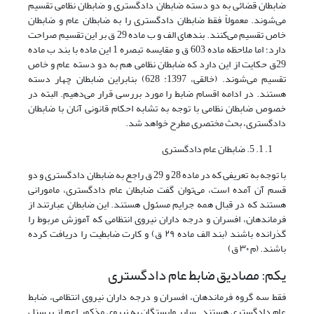
ضابطان قضائی به دو دسته ضابطان دادگستری و ضابطان نظامی تقسیم
می‌شوند. معمولاً فقط ضابطان دادگستری را به ضابطان عام و ضابطان
خاص تقسیم می‌کنند. بندهای الف و ب ماده 29 ق بر این تقسیم صراحت
دارد؛ اما ملاحظه ماده 603 ق و مقایسه تبصره 1 این ماده با بند ب ماده
29ق حکایت از این دارد که ضابطان نظامی هم به دو دسته عام و خاص
تقسیم می‌شوند. (خالقی، 1397: 628) بنابراین ضابطان چهار دسته
هستند. در ادامه اقسام ضابط را مورد بررسی قرار می‌دهیم. البته در
خصوص ضابطان نظامی با توجه به تشابه احکام قانونی آنان با ضابطان
دادگستری، بحث مختصری مطرح خواهد شد.
1. 5. ضابطان عام دادگستری
با توجه به تعریفی که در ماده 28 و 29 ق راجع به ضابطان دادگستری و دو
قسم آن آمده است، می‌توان گفت ضابطان عام دادگستری، مامورانی
هستند که در قبال همه جرایم مسئول هستند. این ضابطان عبارتند از
فرماندهان، افسران و درجه داران نیروی انتظامی که آموزش مربوط را
گذرانده باشند (بند الف ماده ۲۹ ق) و کارت ضابطیت را دریافت کرده
باشند. (م ۳۰ ق)
یکم: مصادیق ضابط عام دادگستری
فقط سه گروه فرماندهان، افسران و درجه داران نیروی انتظامی، ضابط
عام دادگستری هستند. سایر وابستگان به نیروی مذکور اعم از پرسنل