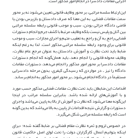
اجرایی مقامات دادسرا در انجام امور مذکور است.
این ارتباط سلسه مراتبی، بر محور وظایف قانونی تعیین می‌شود نه بر محور
سمت مقامات قضایی. به این معنا که صرف دادستان و بازپرس بودن یا
قاضی دادگاه جزائی بودن، سبب و موجب قانونی رابطه سلسله مراتبی
بین آنان و پلیس نیست بلکه وظایف مرتبط با کشف جرم و انجام دستورات
قضایی راجع به آن و راجع به تعقیب متهم و اجرای مجازات، سبب و موجب
قانونی برای وجود رابطه سلسله مراتبی مذکور است. لذا به رغم اینکه
ضابط باید تحت نظارت و آموزش دادستان به عنوان مرجع عام نظارت،
وظایف محوله قانونی را انجام دهد، باید همان‌گونه که انجام دستورات
مقامات دادسرا بر محور امور مذکور را انجام می‌دهد، دستورات مقامات
دادگاه را نیز ـ در مواردی که رسیدگی کیفری، بدون مرحله دادسرایی
مستقیماً در دادگاه انجام می‌شود ـ بر محور امور مذکور به انجام برساند.
اقدامات این ضابطان باید تحت نظارت مقامات قضایی مذکور حسب مورد
و با آموزش‌های ارائه شده باشد. بنابراین سلسله مراتب در اینجا
این‌گونه معنا می‌شود که نظارت و آموزش از بالا به پایین می‌باشد و اجرای
دستورات و گزارش نتیجه اقدامات از پایین به بالا می‌باشد که بدین گونه
است که رابطه سلسله مراتبی شکل می‌گیرد.
در خصوص لزوم و ثمره نظارت مقام قضائی بر ضابط گفته شده: «برای
اینکه بتوانیم اَعمال کارگزاران دولت را تحت لوای اصل حاکمیت قانون