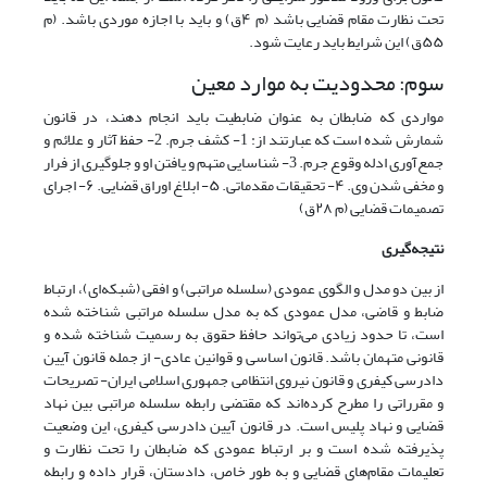
تحت نظارت مقام قضایی باشد (م ۴ق) و باید با اجازه موردی باشد. (م
۵۵ق) این شرایط باید رعایت شود.
سوم: محدودیت به موارد معین
مواردی که ضابطان به عنوان ضابطیت باید انجام دهند، در قانون
شمارش شده است که عبارتند از: 1- کشف جرم. 2- حفظ آثار و علائم و
جمع‌آوری ادله وقوع جرم. 3- شناسایی متهم و یافتن او و جلوگیری از فرار
و مخفی شدن وی. ۴- تحقیقات مقدماتی. ۵- ابلاغ اوراق قضایی. ۶- اجرای
تصمیمات قضایی (م ۲۸ق)
نتیجه‌گیری
از بین دو مدل و الگوی عمودی (سلسله مراتبی) و افقی (شبکه‌ای)، ارتباط
ضابط و قاضی، مدل عمودی که به مدل سلسله مراتبی شناخته شده
است، تا حدود زیادی می‌تواند حافظ حقوق به رسمیت شناخته شده و
قانونی متهمان باشد. قانون اساسی و قوانین عادی- از جمله قانون آیین
دادرسی کیفری و قانون نیروی انتظامی جمهوری اسلامی ایران- تصریحات
و مقرراتی را مطرح کرده‌اند که مقتضی رابطه سلسله مراتبی بین نهاد
قضایی و نهاد پلیس است. در قانون آیین دادرسی کیفری، این وضعیت
پذیرفته شده است و بر ارتباط عمودی که ضابطان را تحت نظارت و
تعلیمات مقام‌های قضایی و به طور خاص، دادستان، قرار داده و رابطه