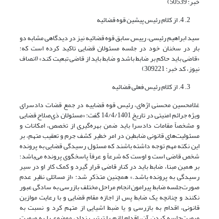
خبر: 50539)
4. از کلام رئیس پیشین قوه قضائیه
سید ابراهیم رئیسی، رییس سابق قوه قضائیه نیز در دیدگاهی مشابه دو
بار در سخنان خود در جلسه مسئولان قضایی تاکید کرده است که:
«قاضی باید حاکم بر ضابط باشد و ضابط باید از قاضی تبعیت کند» (انصاف
نیوز، کد خبر: 309221)
4. از کلام رئیس فعلی قضائیه
غلامحسین محسنی اژه‌ای، رئیس قوه قضاییه در جمع قضات دادسرای
ویژه جرائم امنیتی در تاریخ 14/4/1401 گفت: «مسئولان ذی‌صلاح قضایی
و مشخصاً مقامات دادسرا باید ضمن بهره‌گیری از تخصص، امکانات و
مسئولیت‌های قانونی ضابطین در امر خطیر کشف جرم و تعقیب متهم، بر
این نکته مهم توجه داشته باشند که مسئول رسیدگی قضایی به پرونده
شخص قاضی است و اوست که شرعاً و عرفاً پاسخگوی پرونده می‌باشد؛
بر همین مبنا، ضابط باید در کنار قاضی قرار گیرد و کمک کار او در سیر
رسیدگی به پرونده باشد.» همچنین متذکر شد: «از مسائلی نظیر عدم
صورت‌جلسه ضابط پیرامون انجام مراحل مختلف بازرسی به سادگی عبور
نکنند و چنانچه یک ضابط پس از اجازه مقام قضایی و با رعایت موازین
قانونی، اقدام به بازرسی و یا ضبط اشیایی از متهم کرد و نسبت به
صورت‌جلسه کردن آن، اقدام لازم را ترتیب نداد، موضوع را به صورت