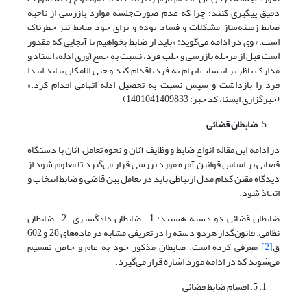
دقیق پیگیری کنند؛ چرا که عدم صورت‌جلسه موارد بازرسی از ناحیه
ضابط زمینه‌ساز مشکلات و فساد بوده و برای خود ضابط نیز خطرناک
است.» وی در ادامه می‌گوید: «باید از ضابط بخواهیم تا آنجایی که مقدور
است قبل از مرحله بازرسی و جلب فرد، نسبت به جمع‌آوری ادله، اسناد و
مدارک ناظر بر انتساب اتهام به فرد، اقدام کند و حتی الامکان نباید ابتدا
فرد را بازداشت و سپس نسبت به تحصیل ادله اتهامی اقدام کرد.»
(خبرگزاری ایسنا، کد خبر: 1401041409833)
ضابطان قضائی
در ادامه این مقاله انواع ضابط و وظایف آنان و نحوه تعامل آنان با دستگاه
قضایی بر اساس قوانین آمره مورد بررسی قرار می‌گیرد تا معلوم شود از
دیدگاه مقنن کدام مدل ارتباطی باید در تعامل بین قاضی و ضابط انتخاب و
اتخاذ شود.
ضابطان قضائی دو دسته هستند: 1- ضابطان دادگستری. 2- ضابطان
نظامی. قانون‌گذار هردو دسته را در تعریفی مشابه در ماده‌های 28 و 602
ق
[2]
معرفی کرده است. ضابطان مذکور خود به عام و خاص تقسیم
می‌شوند که در ادامه مورد اشاره قرار می‌گیرد.
5. اقسام ضابط قضائی