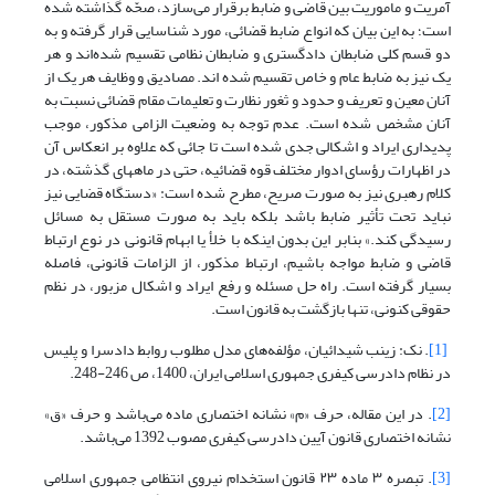
آمریت و ماموریت بین قاضی و ضابط برقرار می‌سازد، صحّه گذاشته شده
است؛ به این بیان که انواع ضابط قضائی، مورد شناسایی قرار گرفته و به
دو قسم کلی ضابطان دادگستری و ضابطان نظامی تقسیم شده‌اند و هر
یک نیز به ضابط عام و خاص تقسیم شده اند. مصادیق و وظایف هر یک از
آنان معین و تعریف و حدود و ثغور نظارت و تعلیمات مقام قضائی نسبت به
آنان مشخص شده است. عدم توجه به وضعیت الزامی مذکور، موجب
پدیداری ایراد و اشکالی جدی شده است تا جائی که علاوه بر انعکاس آن
در اظهارات رؤسای ادوار مختلف قوه قضائیه، حتی در ماههای گذشته، در
کلام رهبری نیز به صورت صریح، مطرح شده است: «دستگاه قضایی نیز
نباید تحت تأثیر ضابط باشد بلکه باید به صورت مستقل به مسائل
رسیدگی کند.» بنابر این بدون اینکه با خلأ یا ابهام قانونی در نوع ارتباط
قاضی و ضابط مواجه باشیم، ارتباط مذکور، از الزامات قانونی، فاصله
بسیار گرفته است. راه حل مسئله و رفع ایراد و اشکال مزبور، در نظم
حقوقی کنونی، تنها بازگشت به قانون است.
[1]
. نک: زینب شیدائیان، مؤلفه‌های مدل مطلوب روابط دادسرا و پلیس
در نظام دادرسی کیفری جمهوری اسلامی ایران، 1400، ص 246-248.
[2]
. در این مقاله، حرف «م» نشانه اختصاری ماده می‌باشد و حرف «ق»
نشانه اختصاری قانون آیین دادرسی کیفری مصوب 1392 می‌باشد.
[3]
. تبصره ۳ ماده ۲۳ قانون استخدام نیروی انتظامی جمهوری اسلامی