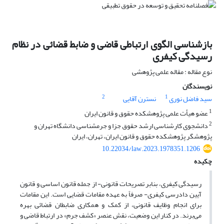
بازشناسی الگوی ارتباطی قاضی و ضابط قضائی در نظام
رسیدگی کیفری
نوع مقاله : مقاله علمی پژوهشی
نویسندگان
2
1
سید فاضل نوری
نسترن آقایی
1
عضو هیأت علمی پژوهشکده حقوق و قانون ایران
2
دانشجوی کارشناسی ارشد حقوق جزا و جرمشناسی دانشگاه تهران و
پژوهشگر پژوهشکده حقوق و قانون ایران، تهران، ایران
10.22034/law.2023.1978351.1206
چکیده
رسیدگی کیفری، بنابر تصریحات قانونی- از جمله قانون اساسی و قانون
آیین دادرسی کیفری- صرفاً به عهده مقامات قضایی است. این مقامات
برای انجام وظایف قانونی، از کمک و همکاری ضابطان قضائی بهره
می‌برند. در کنار این وضعیت، نقش عنصر «کشف جرم» در ارتباط قاضی و