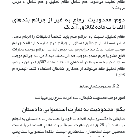
مقام تعقیب می‌شود، هم شامل مقام تحقیق و هم شامل دادرس
می‌باشد.
دوم: محدودیت ارجاع به غیر از جرائم بندهای
الف تا ت ماده 302 ق.آ.د.ک
مقام تحقیق، نسبت به جرائم مهم باید شخصاً تحقیقات را انجام دهد.
(بنابر مستفاد از م 98 ق) منظور از جرائم مهم عبارتند از: الف: جرایم
موجب سلب حیات ب: جرایم موجب حبس ابد پ: جرائم موجب مجازات
قطع عضو یا جرم عمدی موجب حداقل نصف دیه کامل ت: جرائم موجب
مجازات درجه سه و بالاتر (بندهای الف تا ت ماده 302ق) در این جرائم،
مقام تحقیق فقط می‌تواند از همکاری ضابطان استفاده کند. (تبصره م
98ق)
6. محدودیت‌های ضابط
امور موجب محدویت ضابطان، سه امر به شرح زیر می‌باشد.
یکم: محدودیت به نظارت استصوابی دادستان
ضابطان دادگستری باید اقدامات خود را تحت نظارت دادستان به انجام
برسانند (م 28 ق) این نظارت صرفاً جهت اطلاع (استطلاعی) نیست
همچنین جهت استحضار (استحضاری) نیست؛ بلکه استصوابی است یعنی