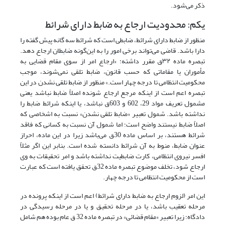
ذکر می‌شود.
یکم: محدودیت ارجاع به ضابط دارای شرائط
منظور از ضابط دارای شرائط، ضابطی است که شرائط سه گانه پیش گفته را
دارا باشد. قاضی می‌تواند برخی امور را به این‌گونه ضابطان ارجاع دهد.
تبصره ماده ۳۲ق مقرر داشته: «ارجاع امر از سوی مقام قضایی به
مأموران یا مقاماتی که حسب قانون، ضابط تلقی نمی‌شوند، موجب
محکومیت انتظامی تا درجه چهار است.» منظور از ضابط تلقی نشدن در این
تبصره اعم است از اینکه مرجع ارجاع شونده اصلاً ضابط نباشد یعنی
مشمول تعریف مواد 29، 602 و 603ق نباشد، یا اینکه شرائط ضابط را
نداشته باشد. شمول تعبیر «ضابط تلقی نشدن» نسبت به اشخاصی که
اصلاً ضابط نیستند واضح است؛ اما شمول آن نسبت به کسانی که فاقد
شرائط هستند، بر اساس ماده 30ق می‌باشد زیرا در این ماده، احراز
عنوان ضابط، منوط به آن شرائط دانسته شده است. بنابر این اگر مثلاً
افسر نیروی انتظامی، کارت ضابطیت نداشته باشد و امر تحقیقات به وی
ارجاع شود، تخلف موضوع تبصره ماده 32ق تحقق یافته است که عبارت
است از محکومیت انتظامی تا درجه چهار.
این امر (لزوم ارجاع به ضابط دارای شرائط) اعم است از اینکه پرونده در
مرحله تعقیب باشد، یا در مرحله تحقیق و یا در مرحله رسیدگی در
دادگاه؛ زیرا تعبیر «مقام قضائی» در تبصره ماده 32 ق عام بوده هم شامل