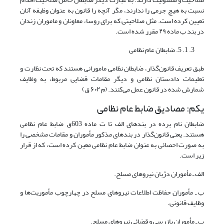
نسبت به هیچ جرمی را ندارند، مگر آنچه را قانون به عنوان وظیفه آنان
تعیین کرده است. مثل صلاحیتی که برای روسا، معاونان و ماموران زندان
در بند ب ماده ۲۹ مقرر شده است.
1. 5. ضابطان عام نظامی
طبق تعریف قانون‌گذار، ضابطان نظامی مامورانی هستند که تحت نظارت و
تعلیمات دادستان نظامی و دیگر مقامات قضایی مربوط، به وظایف
شمارش شده در قانون عمل می‌کنند. (م ۶۰۲ ق)
یکم: مصادیق ضابط عام نظامی
ضابطان نام برده در بندهای الف تا ت ماده 603ق ضابط عام نظامی
هستند. یعنی قانون‌گذار در بندهای مذکور مأموران و مقامات مشخصی را
به صورت احصائی به عنوان ضابط عام نظامی معین کرده است، که از قرار
زیر است.
الف ـ مأموران دژبان نیروهای مسلح.
ب ـ مأموران حفاظت اطلاعات نیروهای مسلح در چهارچوب مأموریت‌ها و
وظایف قانونی.
پ ـ مأموران بازرسی و قضائی نیروهای مسلح.