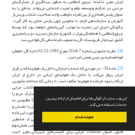
ایران مقرر داشته: نیروی انتظامی به منظور بهره‌گیری از مشارکتهای
مردمی در تحکیم و‌توسعه نظم و امنیت اجتماعی می‌تواند عده‌ای را به
عنوان پلیس افتخاری از بین افراد‌ داوطلب واجد صلاحیت، انتخاب و پس از
آموزش و سازماندهی لازم، با عناوینی چون ‌پلیس محلی به کار گیرد.
‌چگونگی اجرای این تبصره به موجب آیین‌نامه‌ای خواهد بود که توسط
نیروی‌انتظامی با هماهنگی وزارت کشور و سازمان مدیریت و برنامه‌ریزی
کشور تهیه و از طریق‌ستاد کل به تصویب فرماندهی کل قوا می‌رسد.
[4]
. نظریه مشورتی شماره 3114/7 مورخ 12/12/1393 اداره کل حقوقی
قوه قضائیه نیز مبین همین امر است.
[5]
. ‌ماده 32 - در موردی که جنحه یا جنایاتی داخل یک هواپیما که بر فراز
ایران پرواز می‌کند یا داخل یک هواپیمای ایرانی در خارج از ایران
ارتکاب‌شود فرمانده هواپیما مکلف است تا زمانی که مداخله مأمورین
صلاحیتدار میسر باشد طبق مقررات قانون اصول محاکمات جزایی
تفتیشات و تحقیقات‌مقدماتی را به عمل آورده دلائل و مدارک جرم را
این وب سایت از کوکی ها برای اطمینان از ارائه بهترین
جمع‌آوری و تأمین نماید و در صورت لزوم می‌تواند موقتاً مظنونین به
خدمات استفاده می کند.
ارتکاب جرم را توقیف کند‌مسافرین و اعضای هیأت رانندگی را تفتیش و
اشیایی را که ممکن است دلیل جرم باشد توقیف نماید. ‌در مورد این ماده
متوجه شدم
فرمانده هواپیما برای تفتیش جرم و تحقیقات مقدماتی از ضابطین
دادگستری محسوب می‌شود و کلیه وظایفی را که به موجب فصل‌دوم
قانون اصول محاکمات جزایی برای کمیسرهای شهربانی مقرر است