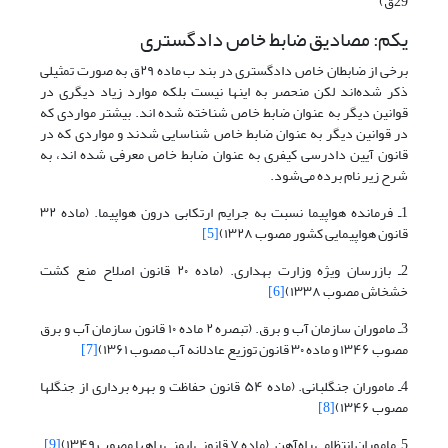
29ق)
یکم: مصادیق ضابط خاص دادگستری
برخی از ضابطان خاص دادگستری در بند ب ماده ۲۹ق به صورت تمثیلی
ذکر شده‌اند لکن منحصر به اینها نیست بلکه موارد زیاد دیگری در
قوانین دیگر به عنوان ضابط خاص شناخته شده اند. بیشتر مواردی که
در قوانین دیگر به عنوان ضابط خاص شناسایی شدند و مواردی که در
قانون آیین دادرسی کیفری به عنوان ضابط خاص معرفی شده اند، به
شرح زیر نام برده می‌شود.
1ـ فرمانده هواپیما نسبت به جرایم ارتکابی درون هواپیما. (ماده ۳۲
قانون هواپیمایی کشور مصوب ۱۳۲۸)
[5]
2ـ بازرسان ویژه وزارت بهداری. (ماده ۲۰ قانون اصلاح منع کشت
خشخاش مصوب ۱۳۳۸)
[6]
3ـ ماموران سازمان آب و برق. (تبصره ۲ ماده ۱۰ قانون سازمان آب و برق
مصوب ۱۳۴۶ و ماده ۳۰ قانون توزیع عادلانه آب مصوب ۱۳۶۱)
[7]
4ـ ماموران جنگلبانی. (ماده ۵۴ قانون حفاظت و بهره برداری از جنگلها
مصوب ۱۳۴۶)
[8]
5ـ ماموران انتظامی راه‌آهن. (ماده ۷ قانونی ایمنی راهها مصوب ۱۳۴۹)
[9]