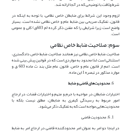
شرط وثاقت با توضیحی که در آنجا ارائه شد.
لزوم وجود این شرائط برای ضابطان خاص نظامی، با توجه به اینکه در
قانون، تفکیک صریحی بین ضابط عام و خاص نظامی نشده است، بسیار
واضح است زیرا شرایطی را که مقنن ذکر کرده (م 603ق) کلی و عمومی
است.
سوم: صلاحیت ضابط خاص نظامی
صلاحیت ضابط خاص نظامی نیز همانند صلاحیت ضابط خاص دادگستری،
استثنائی است لذا محدود به مواردی است که در قوانین پیش بینی شده
است. اعم از قانون عام و خاص. قانون عام مثل بند ث ماده 603 ق و
موارد مذکور در تبصره 1 این ماده.
محدودیت‌های قاضی و ضابط
اختیارات ضابطان در مواجهه با جرم و متهم و اختیارات قضات در ارجاع
امور مربوط به رسیدگی کیفری به ضابطان، مطلق نیست بلکه با
محدودیت‌هایی مواجه است که به تفکیک ذکر می‌شود.
6. محدودیت قاضی
در اینجا دو امر به عنوان امر محدودکننده قاضی در ارجاع امر به ضابط