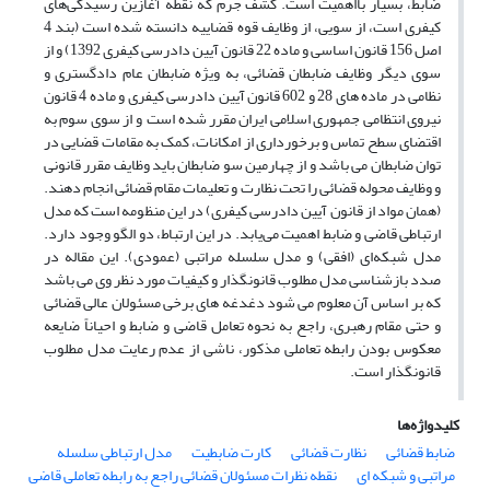
ضابط، بسیار بااهمیت است. کشف جرم که نقطه آغازین رسیدگی‌های
کیفری است، از سویی، از وظایف قوه قضاییه دانسته شده است (بند 4
اصل 156 قانون اساسی و ماده 22 قانون آیین دادرسی کیفری 1392) و از
سوی دیگر وظایف ضابطان قضائی، به ویژه ضابطان عام دادگستری و
نظامی در ماده های 28 و 602 قانون آیین دادرسی کیفری و ماده 4 قانون
نیروی انتظامی جمهوری اسلامی ایران مقرر شده است و از سوی سوم به
اقتضای سطح تماس و برخورداری از امکانات، کمک به مقامات قضایی در
توان ضابطان می باشد و از چهارمین سو ضابطان باید وظایف مقرر قانونی
و وظایف محوله قضائی را تحت نظارت و تعلیمات مقام قضائی انجام دهند.
(همان مواد از قانون آیین دادرسی کیفری) در این منظومه است که مدل
ارتباطی قاضی و ضابط اهمیت می‌یابد. در این ارتباط، دو الگو وجود دارد.
مدل شبکه‌ای (افقی) و مدل سلسله مراتبی (عمودی). این مقاله در
صدد بازشناسی مدل مطلوب قانونگذار و کیفیات مورد نظر وی می باشد
که بر اساس آن معلوم می شود دغدغه های برخی مسئولان عالی قضائی
و حتی مقام رهبری، راجع به نحوه تعامل قاضی و ضابط و احیاناً ضایعه
معکوس بودن رابطه تعاملی مذکور، ناشی از عدم رعایت مدل مطلوب
قانونگذار است.
کلیدواژه‌ها
ضابط قضائی
نظارت قضائی
کارت ضابطیت
مدل ارتباطی سلسله
مراتبی و شبکه ای
نقطه نظرات مسئولان قضائی راجع به رابطه تعاملی قاضی