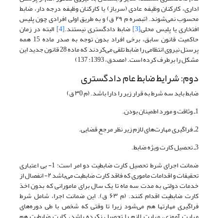
اداری، کارکنان وظیفه عادی (سرباز) یا کارکنان وظیفه درجه دار، ضابط
محسوب نمی‌شوند. (تبصره م ۲۹ ق) و به طریق اولی افرادی چون پلیس
افتخاری یا پلیس محلی
[3]
ضابط دادگستری نیستند.
[4]
البته در زمان
حاکمیت قانون سابق، برخی افراد بدون توجه به صدر ماده 15 همه
پرسنل نیروی انتظامی را ضابط تلقی می‌کردند که ماده 28 قانون جدید این
مشکل را برطرف کرده است. (مصدق، 1393: 137)
دوم: شرایط ضابط عام دادگستری
ضابط باید سه شرط به قرار زیر را دارا باشد. (م ۳0 ق)
1ـ وثاقت و مورد اطمینان بودن.
2ـ فراگیری مهارت‌های لازم زیر نظر مرجع قضایی.
3ـ تحصیل کارت ویژه ضابط.
ضمانت اجرای شرط تحصیل کارت ضابطیت دو امر است: 1- بی اعتباری
تحقیقات و اقدامات ماموری که فاقد کارت ضابطیت می‌باشد ۲- انفصال از
خدمات دولتی به مدت سه ماه تا یک سال برای مامورانی که بدون اخذ
کارت ضابطیت اقدام کنند. (م ۶۳ ق). این ضمانت اجرا، شامل شرط
فراگیری مهارتها هم می‌شود زیرا تا وقتی که شخص با طی دوره‌های
مهارت آموزی، مهارت لازم را تحصیل نکرده باشد، کارت ضابطیت هم