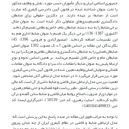
جمهوری اسلامی ایران و دیگر مأموران حسب مورد، نقش و وظایف مذکور
را تحت عنوان شناخته شده در قانون آیین دادرسی کیفری که عبارت
است از «ضابط» بر عهده دارند. در دکترین حقوقی برای ضابطان
دادگستری تقسیم‌بندی‌های متفاوتی ذکر شده است. به عنوان مثال
برخی ضابط را به سه دسته، ضابطان عام، خاص و نظامی تقسیم کرده‌اند.
(آشوری، 1387: 136) برخی دیگر یک قسم با عنوان ضابط اداری هم به
این تقسیمات اضافه کرده‌اند. (منصورآبادی و فروغی، 1396: 45)
نگارندگان این مقاله بر اساس قانون آ.د.ک مصوب 1392 عنوان اصلی
ضابطان قضایی را به ضابطان دادگستری و ضابطان نظامی و هریک را نیز به
ضابطان عام و خاص قابل تقسیم می‌دانند. بر همین اساس نحوه و نوع
ارتباط پلیس به عنوان ضابط با مقامات دادسرا و دادگاه به عنوان مقامات
قضائی و متولیان اصلی وظایف تعیین شده در قانون آیین دادرسی کیفری،
مورد بررسی قرار می‌گیرد تا در نتیجه مدل ارتباطی آنان مشخص شود.
اهمیت بررسی مدل ارتباطی میان قاضی و ضابط ناشی از آن است که عالی
ترین مقامات رسمی کشور، نظیر ریاست قوه قضائیه و حتی مقام رهبری،
در مواردی از ضرورت اصلاح روابط میان قاضی و ضابط سخن گفته و برآن
تاکید کرده‌اند. (سایت رهبری، کد خبر: 50539 )، (خبرگزاری ایسنا، کد
خبر: 1401041409833)
با توجه به مراتب فوق این مقاله در صدد پاسخ به این پرسش است که:
مدل ارتباطی ضابط و قاضی در نظام کیفری ایران از چه مدلی پیروی
می‌کند؟ به منظور پاسخ به این پرسش ابتدا اشاره‌ای به مفهوم دو مدل