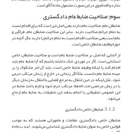
ندارد و اقدام وی در این صورت مشمول ماده 63ق است.
سوم: صلاحیت ضابط عام دادگستری
ضابطان عام، صلاحیت عام دارند یعنی اصل این است که برای اقدام نسبت
به تمام جرائم صلاحیت دارند. بنابر این صلاحیت ضابطان عام، فراگیر و
عام است یعنی صلاحیت اقدام نسبت به تمام جرائم را دارند مگر آنچه در
حوزه وظایف ضابطان خاص است.
از آنجایی که اصل بر صلاحیت ضابط عام است و صلاحیت ضابطان خاص
استثنایی است، اگر در موردی شک داشته باشیم که آیا ضابط عام باید
اقدام کند یا اینکه وظیفه ضابط خاص است، باید آن امر مشکوک را بر
عهده ضابط عام دانست. مثلاً اگر زندانی در خارج از زندان مرتکب جرمی
شود، مثل اینکه در حین انتقال به مرجع قضایی یا انتقال به زندان دیگر
یا در زمان مرخصی تحت الحفظ، مرتکب جرم شود و لازم باشد ضابط در
این خصوص تحقیقاتی را انجام بدهد این تحقیقات به ضابط عام ارجاع
می‌شود.
1. 5. ضابطان خاص دادگستری
ضابطان خاص دادگستری، مقامات و مامورانی هستند که به موجب
قوانین خاص به عنوان ضابط دادگستری شناسایی می‌شوند. (بند ب ماده