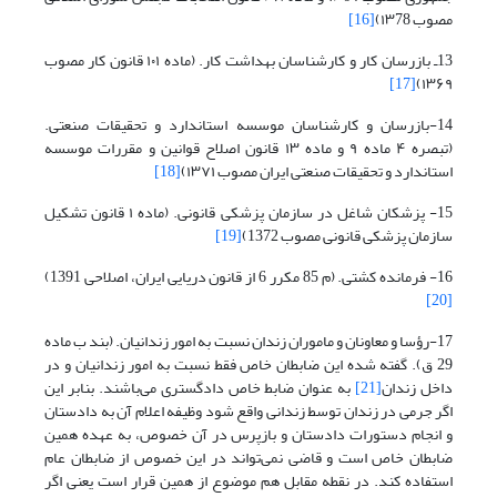
مصوب ۱۳78)
[16]
13ـ بازرسان کار و کارشناسان بهداشت کار. (ماده ۱۰۱ قانون کار مصوب
[17]
۱۳۶۹)
14-بازرسان و کارشناسان موسسه استاندارد و تحقیقات صنعتی.
(تبصره ۴ ماده ۹ و ماده ۱۳ قانون اصلاح قوانین و مقررات موسسه
استاندارد و تحقیقات صنعتی ایران مصوب ۱۳۷۱)
[18]
15- پزشکان شاغل در سازمان پزشکی قانونی. (ماده ۱ قانون تشکیل
سازمان پزشکی قانونی مصوب 1372)
[19]
16- فرمانده کشتی. (م 85 مکرر 6 از قانون دریایی ایران، اصلاحی 1391)
[20]
17-رؤسا و معاونان و ماموران زندان نسبت به امور زندانیان. (بند ب ماده
29 ق). گفته شده این ضابطان خاص فقط نسبت به امور زندانیان و در
داخل زندان
[21]
به عنوان ضابط خاص دادگستری می‌باشند. بنابر این
اگر جرمی در زندان توسط زندانی واقع شود وظیفه اعلام آن به دادستان
و انجام دستورات دادستان و بازپرس در آن خصوص، به عهده همین
ضابطان خاص است و قاضی نمی‌تواند در این خصوص از ضابطان عام
استفاده کند. در نقطه مقابل هم موضوع از همین قرار است یعنی اگر