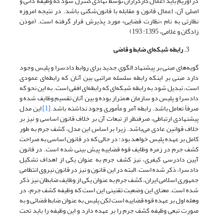
درآوریم باید اَعمال کارگزاران توسط نهادی کنترل شود که وظیفۀ ذاتی و
اصلی آن، اِعمال قانون و مقابله با قانون‌شکنی باشد. در نتیجه امروزه
نظارتی به نام «نظارت قضایی» مورد پذیرش قرار گرفته است. (موذن
زادگان و غلامی، 1395: 193)
رابطه شبکه‌ای ضابط و قاضی
گویه‌های مبنی بر پیشنهاد الگوی جدید برای روابط دادسرا و پلیس وجود
دارد مبنی بر اینکه رابطه سلسله مراتبی بین آنان که رابطه‌ای عمودی
است، تبدیل شود به رابطه شبکه‌ای که رابطه‌ای افقی است. به این نحو که
دادسرا و پلیس دو سازمان همتراز بوده و بین آنان تقسیم وظایف شده و
صرفاً تعامل باشد. رابطه آمر و مأموری وجود نداشته باشد.
[1]
این مدل
پیشنهادی ارتباطی، صرفنظر از تبعات آن بر خلاف قانون اساسی و نیز بر
خلاف قوانین عادی می‌باشد. زیرا بر اساس این مدل، کشف جرم به طور
کامل بر عهده پلیس خواهد بود؛ در حالی که در قانون اساسی به صراحت
کشف جرم در زمره وظایف قوه قضاییه پیش بینی شده است. در قانون
آیین دادرسی کیفری، نیز کشف جرم به عنوان یکی از اهداف تشکیل
دادسرا، ذکر شده است. البته در این قانون و نیز در قانون نیروی انتظامی
جمهوری اسلامی ایران، کشف جرم به عنوان یکی از
وظایف ضابطان نیز ذکر
شده است. معنای این وضعیت تقنینی این است که وظیفه کشف جرم، در
وهله اول بر عهده قوه قضاییه است لکن پلیس به عنوان ضابط قضائی و به
صورت تبعی وظیفه کشف جرم را بر عهده دارد و این وظیفه را باید تحت