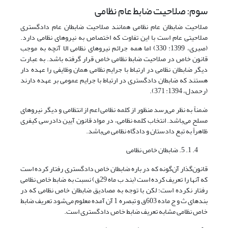
سوم: صلاحیت ضابط عام نظامی
صلاحیت ضابطان عام نظامی همانند صلاحیت ضابطان عام دادگستری
صلاحیتی عام است با این تفاوت که اختصاص به نیروهای نظامی دارد.
(صبری، 1399: 330) اما همه جرائم نیروهای نظامی الا آنچه به موجب
قانون خاص در صلاحیت ضابط نظامی خاص قرار گرفته باشد. به عبارت
دیگر ضابطان نظامی در ارتباط با جرایم نظامی همان وظایفی را عهده دار
هستند که ضابطان دادگستری در ارتباط با جرایم عمومی بر عهده دارند
(رحمدل، 1394: 371).
ضمناً به نظر می‌رسد منظور از کلمه نظامی اعم از انتظامی و دیگر نیروهای
مسلح می‌باشد. انتخاب کلمه نظامی، در مواد قانون آیین دادرسی کیفری
ظاهراً به تبع دادستان و دادگاه نظامی می‌باشد.
1. 5. ضابطان خاص نظامی
قانون‌گذار آن‌گونه که در باره ضابطان خاص دادگستری رفتار کرده است
که آنها را تعریف کرده است (بند ب ماه 29ق) نسبت به ضابط خاص نظامی
رفتار نکرده است؛ لکن با توجه به مصادیق ضابطان خاص نظامی که در
بندهای ث و ج ماده 603ق و تبصره 1 آن آمده معلوم می‌شود تعریف ضابط
خاص نظامی مشابه تعریف ضابط خاص دادگستری است.