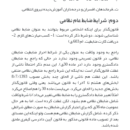
ت ـ فرماندهان، افسران و درجه‌داران آموزش‌دیده نیروی انتظامی.
دوم: شرایط ضابط عام نظامی
قانون‌گذار برای اینکه اشخاص مربوط بتوانند به عنوان ضابط نظامی
شناسایی شوند، دو شرط ذکر کرده است: 1- کسب مهارت‌های لازم. 2-
دریافت کارت ضابطیت. (م 603 ق)
راجع به وجود وثاقت به عنوان یکی از شرائط احراز ضابطیت ضابطان
نظامی، در قانون تصریحی وجود ندارد در حالی که راجع به ضابطان
دادگستری وجود دارد (در ماده 30ق). این عدم ذکر احتمالاً ناشی از
غفلت قانون‌گذار است نه اینکه این شرط راجع به ضابطان نظامی منتفی
باشد. این غفلت هم ناشی از الحاق چند بخش مصوب 8/7/1393
(بخش‌های هشتم تا آخر) به قانون می‌باشد یعنی وقتی قانون‌گذار
بخش‌های جدید را الحاق می‌کرد، می‌بایست ماده 30 را هم اصلاح می‌کرد
(مثلاً تعبیر ضابط دادگستری را به ضابط نظامی تغییر می‌داد) تا شرط وثاقت
شامل ضابطان نظامی هم بشود، لکن غفلت کرده است. اما به هر حال
عمومیت ماه 36ق که برای اعتبار گزارش ضابطان به صورت مطلق شرائطی
ذکر کرده، شامل گزارش ضابطان نظامی هم هست ولو اینکه این مصداق
بعد از تصویب ماده قانونی مذکور به قانون آیین دادرسی کیفری ملحق
شده باشد.