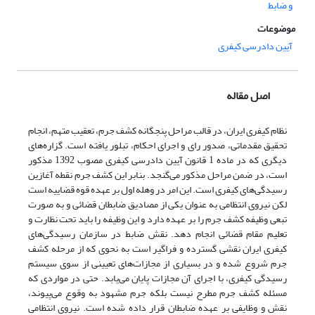
و ضابط
موضوعات
آیین دادرسی کیفری
اصل مقاله
نظام کیفری ایران، در قالب مراحل پنجگانه کشف جرم، تعقیب متهم، انجام
تحقیق مقدماتی، صدور رای و اجرای احکام، تبلور یافته است. گزاره‌های
دیگری که در ماده 1 قانون آیین دادرسی کیفری مصوب 1392 مذکور
است، در ضمن مراحل مذکور می‌گنجد. بنابر این کشف جرم نقطه آغازین
رسیدگی‌های کیفری است. این امر در وهله اول بر عهده قوه قضاییه است
لکن نیروی انتظامی به عنوان یکی از مصادیق ضابطان قضائی و به صورت
تبعی وظیفه کشف جرم را بر عهده دارد و این وظیفه را باید تحت نظارت و
تعلیم مقام قضائی انجام دهد. نقش ضابط در سازمان رسیدگی‌های
کیفری ایران نقشی گسترده و فراگیر است به نحوی که از مرحله کشف
جرم شروع شده و در بسیاری از مجازات‌های تعیینی از سوی سیستم
رسیدگی کیفری، با اجرای آن مجازات پایان می‌یابد. حتی در مواردی که
مسئله کشف جرم مطرح نیست بلکه جرم مشهود به وقوع می‌پیوند،
نقش و وظایفی بر عهده ضابطان قرار داده شده است. نیروی انتظامی