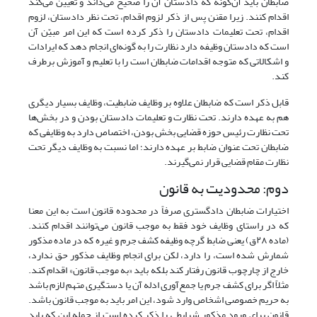
ضابطان باید آن‌گونه که دادستان آن را صحیح می‌داند و تعیین می‌کند
اقدام کنند. زیرا مقنن پس از ذکر لزوم اقدام، تحت نظر دادستان، لزوم
اقدام، تحت تعلیمات دادستان را ذکر کرده است که این امر مبیّن آن
است که دادستان وظیفه دارد نظارت را به گونه‌ای انجام دهد که ایرادات
و اشکالاتی که متوجه اقدامات ضابطان است را با تعلیم و آموزش برطرف
کند.
قابل ذکر است که ضابطان علاوه بر وظایف ضابطیت، وظایف بسیار دیگری
هم به عهده دارند. تحت نظارت و تعلیمات دادستان بودن و در بخش‌ها
تحت نظارت رئیس حوزه قضایی بخش بودن، اختصاص دارد به وظایفی که
ضابطان تحت عنوان ضابط بر عهده دارند؛ اما نسبت به وظایف دیگر تحت
نظارت مقام قضایی قرار نمی‌گیرند.
دوم: محدودیت به قانون
اختیارات ضابطان دادگستری صرفاً در محدوده قانون است به این معنا
که در راستای وظایف خود فقط به موجب قانون می‌توانند اقدام کنند.
(ماده ۲۸ق) یعنی ضابط گرچه وظیفه کشف جرم و غیره که در ماده مذکور
شمارش شده است، را دارد، لکن برای انجام وظایف مذکور حق ندارد،
خارج از چارچوب قانون رفتار کند بلکه باید «به موجب قانون» اقدام کند.
مثلاً اگر برای کشف جرم یا جمع‌آوری ادله آن یا دستگیری متهم لازم باشد
به حریم خصوصی اشخاص وارد شود، این امر باید به موجب قانون باشد.
قانون برای ورود مذکور شرایطی را ذکر کرده است از جمله این که باید