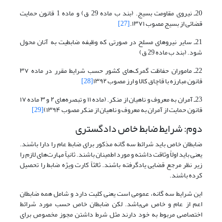
20ـ نیروی مقاومت بسیج. (بند ب ماده 29 ق) و ماده 1 قانون حمایت
قضائی از بسیج مصوب ۱۳۷۱.
[27]
21ـ سایر نیروهای مسلح در صورتی که وظیفه ضابطیت به آنان محول
شود. (بند ب ماده 29 ق)
22ـ ماموران حفاظت گمرک‌های کشور حسب شرایط مقرر در ماده ۳۷
قانون مبارزه با قاچاق کالا و ارز مصوب ۱۳۹۲
[28]
23ـ آمران به معروف و ناهیان از منکر. (ماده ۱۱ و تبصره‌های ۲ و ۳ ماده ۱۷
قانون حمایت از آمران به معروف و ناهیان از منکر مصوب ۱۳۹۴)
[29]
دوم: شرایط ضابط خاص دادگستری
ضابطان خاص باید شرائط سه گانه مذکور برای ضابط عام را دارا باشند.
یعنی باید اولاً وثاقت داشته و مورد اطمینان باشند. ثانیاً مهارت‌های لازم را
زیر نظر مرجع قضایی یادگرفته باشند. ثالثاً کارت ویژه ضابط را تحصیل
کرده باشند.
این شرایط سه گانه، عمومی است یعنی کلیت دارد و شامل همه ضابطان
اعم از عام و خاص می‌باشد. لکن ضابطان خاص حسب مورد شرائط
اختصاصی مربوط به خود دارند مثل شرط داشتن مجوز مخصوص برای