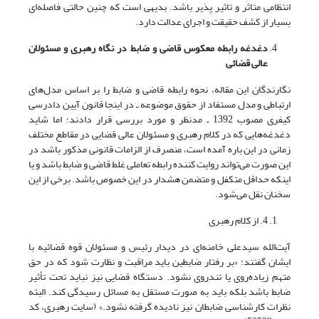
انتظامی متاثر و تاثیر پذیر باشد. بدیهی است که چنین حالتی فاصله‌ای
بسیار از کشف حقیقت و اجرای عدالت دارد.
دغدغه رابطه معکوس قاضی و ضابط در نگاه رهبری و مسئولان
عالی قضائی
نگارندگان این مقاله، نحوه رابطه قاضی و ضابط را بر اساس مدل‌های
ارتباطی و مدل مستفاد از حقوق موضوعه ـ در اینجا قانون آیین دادرسی
کیفری مصوب 1392 ـ مدنظر و مورد بررسی قرار دادند؛ اما شاید
دغدغه‌هایی که در کلام رهبری و مسئولان عالی قضایی در مقاطع مختلف
زمانی در این باره آمده است، منصرف از الزامات قانونی مذکور باشد در
این صورت می‌تواند روایت کننده رابطه تعاملی غلط قاضی و ضابط باشد و یا
اینکه حداقل متکفل و متضمن هشدار در این خصوص باشد. برخی از این
سخنان نقل می‌شود.
4. از کلام رهبری
آیت‌الله سیدعلی خامنه‌ای در دیدار رئیس و مسئولان قوه قضائیه با
ایشان گفتند: «بر رفتار ضابطین باید مراقبت و نظارت شود که در حق
متهم زیاده‌روی یا تندروی نشود. دستگاه قضایی نیز نباید تحت تأثیر
ضابط باشد بلکه باید به صورت مستقل به مسائل رسیدگی کند. البته
نظرات کارشناسی ضابطان نیز نادیده گرفته نشود.» (سایت رهبری، کد