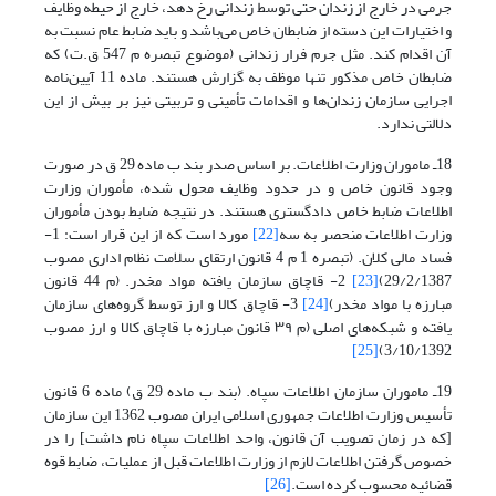
جرمی در خارج از زندان حتی توسط زندانی رخ دهد، خارج از حیطه وظایف
و اختیارات این دسته از ضابطان خاص می‌باشد و باید ضابط عام نسبت به
آن اقدام کند. مثل جرم فرار زندانی (موضوع تبصره م 547 ق.ت) که
ضابطان خاص مذکور تنها موظف به گزارش هستند. ماده 11 آیین‌نامه
اجرایی سازمان زندان‌ها و اقدامات تأمینی و تربیتی نیز بر بیش از این
دلالتی ندارد.
18ـ ماموران وزارت اطلاعات. بر اساس صدر بند ب ماده 29 ق در صورت
وجود قانون خاص و در حدود وظایف محول شده، مأموران وزارت
اطلاعات ضابط خاص دادگستری هستند. در نتیجه ضابط بودن مأموران
وزارت اطلاعات منحصر به سه
[22]
مورد است که از این قرار است: 1-
فساد مالی کلان. (تبصره 1 م 4 قانون ارتقای سلامت نظام اداری مصوب
29/2/1387)
[23]
2- قاچاق سازمان یافته مواد مخدر. (م 44 قانون
مبارزه با مواد مخدر)
[24]
3- قاچاق کالا و ارز توسط گروه‌های سازمان
یافته و شبکه‌های اصلی (م ۳۹ قانون مبارزه با قاچاق کالا و ارز مصوب
[25]
3/10/1392)
19ـ ماموران سازمان اطلاعات سپاه. (بند ب ماده 29 ق) ماده 6 قانون
تأسیس وزارت اطلاعات جمهوری اسلامی ایران مصوب 1362 این سازمان
[که در زمان تصویب آن قانون، واحد اطلاعات سپاه نام داشت] را در
خصوص گرفتن اطلاعات لازم از وزارت اطلاعات قبل از عملیات، ضابط قوه
قضائیه محسوب کرده است.
[26]