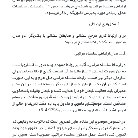
ارتباطی سلسه مراتبی و شبکه‌ای می‌شود و پس از آن کیفیات و مختصات
مدل ارتباطی مورد پذیرش قانون‌گذار ذکر می‌شود.
مدل‌های ارتباطی
برای ارتباط کاری مرجع قضائی و ضابطان قضائی با یکدیگر، دو مدل
متصور است که در ادامه مطرح می‌شود.
1ـ 1. مدل ارتباطی سلسله مراتبی
در ارتباط سلسله مراتبی تأکید بر روابط عمودی و به صورت آبشاری است،
به این صورت که یکی از سازمانها متولّی تصمیم گیری از بالا به پایین برای
سازمان دیگر نیز هست. رابطه سلسله مراتبی مثل هرم و به این صورت
است که در آن یک سازمان به سازمان دیگر وابسته است. در این مدل
مدیران باید فعالیت تابعان خود را هدایت کنند و تابعان وظیفه پاسخگویی
به شخص بالاتر را دارند. در این مدل محدودۀدقیق حوزۀ اقتدار هر مقام
مشخّص است. موقعیّتهای مافوق و مادون باید به دقّت تعریف و خالی از
ابهام باشد. (شیدائیان و عبداللهی نیسیانی، 1398: 4-6)
در خصوص موضوع این مقاله، قابل تصریح است که با توجه به وظایفی که
در نظام کیفری رسیدگی ایران برای مراجع قضائی در حقوق موضوعه
تدوین شده است، مدل مذکور (سلسه مراتبی) مطلوب است. همین امر