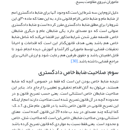
ماموران نیروی مقاومت بسیج.
دلیل لزوم این سه شرط این است که وجود آنها برای ضابط دادگستری اعم
از ضابط عام و ضابط خاص الزام قانونی دارد به این معنا که ماده ۳۰ق این
شروط را برای مطلق ضابط دادگستری مقرر کرده است و ضابط دادگستری
عنوانی است که دو مصداق دارد یکی ضابطان عام و دیگری ضابطان
خاص. فلسفه مقرر شدن شرایط مذکور نیز اقتضا می‌کند که شامل ضابط
خاص هم باشد یعنی هدف قانون‌گذار این است که اقدامات و احیاناً
تحقیقات قضایی توسط مامورانی کارآشنا و آموزش دیده انجام شود تا
قابل اطمینان باشد و حقوق طرفین هم رعایت شود و ارزش اثباتی برای
مراجع قضایی داشته باشد.
[30]
سوم: صلاحیت ضابط خاص دادگستری
نتیجه ضابط خاص بودن این است که فقط در خصوص آنچه که ضابط
هستند، می‌توان به آنان اقدام تحقیقی و تعقیبی را ارجاع داد. بنابر این
صلاحیت ضابطان خاص استثنائی است. یعنی حسب تصریح قانون و در
محدوده آنچه در آن قانون تصریح شده است صلاحیت دارند اعم از اینکه
این تصریح قانونی در قانون خاص باشد یا در قانون عام مثل ق.آ.د.ک؛
کما اینکه چند مصداق در بند ب ماده 29 این قانون آمده است. معنای
استثنائی بودن صلاحیت ضابطان خاص این است که صلاحیت شان، خاص
و محدود است. یعنی فقط نسبت به مواردی که قانون تصریح کرده باشد
صلاحیت و مسئولیت دارند. به عبارت دیگر ضابطان خاص صلاحیت اقدام