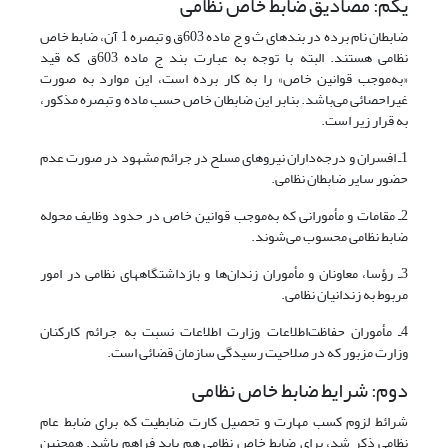
یکم: مصادیق ضابط خاص نظامی
ضابطان نام برده در بندهای ث و ج ماده 603ق و تبصره 1 آن، ضابط خاص
نظامی هستند. البته با توجه به عبارت بند ج ماده 603ق که قید
«به‌موجب قوانین خاص» را به کار برده است، این موارد به صورت
غیراحصائی می‌باشد. بنابر این ضابطان خاص حسب ماده و تبصره مذکور،
به قرار زیر است.
1ـ افسران و درجه‌داران نیروهای مسلح در جرائم مشهود در صورت عدم
حضور سایر ضابطان نظامی.
2ـ مقامات و مأمورانی که به‌موجب قوانین خاص در حدود وظایف محوله
ضابط نظامی محسوب می‌شوند.
3ـ رؤسا، معاونان و مأموران زندان‌‌ها و بازداشتگاههای نظامی در امور
مربوط به زندانیان نظامی.
4ـ مأموران حفاظت‌اطلاعات وزارت اطلاعات نسبت به جرائم کارکنان
وزارت مزبور که در صلاحیت رسیدگی سازمان قضائی است.
دوم: شرایط ضابط خاص نظامی
شرائط لزوم کسب مهارت و تحصیل کارت ضابطیت که برای ضابط عام
نظامی ذکر شد، برای ضابط خاص نظامی هم باید فراهم باشد. همچنین