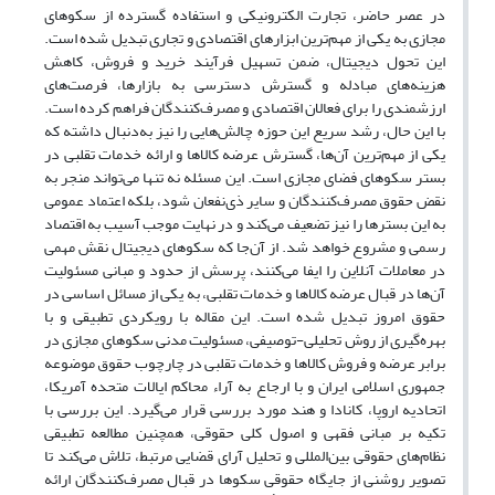
در عصر حاضر، تجارت الکترونیکی و استفاده گسترده از سکوهای
مجازی به یکی از مهم‌ترین ابزارهای اقتصادی و تجاری تبدیل شده است.
این تحول دیجیتال، ضمن تسهیل فرآیند خرید و فروش، کاهش
هزینه‌های مبادله و گسترش دسترسی به بازارها، فرصت‌های
ارزشمندی را برای فعالان اقتصادی و مصرف‌کنندگان فراهم کرده است.
با این حال، رشد سریع این حوزه چالش‌هایی را نیز به‌دنبال داشته که
یکی از مهم‌ترین آن‌ها، گسترش عرضه کالاها و ارائه خدمات تقلبی در
بستر سکوهای فضای مجازی است. این مسئله نه تنها می‌تواند منجر به
نقض حقوق مصرف‌کنندگان و سایر ذی‌نفعان شود، بلکه اعتماد عمومی
به این بسترها را نیز تضعیف می‌کند و در نهایت موجب آسیب به اقتصاد
رسمی و مشروع خواهد شد. از آن‌جا که سکوهای دیجیتال نقش مهمی
در معاملات آنلاین را ایفا می‌کنند، پرسش از حدود و مبانی مسئولیت
آن‌ها در قبال عرضه کالاها و خدمات تقلبی، به یکی از مسائل اساسی در
حقوق امروز تبدیل شده است. این مقاله با رویکردی تطبیقی و با
بهره‌گیری از روش تحلیلی-توصیفی، مسئولیت مدنی سکوهای مجازی در
برابر عرضه و فروش کالاها و خدمات تقلبی در چارچوب حقوق موضوعه
جمهوری اسلامی ایران و با ارجاع به آراء محاکم ایالات متحده آمریکا،
اتحادیه اروپا، کانادا و هند مورد بررسی قرار می‌گیرد. این بررسی با
تکیه بر مبانی فقهی و اصول کلی حقوقی، همچنین مطالعه تطبیقی
نظام‌های حقوقی بین‌المللی و تحلیل آرای قضایی مرتبط، تلاش می‌کند تا
تصویر روشنی از جایگاه حقوقی سکوها در قبال مصرف‌کنندگان ارائه