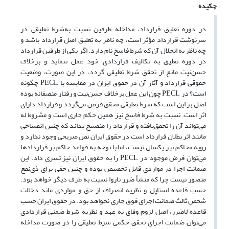
چکیده
در دوره تعلیق قرارداد، مداخله طرفین نسبت به‌شرط تعلیقی در
سرنوشت قرارداد مؤثر است، چه ناظر به تعلیق اصل قرارداد باشد و
چه ناظر به انحلال آن که شرط فاسخ نام دارد. اگر یکی از طرفین قرارداد
در دوره تعلیق به تکالیف قراردادی خود عمل ننماید و برخلاف
حسن‌نیت مانع از تحقق شرط تعلیقی گردد، در این صورت، وضعیت
حقوقی قرارداد و آثار آن در حقوق ایران در مقایسه با PECL چگونه
است؟ در PECL چون این عمل برخلاف حسن‌نیت و رفتار منصفانه بوده
اصل بر این است که شرط تعلیقی محقق فرض می‌گردد و قرارداد دارای
اثر است. نسبت به شرط فاسخ نیز همین حکم جاری است و مشروط له
می‌تواند آن را تحقق‌یافته و قرارداد را منفسخ بداند که چنین انفساخی
مانند اثر بطلان قرارداد است در حقوق ایران نص صریحی وجود ندارد و
رویه محاکم نیز یکسان نیست، اما با توجه به قواعد حاکم بر قراردادها
می‌توان فرض موجود در PECL را به حقوق ایران نیز تسری داد. این
ضمانت اجرا در مواردی قابل تخصیص بوده و چنین حقی برای ذی‌نفع
متصور نیست چرا که منشأ ضرر ناروا نسبت به طرف دیگر خواهد بود.
حسب قاعده استاپل و نظریه انصراف از حق و مواردی ماند دخالت
شخص ثالث ضمانت اجرای فوق جاری نخواهد بود. در حقوق ایران حسب
قاعده لاضرر، اصل لزوم وفای به عهد و نظریه شرط ضمنی قراردادی
می‌توان ضمانت اجرای تحقق حکمی شرط تعلیقی را در صورت مداخله