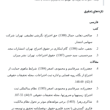
تازه های تحقیق
فارسی
کتب
1.
صالحی ذهابی، جمال (1388). حق اختراع: نگرشی تطبیقی. تهران: شرکت
سهامی انتشار.
2.
نجفی، حامد (1396).
گام ابتکاری در حقوق اختراع. تهران: انتشارات مجد.
3.
میرحسینی، سید حسن (1387). حقوق اختراعات. تهران: نشر میزان.
مقالات
4.
جعفرزاده، میرقاسم و محمودی، اصغر (1384). شرایط ماهوی حمایت از
اختراع از نگاه رویه قضایی و اداره ثبت اختراعات، مجله تحقیقات حقوقی.
69-148.
8 (42):
5.
جعفرزاده، میرقاسم و محمودی، اصغر (1385). نظام بین­المللی ثبت
اختراع: زمینه­ها و ضرورت­ها، مجله تحقیقات حقوقی. 9 (44): 55-107.
6.
شاکری,زهرا . (1403). برخی مولفه‌های موثر بر تحول نظام مالکیت
فکری: گسترش یا تحدید قلمرو حقوق. دوفصلنامه تحقیق و توسعه در