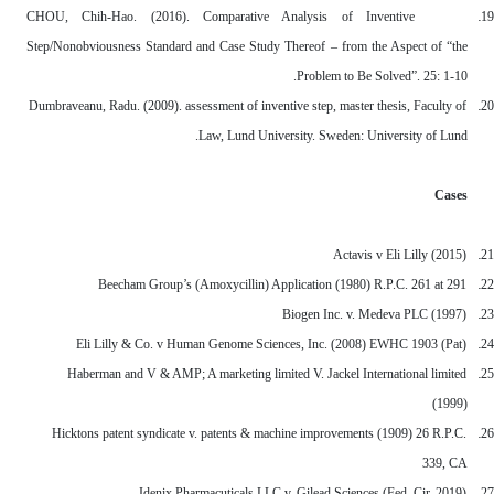
19
CHOU, Chih-Hao. (2016). Comparative Analysis of Inventive
Step/Nonobviousness Standard and Case Study Thereof – from the Aspect of “the
Problem to Be Solved”. 25: 1-10.
20.
Dumbraveanu, Radu. (2009). assessment of inventive step,
master thesis, Faculty of
Law, Lund University. Sweden:
University of Lund.
Cases
21.
Actavis v Eli Lilly (2015)
22.
Beecham Group’s (Amoxycillin) Application (1980) R.P.C. 261 at 291
23.
Biogen Inc. v. Medeva PLC (1997)
24.
Eli Lilly & Co. v Human Genome Sciences, Inc. (2008) EWHC 1903 (Pat)
25.
Haberman and V & AMP; A marketing limited V. Jackel International limited
(1999)
26.
Hicktons patent syndicate v. patents & machine improvements (1909) 26 R.P.C.
339, CA
27.
Idenix Pharmacuticals LLC v. Gilead Sciences (Fed. Cir. 2019)