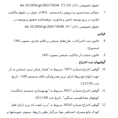
doi: 10.22034/jpl.2024.716244
حقوق خصوصی, 1(1), 241-271.
7.
صفائی,سیدحسین و درویش زاده,محمد . (1403). تحول در حقوق مالکیت
فکری در پرتو توسعه دانش و فناوری. دوفصلنامه تحقیق و توسعه در
doi: 10.22034/jpl.2024.718548
حقوق خصوصی, 1(1), 7-19.
قوانین
8.
قانون ثبت اختراعات، طرح‌های صنعتی و علائم تجاری، مصوب 1386
(منسوخ)
9.
قانون حمایت از مالکیت صنعتی مصوب 1403
گواهی­های ثبت اختراع
10.
گواهی اختراع شماره 74871، مربوط به "فشار شکن ترمز حساس به بار
جهت انواع خودروها دارای ترمز هیدرولیکی فاقد سیستم
ABS
"، تاریخ
ثبت 13/2/1391.
11.
گواهی اختراع شماره 98317، مربوط به "بهینه­سازی سیستم خنک­کننده
کویل­های مغناطیسی سنگین"، تاریخ ثبت 20/1/1398.
12.
گواهی اختراع شماره 98542، مربوط به "درب لیفت اند ترن دارای قفل
کودک مانع مصرف اشتباهی مواد مرگبار نظیر داروها، سموم، شوینده­ها و