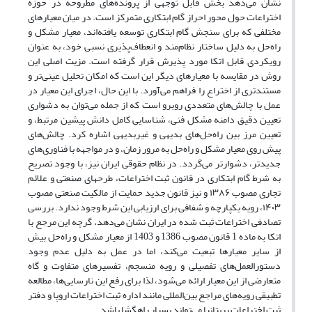
نشان می‌دهد بخش قابل توجهی از پرونده‌های مطروحه در حوزه
اختراعات حول محور احراز گام ابتکاری متمرکز است. در میان معیارهای
مختلفی که برای سنجش گام ابتکاری توسعه یافته‌اند، معیار مشکل و
راه‌حل به دلیل ساختار نظام‌مند و انعطاف‌پذیری نسبی خود، به عنوان
رویکردی قابل اتکا مورد پذیرش قرار گرفته است. مزیت اصلی این
روش در مقایسه با معیارهای دیگر این است که امکان تحلیل عینی‌تر و
مستندتری از اختراع را فراهم می‌آورد. با این حال، اجرای این معیار در
عمل با چالش‌های متعددی روبرو است که از جمله می‌توان به دشواری
تعیین دقیق دامنه مشکل فنی، شناسایی کامل دانش پیشین مرتبط، و
تعیین مرز بین راه‌حل‌های بدیهی و غیربدیهی اشاره کرد. چالش‌های
پیش روی معیار مشکل و راه‌حل به مرور زمان، و در مواجهه با فناوری‌های
جدیدتر، دشوارتر می‌گردد. در نظام حقوقی ایران نیز، با وجود تصریح
به شرط گام ابتکاری در قانون ثبت اختراعات، طرحهای صنعتی و علائم
تجاری مصوب ۱۳۸۶ و نیز قانون جدید حمایت از مالکیت صنعتی مصوب
۱۴۰۳، رویه یکپارچه و شفافی برای ارزیابی این شرط وجود ندارد. بررسی
تصادفی اختراعات ثبت شده در ایران نشان می‌دهد، گرچه این مرجع با
اتکا به ماده 1 قانون مصوب 1386 و 1403 از معیار مشکل و راه‌حل بیش
از سایر معیارها تبعیت می‌کند، اما در عمل به دلیل عدم وجود
دستورالعمل‌های تفصیلی و رویه منسجم، تفسیرهای متفاوت و گاه
متعارضی از این معیار ارائه می‌شود، لذا برای رفع این نارسایی‌ها، مطالعه
تطبیقی رویه‌های مراجع بین‌المللی مانند اداره ثبت اختراعات اروپا و دفتر
ثبت اختراعات بریتانیا می‌تواند بسیار راهگشا باشد.