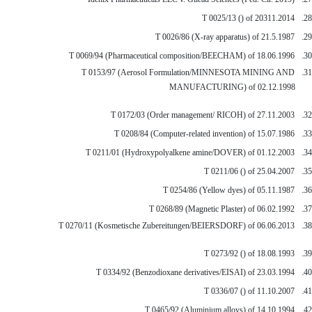
28.
T 0025/13 () of 20311.2014
29.
T 0026/86 (X-ray apparatus) of 21.5.1987
30.
T 0069/94 (Pharmaceutical composition/BEECHAM) of 18.06.1996
31.
T 0153/97 (Aerosol Formulation/MINNESOTA MINING AND
MANUFACTURING) of 02.12.1998
32.
T 0172/03 (Order management/ RICOH) of 27.11.2003
33.
T 0208/84 (Computer-related invention) of 15.07.1986
34.
T 0211/01 (Hydroxypolyalkene amine/DOVER) of 01.12.2003
35.
T 0211/06 () of 25.04.2007
36.
T 0254/86 (Yellow dyes) of 05.11.1987
37.
T 0268/89 (Magnetic Plaster) of 06.02.1992
38.
T 0270/11 (Kosmetische Zubereitungen/BEIERSDORF) of 06.06.2013
39.
T 0273/92 () of 18.08.1993
40.
T 0334/92 (Benzodioxane derivatives/EISAI) of 23.03.1994
41.
T 0336/07 () of 11.10.2007
42.
T 0465/92 (Aluminium alloys) of 14.10.1994