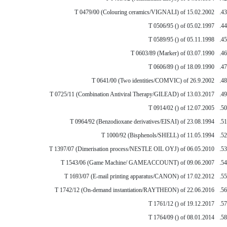
43.
T 0479/00 (Colouring ceramics/VIGNALI) of 15.02.2002
44.
T 0506/95 () of 05.02.1997
45.
T 0589/95 () of 05.11.1998
46.
T 0603/89 (Marker) of 03.07.1990
47.
T 0606/89 () of 18.09.1990
48.
T 0641/00 (Two identities/COMVIC) of 26.9.2002
49.
T 0725/11 (Combination Antiviral Therapy/GILEAD) of 13.03.2017
50.
T 0914/02 () of 12.07.2005
51.
T 0964/92 (Benzodioxane derivatives/EISAI) of 23.08.1994
52.
T 1000/92 (Bisphenols/SHELL) of 11.05.1994
53.
T 1397/07 (Dimerisation process/NESTLE OIL OYJ) of 06.05.2010
54.
T 1543/06 (Game Machine/ GAMEACCOUNT) of 09.06.2007
55.
T 1693/07 (E-mail printing apparatus/CANON) of 17.02.2012
56.
T 1742/12 (On-demand instantiation/RAYTHEON) of 22.06.2016
57.
T 1761/12 () of 19.12.2017
58.
T 1764/09 () of 08.01.2014