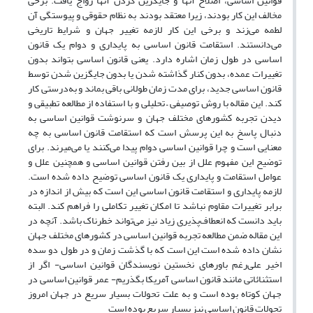
قوانین اساسی، اصلاح آنها و جایگزین کردن آنها رواج یافت. برخی
مخالف این کار بودند، زیرا معتقد بودند به نظام حقوقی و پیوستگی آن
لطمه می‌زند و برخی این کار لازمه تغییر جهان و شرایط تاریخی
می‌دانستند. استقامت قانون اساسی به پایداری و دوام یک قانون
اساسی در طول زمان اشاره دارد. یعنی قانون اساسی بتواند بدون
تغییرات عمده، بدون کنار گذاشته شدن یا بدون جایگزین شدن توسط
قانون اساسی جدید، برای مدت زمان طولانی باقی بماند و به‌درستی کار
کند. این مقاله با روش توصیفی – تحلیلی و با استفاده از مطالعه تطبیقی و
دیدن تجربه کشورهای مختلف جهان و سرنوشت قوانین اساسی به
دنبال پاسخ به این پرسش است که استقامت قانون اساسی به چه
معنایی است و چرا قوانین اساسی دوام پیدا می‌کنند یا می‌میرند. برای
توضیح این مفهوم علل از بین رفتن قوانین اساسی و همچنین علل و
عوامل استقامت و پایداری یک قانون اساسی توضیح داده شده است.
لازمه پایداری و استقامت قانون اساسی این است که بیش از اندازه در
برابر تغییرات مقاوم نباشد تا امکان تغییر تکاملی را فراهم کند. البته
باید دانست که انعطاف‌پذیری زیاد نیز می‌تواند خطرناک باشد. آنچه در
این مقاله ضمن مطالعه تجربه قوانین اساسی در کشورهای مختلف جهان
نشان داده شده است این است که با گذشت زمان و در طول دو سده
اخیر علی‌رغم باورهای نخستین نویسندگان قوانین اساسی- اگر از
استثنائاتی مانند قانون اساسی آمریکا بگذریم- عمر قوانین اساسی در
جهان کوتاه بوده است و به علت تحولات بسیار سریع در جهان امروز
تحولات قانون اساسی نیز بسیار سریع بوده است