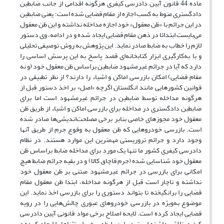
ماده 44 قانون آیین دادرسی کیفری هرگونه اقدامی از جانب ضابطین
دادگستری منوط به کسب اجازه از مقام قضایی شده است؛ یعنی ضابطین
در این جرائم با «ظن معقول» خود اجازه مداخله نداشته و این ظن معقول
می‌بایست ابتدائا در ذهن مقام قضایی ایجاد شده و در ادامه، وی دستور
لازم را خطاب به ضابط صادر نماید. این پژوهش به روش توصیفی تحلیلی
و با به‌کارگیری ابزار کتابخانه‌ای قصد پاسخ به این پرسش اساسی را
دارد که آیا در جرائم غیرمشهود ضابطین براساس ظن معقول خود (و نه
مقام قضایی) امکان بازرسی اماکن و اشیاء را دارند؟ از نظر تطبیقی در
قوانین کشورهایی مانند انگلستان اگرچه «اصل» بر اخذ دستور قبل از
هرگونه مداخله توسط ضابطین در جرائم غیرمشهود است اما برای
ضابطین دادگستری در مداخله برای بازرسی اماکن و اشیاء از طریق ظن
معقول خود مجوزهای خاصی بنابر برخی مصلحت‌اندیشی‌ها صادر شده
است. بازرسی خودروهایی که ظن معقول به وقوع جرم از طریق آنها
وجود دارد و جرائم تروریستی مهمترین این موارد هستند. در نظام
دادرسی کیفری کشور ما تنها یک مورد برای مداخله ضابط براساس ظن
معقول خود شناسایی شده (جرم قاچاق کالا) و در بقیه جرائم ضابط هیچ
امکانی برای بازرسی در جرائم غیرمشهود مبتنی بر ظن معقول خود
نداشته و ناچار است قبل از هرگونه مداخله، ابتدا ظن معقول مقام
قضایی را برانگیخته تا بتواند دستوری را برای بازرسی اخذ نماید. این
موضوع به‌ویژه در بازرسی خودروهای عبوری چالش‌هایی را در رویه
قضایی ایجاد کرده است. لایحه اصلاح برخی مواد قانونی آیین دادرسی
کیفری تلاش داشته است در این رابطه برخی استثناها را ایجاد کرده و