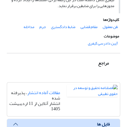
مجوزهایی را برای ضابطین برقرار نماید.
کلیدواژه‌ها
ظن معقول
مقام قضایی
ضابط دادگستری
جرم
مداخله
موضوعات
آیین دادرسی کیفری
مراجع
مقالات آماده انتشار
، پذیرفته
شده
انتشار آنلاین از 11 اردیبهشت
1405
فایل ها