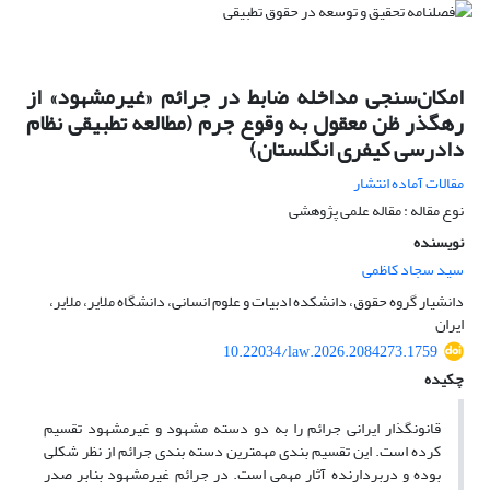
امکان‌سنجی مداخله ضابط در جرائم «غیرمشهود» از
رهگذر ظن معقول به وقوع جرم (مطالعه تطبیقی نظام
دادرسی کیفری انگلستان)
مقالات آماده انتشار
نوع مقاله : مقاله علمی پژوهشی
نویسنده
سید سجاد کاظمی
دانشیار گروه حقوق، دانشکده ادبیات و علوم انسانی، دانشگاه ملایر، ملایر،
ایران
10.22034/law.2026.2084273.1759
چکیده
قانونگذار ایرانی جرائم را به دو دسته مشهود و غیرمشهود تقسیم
کرده است. این تقسیم بندی مهمترین دسته بندی جرائم از نظر شکلی
بوده و دربردارنده آثار مهمی است. در جرائم غیرمشهود بنابر صدر