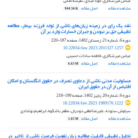
عباس میرشکاری، مونا عبدی، نفیسه ملکی
مشاهده مقاله
اصل مقاله
944.56 K
نقد یک رای در زمینه زیان‌های ناشی از تولد فرزند بیمار، مطالعه
تطبیقی حق بر نبودن و جبران خسارات وارد بر آن
دوره 6، شماره 21، زمستان 1402، صفحه
187-220
10.22034/law.2023.2011327.1257
عباس میرشکاری، فاطمه سادات حسینی
مشاهده مقاله
اصل مقاله
6.63 M
مسئولیت مدنی ناشی از دعاوی تصرف در حقوق انگلستان و امکان
اقتباس از آن در حقوق ایران
دوره 6، شماره 20، پاییز 1402، صفحه
190-218
10.22034/law.2023.1989176.1222
سیاوش ستوده، علیرضا لطفی دودران، مظفر باشکوه، ابراهیم نوشادی
مشاهده مقاله
اصل مقاله
1.65 M
تحلیل تطبیقی قابلیت مطالبه زیان تفویت فرصت ناشی از تاخیر در