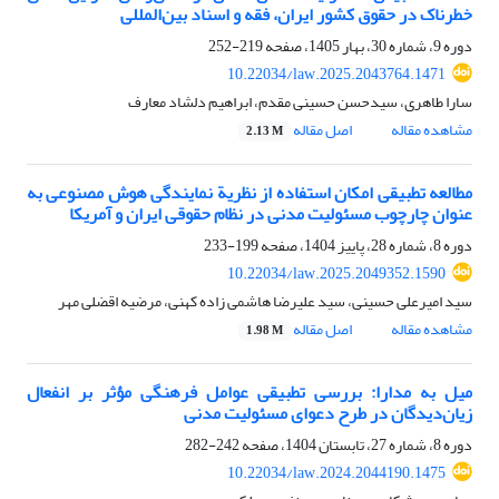
خطرناک در حقوق کشور ایران، فقه و اسناد بین‌المللی
دوره 9، شماره 30، بهار 1405، صفحه
219-252
10.22034/law.2025.2043764.1471
سارا طاهری، سیدحسن حسینی مقدم، ابراهیم دلشاد معارف
مشاهده مقاله
اصل مقاله
2.13 M
مطالعه تطبیقی امکان استفاده از نظریة نمایندگی هوش مصنوعی به
عنوان چارچوب مسئولیت مدنی در نظام حقوقی ایران و آمریکا
دوره 8، شماره 28، پاییز 1404، صفحه
199-233
10.22034/law.2025.2049352.1590
سید امیرعلی حسینی، سید علیرضا هاشمی زاده کهنی، مرضیه اقضلی مهر
مشاهده مقاله
اصل مقاله
1.98 M
میل به مدارا: بررسی تطبیقی عوامل فرهنگی مؤثر بر انفعال
زیان‌دیدگان در طرح دعوای مسئولیت مدنی
دوره 8، شماره 27، تابستان 1404، صفحه
242-282
10.22034/law.2024.2044190.1475