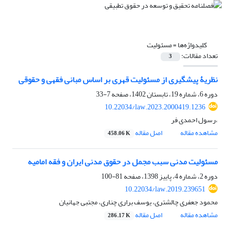
کلیدواژه‌ها =
مسئولیت
تعداد مقالات:
3
نظریۀ پیشگیری از مسئولیت قهری بر اساس مبانی فقهی و حقوقی
دوره 6، شماره 19، تابستان 1402، صفحه
7-33
10.22034/law.2023.2000419.1236
،رسول احمدی فر
مشاهده مقاله
اصل مقاله
458.06 K
مسئولیت مدنی سبب مجمل در حقوق مدنی ایران و فقه امامیه
دوره 2، شماره 4، پاییز 1398، صفحه
81-100
10.22034/law.2019.239651
محمود جعفری چالشتری، یوسف براری چناری، مجتبی جهانیان
مشاهده مقاله
اصل مقاله
286.17 K