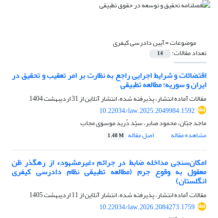
موضوعات =
آیین دادرسی کیفری
تعداد مقالات:
14
اقتضائات و شرایط اجرایی راجع به نظارت بر امر تعقیب و تحقیق در
ایران و سوریه؛ مطالعه تطبیقی
مقالات آماده انتشار، پذیرفته شده، انتشار آنلاین از
31 اردیبهشت 1404
10.22034/law.2025.2049984.1592
ماجد جبّان، محمود صابر، سیّد دُرید موسوی مجاب
مشاهده مقاله
اصل مقاله
1.48 M
امکان‌سنجی مداخله ضابط در جرائم «غیرمشهود» از رهگذر ظن
معقول به وقوع جرم (مطالعه تطبیقی نظام دادرسی کیفری
انگلستان)
مقالات آماده انتشار، پذیرفته شده، انتشار آنلاین از
11 اردیبهشت 1405
10.22034/law.2026.2084273.1759