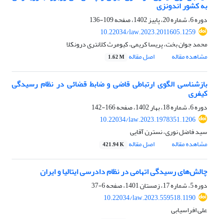
به کشور اندونزی
دوره 6، شماره 20، پاییز 1402، صفحه
109-136
10.22034/law.2023.2011605.1259
محمد جوان بخت، پریسا کریمی، کیومرث کلانتری درونکلا
مشاهده مقاله
اصل مقاله
1.62 M
بازشناسی الگوی ارتباطی قاضی و ضابط قضائی در نظام رسیدگی
کیفری
دوره 6، شماره 18، بهار 1402، صفحه
166-142
10.22034/law.2023.1978351.1206
سید فاضل نوری، نسترن آقایی
مشاهده مقاله
اصل مقاله
421.94 K
چالش‌های رسیدگی اتهامی در نظام دادرسی ایتالیا و ایران
دوره 5، شماره 17، زمستان 1401، صفحه
6-37
10.22034/law.2023.559518.1190
علی افراسیابی