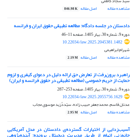
سید سجاد کاظمی
مشاهده مقاله
اصل مقاله
846.98 K
دادستان در جلسه دادگاه: مطالعه تطبیقی حقوق ایران و فرانسه
دوره 9، شماره 30، بهار 1405، صفحه
11-46
10.22034/law.2025.2045381.1482
شهرام ابراهیمی
مشاهده مقاله
اصل مقاله
2.19 M
راهبرد برون‌رفت از تعارض حق ارائه دلیل در دعوای کیفری و لزوم
حمایت از حریم خصوصی (مطالعه تطبیقی در حقوق فرانسه و ایران)
دوره 9، شماره 30، بهار 1405، صفحه
253-287
10.22034/law.2025.2055756.1629
عدنان قاسم، محمدجعفر حبیب زاده، سیّددُرَید موسوی مجاب
مشاهده مقاله
اصل مقاله
2.95 M
آسیب‌زدایی از اختیارات گسترده‌ی دادستان در مدل آمریکایی
چانه‌زنی اتهام از طریق مدیریت دیجیتال پرونده: آینده‌پژوهی